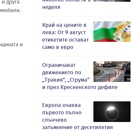
 и друга
неделя
томобили.
Край на цените в
лева: От 9 август
етикетите остават
бщината и
само в евро
Ограничават
движението по
„Тракия“, „Струма“
и през Кресненското дефиле
Европа очаква
първото пълно
слънчево
затъмнение от десетилетия