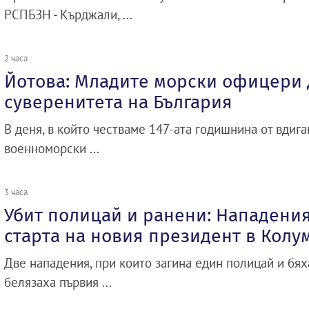
РСПБЗН - Кърджали, ...
2 часа
Йотова: Младите морски офицери 
суверенитета на България
В деня, в който честваме 147-ата годишнина от вдиг
военноморски ...
3 часа
Убит полицай и ранени: Нападения
старта на новия президент в Колу
Две нападения, при които загина един полицай и бях
белязаха първия ...