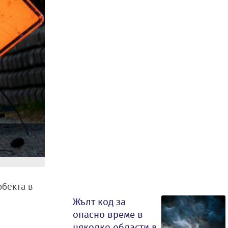
обекта в
Жълт код за
опасно време в
няколко области в