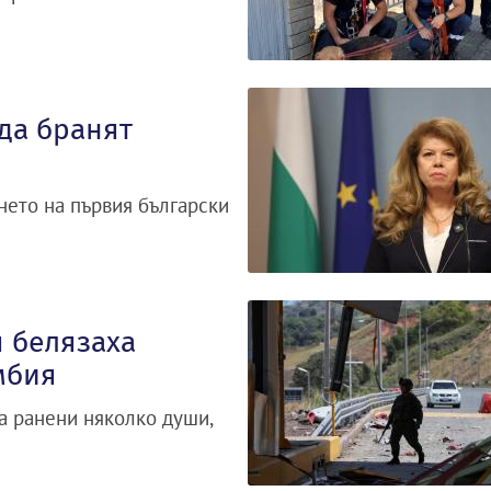
да бранят
ането на първия български
 белязаха
мбия
а ранени няколко души,