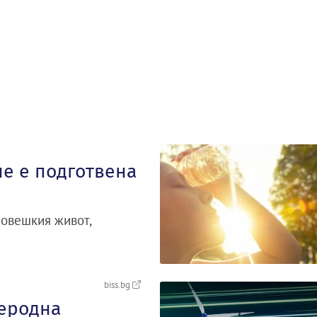
не е подготвена
човешкия живот,
biss.bg
леродна