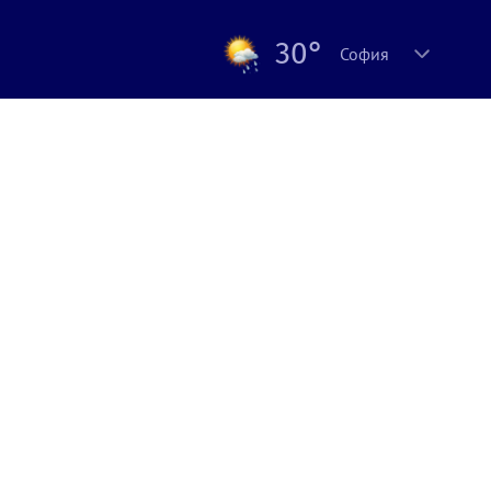
30°
София