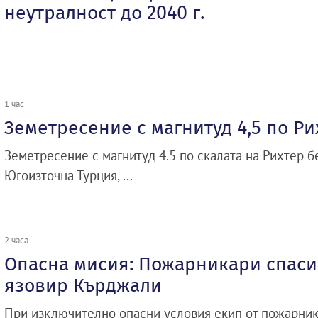
неутралност до 2040 г.
1 час
Земетресение с магнитуд 4,5 по Ри
Земетресение с магнитуд 4.5 по скалата на Рихтер 
Югоизточна Турция, ...
2 часа
Опасна мисия: Пожарникари спасих
язовир Кърджали
При изключително опасни условия екип от пожарник