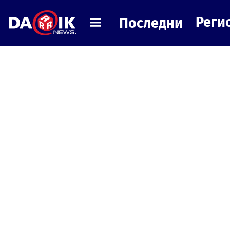
Реги
Последни