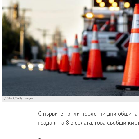
/ iStock/Getty Images
С първите топли пролетни дни община 
града и на 8 в селата, това съобщи кме