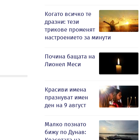
Когато всичко те
дразни: тези
трикове променят
настроението за минути
Почина бащата на
Лионел Меси
Красиви имена
празнуват имен
ден на 9 август
Малко познато
бижу по Дунав:
Красотата на