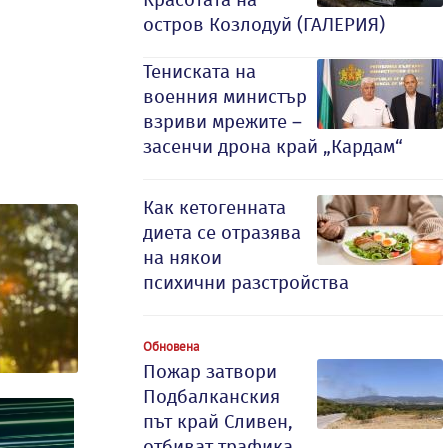
остров Козлодуй (ГАЛЕРИЯ)
Тениската на
военния министър
взриви мрежите –
засенчи дрона край „Кардам“
Как кетогенната
диета се отразява
на някои
психични разстройства
Обновена
Пожар затвори
Подбалканския
път край Сливен,
отбиват трафика