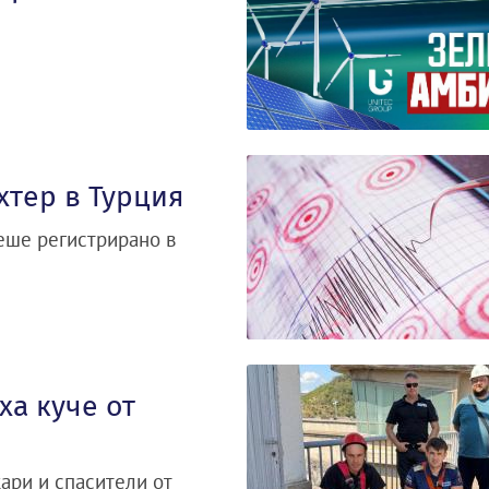
хтер в Турция
беше регистрирано в
а куче от
ари и спасители от