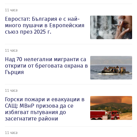
11 часа
Евростат: България е с най-
много пушачи в Европейския
съюз през 2025 г.
11 часа
Над 70 нелегални мигранти са
открити от бреговата охрана в
Гърция
11 часа
Горски пожари и евакуации в
САЩ: МВнР призова да се
избягват пътувания до
засегнатите райони
11 часа