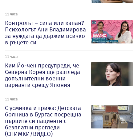
11 часа
Контролът – сила или капан?
Психологът Ани Владимирова
за нуждата да държим всичко
в ръцете си
11 часа
Ким Йо-чен предупреди, че
Северна Корея ще разгледа
допълнителни военни
варианти срещу Япония
11 часа
С усмивка и грижа: Детската
болница в Бургас посрещна
първите си пациенти с
безплатни прегледи
(СНИМКИ/ВИДЕО)