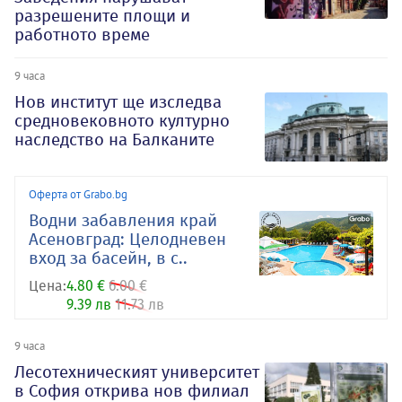
разрешените площи и
работното време
9 часа
Нов институт ще изследва
средновековното културно
наследство на Балканите
Оферта от Grabo.bg
Водни забавления край
Асеновград: Целодневен
вход за басейн, в с..
Цена:
4.80 €
6.00 €
9.39 лв
11.73 лв
9 часа
Лесотехническият университет
в София открива нов филиал