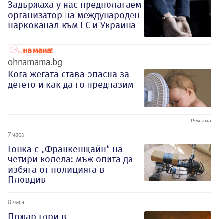
Задържаха у нас предполагаем
организатор на международен
наркоканал към ЕС и Украйна
ohnamama.bg
Кога жегата става опасна за
детето и как да го предпазим
7 часа
Гонка с „Франкенщайн“ на
четири колела: мъж опита да
избяга от полицията в
Пловдив
8 часа
Пожар гори в