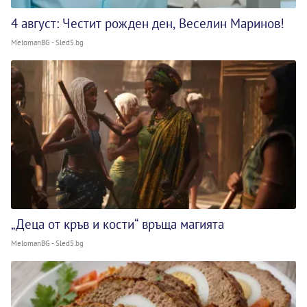
4 август: Честит рожден ден, Веселин Маринов!
MelomanBG - Sled5.bg
„Деца от кръв и кости“ връща магията
MelomanBG - Sled5.bg