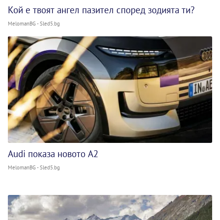
Кой е твоят ангел пазител според зодията ти?
MelomanBG - Sled5.bg
Audi показа новото A2
MelomanBG - Sled5.bg