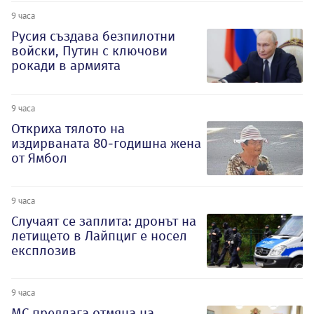
9 часа
Русия създава безпилотни
войски, Путин с ключови
рокади в армията
9 часа
Откриха тялото на
издирваната 80-годишна жена
от Ямбол
9 часа
Случаят се заплита: дронът на
летището в Лайпциг е носел
експлозив
9 часа
МС предлага отмяна на