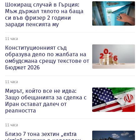
Шокиращ случай в Гърция:
Мъж държал тялото на баща
си във фризер 2 години
заради пенсията му
11 часа
Конституционният съд
образува дело по жалбата на
омбудсмана срещу текстове от
Бюджет 2026
11 часа
Мирът, който все не идва:
Защо обещанията за сделка с
Иран остават далеч от
реалността
11 часа
Близо 7 тона зехтин „extra