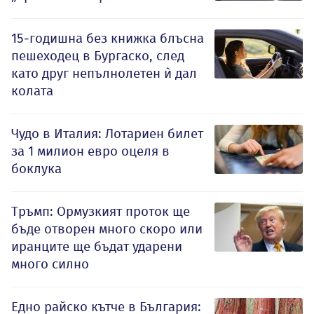
15-годишна без книжка блъсна
пешеходец в Бургаско, след
като друг непълнолетен ѝ дал
колата
Чудо в Италия: Лотариен билет
за 1 милион евро оцеля в
боклука
Тръмп: Ормузкият проток ще
бъде отворен много скоро или
иранците ще бъдат ударени
много силно
Едно райско кътче в България: