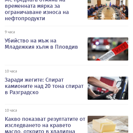
временната мярка за
ограничаване износа на
нефтопродукти
9 часа
Убийство на мъж на
Младежкия хълм в Пловдив
10 часа
Заради жегите: Спират
камионите над 20 тона спират
в Разградско
10 часа
Какво показват резултатите от
изследването на кравето
масло, открито в хладилна