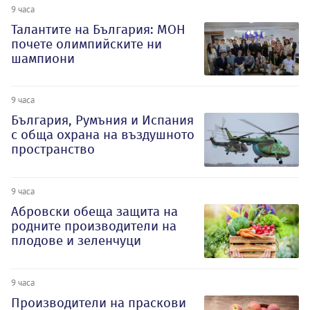
9 часа
Талантите на България: МОН
почете олимпийските ни
шампиони
9 часа
България, Румъния и Испания
с обща охрана на въздушното
пространство
9 часа
Абровски обеща защита на
родните производители на
плодове и зеленчуци
9 часа
Производители на праскови