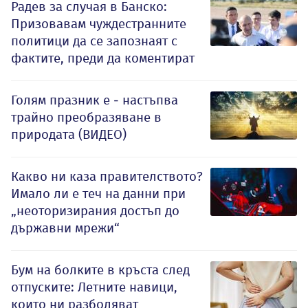
Радев за случая в Банско:
Призовавам чуждестранните
политици да се запознаят с
фактите, преди да коментират
Голям празник е - настъпва
трайно преобразяване в
природата (ВИДЕО)
Какво ни каза правителството?
Имало ли е теч на данни при
„неоторизирания достъп до
държавни мрежи“
Бум на болките в кръста след
отпуските: Летните навици,
които ни разболяват