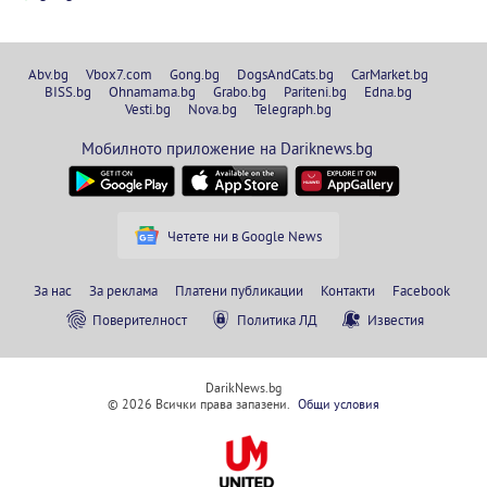
Abv.bg
Vbox7.com
Gong.bg
DogsAndCats.bg
CarMarket.bg
BISS.bg
Ohnamama.bg
Grabo.bg
Pariteni.bg
Edna.bg
Vesti.bg
Nova.bg
Telegraph.bg
Мобилното приложение на Dariknews.bg
Четете ни в Google News
За нас
За реклама
Платени публикации
Контакти
Facebook
Поверителност
Политика ЛД
Известия
DarikNews.bg
© 2026 Всички права запазени.
Общи условия