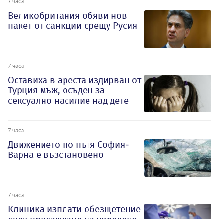
7 часа
Великобритания обяви нов
пакет от санкции срещу Русия
7 часа
Оставиха в ареста издирван от
Турция мъж, осъден за
сексуално насилие над дете
7 часа
Движението по пътя София-
Варна е възстановено
7 часа
Клиника изплати обезщетение