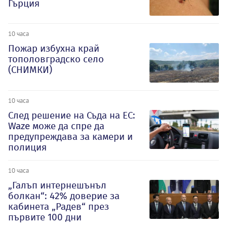
Гърция
10 часа
Пожар избухна край
тополовградско село
(СНИМКИ)
10 часа
След решение на Съда на ЕС:
Waze може да спре да
предупреждава за камери и
полиция
10 часа
„Галъп интернешънъл
болкан“: 42% доверие за
кабинета „Радев“ през
първите 100 дни