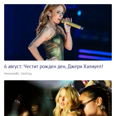
6 август: Честит рожден ден, Джери Халиуел!
MelomanBG - Sled5.bg