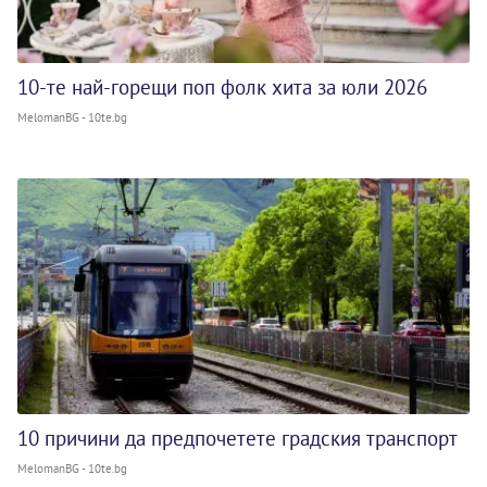
10-те най-горещи поп фолк хита за юли 2026
MelomanBG - 10te.bg
10 причини да предпочетете градския транспорт
MelomanBG - 10te.bg