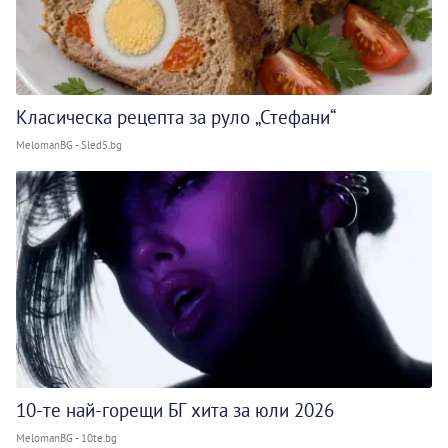
Класическа рецепта за руло „Стефани“
MelomanBG - Sled5.bg
10-те най-горещи БГ хита за юли 2026
MelomanBG - 10te.bg