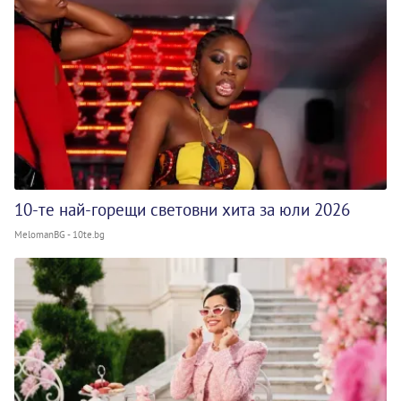
10-те най-горещи световни хита за юли 2026
MelomanBG - 10te.bg