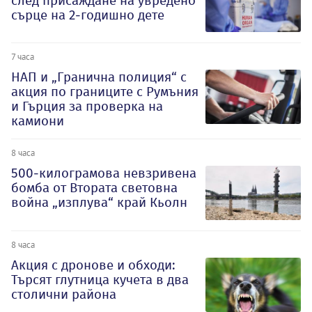
след присаждане на увредено
сърце на 2-годишно дете
7 часа
НАП и „Гранична полиция“ с
акция по границите с Румъния
и Гърция за проверка на
камиони
8 часа
500-килограмова невзривена
бомба от Втората световна
война „изплува“ край Кьолн
8 часа
Акция с дронове и обходи:
Търсят глутница кучета в два
столични района