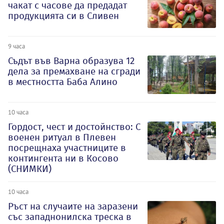
чакат с часове да предадат
продукцията си в Сливен
9 часа
Съдът във Варна образува 12
дела за премахване на сгради
в местността Баба Алино
10 часа
Гордост, чест и достойнство: С
военен ритуал в Плевен
посрещнаха участниците в
контингента ни в Косово
(СНИМКИ)
10 часа
Ръст на случаите на заразени
със западнонилска треска в