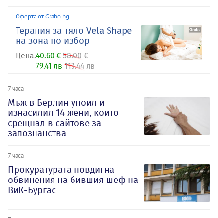
Оферта от Grabo.bg
Терапия за тяло Vela Shape
на зона по избор
Цена:
40.60 €
58.00 €
79.41 лв
113.44 лв
7 часа
Мъж в Берлин упоил и
изнасилил 14 жени, които
срещнал в сайтове за
запознанства
7 часа
Прокуратурата повдигна
обвинения на бившия шеф на
ВиК-Бургас