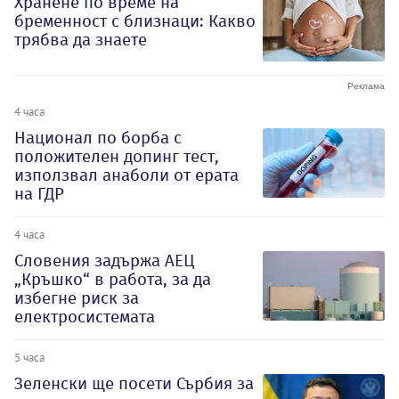
Хранене по време на
бременност с близнаци: Какво
трябва да знаете
4 часа
Национал по борба с
положителен допинг тест,
използвал анаболи от ерата
на ГДР
4 часа
Словения задържа АЕЦ
„Кръшко“ в работа, за да
избегне риск за
електросистемата
5 часа
Зеленски ще посети Сърбия за