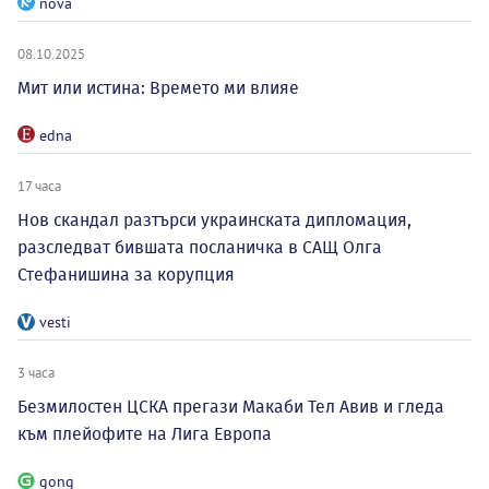
nova
08.10.2025
Мит или истина: Времето ми влияе
edna
17 часа
Нов скандал разтърси украинската дипломация,
разследват бившата посланичка в САЩ Олга
Стефанишина за корупция
vesti
3 часа
Безмилостен ЦСКА прегази Макаби Тел Авив и гледа
към плейофите на Лига Европа
gong