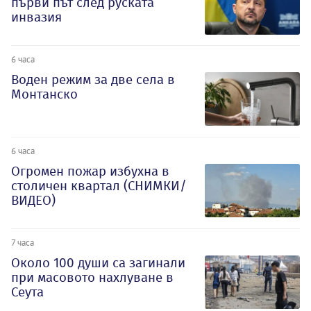
първи път след руската
инвазия
6 часа
Воден режим за две села в
Монтанско
6 часа
Огромен пожар избухна в
столичен квартал (СНИМКИ/
ВИДЕО)
7 часа
Около 100 души са загинали
при масовото нахлуване в
Сеута