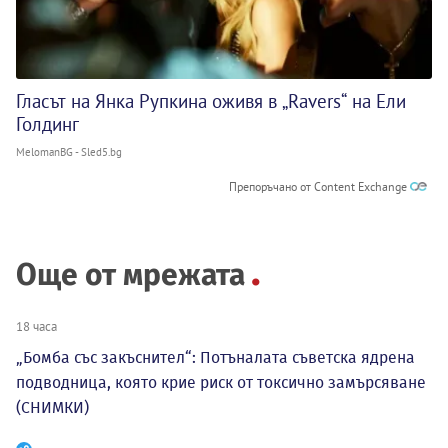
Гласът на Янка Рупкина оживя в „Ravers“ на Ели
Голдинг
MelomanBG - Sled5.bg
Препоръчано от Content Exchange
Още от мрежата
18 часа
„Бомба със закъснител“: Потъналата съветска ядрена
подводница, която крие риск от токсично замърсяване
(СНИМКИ)