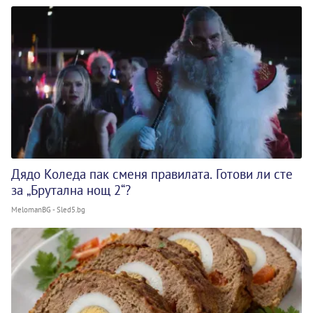
Дядо Коледа пак сменя правилата. Готови ли сте
за „Брутална нощ 2“?
MelomanBG - Sled5.bg