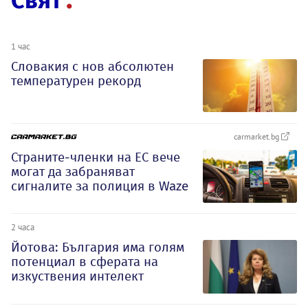
Свят
1 час
Словакия с нов абсолютен
температурен рекорд
carmarket.bg
Страните-членки на ЕС вече
могат да забраняват
сигналите за полиция в Waze
2 часа
Йотова: България има голям
потенциал в сферата на
изкуствения интелект