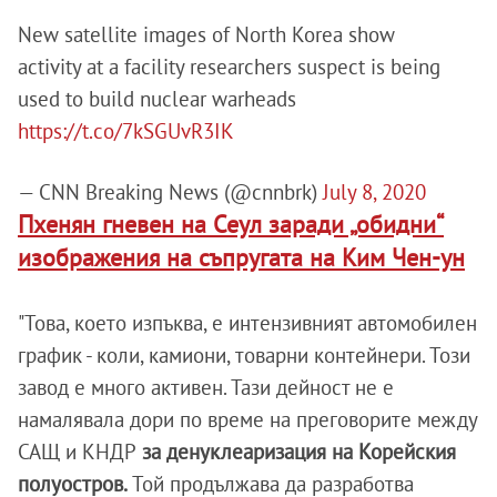
New satellite images of North Korea show
activity at a facility researchers suspect is being
used to build nuclear warheads
https://t.co/7kSGUvR3IK
— CNN Breaking News (@cnnbrk)
July 8, 2020
Пхенян гневен на Сеул заради „обидни“
изображения на съпругата на Ким Чен-ун
"Това, което изпъква, е интензивният автомобилен
график - коли, камиони, товарни контейнери. Този
завод е много активен. Тази дейност не е
намалявала дори по време на преговорите между
САЩ и КНДР
за денуклеаризация на Корейския
полуостров.
Той продължава да разработва