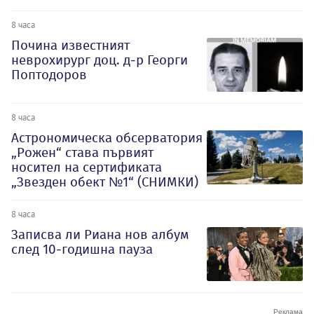
8 часа
Почина известният
неврохирург доц. д-р Георги
Поптодоров
8 часа
Астрономическа обсерватория
„Рожен“ става първият
носител на сертификата
„Звезден обект №1“ (СНИМКИ)
8 часа
Записва ли Риана нов албум
след 10-годишна пауза