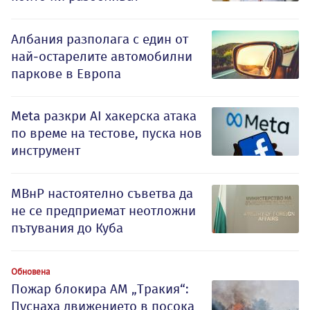
Албания разполага с един от
най-остарелите автомобилни
паркове в Европа
Meta разкри AI хакерска атака
по време на тестове, пуска нов
инструмент
МВнР настоятелно съветва да
не се предприемат неотложни
пътувания до Куба
Обновена
Пожар блокира АМ „Тракия“:
Пуснаха движението в посока