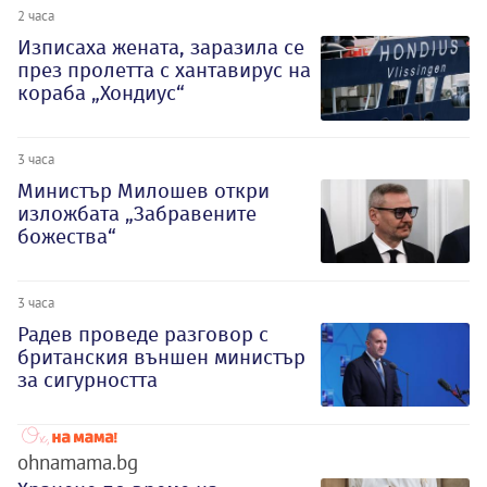
2 часа
Изписаха жената, заразила се
през пролетта с хантавирус на
кораба „Хондиус“
3 часа
Министър Милошев откри
изложбата „Забравените
божества“
3 часа
Радев проведе разговор с
британския външен министър
за сигурността
ohnamama.bg