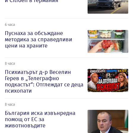
и Citroеn в Германия
6 часа
Пуснаха за обсъждане
методика за справедливи
цени на храните
8 часа
Психиатърът д-р Веселин
Герев в „Телеграфно
подкастът“: Отглеждат се деца
психопати
8 часа
България иска извънредна
помощ от ЕС за
животновъдите