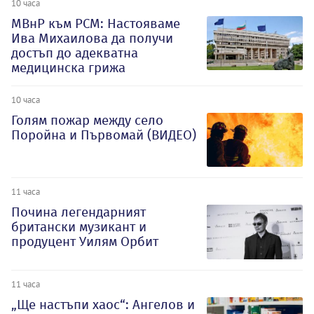
10 часа
МВнР към РСМ: Настояваме
Ива Михаилова да получи
достъп до адекватна
медицинска грижа
10 часа
Голям пожар между село
Поройна и Първомай (ВИДЕО)
11 часа
Почина легендарният
британски музикант и
продуцент Уилям Орбит
11 часа
„Ще настъпи хаос“: Ангелов и