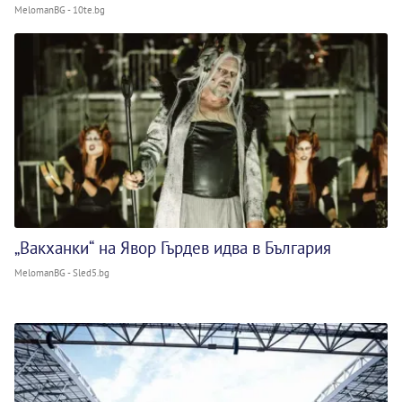
MelomanBG - 10te.bg
„Вакханки“ на Явор Гърдев идва в България
MelomanBG - Sled5.bg