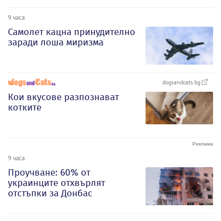
9 часа
Самолет кацна принудително
заради лоша миризма
dogsandcats.bg
Кои вкусове разпознават
котките
9 часа
Проучване: 60% от
украинците отхвърлят
отстъпки за Донбас