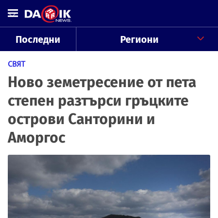
Последни
Региони
СВЯТ
Ново земетресение от пета
степен разтърси гръцките
острови Санторини и
Аморгос