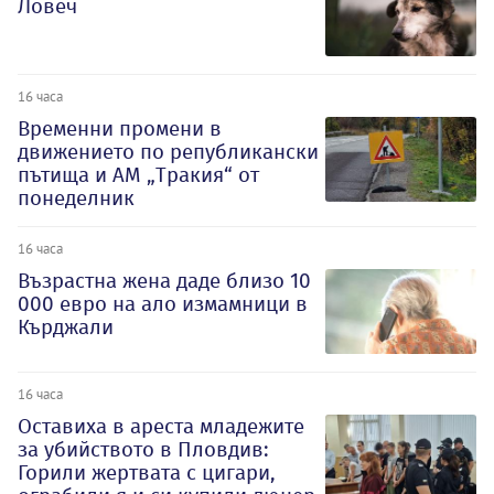
Ловеч
16 часа
Временни промени в
движението по републикански
пътища и АМ „Тракия“ от
понеделник
16 часа
Възрастна жена даде близо 10
000 евро на ало измамници в
Кърджали
16 часа
Оставиха в ареста младежите
за убийството в Пловдив:
Горили жертвата с цигари,