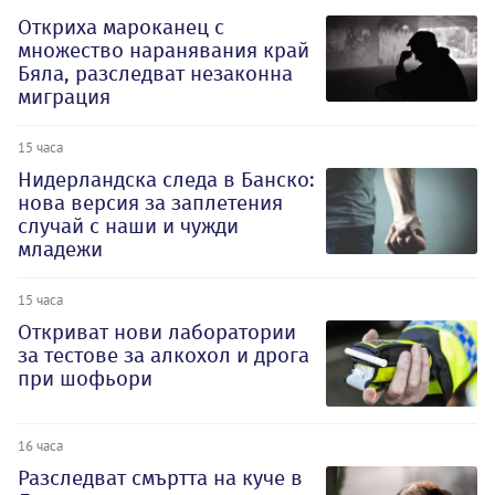
Откриха мароканец с
множество наранявания край
Бяла, разследват незаконна
миграция
15 часа
Нидерландска следа в Банско:
нова версия за заплетения
случай с наши и чужди
младежи
15 часа
Откриват нови лаборатории
за тестове за алкохол и дрога
при шофьори
16 часа
Разследват смъртта на куче в