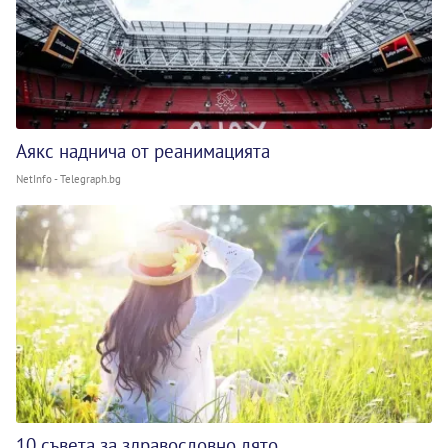
Аякс наднича от реанимацията
NetInfo - Telegraph.bg
10 съвета за здравословно лято