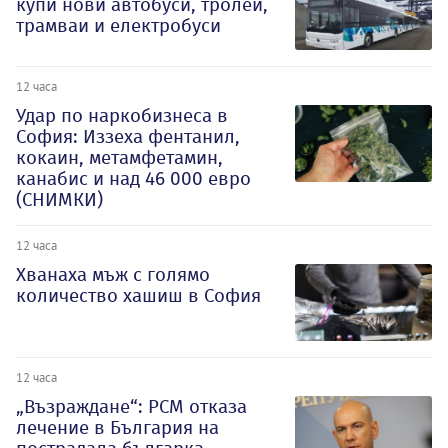
купи нови автобуси, тролеи,
трамваи и електробуси
12 часа
Удар по наркобизнеса в
София: Иззеха фентанил,
кокаин, метамфетамин,
канабис и над 46 000 евро
(СНИМКИ)
12 часа
Хванаха мъж с голямо
количество хашиш в София
12 часа
„Възраждане“: РСМ отказа
лечение в България на