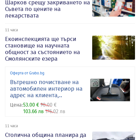
Шарков срещу закриването на
Съвета по цените на
лекарствата
11 часа
Екоинспекцията ще търси
становище на научната
общност за състоянието на
Смолянските езера
Оферта от Grabo.bg
Вътрешно почистване на
автомобилен интериор на
адрес на клиента,..
Цена:
53.00 €
90.00 €
103.66 лв
176.02 лв
11 часа
Столична община планира да