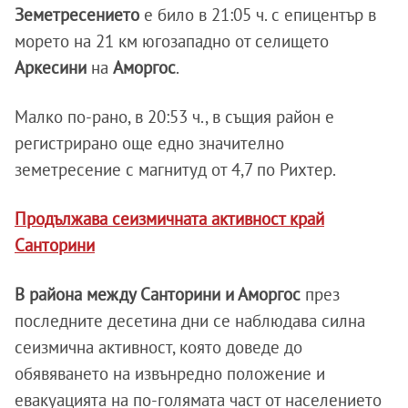
Земетресението
е било в 21:05 ч. с епицентър в
морето на 21 км югозападно от селището
Аркесини
на
Аморгос
.
Малко по-рано, в 20:53 ч., в същия район е
регистрирано още едно значително
земетресение с магнитуд от 4,7 по Рихтер.
Продължава сеизмичната активност край
Санторини
В района между Санторини и Аморгос
през
последните десетина дни се наблюдава силна
сеизмична активност, която доведе до
обявяването на извънредно положение и
евакуацията на по-голямата част от населението