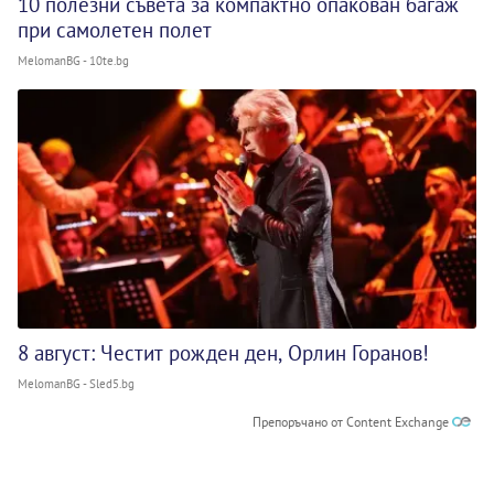
10 полезни съвета за компактно опакован багаж
при самолетен полет
MelomanBG - 10te.bg
8 август: Честит рожден ден, Орлин Горанов!
MelomanBG - Sled5.bg
Препоръчано от Content Exchange