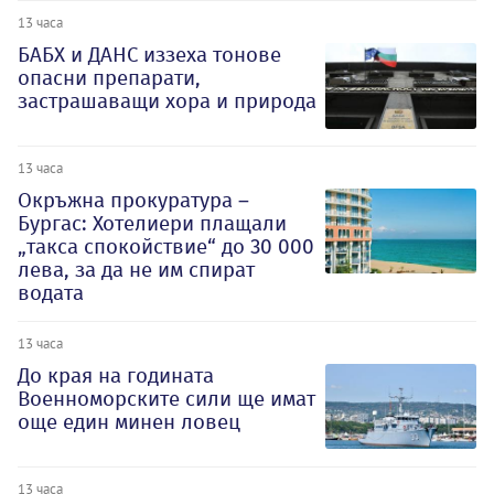
13 часа
БАБХ и ДАНС иззеха тонове
опасни препарати,
застрашаващи хора и природа
13 часа
Окръжна прокуратура –
Бургас: Хотелиери плащали
„такса спокойствие“ до 30 000
лева, за да не им спират
водата
13 часа
До края на годината
Военноморските сили ще имат
още един минен ловец
13 часа