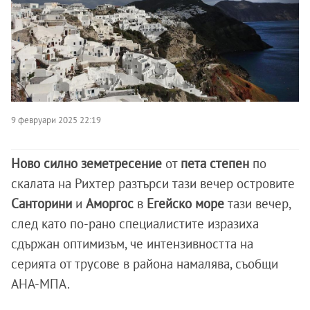
9 февруари 2025 22:19
Ново силно земетресение
от
пета степен
по
скалата на Рихтер разтърси тази вечер островите
Санторини
и
Аморгос
в
Егейско море
тази вечер,
след като по-рано специалистите изразиха
сдържан оптимизъм, че интензивността на
серията от трусове в района намалява, съобщи
АНА-МПА.