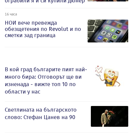
ограбили я и си купили дюнер
16 часа
НОИ вече превежда
обезщетения по Revolut и по
сметки зад граница
В кой град българите пият най-
много бира: Отговорът ще ви
изненада - вижте топ 10 по
области у нас
Светлината на българското
слово: Стефан Цанев на 90