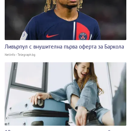
Ливърпул с внушителна първа оферта за Баркола
NetInfo - Telegraph.bg