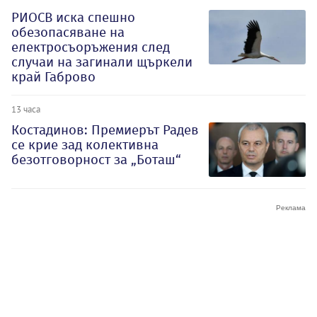
РИОСВ иска спешно
обезопасяване на
електросъоръжения след
случаи на загинали щъркели
край Габрово
13 часа
Костадинов: Премиерът Радев
се крие зад колективна
безотговорност за „Боташ“