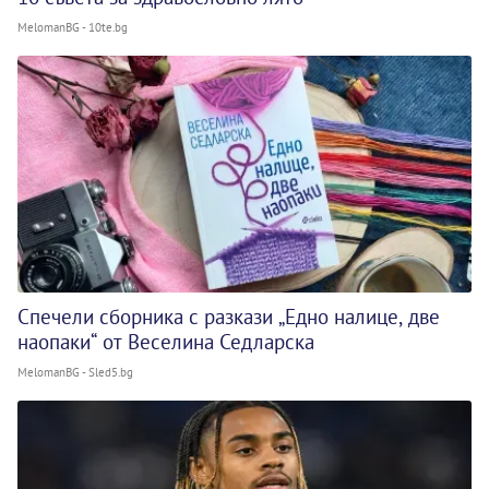
MelomanBG - 10te.bg
Спечели сборника с разкази „Едно налице, две
наопаки“ от Веселина Седларска
MelomanBG - Sled5.bg