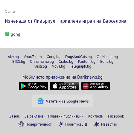
3 часа
Изненада от Ливърпул - привлече играч на Барселона
gong
Abv.bg
Vbox7.com
Gong.bg
DogsAndCats.bg
CarMarket.bg
BISS.bg
Ohnamama.bg
Grabo.bg
Pariteni.bg
Edna.bg
Vesti.bg
Nova.bg
Telegraph.bg
Мобилното приложение на Dariknews.bg
Четете ни в Google News
За нас
За реклама
Платени публикации
Контакти
Facebook
Поверителност
Политика ЛД
Известия