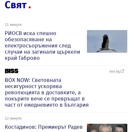
Свят
21 минути
РИОСВ иска спешно
обезопасяване на
електросъоръжения след
случаи на загинали щъркели
край Габрово
biss.bg
BOX NOW: Световната
несигурност ускорява
революцията в доставките, а
локърите вече се превръщат в
част от ежедневието в България
22 минути
Костадинов: Премиерът Радев