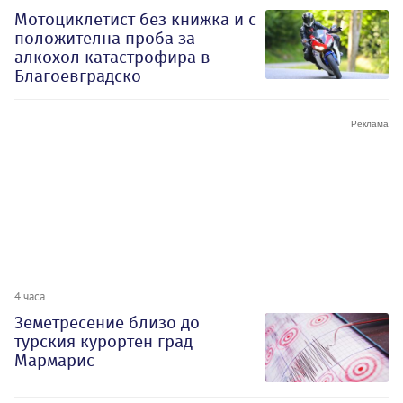
Мотоциклетист без книжка и с
положителна проба за
алкохол катастрофира в
Благоевградско
4 часа
Земетресение близо до
турския курортен град
Мармарис