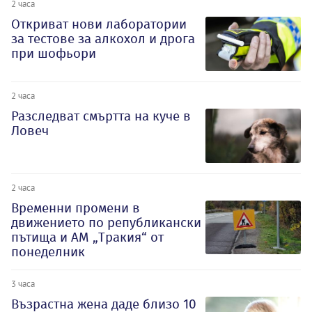
2 часа
Откриват нови лаборатории
за тестове за алкохол и дрога
при шофьори
2 часа
Разследват смъртта на куче в
Ловеч
2 часа
Временни промени в
движението по републикански
пътища и АМ „Тракия“ от
понеделник
3 часа
Възрастна жена даде близо 10