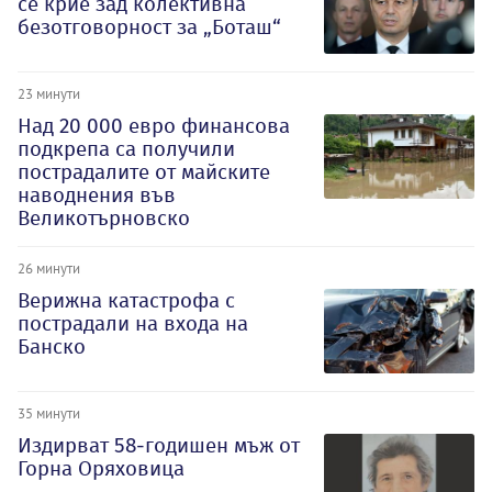
се крие зад колективна
безотговорност за „Боташ“
23 минути
Над 20 000 евро финансова
подкрепа са получили
пострадалите от майските
наводнения във
Великотърновско
26 минути
Верижна катастрофа с
пострадали на входа на
Банско
35 минути
Издирват 58-годишен мъж от
Горна Оряховица