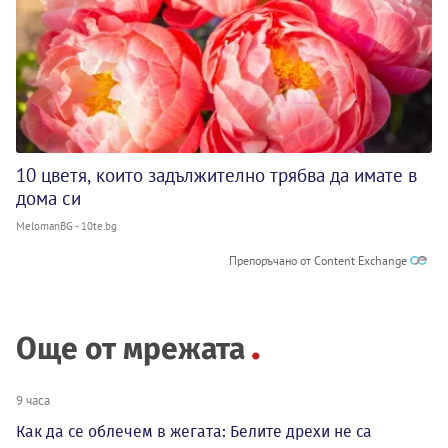
10 цветя, които задължително трябва да имате в
дома си
MelomanBG - 10te.bg
Препоръчано от Content Exchange
Още от мрежата
9 часа
Как да се облечем в жегата: Белите дрехи не са