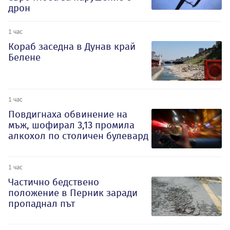
дрон
1 час
Кораб заседна в Дунав край
Белене
1 час
Повдигнаха обвинение на
мъж, шофирал 3,13 промила
алкохол по столичен булевард
1 час
Частично бедствено
положение в Перник заради
пропаднал път