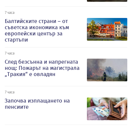
7 часа
Балтийските страни – от
съветска икономика към
европейски център за
стартъпи
7 часа
След безсънна и напрегната
нощ: Пожарът на магистрала
„Тракия“ е овладян
7 часа
Започва изплащането на
пенсиите