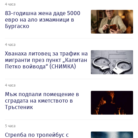
4 часа
83-годишна жена даде 5000
евро на ало измамници в
Бургаско
4 часа
Хванаха литовец за трафик на
мигранти през пункт „Капитан
Петко войвода“ (СНИМКА)
4 часа
Мъж подпали помещение в
сградата на кметството в
Тръстеник
5 часа
Стрелба по тролейбус с