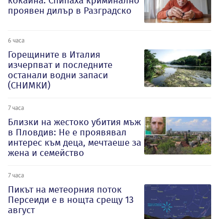
кокаина: Спипаха криминално
проявен дилър в Разградско
6 часа
Горещините в Италия
изчерпват и последните
останали водни запаси
(СНИМКИ)
7 часа
Близки на жестоко убития мъж
в Пловдив: Не е проявявал
интерес към деца, мечтаеше за
жена и семейство
7 часа
Пикът на метеорния поток
Персеиди е в нощта срещу 13
август