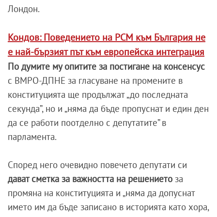
Лондон.
Кондов: Поведението на РСМ към България не
е най-бързият път към европейска интеграция
По думите му опитите за постигане на консенсус
с ВМРО-ДПНЕ за гласуване на промените в
конституцията ще продължат „до последната
секунда”, но и „няма да бъде пропуснат и един ден
да се работи поотделно с депутатите” в
парламента.
Според него очевидно повечето депутати си
дават сметка за важността на решението
за
промяна на конституцията и „няма да допуснат
името им да бъде записано в историята като хора,