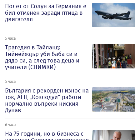
Полет от Солун за Германия е
бил отменен заради птица в
двигателя
5 часа
Трагедия в Тайланд:
Тийнейждър уби баба си и
дядо си, а след това деца и
учители (СНИМКИ)
5 часа
България с рекорден износ на
ток, АЕЦ „Козлодуй“ работи
нормално въпреки ниския
Дунав
6 часа
На 75 години, но в бизнеса с