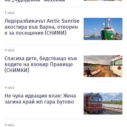
3 часа
Ледоразбивачът Arctic Sunrise
акостира във Варна, отворен
е за посещения (СНИМИ)
4 часа
Спасиха дете, бедстващо във
водите на язовир Правище
(СНИМКИ)
4 часа
Не чула идващия влак: Жена
загина край жп гара Бутово
4 часа