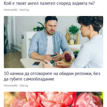
Кой е твоят ангел пазител според зодията ти?
MelomanBG - Sled5.bg
10 начина да отговорите на обидни реплики, без
да губите самообладание
MelomanBG - 10te.bg