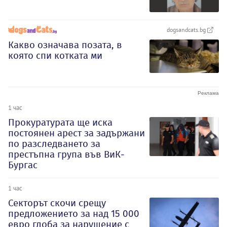
dogsandcats.bg
Какво означава позата, в
която спи котката ми
1 час
Прокуратурата ще иска
постоянен арест за задържани
по разследването за
престъпна група във ВиК-
Бургас
1 час
Секторът скочи срещу
предложението за над 15 000
евро глоба за нарушение с