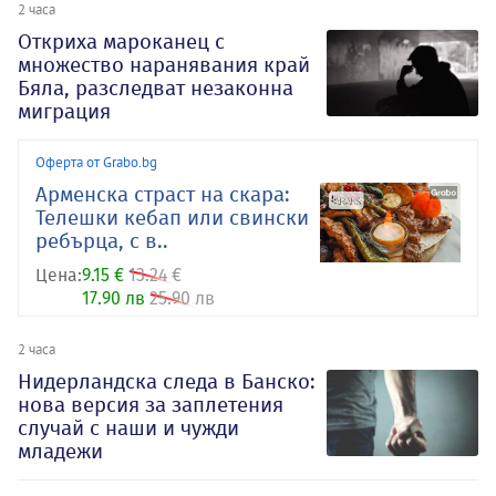
2 часа
Откриха мароканец с
множество наранявания край
Бяла, разследват незаконна
миграция
Оферта от Grabo.bg
Арменска страст на скара:
Телешки кебап или свински
ребърца, с в..
Цена:
9.15 €
13.24 €
17.90 лв
25.90 лв
2 часа
Нидерландска следа в Банско:
нова версия за заплетения
случай с наши и чужди
младежи