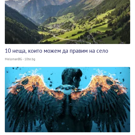
10 неща, които можем да правим на село
MelomanBG - 10te.bg