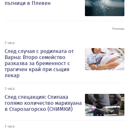
пътници в Плевен
5 часа
След случая с родилката от
Варна: Второ семейство
разказва за бременност с
трагичен край при същия
лекар
5 часа
След спецакция: Спипаха
голямо количество марихуана
в Старозагорско (СНИМКИ)
5 часа