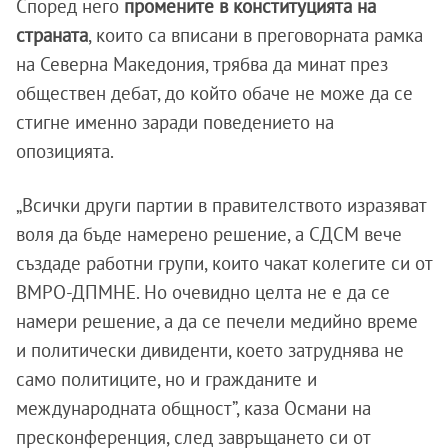
Според него
промените в конституцията на
страната
, които са вписани в преговорната рамка
на Северна Македония, трябва да минат през
обществен дебат, до който обаче не може да се
стигне именно заради поведението на
опозицията.
„Всички други партии в правителството изразяват
воля да бъде намерено решение, а СДСМ вече
създаде работни групи, които чакат колегите си от
ВМРО-ДПМНЕ. Но очевидно целта не е да се
намери решение, а да се печели медийно време
и политически дивиденти, което затруднява не
само политиците, но и гражданите и
международната общност”, каза Османи на
пресконференция, след завръщането си от