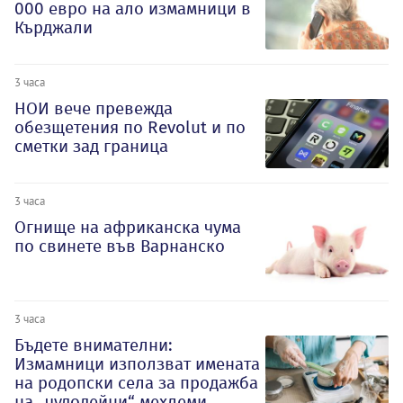
000 евро на ало измамници в
Кърджали
3 часа
НОИ вече превежда
обезщетения по Revolut и по
сметки зад граница
3 часа
Огнище на африканска чума
по свинете във Варнанско
3 часа
Бъдете внимателни:
Измамници използват имената
на родопски села за продажба
на „чудодейни“ мехлеми