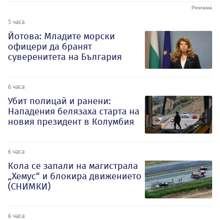
5 часа
Йотова: Младите морски
офицери да бранят
суверенитета на България
6 часа
Убит полицай и ранени:
Нападения белязаха старта на
новия президент в Колумбия
6 часа
Кола се запали на магистрала
„Хемус“ и блокира движението
(СНИМКИ)
6 часа