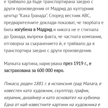
е трябвало да бъде транспортирана заедно с
други произведения от Мадрид до културния
център "Каха Гранада". Според вестник ABC,
предварителните доклади показват, че творбата е
била
изгубена в Мадрид
и никога не е стигнала
до Гранада, въпреки факта, че частната компания,
отговорна за съхранението ѝ, е трябвало да я
транспортира заедно с други произведения.
Малката картина, нарисувана
през 1919 г., е
застрахована за 600 000 евро.
Пикасо, роден 1881 г. в испанския град Малага, е
известен като художник, скулптор, график,
керамик, дизайнер и като основател на кубизма.
Eдна от най-известните картини на художника е