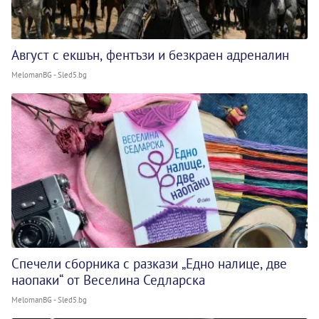
Август с екшън, фентъзи и безкраен адреналин
MelomanBG - Sled5.bg
Спечели сборника с разкази „Едно налице, две
наопаки“ от Веселина Седларска
MelomanBG - Sled5.bg