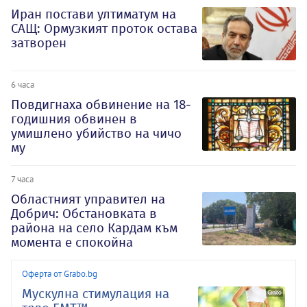
Иран постави ултиматум на
САЩ: Ормузкият проток остава
затворен
6 часа
Повдигнаха обвинение на 18-
годишния обвинен в
умишлено убийство на чичо
му
7 часа
Oбластният управител на
Добрич: Обстановката в
района на село Кардам към
момента е спокойна
Оферта от Grabo.bg
Mускулна стимулация на