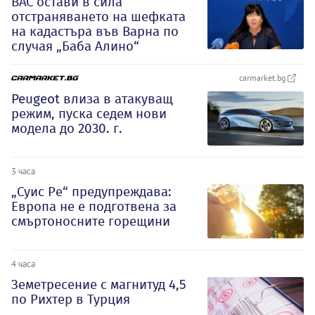
ВАС остави в сила
отстраняването на шефката
на кадастъра във Варна по
случая „Баба Алино“
carmarket.bg
Peugeot влиза в атакуващ
режим, пуска седем нови
модела до 2030. г.
3 часа
„Суис Ре“ предупреждава:
Европа не е подготвена за
смъртоносните горещини
4 часа
Земетресение с магнитуд 4,5
по Рихтер в Турция