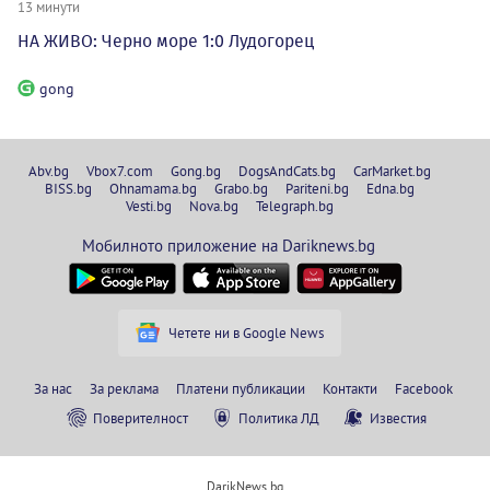
13 минути
НА ЖИВО: Черно море 1:0 Лудогорец
gong
Abv.bg
Vbox7.com
Gong.bg
DogsAndCats.bg
CarMarket.bg
BISS.bg
Ohnamama.bg
Grabo.bg
Pariteni.bg
Edna.bg
Vesti.bg
Nova.bg
Telegraph.bg
Мобилното приложение на Dariknews.bg
Четете ни в Google News
За нас
За реклама
Платени публикации
Контакти
Facebook
Поверителност
Политика ЛД
Известия
DarikNews.bg