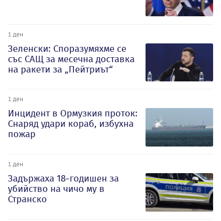
1 ден
Зеленски: Споразумяхме се
със САЩ за месечна доставка
на ракети за „Пейтриът“
1 ден
Инцидент в Ормузкия проток:
Снаряд удари кораб, избухна
пожар
1 ден
Задържаха 18-годишен за
убийство на чичо му в
Странско