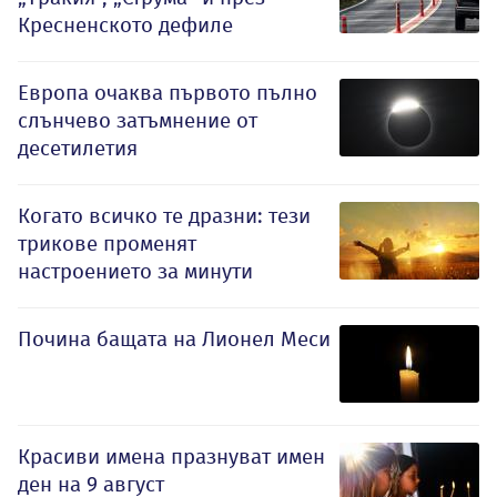
Кресненското дефиле
Европа очаква първото пълно
слънчево затъмнение от
десетилетия
Когато всичко те дразни: тези
трикове променят
настроението за минути
Почина бащата на Лионел Меси
Красиви имена празнуват имен
ден на 9 август