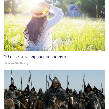
10 съвета за здравословно лято
MelomanBG - 10te.bg