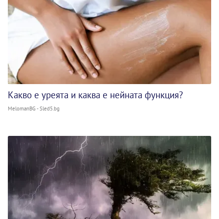
Какво е уреята и каква е нейната функция?
MelomanBG - Sled5.bg