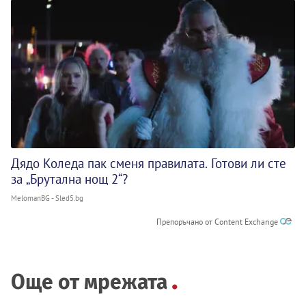
Дядо Коледа пак сменя правилата. Готови ли сте
за „Брутална нощ 2“?
MelomanBG - Sled5.bg
Препоръчано от Content Exchange
Още от мрежата