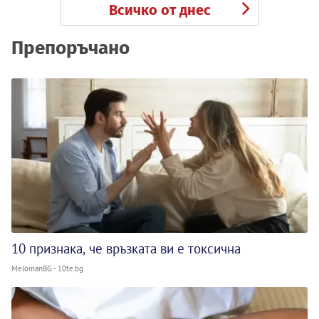
Всичко от днес
Препоръчано
10 признака, че връзката ви е токсична
MelomanBG - 10te.bg