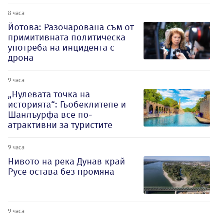
8 часа
Йотова: Разочарована съм от
примитивната политическа
употреба на инцидента с
дрона
9 часа
„Нулевата точка на
историята“: Гьобеклитепе и
Шанлъурфа все по-
атрактивни за туристите
9 часа
Нивото на река Дунав край
Русе остава без промяна
9 часа