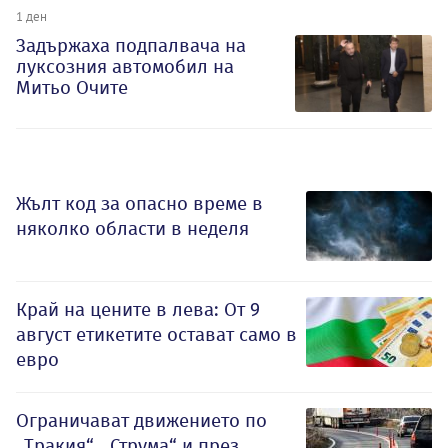
1 ден
Задържаха подпалвача на
луксозния автомобил на
Митьо Очите
Жълт код за опасно време в
няколко области в неделя
Край на цените в лева: От 9
август етикетите остават само в
евро
Ограничават движението по
„Тракия“, „Струма“ и през