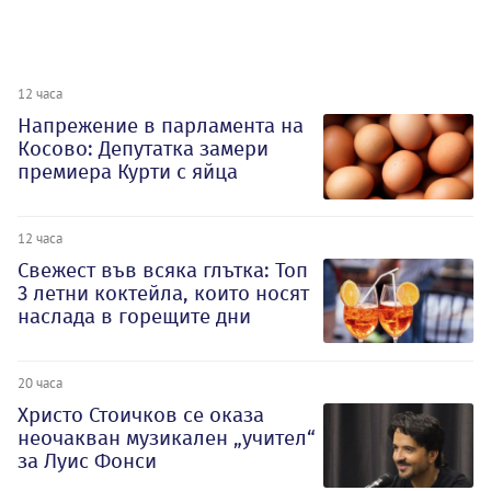
12 часа
Напрежение в парламента на
Косово: Депутатка замери
премиера Курти с яйца
12 часа
Свежест във всяка глътка: Топ
3 летни коктейла, които носят
наслада в горещите дни
20 часа
Христо Стоичков се оказа
неочакван музикален „учител“
за Луис Фонси