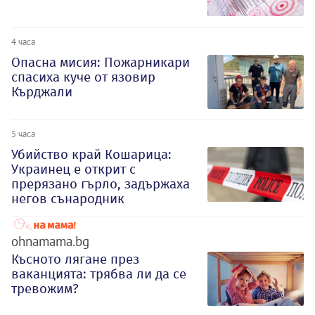
4 часа
Опасна мисия: Пожарникари
спасиха куче от язовир
Кърджали
5 часа
Убийство край Кошарица:
Украинец е открит с
прерязано гърло, задържаха
негов сънародник
ohnamama.bg
Късното лягане през
ваканцията: трябва ли да се
тревожим?