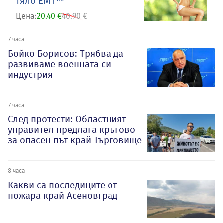
тяло EMT™
Цена:
20.40 €
40.90 €
7 часа
Бойко Борисов: Трябва да
развиваме военната си
индустрия
7 часа
След протести: Областният
управител предлага кръгово
за опасен път край Търговище
8 часа
Какви са последиците от
пожара край Асеновград