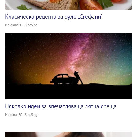
Класическа рецепта за руло „Стефани“
MelomanBG - Sled5.bg
Няколко идеи за впечатляваща лятна среща
MelomanBG - Sled5.bg