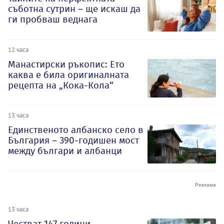
съботна сутрин – ще искаш да
ги пробваш веднага
12 часа
Манастирски ръкопис: Ето
каква е била оригиналната
рецепта на „Кока-Кола“
13 часа
Единственото албанско село в
България – 390-годишен мост
между българи и албанци
13 часа
Честват 147 години