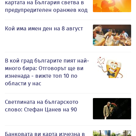
картата на България светва в
предупредителен оранжев код
Кой има имен ден на 8 август
В кой град българите пият най-
много бира: Отговорът ще ви
изненада - вижте топ 10 по
области у нас
Светлината на българското
слово: Стефан Цанев на 90
Банковата ви карта изчезна в