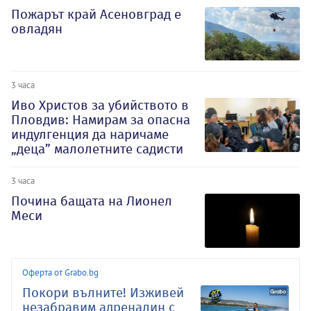
Пожарът край Асеновград е
овладян
3 часа
Иво Христов за убийството в
Пловдив: Намирам за опасна
индулгенция да наричаме
„деца” малолетните садисти
3 часа
Почина бащата на Лионел
Меси
Оферта от Grabo.bg
Покори вълните! Изживей
незабравим адреналин с