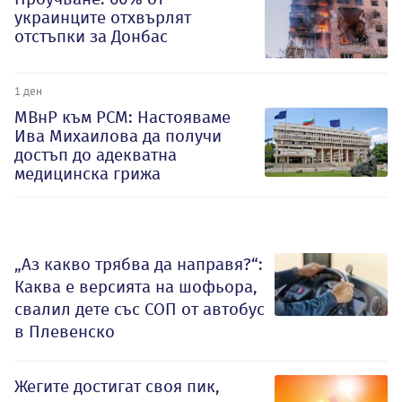
украинците отхвърлят
отстъпки за Донбас
1 ден
МВнР към РСМ: Настояваме
Ива Михаилова да получи
достъп до адекватна
медицинска грижа
„Аз какво трябва да направя?“:
Каква е версията на шофьора,
свалил дете със СОП от автобус
в Плевенско
Жегите достигат своя пик,