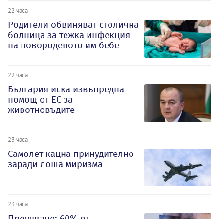
22 часа
Родители обвиняват столична
болница за тежка инфекция
на новороденото им бебе
22 часа
България иска извънредна
помощ от ЕС за
животновъдите
23 часа
Самолет кацна принудително
заради лоша миризма
23 часа
Проучване: 60% от