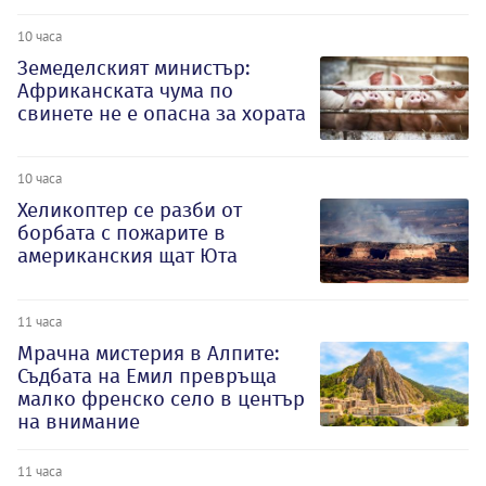
10 часа
Земеделският министър:
Африканската чума по
свинете не е опасна за хората
10 часа
Хеликоптер се разби от
борбата с пожарите в
американския щат Юта
11 часа
Мрачна мистерия в Алпите:
Съдбата на Емил превръща
малко френско село в център
на внимание
11 часа