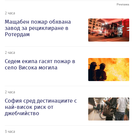
2 часа
Мащабен пожар обхвана
завод за рециклиране в
Ротердам
2 часа
Седем екипа гасят пожар в
село Висока могила
2 часа
София сред дестинациите с
най-висок риск от
джебчийство
3 часа