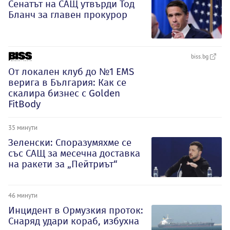
Сенатът на САЩ утвърди Тод
Бланч за главен прокурор
biss.bg
От локален клуб до №1 EMS
верига в България: Как се
скалира бизнес с Golden
FitBody
35 минути
Зеленски: Споразумяхме се
със САЩ за месечна доставка
на ракети за „Пейтриът“
46 минути
Инцидент в Ормузкия проток:
Снаряд удари кораб, избухна