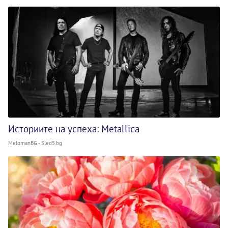
Историите на успеха: Metallica
MelomanBG - Sled5.bg