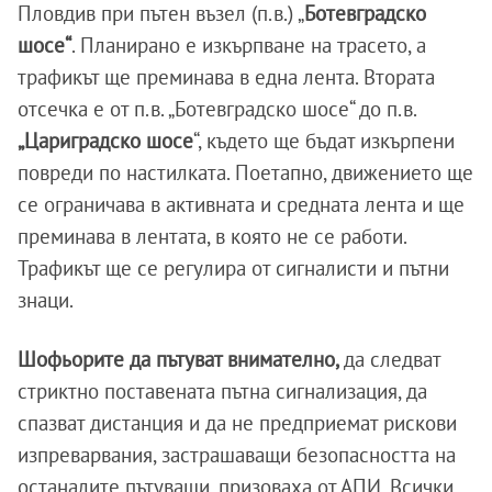
Пловдив при пътен възел (п.в.) „
Ботевградско
шосе“
. Планирано е изкърпване на трасето, а
трафикът ще преминава в една лента. Втората
отсечка е от п.в. „Ботевградско шосе“ до п.в.
„Цариградско шосе
“, където ще бъдат изкърпени
повреди по настилката. Поетапно, движението ще
се ограничава в активната и средната лента и ще
преминава в лентата, в която не се работи.
Трафикът ще се регулира от сигналисти и пътни
знаци.
Шофьорите да пътуват внимателно,
да следват
стриктно поставената пътна сигнализация, да
спазват дистанция и да не предприемат рискови
изпреварвания, застрашаващи безопасността на
останалите пътуващи, призоваха от АПИ. Всички