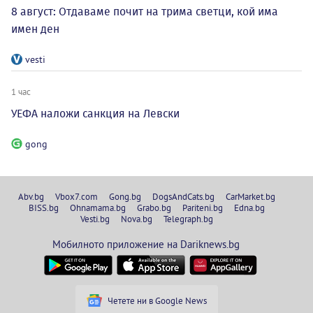
8 август: Отдаваме почит на трима светци, кой има
имен ден
vesti
1 час
УЕФА наложи санкция на Левски
gong
Abv.bg
Vbox7.com
Gong.bg
DogsAndCats.bg
CarMarket.bg
BISS.bg
Ohnamama.bg
Grabo.bg
Pariteni.bg
Edna.bg
Vesti.bg
Nova.bg
Telegraph.bg
Мобилното приложение на Dariknews.bg
Четете ни в Google News