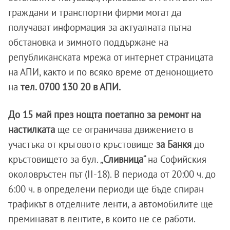
граждани и транспортни фирми могат да
получават информация за актуалната пътна
обстановка и зимното поддържане на
републиканската мрежа от интернет страницата
на АПИ, както и по всяко време от денонощието
на
тел. 0700 130 20 в АПИ.
До 15 май през нощта поетапно за ремонт на
настилката
ще се ограничава движението в
участъка от кръговото кръстовище
за Банкя
до
кръстовището за бул. „
Сливница
“ на Софийския
околовръстен път (II-18). В периода от 20:00 ч. до
6:00 ч. в определени периоди ще бъде спиран
трафикът в отделните ленти, а автомобилите ще
преминават в лентите, в които не се работи.