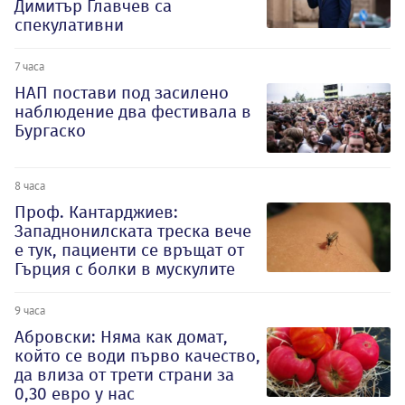
Димитър Главчев са
спекулативни
7 часа
НАП постави под засилено
наблюдение два фестивала в
Бургаско
8 часа
Проф. Кантарджиев:
Западнонилската треска вече
е тук, пациенти се връщат от
Гърция с болки в мускулите
9 часа
Абровски: Няма как домат,
който се води първо качество,
да влиза от трети страни за
0,30 евро у нас