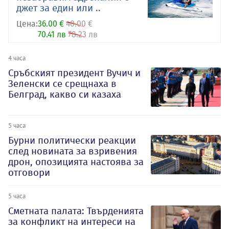
джет за един или ..
Цена:
36.00 €
40.00 €
70.41 лв
78.23 лв
4 часа
Сръбският президент Вучич и
Зеленски се срещнаха в
Белград, какво си казаха
5 часа
Бурни политически реакции
след новината за взривения
дрон, опозицията настоява за
отговори
5 часа
Сметната палата: Твърденията
за конфликт на интереси на