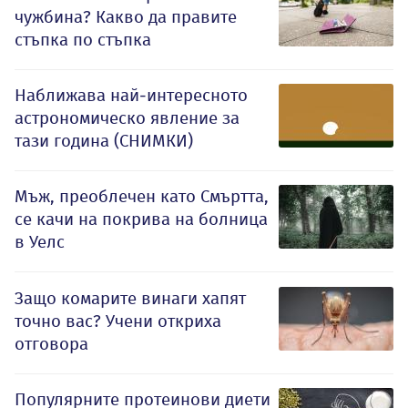
чужбина? Какво да правите
стъпка по стъпка
Наближава най-интересното
астрономическо явление за
тази година (СНИМКИ)
Мъж, преоблечен като Смъртта,
се качи на покрива на болница
в Уелс
Защо комарите винаги хапят
точно вас? Учени откриха
отговора
Популярните протеинови диети