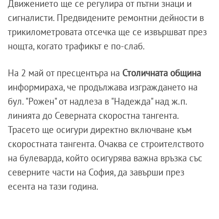
Движението ще се регулира от пътни знаци и
сигналисти. Предвидените ремонтни дейности в
трикилометровата отсечка ще се извършват през
нощта, когато трафикът е по-слаб.
На 2 май от пресцентъра на
Столичната община
информираха, че продължава изграждането на
бул. "Рожен" от надлеза в "Надежда" над ж.п.
линията до Северната скоростна тангента.
Трасето ще осигури директно включване към
скоростната тангента. Очаква се строителството
на булеварда, който осигурява важна връзка със
северните части на София, да завърши през
есента на тази година.