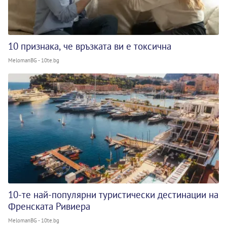
10 признака, че връзката ви е токсична
MelomanBG - 10te.bg
10-те най-популярни туристически дестинации на
Френската Ривиера
MelomanBG - 10te.bg