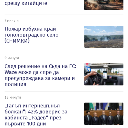
срещу китайците
7 минути
Пожар избухна край
тополовградско село
(СНИМКИ)
9 минути
След решение на Съда на ЕС:
Waze може да спре да
предупреждава за камери и
полиция
18 минути
„Галъп интернешънъл
болкан“: 42% доверие за
кабинета „Радев“ през
първите 100 дни