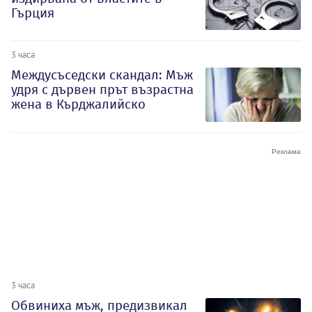
Гърция
3 часа
Междусъседски скандал: Мъж
удря с дървен прът възрастна
жена в Кърджалийско
3 часа
Обвиниха мъж, предизвикал