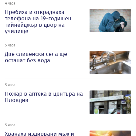
4 часа
Пребиха и откраднаха
телефона на 19-годишен
тийнейджър в двор на
училище
5 часа
Две сливенски села ще
останат без вода
5 часа
Пожар в аптека в центъра на
Пловдив
5 часа
Хванаха издирвани мъж и