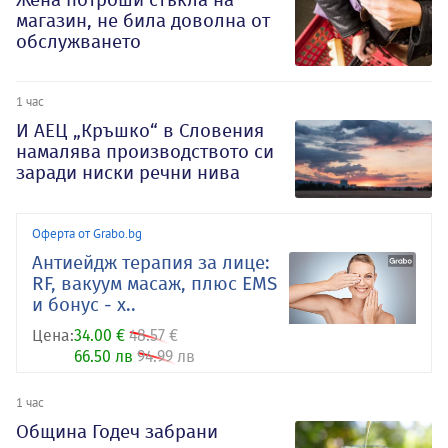
магазин, не била доволна от
обслужването
1 час
И АЕЦ „Кръшко“ в Словения
намалява производството си
заради ниски речни нива
Оферта от Grabo.bg
Антиейдж терапия за лице:
RF, вакуум масаж, плюс EMS
и бонус - х..
Цена:
34.00 €
48.57 €
66.50 лв
94.99 лв
1 час
Община Годеч забрани