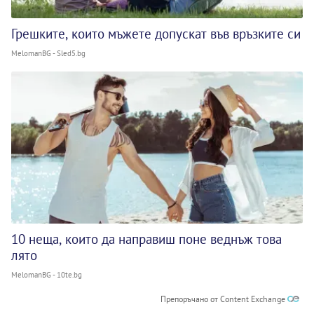
Грешките, които мъжете допускат във връзките си
MelomanBG - Sled5.bg
10 неща, които да направиш поне веднъж това
лято
MelomanBG - 10te.bg
Препоръчано от Content Exchange