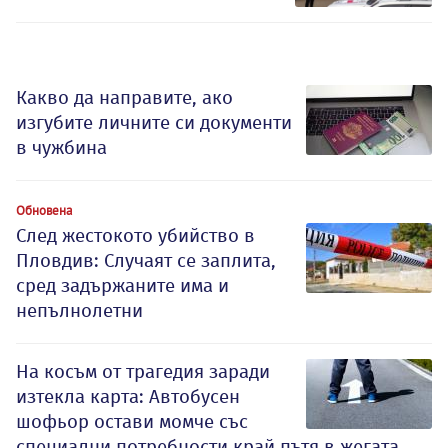
Какво да направите, ако
изгубите личните си документи
в чужбина
Обновена
След жестокото убийство в
Пловдив: Случаят се заплита,
сред задържаните има и
непълнолетни
На косъм от трагедия заради
изтекла карта: Автобусен
шофьор остави момче със
специални потребности край пътя в жегата