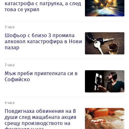
катастрофа с патрулка, а след
това се укрил
3 часа
Шофьор с близо 3 промила
алкохол катастрофира в Нови
пазар
3 часа
Мъж преби приятелката си в
Софийско
4 часа
Повдигнаха обвинения на 8
души след мащабната акция
срещу производството на