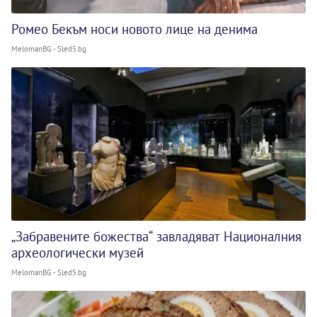
Ромео Бекъм носи новото лице на денима
MelomanBG - Sled5.bg
„Забравените божества“ завладяват Националния
археологически музей
MelomanBG - Sled5.bg