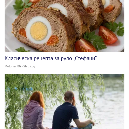
Класическа рецепта за руло „Стефани“
MelomanBG - Sled5.bg