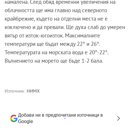
намалена. След обяд временни увеличения на
облачността ще има главно над северното
крайбрежие, където на отделни места не е
изключено и да превали. Ще духа слаб до умерен
вятър от изток-югоизток. Максималните
температури ще бъдат между 22° и 26°.
Температурата на морската вода е 20°-22°.
Вълнението на морето ще бъде 1-2 бала.
Източник:
НИМХ
Добави ни в предпочитани източници в
Google