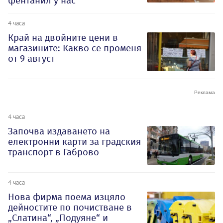
фентанил у нас
4 часа
Край на двойните цени в
магазините: Какво се променя
от 9 август
4 часа
Започва издаването на
електронни карти за градския
транспорт в Габрово
4 часа
Нова фирма поема изцяло
дейностите по почистване в
„Слатина“, „Подуяне“ и