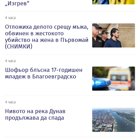
„Изгрев“
4 часа
Отложиха делото срещу мъжа,
обвинен в жестокото
убийство на жена в Първомай
(СНИМКИ)
4 часа
Шофьор блъсна 17-годишен
младеж в Благоевградско
4 часа
Нивото на река Дунав
продължава да спада