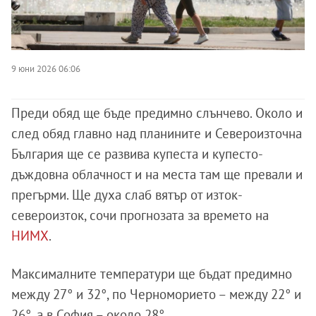
9 юни 2026 06:06
Преди обяд ще бъде предимно слънчево. Около и
след обяд главно над планините и Североизточна
България ще се развива купеста и купесто-
дъждовна облачност и на места там ще превали и
прегърми. Ще духа слаб вятър от изток-
североизток, сочи прогнозата за времето на
НИМХ
.
Максималните температури ще бъдат предимно
между 27° и 32°, по Черноморието – между 22° и
26°, а в София – около 28°.