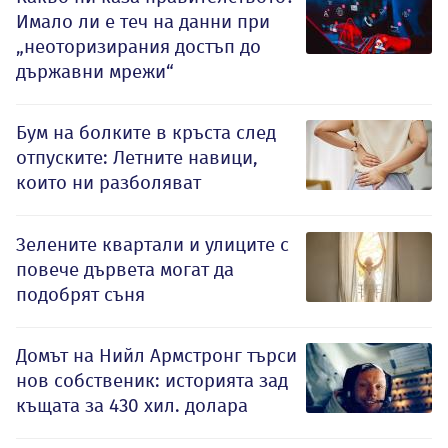
Имало ли е теч на данни при
„неоторизирания достъп до
държавни мрежи“
Бум на болките в кръста след
отпуските: Летните навици,
които ни разболяват
Зелените квартали и улиците с
повече дървета могат да
подобрят съня
Домът на Нийл Армстронг търси
нов собственик: историята зад
къщата за 430 хил. долара