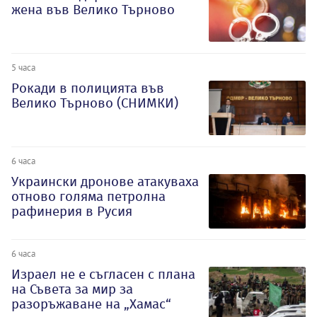
жена във Велико Търново
5 часа
Рокади в полицията във
Велико Търново (СНИМКИ)
6 часа
Украински дронове атакуваха
отново голяма петролна
рафинерия в Русия
6 часа
Израел не е съгласен с плана
на Съвета за мир за
разоръжаване на „Хамас“