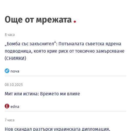
Още от мрежата
8 часа
„Бомба със закъснител“: Потъналата съветска ядрена
подводница, която крие риск от токсично замърсяване
(СНИМКИ)
nova
08.10.2025
Мит или истина: Времето ми влияе
edna
7 часа
Нов скандал разтърси украинската дипломация,