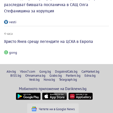
разследват бившата посланичка в САЩ Олга
Стефанишина за корупция
vesti
4 часа
Христо Янев срещу легендите на ЦСКА в Европа
gong
Abv.bg
Vbox7.com
Gong.bg
DogsAndCats.bg
CarMarket.bg
BISS.bg
Ohnamama.bg
Grabo.bg
Pariteni.bg
Edna.bg
Vesti.bg
Nova.bg
Telegraph.bg
Мобилното приложение на Dariknews.bg
Четете ни в Google News