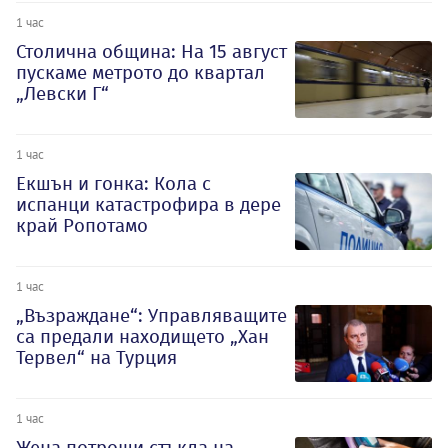
1 час
Столична община: На 15 август
пускаме метрото до квартал
„Левски Г“
1 час
Екшън и гонка: Кола с
испанци катастрофира в дере
край Ропотамо
1 час
„Възраждане“: Управляващите
са предали находището „Хан
Тервел“ на Турция
1 час
Жена потроши стъкла на