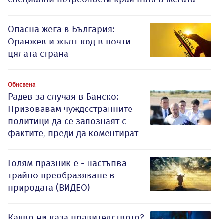
Опасна жега в България:
Оранжев и жълт код в почти
цялата страна
Обновена
Радев за случая в Банско:
Призовавам чуждестранните
политици да се запознаят с
фактите, преди да коментират
Голям празник е - настъпва
трайно преобразяване в
природата (ВИДЕО)
Какво ни каза правителството?