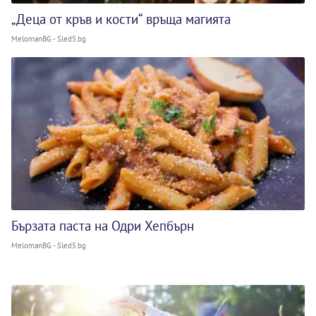
„Деца от кръв и кости“ връща магията
MelomanBG - Sled5.bg
Бързата паста на Одри Хепбърн
MelomanBG - Sled5.bg