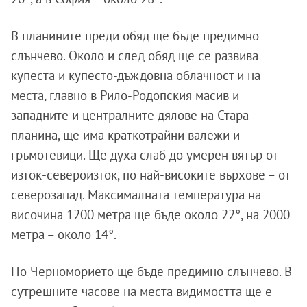
В планините преди обяд ще бъде предимно
слънчево. Около и след обяд ще се развива
купеста и купесто-дъждовна облачност и на
места, главно в Рило-Родопския масив и
западните и централните дялове на Стара
планина, ще има краткотрайни валежи и
гръмотевици. Ще духа слаб до умерен вятър от
изток-североизток, по най-високите върхове – от
северозапад. Максималната температура на
височина 1200 метра ще бъде около 22°, на 2000
метра – около 14°.
По Черноморието ще бъде предимно слънчево. В
сутрешните часове на места видимостта ще е