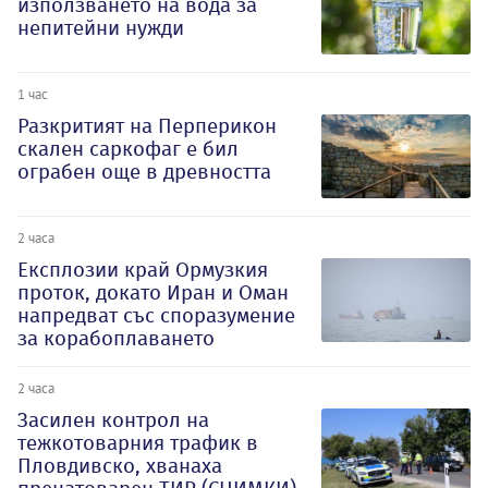
използването на вода за
непитейни нужди
1 час
Разкритият на Перперикон
скален саркофаг е бил
ограбен още в древността
2 часа
Експлозии край Ормузкия
проток, докато Иран и Оман
напредват със споразумение
за корабоплаването
2 часа
Засилен контрол на
тежкотоварния трафик в
Пловдивско, хванаха