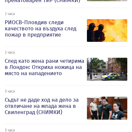
пренатоварен ТИР (СНИМКИ)
2 часа
РИОСВ-Пловдив следи
качеството на въздуха след
пожар в предприятие
2 часа
След като жена рани четирима
в Лондон: Откриха ножица на
място на нападението
3 часа
Съдът не даде ход на дело за
отвличане на млада жена в
Свиленград (СНИМКИ)
3 часа