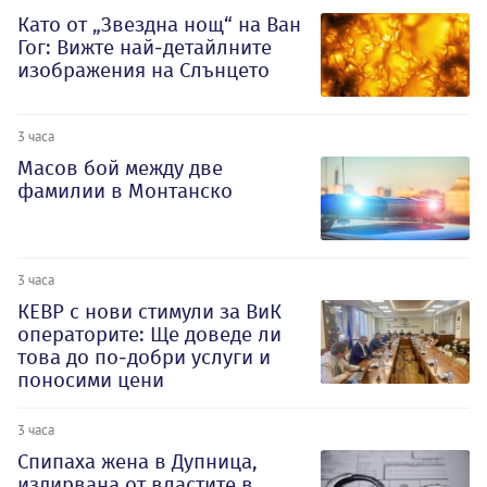
Като от „Звездна нощ“ на Ван
Гог: Вижте най-детайлните
изображения на Слънцето
3 часа
Масов бой между две
фамилии в Монтанско
3 часа
КЕВР с нови стимули за ВиК
операторите: Ще доведе ли
това до по-добри услуги и
поносими цени
3 часа
Спипаха жена в Дупница,
издирвана от властите в