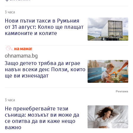
3 часа
Нови пътни такси в Румъния
от 31 август: Колко ще плащат
камионите и колите
ohnamama.bg
Защо детето трябва да играе
навън всеки ден: Ползи, които
ще ви изненадат
3 часа
Не пренебрегвайте тези
сънища: мозъкът ви може да
се опитва да ви каже нещо
важно