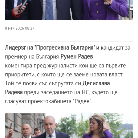
8 май 2026 08:27
Лидерът на "Прогресивна България" и
кандидат за
премиер на България
Румен Радев
коментира пред журналисти кои ще са първите
приоритети, с които ще се заеме новата власт.
Той се появи със съпругата си
Десислава
Радева
преди заседанието на НС, където ще
гласуват проектокабинета "Радев".