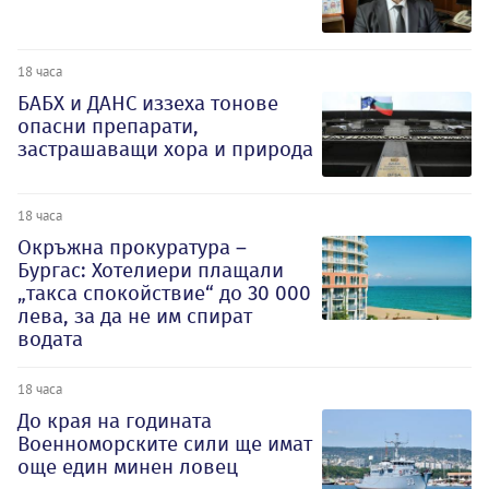
18 часа
БАБХ и ДАНС иззеха тонове
опасни препарати,
застрашаващи хора и природа
18 часа
Окръжна прокуратура –
Бургас: Хотелиери плащали
„такса спокойствие“ до 30 000
лева, за да не им спират
водата
18 часа
До края на годината
Военноморските сили ще имат
още един минен ловец