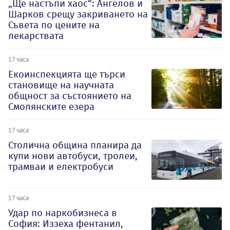
„Ще настъпи хаос“: Ангелов и
Шарков срещу закриването на
Съвета по цените на
лекарствата
17 часа
Екоинспекцията ще търси
становище на научната
общност за състоянието на
Смолянските езера
17 часа
Столична община планира да
купи нови автобуси, тролеи,
трамваи и електробуси
17 часа
Удар по наркобизнеса в
София: Иззеха фентанил,