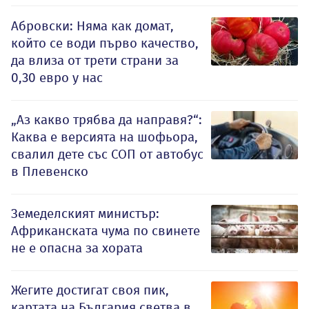
Абровски: Няма как домат,
който се води първо качество,
да влиза от трети страни за
0,30 евро у нас
„Аз какво трябва да направя?“:
Каква е версията на шофьора,
свалил дете със СОП от автобус
в Плевенско
Земеделският министър:
Африканската чума по свинете
не е опасна за хората
Жегите достигат своя пик,
картата на България светва в