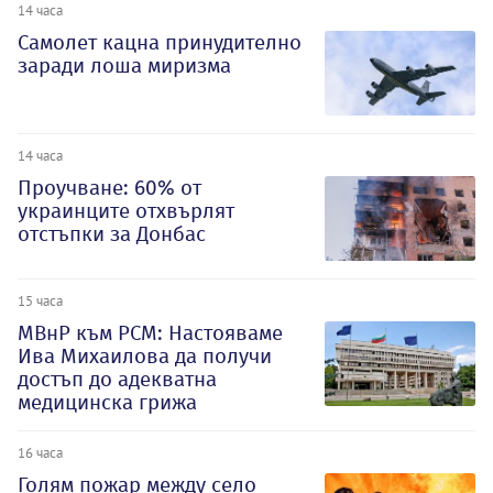
14 часа
Самолет кацна принудително
заради лоша миризма
14 часа
Проучване: 60% от
украинците отхвърлят
отстъпки за Донбас
15 часа
МВнР към РСМ: Настояваме
Ива Михаилова да получи
достъп до адекватна
медицинска грижа
16 часа
Голям пожар между село