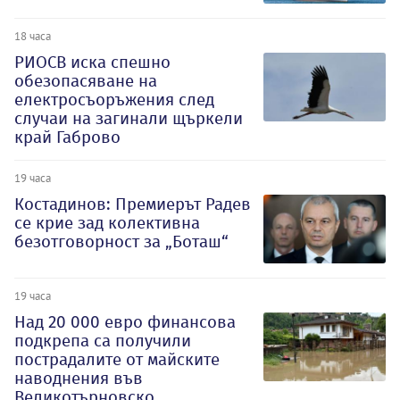
18 часа
РИОСВ иска спешно
обезопасяване на
електросъоръжения след
случаи на загинали щъркели
край Габрово
19 часа
Костадинов: Премиерът Радев
се крие зад колективна
безотговорност за „Боташ“
19 часа
Над 20 000 евро финансова
подкрепа са получили
пострадалите от майските
наводнения във
Великотърновско