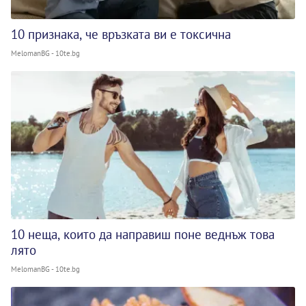
10 признака, че връзката ви е токсична
MelomanBG - 10te.bg
10 неща, които да направиш поне веднъж това
лято
MelomanBG - 10te.bg