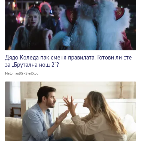
Дядо Коледа пак сменя правилата. Готови ли сте
за „Брутална нощ 2“?
MelomanBG - Sled5.bg