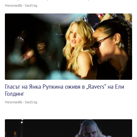
MelomanBG - Sled5.bg
Гласът на Янка Рупкина оживя в „Ravers“ на Ели
Голдинг
MelomanBG - Sled5.bg