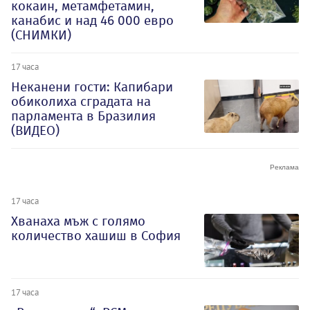
кокаин, метамфетамин,
канабис и над 46 000 евро
(СНИМКИ)
17 часа
Неканени гости: Капибари
обиколиха сградата на
парламента в Бразилия
(ВИДЕО)
17 часа
Хванаха мъж с голямо
количество хашиш в София
17 часа