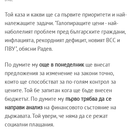
БГНЕС
Той каза и какви ще са първите приоритети и най-
належащите задачи. "Галопиращите цени - най-
наболелият проблем пред българските граждани,
инфлацията, рекордният дефицит, новият ВСС и
ПВУ", обясни Радев.
По думите му
още в понеделник
ще внесат
предложения за изменение на закони точно,
които ще способстват за по-голям контрол за
цените. Той бе запитан кога ще бъде внесен
бюджетът. По думите му
първо трябва да се
направи анализ
на финансовото състояние на
държавата. Той увери, че няма да се режат
социални плащания.