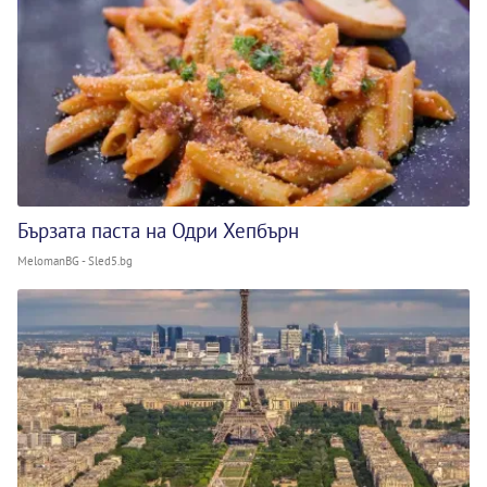
Бързата паста на Одри Хепбърн
MelomanBG - Sled5.bg