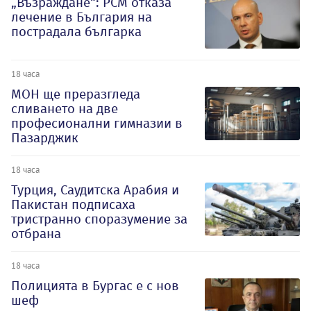
„Възраждане“: РСМ отказа
лечение в България на
пострадала българка
18 часа
МОН ще преразгледа
сливането на две
професионални гимназии в
Пазарджик
18 часа
Турция, Саудитска Арабия и
Пакистан подписаха
тристранно споразумение за
отбрана
18 часа
Полицията в Бургас е с нов
шеф