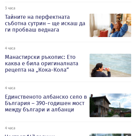
3 часа
Тайните на перфектната
съботна сутрин – ще искаш да
ги пробваш веднага
4 часа
Манастирски ръкопис: Ето
каква е била оригиналната
рецепта на „Кока-Кола“
4 часа
Единственото албанско село в
България – 390-годишен мост
между българи и албанци
4 часа