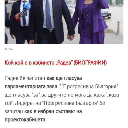
БГНЕС
Кой кой е в кабинета „Радев“ (БИОГРАФИИ)
Радев бе запитан
как ще гласува
парламентарната зала
. " "Прогресивна България"
ще гласува "за", за другите не мога да кажа", каза
той. Лидерът на "Прогресивна България" бе
запитан
как е избран съставът на
проектокабинета.