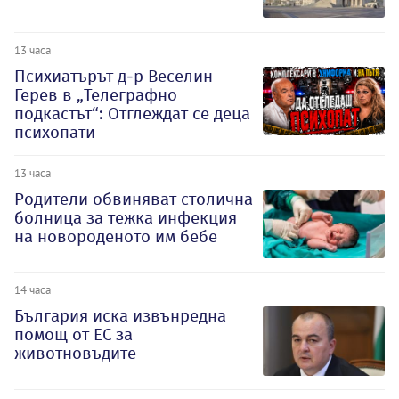
13 часа
Психиатърът д-р Веселин
Герев в „Телеграфно
подкастът“: Отглеждат се деца
психопати
13 часа
Родители обвиняват столична
болница за тежка инфекция
на новороденото им бебе
14 часа
България иска извънредна
помощ от ЕС за
животновъдите