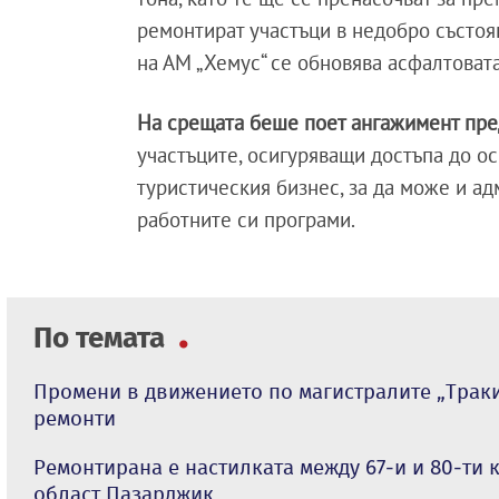
ремонтират участъци в недобро състоя
на АМ „Хемус“ се обновява асфалтовата
На срещата беше поет ангажимент пр
участъците, осигуряващи достъпа до о
туристическия бизнес, за да може и ад
работните си програми.
По темата
Промени в движението по магистралите „Траки
ремонти
Ремонтирана е настилката между 67-и и 80-ти 
област Пазарджик