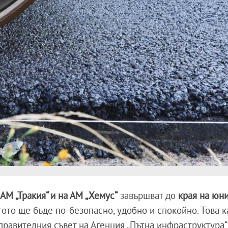
АМ „Тракия“ и на АМ „Хемус“
завършват до
края на юн
тото ще бъде по-безопасно, удобно и спокойно. Това к
Управителния съвет на Агенция „Пътна инфраструктура“