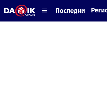
Реги
Последни