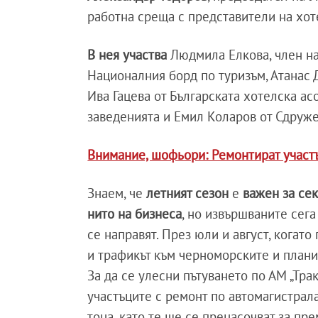
работна среща с представители на хот
В нея участва
Людмила Елкова, член на 
Националния борд по туризъм, Атанас 
Ива Гацева от Българската хотелска ас
заведенията и Емил Коларов от Сдруже
Внимание, шофьори: Ремонтират участъц
Знаем, че
летният сезон
е
важен за се
нито на бизнеса
, но извършваните сег
се направят. През юли и август, когато
и трафикът към черноморските и плани
За да се улесни пътуването по АМ „Тракия
участъците с ремонт по автомагистрал
тона, като те ще се пренасочват за пр