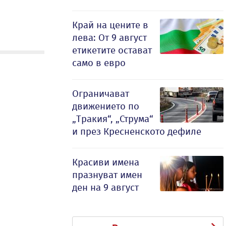
Край на цените в
лева: От 9 август
етикетите остават
само в евро
Ограничават
движението по
„Тракия“, „Струма“
и през Кресненското дефиле
Красиви имена
празнуват имен
ден на 9 август