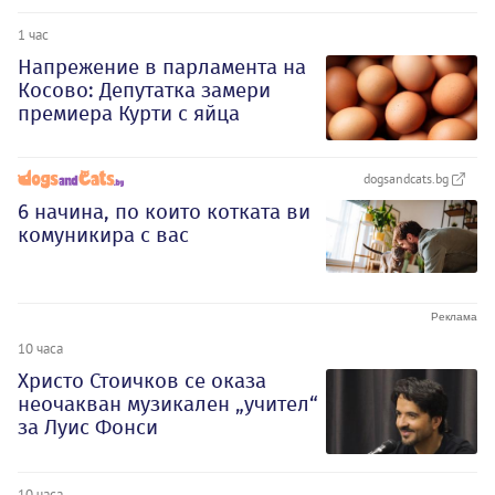
1 час
Напрежение в парламента на
Косово: Депутатка замери
премиера Курти с яйца
dogsandcats.bg
6 начина, по които котката ви
комуникира с вас
10 часа
Христо Стоичков се оказа
неочакван музикален „учител“
за Луис Фонси
10 часа