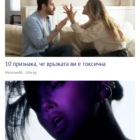
10 признака, че връзката ви е токсична
MelomanBG - 10te.bg