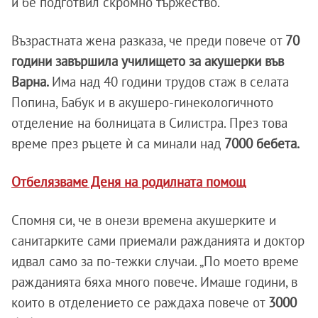
й бе подготвил скромно тържество.
Възрастната жена разказа, че преди повече от
70
години завършила училището за акушерки във
Варна.
Има над 40 години трудов стаж в селата
Попина, Бабук и в акушеро-гинекологичното
отделение на болницата в Силистра. През това
време през ръцете ѝ са минали над
7000 бебета.
Отбелязваме Деня на родилната помощ
Спомня си, че в онези времена акушерките и
санитарките сами приемали ражданията и доктор
идвал само за по-тежки случаи. „По моето време
ражданията бяха много повече. Имаше години, в
които в отделението се раждаха повече от
3000