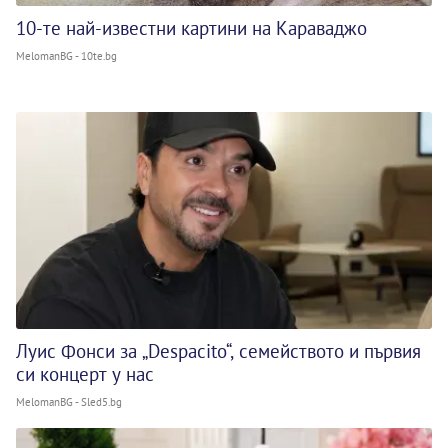
10-те най-известни картини на Караваджо
MelomanBG - 10te.bg
Луис Фонси за „Despacito“, семейството и първия
си концерт у нас
MelomanBG - Sled5.bg