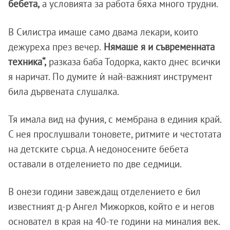
бебета,
а условията за работа бяха много трудни.
В Силистра имаше само двама лекари, които
дежуреха през вечер.
Нямаше я и съвременната
техника“,
разказа баба Тодорка, както днес всички
я наричат. По думите ѝ най-важният инструмент
била дървената слушалка.
Тя имала вид на фуния, с мембрана в единия край.
С нея прослушвали тоновете, ритмите и честотата
на детските сърца. А недоносените бебета
оставали в отделението по две седмици.
В онези години завеждащ отделението е бил
известният д-р Ангел Мижорков, който е и негов
основател в края на 40-те години на миналия век.