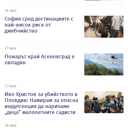
16 часа
София сред дестинациите с
най-висок риск от
джебчийство
17 часа
Пожарът край Асеновград е
овладян
17 часа
Иво Христов за убийството в
Пловдив: Намирам за опасна
индулгенция да наричаме
„деца” малолетните садисти
18 часа