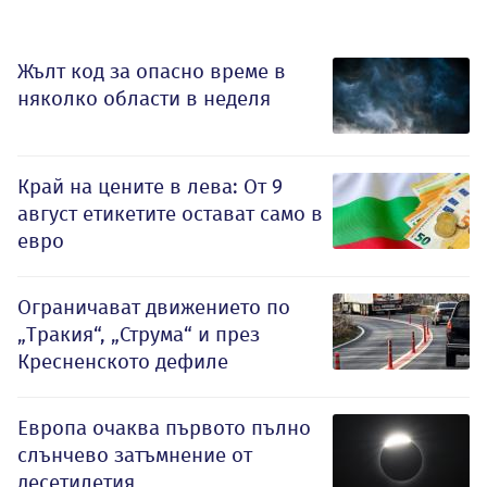
Жълт код за опасно време в
няколко области в неделя
Край на цените в лева: От 9
август етикетите остават само в
евро
Ограничават движението по
„Тракия“, „Струма“ и през
Кресненското дефиле
Европа очаква първото пълно
слънчево затъмнение от
десетилетия