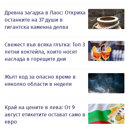
Древна загадка в Лаос: Откриха
останките на 37 души в
гигантска каменна делва
Свежест във всяка глътка: Топ 3
летни коктейла, които носят
наслада в горещите дни
Жълт код за опасно време в
няколко области в неделя
Край на цените в лева: От 9
август етикетите остават само в
евро