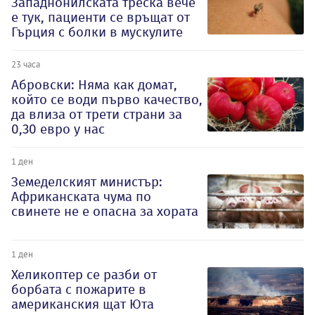
Западнонилската треска вече
е тук, пациенти се връщат от
Гърция с болки в мускулите
23 часа
Абровски: Няма как домат,
който се води първо качество,
да влиза от трети страни за
0,30 евро у нас
1 ден
Земеделският министър:
Африканската чума по
свинете не е опасна за хората
1 ден
Хеликоптер се разби от
борбата с пожарите в
американския щат Юта