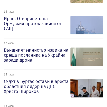
13 часа
Иран: Отварянето на
Ормузкия проток зависи от
САЩ
13 часа
Външният министър извика на
среща посланика на Украйна
заради дрона
13 часа
Съдът в Бургас остави в ареста
областния лидер на ДПС
Христо Широков
14 часа