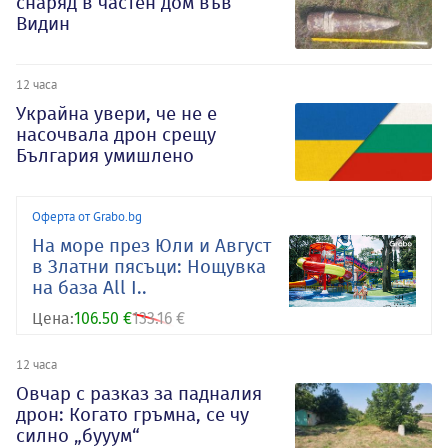
снаряд в частен дом във
Видин
12 часа
Украйна увери, че не е
насочвала дрон срещу
България умишлено
Оферта от Grabo.bg
На море през Юли и Август
в Златни пясъци: Нощувка
на база All I..
Цена:
106.50 €
133.16 €
12 часа
Овчар с разказ за падналия
дрон: Когато гръмна, се чу
силно „бууум“