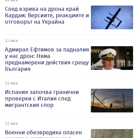
След взрива на дрона край
Кардам: Версиите, реакциите и
отговорът на Украйна
11 часа
Адмирал Ефтимов за падналия
у нас дрон: Няма
преднамерени действия срещу
България
11 часа
Испания започва гранични
проверки с Италия след
мигрантския спор
12 часа
Военни обезвредиха опасен