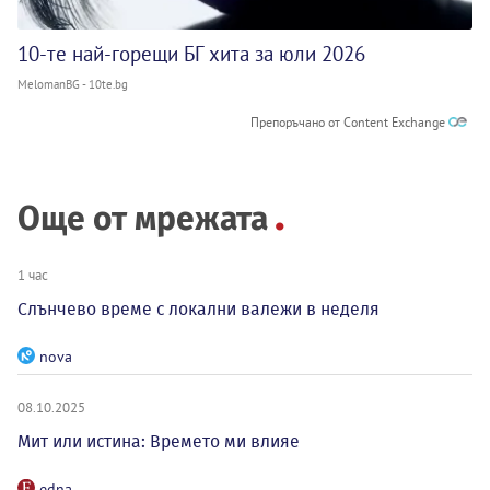
10-те най-горещи БГ хита за юли 2026
MelomanBG - 10te.bg
Препоръчано от Content Exchange
Още от мрежата
1 час
Слънчево време с локални валежи в неделя
nova
08.10.2025
Мит или истина: Времето ми влияе
edna