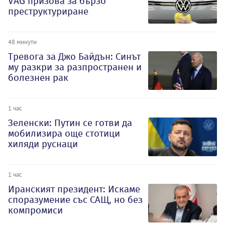
VAG призова за бързо
преструктуриране
48 минути
Тревога за Джо Байдън: Синът
му разкри за разпространен и
болезнен рак
1 час
Зеленски: Путин се готви да
мобилизира още стотици
хиляди руснаци
1 час
Иранският президент: Искаме
споразумение със САЩ, но без
компромиси