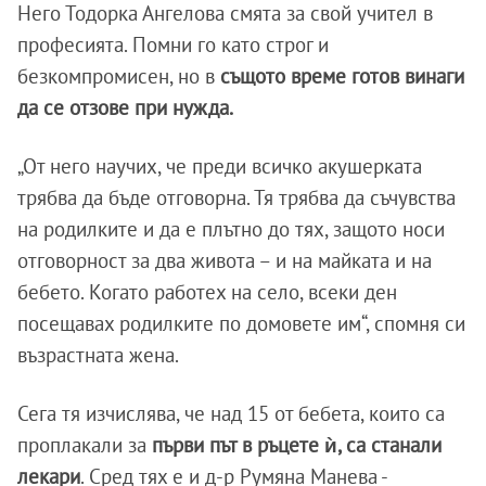
Него Тодорка Ангелова смята за свой учител в
професията. Помни го като строг и
безкомпромисен, но в
същото време готов винаги
да се отзове при нужда.
„От него научих, че преди всичко акушерката
трябва да бъде отговорна. Тя трябва да съчувства
на родилките и да е плътно до тях, защото носи
отговорност за два живота – и на майката и на
бебето. Когато работех на село, всеки ден
посещавах родилките по домовете им“, спомня си
възрастната жена.
Сега тя изчислява, че над 15 от бебета, които са
проплакали за
първи път в ръцете ѝ, са станали
лекари
. Сред тях е и д-р Румяна Манева -