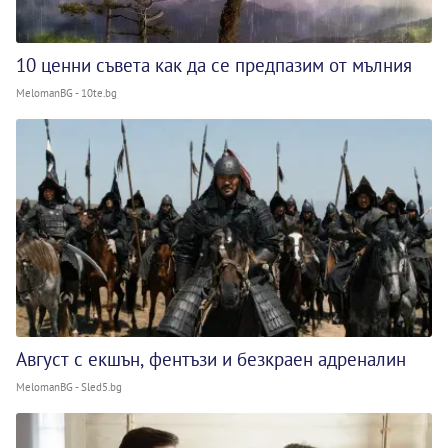
10 ценни съвета как да се предпазим от мълния
MelomanBG - 10te.bg
Август с екшън, фентъзи и безкраен адреналин
MelomanBG - Sled5.bg