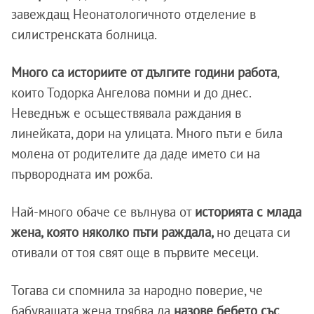
завеждащ Неонатологичното отделение в
силистренската болница.
Много са историите от дългите години работа
,
които Тодорка Ангелова помни и до днес.
Неведнъж е осъществявала раждания в
линейката, дори на улицата. Много пъти е била
молена от родителите да даде името си на
първородната им рожба.
Най-много обаче се вълнува от
историята с млада
жена, която няколко пъти раждала,
но децата си
отивали от тоя свят още в първите месеци.
Тогава си спомнила за народно поверие, че
бабуващата жена трябва да
назове бебето със