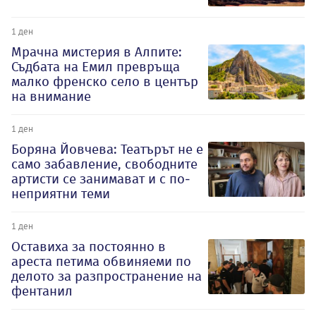
1 ден
Мрачна мистерия в Алпите:
Съдбата на Емил превръща
малко френско село в център
на внимание
1 ден
Боряна Йовчева: Театърът не е
само забавление, свободните
артисти се занимават и с по-
неприятни теми
1 ден
Оставиха за постоянно в
ареста петима обвиняеми по
делото за разпространение на
фентанил