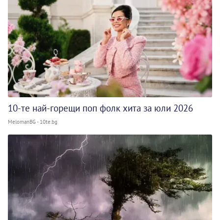
10-те най-горещи поп фолк хита за юли 2026
MelomanBG - 10te.bg