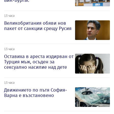
ВиК-Бургас
13 часа
Великобритания обяви нов
пакет от санкции срещу Русия
13 часа
Оставиха в ареста издирван от
Турция мъж, осъден за
сексуално насилие над дете
13 часа
Движението по пътя София-
Варна е възстановено