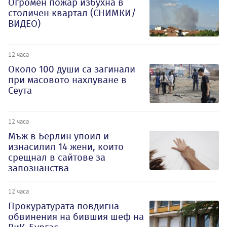
Огромен пожар избухна в
столичен квартал (СНИМКИ/
ВИДЕО)
12 часа
Около 100 души са загинали
при масовото нахлуване в
Сеута
12 часа
Мъж в Берлин упоил и
изнасилил 14 жени, които
срещнал в сайтове за
запознанства
12 часа
Прокуратурата повдигна
обвинения на бившия шеф на