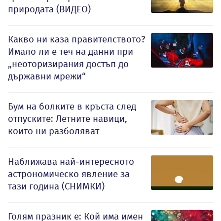
природата (ВИДЕО)
Какво ни каза правителството?
Имало ли е теч на данни при
„неоторизирания достъп до
държавни мрежи“
Бум на болките в кръста след
отпуските: Летните навици,
които ни разболяват
Наближава най-интересното
астрономическо явление за
тази година (СНИМКИ)
Голям празник е: Кой има имен