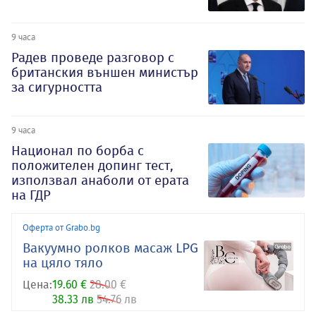
9 часа
Радев проведе разговор с
британския външен министър
за сигурността
9 часа
Национал по борба с
положителен допинг тест,
използвал анаболи от ерата
на ГДР
Оферта от Grabo.bg
Вакуумно ролков масаж LPG
на цяло тяло
Цена:
19.60 €
28.00 €
38.33 лв
54.76 лв