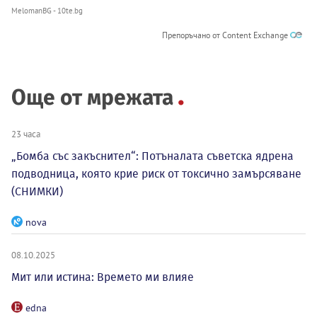
MelomanBG - 10te.bg
Препоръчано от Content Exchange
Още от мрежата
23 часа
„Бомба със закъснител“: Потъналата съветска ядрена
подводница, която крие риск от токсично замърсяване
(СНИМКИ)
nova
08.10.2025
Мит или истина: Времето ми влияе
edna