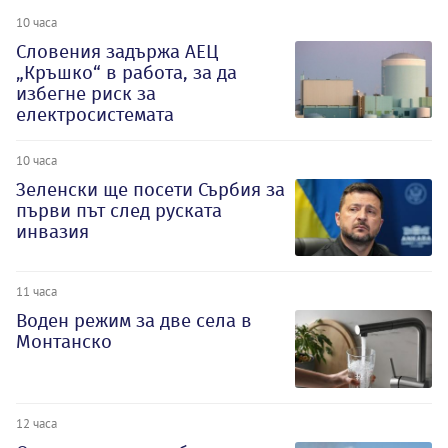
10 часа
Словения задържа АЕЦ
„Кръшко“ в работа, за да
избегне риск за
електросистемата
10 часа
Зеленски ще посети Сърбия за
първи път след руската
инвазия
11 часа
Воден режим за две села в
Монтанско
12 часа