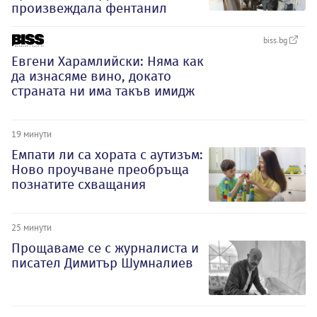
произвеждала фентанил
biss.bg
Евгени Харамлийски: Няма как
да изнасяме вино, докато
страната ни има такъв имидж
19 минути
Емпати ли са хората с аутизъм:
Ново проучване преобръща
познатите схващания
25 минути
Прощаваме се с журналиста и
писател Димитър Шумналиев