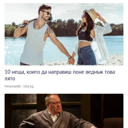
10 неща, които да направиш поне веднъж това
лято
MelomanBG - 10te.bg