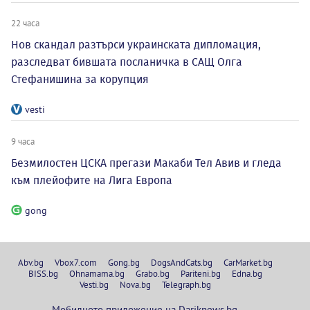
22 часа
Нов скандал разтърси украинската дипломация,
разследват бившата посланичка в САЩ Олга
Стефанишина за корупция
vesti
9 часа
Безмилостен ЦСКА прегази Макаби Тел Авив и гледа
към плейофите на Лига Европа
gong
Abv.bg
Vbox7.com
Gong.bg
DogsAndCats.bg
CarMarket.bg
BISS.bg
Ohnamama.bg
Grabo.bg
Pariteni.bg
Edna.bg
Vesti.bg
Nova.bg
Telegraph.bg
Мобилното приложение на Dariknews.bg