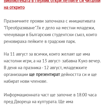
Библиотеката в Перник откри летните си читални
на открито
Празничните прояви започнаха с инициативата
"Преобразяване".Тя е дело на местни младежи,
членуващи в Българския студентски съюз, които
реновираха пейките в градския парк.
На 11 август за всички, които желаят ще има
настолни игри, а на 13 август- забавна Куиз вечер.
В деня на празника - 12 август, младежките
организации
ще презентират
дейността си и ще
набират нови членове.
Информационната част ще започне в 18:00 часа
пред Двореца на културата. Ще има