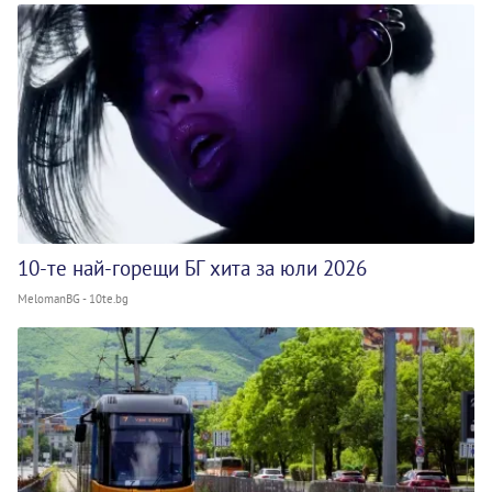
10-те най-горещи БГ хита за юли 2026
MelomanBG - 10te.bg