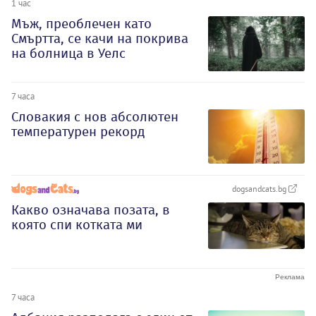
1 час
Мъж, преоблечен като
Смъртта, се качи на покрива
на болница в Уелс
7 часа
Словакия с нов абсолютен
температурен рекорд
dogsandcats.bg
Какво означава позата, в
която спи котката ми
7 часа