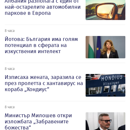
Албания разполага с един от
най-остарелите автомобилни
паркове в Европа
8 часа
Йотова: България има голям
потенциал в сферата на
изкуствения интелект
8 часа
Изписаха жената, заразила се
през пролетта с хантавирус на
кораба „Хондиус“
8 часа
Министър Милошев откри
изложбата „Забравените
божества“