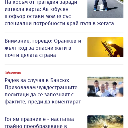
На косъм от трагедия заради
изтекла карта: Автобусен
шофьор остави момче със
специални потребности край пътя в жегата
Внимание, горещо: Оранжев и
жълт код за опасни жеги в
почти цялата страна
Обновена
Радев за случая в Банско:
Призовавам чуждестранните
политици да се запознаят с
фактите, преди да коментират
Голям празник е - настъпва
трайно преобразяване в