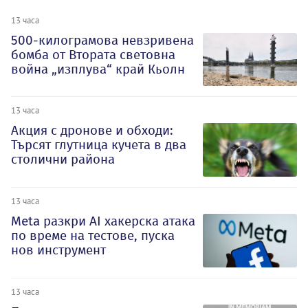
13 часа
500-килограмова невзривена
бомба от Втората световна
война „изплува“ край Кьолн
13 часа
Акция с дронове и обходи:
Търсят глутница кучета в два
столични района
13 часа
Meta разкри AI хакерска атака
по време на тестове, пуска
нов инструмент
13 часа