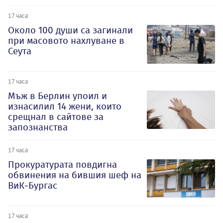
17 часа
Около 100 души са загинали
при масовото нахлуване в
Сеута
17 часа
Мъж в Берлин упоил и
изнасилил 14 жени, които
срещнал в сайтове за
запознанства
17 часа
Прокуратурата повдигна
обвинения на бившия шеф на
ВиК-Бургас
17 часа