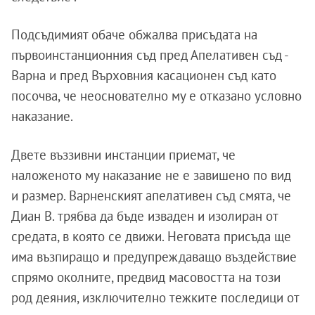
Подсъдимият обаче обжалва присъдата на
първоинстанционния съд пред Апелативен съд -
Варна и пред Върховния касационен съд като
посочва, че неоснователно му е отказано условно
наказание.
Двете въззивни инстанции приемат, че
наложеното му наказание не е завишено по вид
и размер. Варненският апелативен съд смята, че
Диан В. трябва да бъде изваден и изолиран от
средата, в която се движи. Неговата присъда ще
има възпиращо и предупреждаващо въздействие
спрямо околните, предвид масовостта на този
род деяния, изключително тежките последици от