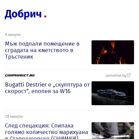
Добрич
9 минути
Мъж подпали помещение в
сградата на кметството в
Тръстеник
carmarket.bg
Bugatti Destrier е „скулптура от
скорост“, епопея за W16
28 минути
След спецакция: Спипаха
голямо количество марихуана
в Старозагорско (СНИМКИ)