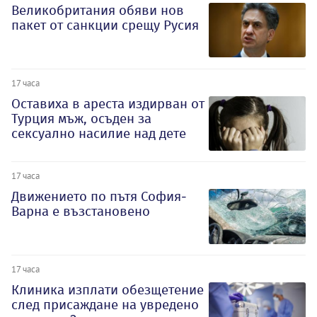
Великобритания обяви нов
пакет от санкции срещу Русия
17 часа
Оставиха в ареста издирван от
Турция мъж, осъден за
сексуално насилие над дете
17 часа
Движението по пътя София-
Варна е възстановено
17 часа
Клиника изплати обезщетение
след присаждане на увредено