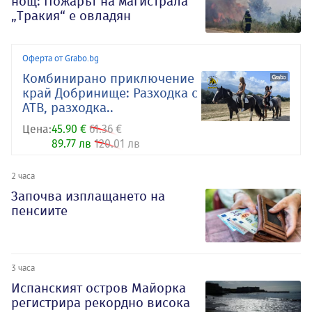
нощ: Пожарът на магистрала
„Тракия“ е овладян
Оферта от Grabo.bg
Комбинирано приключение
край Добринище: Разходка с
АТВ, разходка..
Цена:
45.90 €
61.36 €
89.77 лв
120.01 лв
2 часа
Започва изплащането на
пенсиите
3 часа
Испанският остров Майорка
регистрира рекордно висока