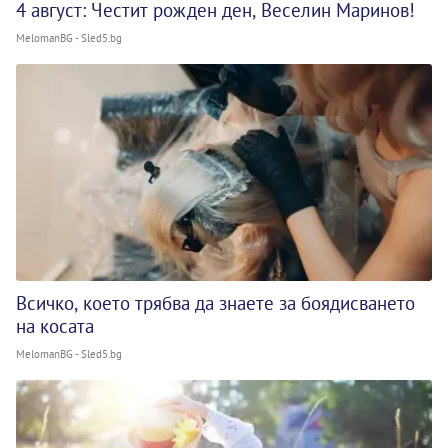
4 август: Честит рожден ден, Веселин Маринов!
MelomanBG - Sled5.bg
Всичко, което трябва да знаете за боядисването
на косата
MelomanBG - Sled5.bg