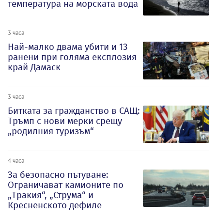
температура на морската вода
3 часа
Най-малко двама убити и 13
ранени при голяма експлозия
край Дамаск
3 часа
Битката за гражданство в САЩ:
Тръмп с нови мерки срещу
„родилния туризъм“
4 часа
За безопасно пътуване:
Ограничават камионите по
„Тракия“, „Струма“ и
Кресненското дефиле