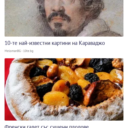
10-те най-известни картини на Караваджо
MelomanBG - 10te.bg
Френски галет със сушени плодове