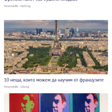
MelomanBG - Sled5.bg
10 неща, които можем да научим от французите
MelomanBG - 10te.bg