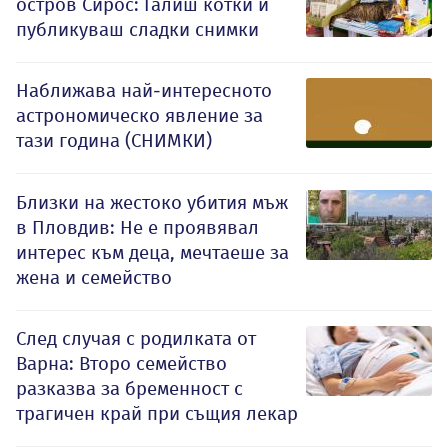
остров Сирос: Галиш котки и
публикуваш сладки снимки
Наближава най-интересното
астрономическо явление за
тази година (СНИМКИ)
Близки на жестоко убития мъж
в Пловдив: Не е проявявал
интерес към деца, мечтаеше за
жена и семейство
След случая с родилката от
Варна: Второ семейство
разказва за бременност с
трагичен край при същия лекар