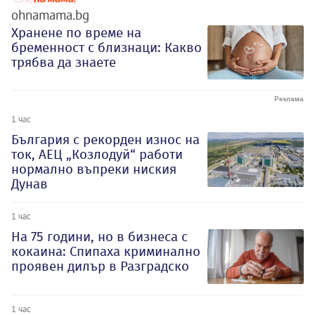
ohnamama.bg
Хранене по време на
бременност с близнаци: Какво
трябва да знаете
1 час
България с рекорден износ на
ток, АЕЦ „Козлодуй“ работи
нормално въпреки ниския
Дунав
1 час
На 75 години, но в бизнеса с
кокаина: Спипаха криминално
проявен дилър в Разградско
1 час