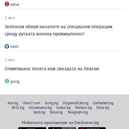
edna
3 часа
Зеленски обяви началото на специални операции
срещу руската военна промишленост
vesti
3 часа
Олимпиакос посяга към звездата на Левски
gong
Abv.bg
Vbox7.com
Gong.bg
DogsAndCats.bg
CarMarket.bg
BISS.bg
Ohnamama.bg
Grabo.bg
Pariteni.bg
Edna.bg
Vesti.bg
Nova.bg
Telegraph.bg
Мобилното приложение на Dariknews.bg