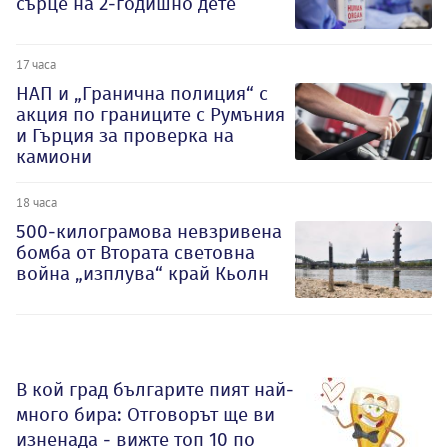
сърце на 2-годишно дете
17 часа
НАП и „Гранична полиция“ с
акция по границите с Румъния
и Гърция за проверка на
камиони
18 часа
500-килограмова невзривена
бомба от Втората световна
война „изплува“ край Кьолн
В кой град българите пият най-
много бира: Отговорът ще ви
изненада - вижте топ 10 по