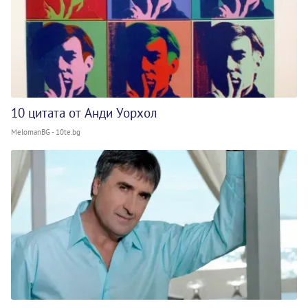
10 цитата от Анди Уорхол
MelomanBG - 10te.bg