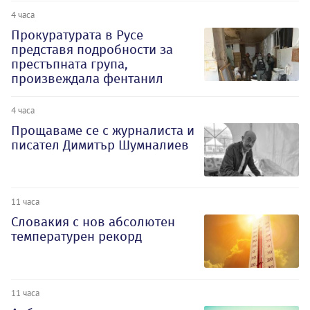
4 часа
Прокуратурата в Русе
представя подробности за
престъпната група,
произвеждала фентанил
4 часа
Прощаваме се с журналиста и
писател Димитър Шумналиев
11 часа
Словакия с нов абсолютен
температурен рекорд
11 часа