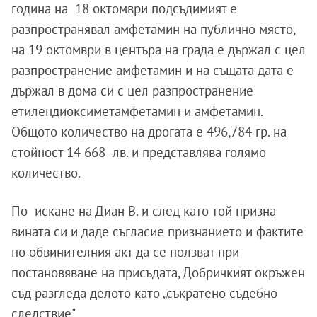
година на 18 октомври подсъдимият е
разпространявал амфетамин на публично място,
на 19 октомври в центъра на града е държал с цел
разпространение амфетамин и на същата дата е
държал в дома си с цел разпространение
етилендиоксиметамфетамин и амфетамин.
Общото количество на дрогата е 496,784 гр. на
стойност 14 668 лв. и представлява голямо
количество.
По искане на Диан В. и след като той призна
вината си и даде съгласие признанието и фактите
по обвинителния акт да се ползват при
постановяване на присъдата, Добричкият окръжен
съд разгледа делото като „съкратено съдебно
следствие".