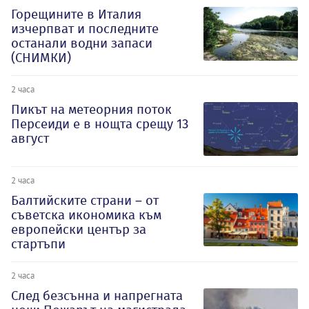
Горещините в Италия
изчерпват и последните
останали водни запаси
(СНИМКИ)
2 часа
Пикът на метеорния поток
Персеиди е в нощта срещу 13
август
2 часа
Балтийските страни – от
съветска икономика към
европейски център за
стартъпи
2 часа
След безсънна и напрегната