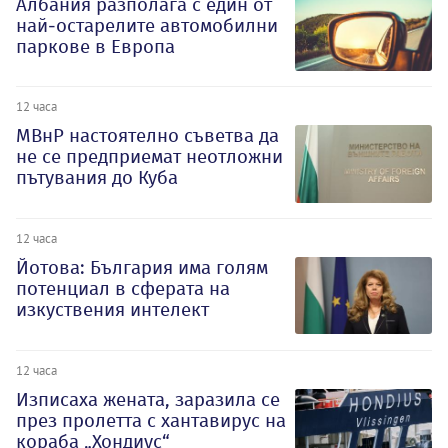
Албания разполага с един от
най-остарелите автомобилни
паркове в Европа
12 часа
МВнР настоятелно съветва да
не се предприемат неотложни
пътувания до Куба
12 часа
Йотова: България има голям
потенциал в сферата на
изкуствения интелект
12 часа
Изписаха жената, заразила се
през пролетта с хантавирус на
кораба „Хондиус“