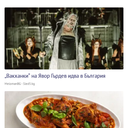
„Вакханки“ на Явор Гърдев идва в България
MelomanBG - Sled5.bg