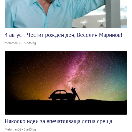
4 август: Честит рожден ден, Веселин Маринов!
MelomanBG - Sled5.bg
Няколко идеи за впечатляваща лятна среща
MelomanBG - Sled5.bg