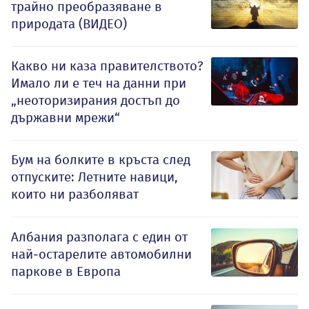
трайно преобразяване в
природата (ВИДЕО)
Какво ни каза правителството?
Имало ли е теч на данни при
„неоторизирания достъп до
държавни мрежи“
Бум на болките в кръста след
отпуските: Летните навици,
които ни разболяват
Албания разполага с един от
най-остарелите автомобилни
паркове в Европа