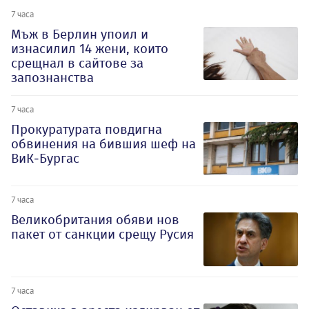
7 часа
Мъж в Берлин упоил и
изнасилил 14 жени, които
срещнал в сайтове за
запознанства
7 часа
Прокуратурата повдигна
обвинения на бившия шеф на
ВиК-Бургас
7 часа
Великобритания обяви нов
пакет от санкции срещу Русия
7 часа