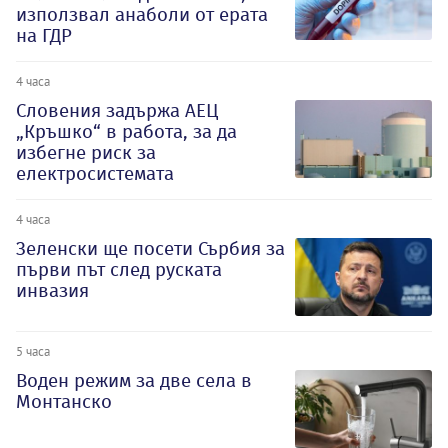
използвал анаболи от ерата
на ГДР
4 часа
Словения задържа АЕЦ
„Кръшко“ в работа, за да
избегне риск за
електросистемата
4 часа
Зеленски ще посети Сърбия за
първи път след руската
инвазия
5 часа
Воден режим за две села в
Монтанско