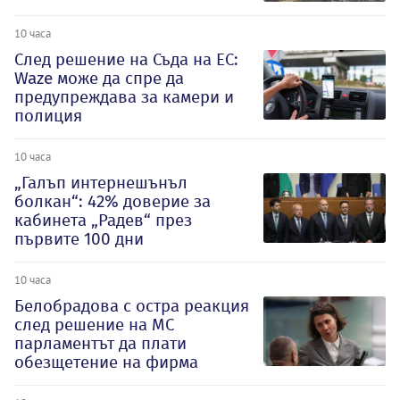
10 часа
След решение на Съда на ЕС:
Waze може да спре да
предупреждава за камери и
полиция
10 часа
„Галъп интернешънъл
болкан“: 42% доверие за
кабинета „Радев“ през
първите 100 дни
10 часа
Белобрадова с остра реакция
след решение на МС
парламентът да плати
обезщетение на фирма