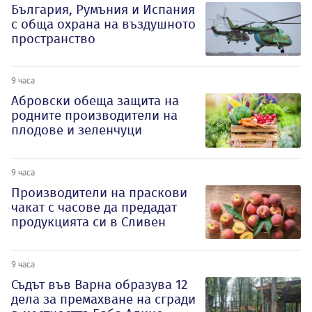
България, Румъния и Испания
с обща охрана на въздушното
пространство
9 часа
Абровски обеща защита на
родните производители на
плодове и зеленчуци
9 часа
Производители на праскови
чакат с часове да предадат
продукцията си в Сливен
9 часа
Съдът във Варна образува 12
дела за премахване на сгради