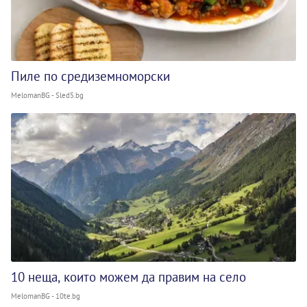
Пиле по средиземноморски
MelomanBG - Sled5.bg
10 неща, които можем да правим на село
MelomanBG - 10te.bg