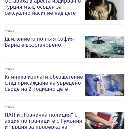
Оставиха в ареста издирван от
Турция мъж, осъден за
сексуално насилие над дете
7 часа
Движението по пътя София-
Варна е възстановено
7 часа
Клиника изплати обезщетение
след присаждане на увредено
сърце на 2-годишно дете
7 часа
НАП и „Гранична полиция“ с
акция по границите с Румъния
и Гърция за проверка на