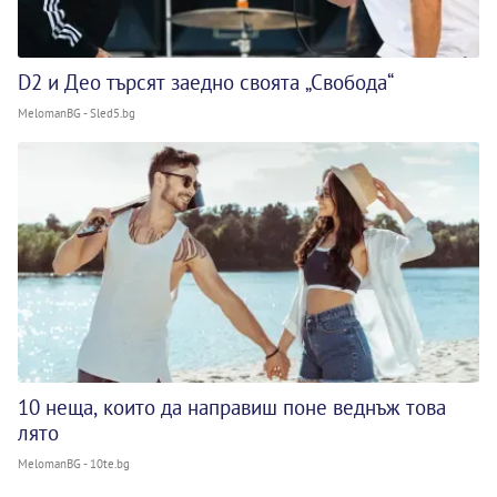
D2 и Део търсят заедно своята „Свобода“
MelomanBG - Sled5.bg
10 неща, които да направиш поне веднъж това
лято
MelomanBG - 10te.bg