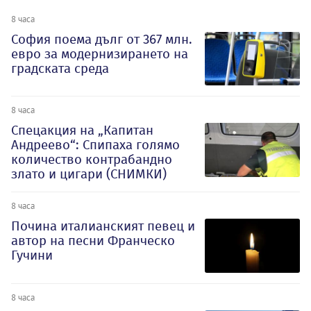
8 часа
София поема дълг от 367 млн.
евро за модернизирането на
градската среда
8 часа
Спецакция на „Капитан
Андреево“: Спипаха голямо
количество контрабандно
злато и цигари (СНИМКИ)
8 часа
Почина италианският певец и
автор на песни Франческо
Гучини
8 часа