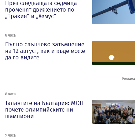
През следващата седмица
променят движението по
„Тракия“ и „Хемус“
8 часа
Пълно слънчево затъмнение
на 12 август, как и къде може
да го видите
8 часа
Талантите на България: МОН
почете олимпийските ни
шампиони
9 часа