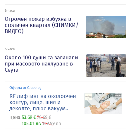
6 часа
Огромен пожар избухна в
столичен квартал (СНИМКИ/
ВИДЕО)
6 часа
Около 100 души са загинали
при масовото нахлуване в
Сеута
Оферта от Grabo.bg
RF лифтинг на околоочен
контур, лице, шия и
деколте, плюс вакуум..
Цена:
53.69 €
76.69 €
105.01 лв
149.99 лв