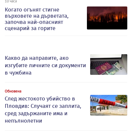
10 часа
Когато огънят стигне
върховете на дърветата,
започва най-опасният
сценарий за горите
Какво да направите, ако
изгубите личните си документи
в чужбина
Обновена
След жестокото убийство в
Пловдив: Случаят се заплита,
сред задържаните има и
непълнолетни