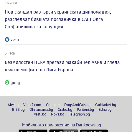
16 часа
Нов скандал разтърси украинската дипломация,
разследват бившата посланичка в САЩ Олга
Стефанишина за корупция
vesti
3 часа
Безмилостен ЦСКА прегази Макаби Тел Авив и гледа
към плейофите на Лига Европа
gong
Abv.bg
Vbox7.com
Gong.bg
DogsAndCats.bg
CarMarket.bg
BISS.bg
Ohnamama.bg
Grabo.bg
Pariteni.bg
Edna.bg
Vesti.bg
Nova.bg
Telegraph.bg
Мобилното приложение на Dariknews.bg