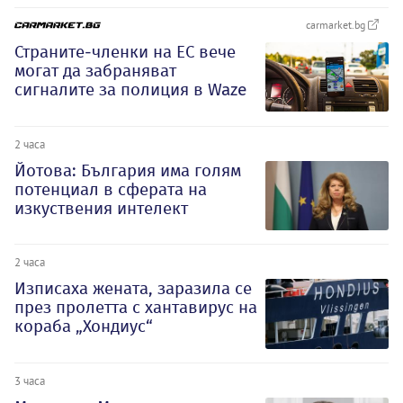
carmarket.bg
Страните-членки на ЕС вече
могат да забраняват
сигналите за полиция в Waze
2 часа
Йотова: България има голям
потенциал в сферата на
изкуствения интелект
2 часа
Изписаха жената, заразила се
през пролетта с хантавирус на
кораба „Хондиус“
3 часа