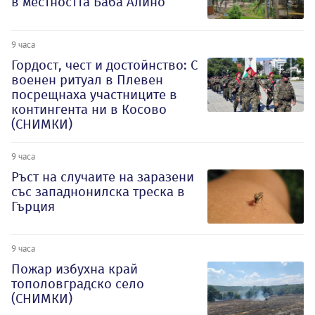
в местността Баба Алино
9 часа
Гордост, чест и достойнство: С
военен ритуал в Плевен
посрещнаха участниците в
контингента ни в Косово
(СНИМКИ)
9 часа
Ръст на случаите на заразени
със западнонилска треска в
Гърция
9 часа
Пожар избухна край
тополовградско село
(СНИМКИ)