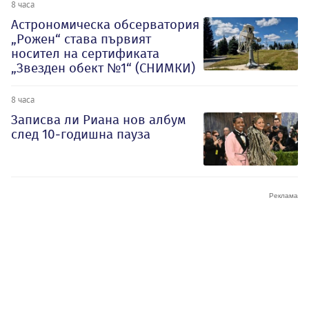
8 часа
Астрономическа обсерватория
„Рожен“ става първият
носител на сертификата
„Звезден обект №1“ (СНИМКИ)
8 часа
Записва ли Риана нов албум
след 10-годишна пауза