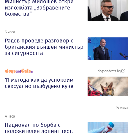
Министър Милошев откри
изложбата „Забравените
божества“
3 часа
Радев проведе разговор с
британския външен министър
за сигурността
dogsandcats.bg
11 метода как да успокоим
сексуално възбудено куче
4 часа
Национал по борба с
положителен допинг тест,