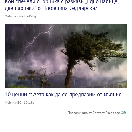
Кой спечели сборника с разкази „Едно налице,
две наопаки“ от Веселина Седларска?
MelomanBG - Sled5.bg
10 ценни съвета как да се предпазим от мълния
MelomanBG - 10te.bg
Препоръчано от Content Exchange