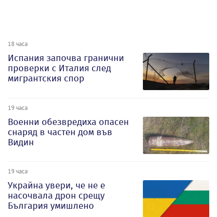
18 часа
Испания започва гранични
проверки с Италия след
мигрантския спор
19 часа
Военни обезвредиха опасен
снаряд в частен дом във
Видин
19 часа
Украйна увери, че не е
насочвала дрон срещу
България умишлено