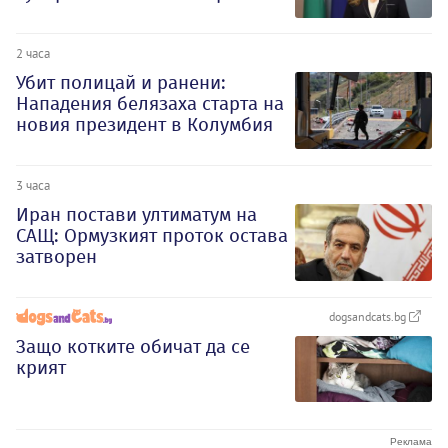
2 часа
Убит полицай и ранени:
Нападения белязаха старта на
новия президент в Колумбия
3 часа
Иран постави ултиматум на
САЩ: Ормузкият проток остава
затворен
dogsandcats.bg
Защо котките обичат да се
крият