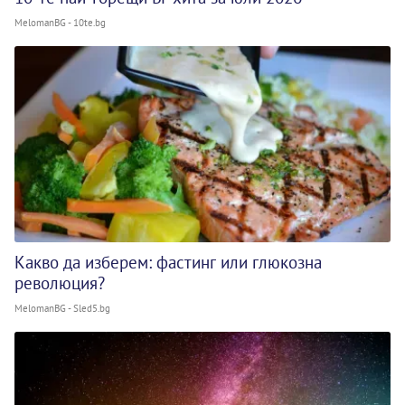
MelomanBG - 10te.bg
Какво да изберем: фастинг или глюкозна
революция?
MelomanBG - Sled5.bg