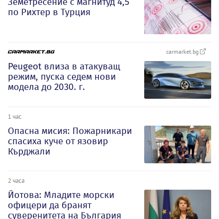
Земетресение с магнитуд 4,5
по Рихтер в Турция
carmarket.bg
Peugeot влиза в атакуващ
режим, пуска седем нови
модела до 2030. г.
1 час
Опасна мисия: Пожарникари
спасиха куче от язовир
Кърджали
2 часа
Йотова: Младите морски
офицери да бранят
суверенитета на България