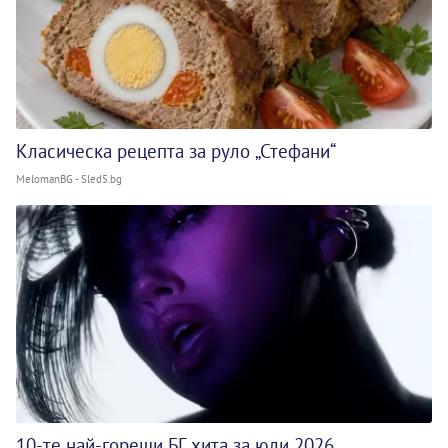
Класическа рецепта за руло „Стефани“
MelomanBG - Sled5.bg
10-те най-горещи БГ хита за юли 2026