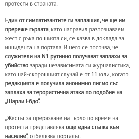
протести в страната.
Един от симпатизантите ги заплашил, че ще им
пререже гърлата
, като направил разпознаваем
жест с ръка по шията си, се казва в доклада за
инцидента на портала. В него се посочва, че
служители на N1 рутинно получават заплахи за
убийство
заради независимата си журналистика,
като най-скорошният случай е от 11 юли, когато
редакцията е получила анонимно писмо със
заплаха за терористична атака по подобие на
„Шарли Ебдо“.
„Жестът за прерязване на гърло по време на
протеста представлява
още една стъпка към
насилие
“, отбелязва порталът.