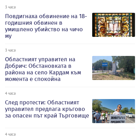
3 часа
Повдигнаха обвинение на 18-
годишния обвинен в
умишлено убийство на чичо
му
3 часа
Oбластният управител на
Добрич: Обстановката в
района на село Кардам към
момента е спокойна
4 часа
След протести: Областният
управител предлага кръгово
за опасен път край Търговище
4 часа