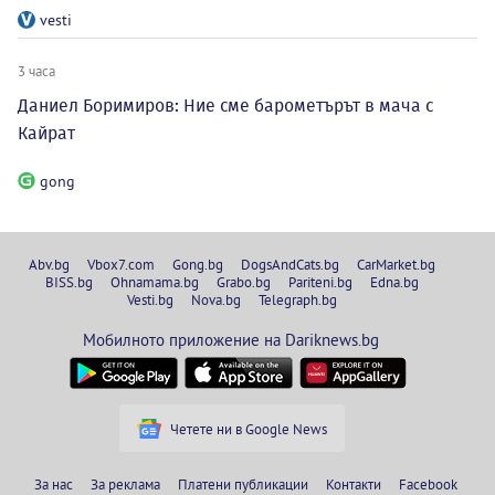
vesti
3 часа
Даниел Боримиров: Ние сме барометърът в мача с
Кайрат
gong
Abv.bg
Vbox7.com
Gong.bg
DogsAndCats.bg
CarMarket.bg
BISS.bg
Ohnamama.bg
Grabo.bg
Pariteni.bg
Edna.bg
Vesti.bg
Nova.bg
Telegraph.bg
Мобилното приложение на Dariknews.bg
Четете ни в Google News
За нас
За реклама
Платени публикации
Контакти
Facebook