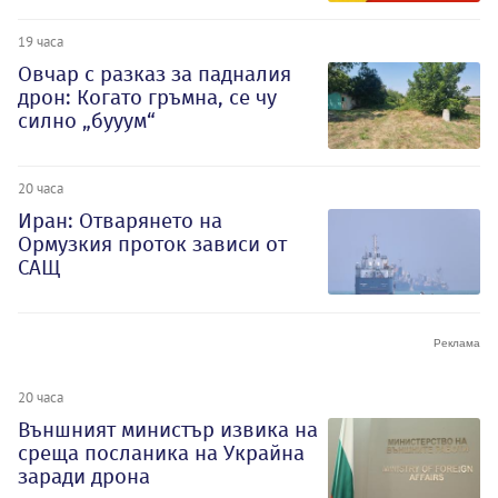
19 часа
Овчар с разказ за падналия
дрон: Когато гръмна, се чу
силно „бууум“
20 часа
Иран: Отварянето на
Ормузкия проток зависи от
САЩ
20 часа
Външният министър извика на
среща посланика на Украйна
заради дрона