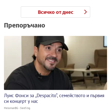
Всичко от днес
Препоръчано
Луис Фонси за „Despacito“, семейството и първия
си концерт у нас
MelomanBG - Sled5.bg