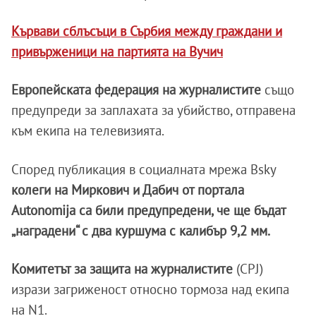
Кървави сблъсъци в Сърбия между граждани и
привърженици на партията на Вучич
Европейската федерация на журналистите
също
предупреди за заплахата за убийство, отправена
към екипа на телевизията.
Според публикация в социалната мрежа Bsky
колеги на Миркович и Дабич от портала
Autonomija са били предупредени, че ще бъдат
„наградени“ с два куршума с калибър 9,2 мм.
Комитетът за защита на журналистите
(CPJ)
изрази загриженост относно тормоза над екипа
на N1.