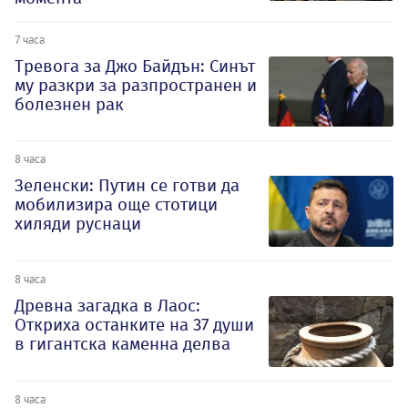
7 часа
Тревога за Джо Байдън: Синът
му разкри за разпространен и
болезнен рак
8 часа
Зеленски: Путин се готви да
мобилизира още стотици
хиляди руснаци
8 часа
Древна загадка в Лаос:
Откриха останките на 37 души
в гигантска каменна делва
8 часа