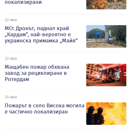
локализирани
22 часа
МО: Дронът, паднал край
„Кардам“, най-вероятно е
украинска примамка „Майя“
22 часа
Мащабен пожар обхвана
завод за рециклиране в
Ротердам
23 часа
Пожарът в село Висока могила
е частично локализиран