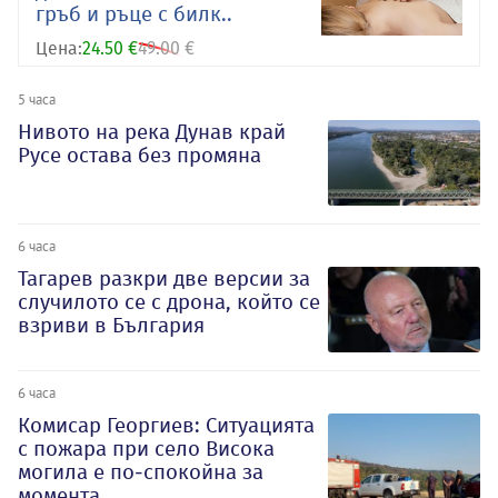
гръб и ръце с билк..
Цена:
24.50 €
49.00 €
5 часа
Нивото на река Дунав край
Русе остава без промяна
6 часа
Тагарев разкри две версии за
случилото се с дрона, който се
взриви в България
6 часа
Комисар Георгиев: Ситуацията
с пожара при село Висока
могила е по-спокойна за
момента