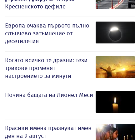
Кресненското дефиле
Европа очаква първото пълно
слънчево затъмнение от
десетилетия
Когато всичко те дразни: тези
трикове променят
настроението за минути
Почина бащата на Лионел Меси
Красиви имена празнуват имен
ден на 9 август