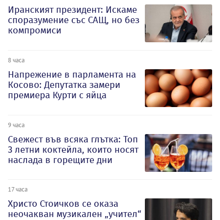
Иранският президент: Искаме
споразумение със САЩ, но без
компромиси
8 часа
Напрежение в парламента на
Косово: Депутатка замери
премиера Курти с яйца
9 часа
Свежест във всяка глътка: Топ
3 летни коктейла, които носят
наслада в горещите дни
17 часа
Христо Стоичков се оказа
неочакван музикален „учител“