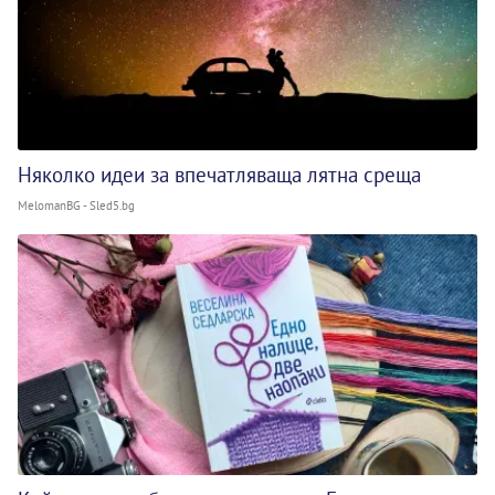
Няколко идеи за впечатляваща лятна среща
MelomanBG - Sled5.bg