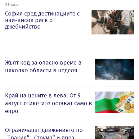
23 часа
София сред дестинациите с
най-висок риск от
джебчийство
Жълт код за опасно време в
няколко области в неделя
Край на цените в лева: От 9
август етикетите остават само в
евро
Ограничават движението по
„Тракия“, „Струма“ и през