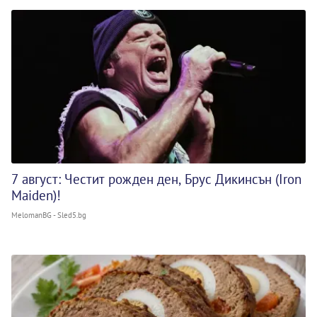
7 август: Честит рожден ден, Брус Дикинсън (Iron
Maiden)!
MelomanBG - Sled5.bg