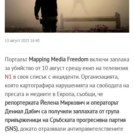
13 август 2025 16:40
Порталът
Mapping Media Freedom
включи заплаха
за убийство от 10 август срещу екип на телевизия
N1
в своя списък с инциденти. Организацията,
която картографира нарушенията на свободата на
пресата и медиите в Европа, съобщи, че
репортерката Йелена Миркович и операторът
Дениал Дабич са получили заплахата от група
привърженици на Сръбската прогресивна партия
(SNS)
, докато отразявали антиправителствените