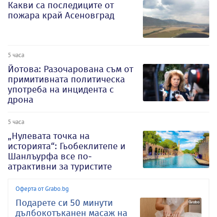
Какви са последиците от
пожара край Асеновград
5 часа
Йотова: Разочарована съм от
примитивната политическа
употреба на инцидента с
дрона
5 часа
„Нулевата точка на
историята“: Гьобеклитепе и
Шанлъурфа все по-
атрактивни за туристите
Оферта от Grabo.bg
Подарете си 50 минути
дълбокотъканен масаж на