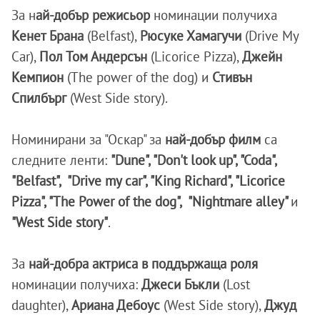
За н
ай-добър режисьор
номинации получиха
Кенет Брана
(Belfast),
Рюсуке Хамагучи
(Drive My
Car),
Пол Том Андерсън
(Licorice Pizza),
Джейн
Кемпион
(The power of the dog) и
Стивън
Спилбърг
(West Side story).
Номинирани за "Оскар" за
най-добър филм
са
следните ленти:
"Dune", "Don't look up", "Coda",
"Belfast", "Drive my car", "King Richard", "Licorice
Pizza", "The Power of the dog", "Nightmare alley"
и
"West Side story"
.
За
най-добра актриса в поддържаща роля
номинации получиха:
Джеси Бъкли
(Lost
daughter),
Ариана Дебоус
(West Side story),
Джуд