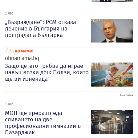
1 час
„Възраждане“: РСМ отказа
лечение в България на
пострадала българка
ohnamama.bg
Защо детето трябва да играе
навън всеки ден: Ползи, които
ще ви изненадат
1 час
МОН ще преразгледа
сливането на две
професионални гимназии в
Пазарджик