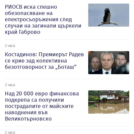
РИОСВ иска спешно
обезопасяване на
електросъоръжения след
случаи на загинали щъркели
край Габрово
2 часа
Костадинов: Премиерът Радев
се крие зад колективна
безотговорност за „Боташ“
2 часа
Над 20 000 евро финансова
подкрепа са получили
пострадалите от майските
наводнения във
Великотърновско
2 часа