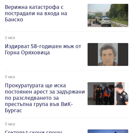
Верижна катастрофа с
пострадали на входа на
Банско
2 часа
Издирват 58-годишен мъж от
Горна Оряховица
3 часа
Прокуратурата ще иска
постоянен арест за задържани
по разследването за
престъпна група във ВиК-
Бургас
3 часа
Секторът скочи срещу