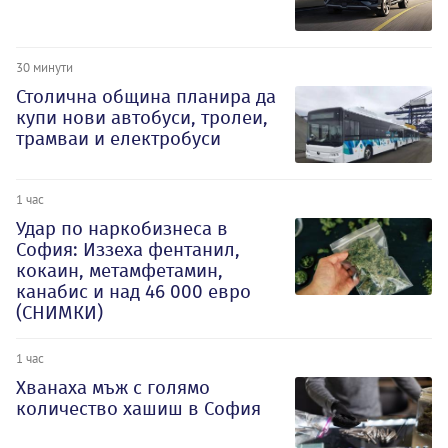
30 минути
Столична община планира да
купи нови автобуси, тролеи,
трамваи и електробуси
1 час
Удар по наркобизнеса в
София: Иззеха фентанил,
кокаин, метамфетамин,
канабис и над 46 000 евро
(СНИМКИ)
1 час
Хванаха мъж с голямо
количество хашиш в София