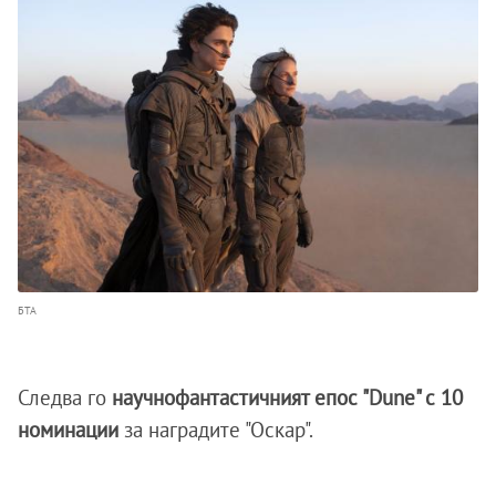
БТА
Следва го
научнофантастичният епос "Dune" с 10
номинации
за наградите "Оскар".