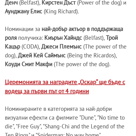
Денч
(Belfast),
Кирстен Дъст
(Power of the dog) и
Аунджану Елис
(King Richard).
Номинации за
най-добър актьор в поддържаща
роля
получиха:
Киърън Хайндс
(Belfast),
Трой
Кацър
(CODA),
Джеси Племънс
(The power of the
dog),
Джей Кей Саймънс
(Being the Ricardos),
Коуди Смит Макфи
(The power of the dog).
Церемонията за наградите „Оскар“ ще бъде с
водещ за първи път от 4 години
Номинираните в категорията за най-добри
визуални ефекти са филмите "Dune", "No time to
die", "Free Guy", "Shang-Chi and the Legend of the
Ten Rings" и "Spiderman: No way home".