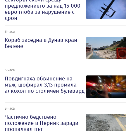
предложението за над 15 000
евро глоба за нарушение с
дрон
3 часа
Кораб заседна в Дунав край
Белене
3 часа
Повдигнаха обвинение на
мъж, шофирал 3,13 промила
алкохол по столичен булевард
3 часа
Частично бедствено
положение в Перник заради
пропаднал път