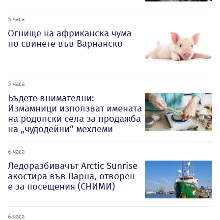
5 часа
Огнище на африканска чума
по свинете във Варнанско
5 часа
Бъдете внимателни:
Измамници използват имената
на родопски села за продажба
на „чудодейни“ мехлеми
6 часа
Ледоразбивачът Arctic Sunrise
акостира във Варна, отворен
е за посещения (СНИМИ)
6 часа