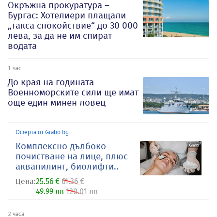
Окръжна прокуратура –
Бургас: Хотелиери плащали
„такса спокойствие“ до 30 000
лева, за да не им спират
водата
1 час
До края на годината
Военноморските сили ще имат
още един минен ловец
Оферта от Grabo.bg
Комплексно дълбоко
почистване на лице, плюс
аквапилинг, биолифти..
Цена:
25.56 €
61.36 €
49.99 лв
120.01 лв
2 часа