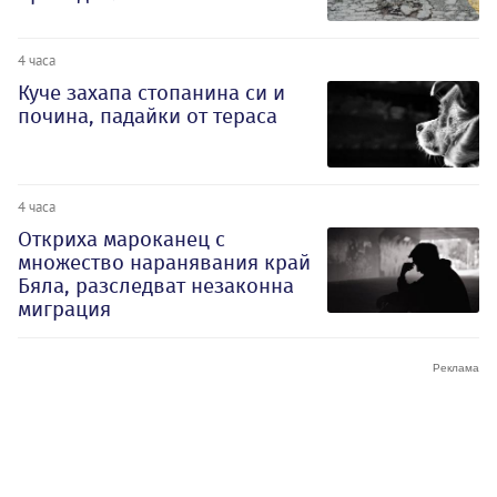
4 часа
Куче захапа стопанина си и
почина, падайки от тераса
4 часа
Откриха мароканец с
множество наранявания край
Бяла, разследват незаконна
миграция