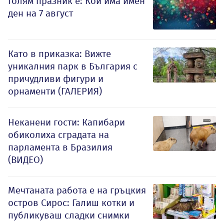
Голям празник е: Кой има имен
ден на 7 август
Като в приказка: Вижте
уникалния парк в България с
причудливи фигури и
орнаменти (ГАЛЕРИЯ)
Неканени гости: Капибари
обиколиха сградата на
парламента в Бразилия
(ВИДЕО)
Мечтаната работа е на гръцкия
остров Сирос: Галиш котки и
публикуваш сладки снимки