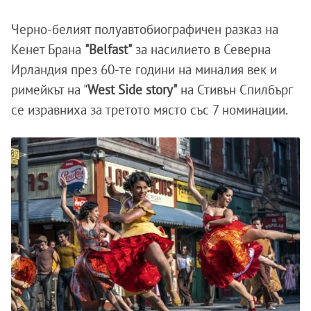
Черно-белият полуавтобиографичен разказ на
Кенет Брана
"Belfast"
за насилието в Северна
Ирландия през 60-те години на миналия век и
римейкът на "
West Side story"
на Стивън Спилбърг
се изравниха за третото място със 7 номинации.