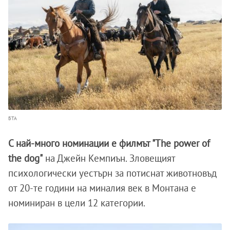
БТА
С най-много номинации е филмът "The power of
the dog"
на Джейн Кемпиън. Зловещият
психологически уестърн за потиснат животновъд
от 20-те години на миналия век в Монтана е
номиниран в цели 12 категории.