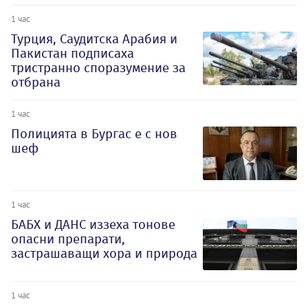
1 час
Турция, Саудитска Арабия и
Пакистан подписаха
тристранно споразумение за
отбрана
1 час
Полицията в Бургас е с нов
шеф
1 час
БАБХ и ДАНС иззеха тонове
опасни препарати,
застрашаващи хора и природа
1 час