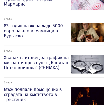
Мармарис
6 часа
83-годишна жена даде 5000
евро на ало измамници в
Бургаско
6 часа
Хванаха литовец за трафик на
мигранти през пункт „Капитан
Петко войвода“ (СНИМКА)
7 часа
Мъж подпали помещение в
сградата на кметството в
Тръстеник