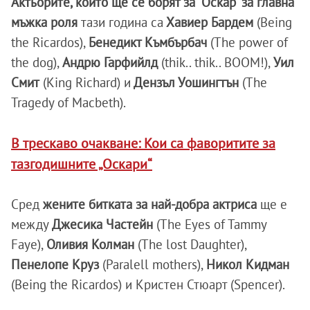
Актьорите, които ще се борят за "Оскар" за главна
мъжка роля
тази година са
Хавиер Бардем
(Being
the Ricardos),
Бенедикт Къмбърбач
(The power of
the dog),
Андрю Гарфийлд
(thik.. thik.. BOOM!),
Уил
Смит
(King Richard) и
Дензъл Уошингтън
(The
Tragedy of Macbeth).
В трескаво очакване: Кои са фаворитите за
тазгодишните „Оскари“
Сред
жените битката за най-добра актриса
ще е
между
Джесика Частейн
(The Eyes of Tammy
Faye),
Оливия Колман
(The lost Daughter),
Пенелопе Круз
(Paralell mothers),
Никол Кидман
(Being the Ricardos) и Кристен Стюарт (Spencer).