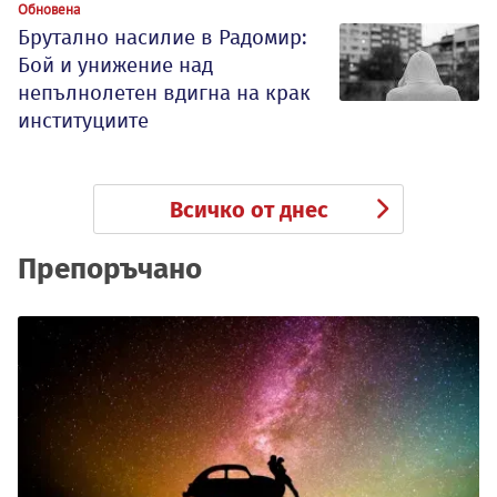
Обновена
Брутално насилие в Радомир:
Бой и унижение над
непълнолетен вдигна на крак
институциите
Всичко от днес
Препоръчано