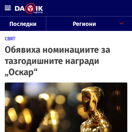
Последни
Региони
СВЯТ
Обявиха номинациите за
тазгодишните награди
„Оскар“