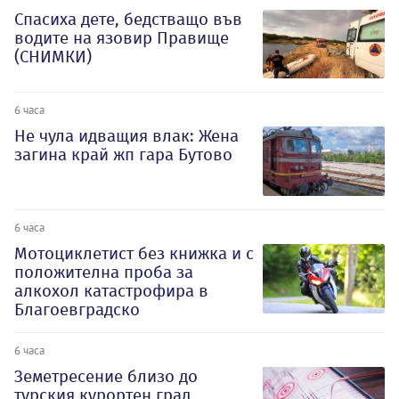
Спасиха дете, бедстващо във
водите на язовир Правище
(СНИМКИ)
6 часа
Не чула идващия влак: Жена
загина край жп гара Бутово
6 часа
Мотоциклетист без книжка и с
положителна проба за
алкохол катастрофира в
Благоевградско
6 часа
Земетресение близо до
турския курортен град