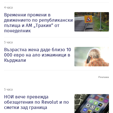
4 часа
Временни промени в
движението по републикански
пътища и АМ „Тракия“ от
понеделник
5 часа
Възрастна жена даде близо 10
000 евро на ало измамници в
Кърджали
5 часа
НОИ вече превежда
обезщетения по Revolut и по
сметки зад граница