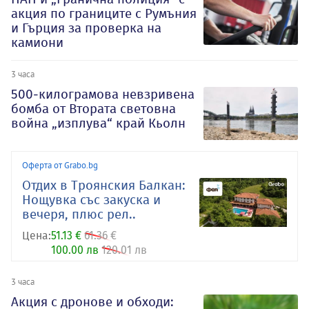
акция по границите с Румъния
и Гърция за проверка на
камиони
3 часа
500-килограмова невзривена
бомба от Втората световна
война „изплува“ край Кьолн
Оферта от Grabo.bg
Отдих в Троянския Балкан:
Нощувка със закуска и
вечеря, плюс рел..
Цена:
51.13 €
61.36 €
100.00 лв
120.01 лв
3 часа
Акция с дронове и обходи: