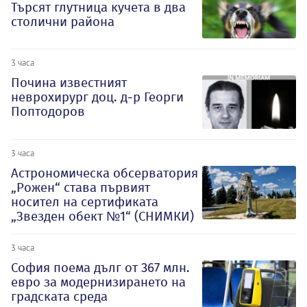
Търсят глутница кучета в два
столични района
3 часа
Почина известният
неврохирург доц. д-р Георги
Поптодоров
3 часа
Астрономическа обсерватория
„Рожен“ става първият
носител на сертификата
„Звезден обект №1“ (СНИМКИ)
3 часа
София поема дълг от 367 млн.
евро за модернизирането на
градската среда