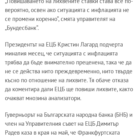
„Повишаването на лихвените ставки става все по-
вероятно, освен ако ситуацията с инфлацията не
се промени коренно“, смята управителят на
„Бундесбанк“.
Президентът на ЕЦБ Кристин Лагард подчерта
миналия месец, че ситуацията с инфлацията
трябва да бъде внимателно преценена, така че да
не се действа нито преждевременно, нито твърде
късно по отношение на лихвите. Тя обаче отказа
да коментира дали ЕЦБ ще повиши лихвите, както
очакват мнозина анализатори.
Гуверньорът на Българската народна банка (БНБ) и
член на Управителния съвет на ЕЦБ Димитър
Радев каза в края на май, че Франкфуртската