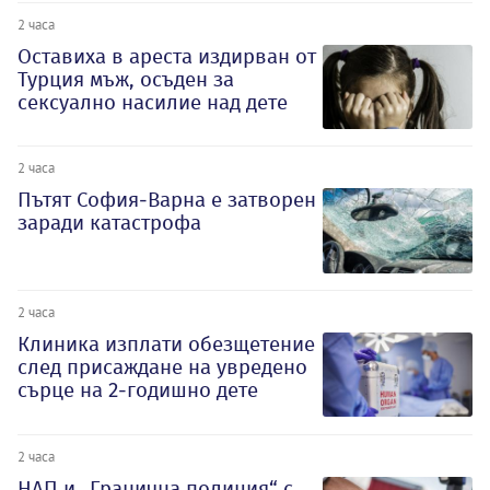
2 часа
Оставиха в ареста издирван от
Турция мъж, осъден за
сексуално насилие над дете
2 часа
Пътят София-Варна е затворен
заради катастрофа
2 часа
Клиника изплати обезщетение
след присаждане на увредено
сърце на 2-годишно дете
2 часа
НАП и „Гранична полиция“ с