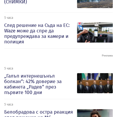
(СНИМКИ)
5 часа
След решение на Съда на ЕС:
Waze може да спре да
предупреждава за камери и
полиция
5 часа
„Галъп интернешънъл
болкан“: 42% доверие за
кабинета „Радев“ през
първите 100 дни
5 часа
Белобрадова с остра реакция