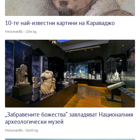
10-те най-известни картини на Караваджо
MelomanBG - 10te.bg
„Забравените божества“ завладяват Националния
археологически музей
MelomanBG - Sled5.bg