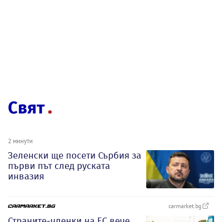
Свят
2 минути
Зеленски ще посети Сърбия за
първи път след руската
инвазия
carmarket.bg
Страните-членки на ЕС вече