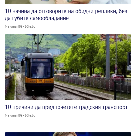
10 начина да отговорите на обидни реплики, без
да губите самообладание
MelomanBG - 10te.bg
10 причини да предпочетете градския транспорт
MelomanBG - 10te.bg