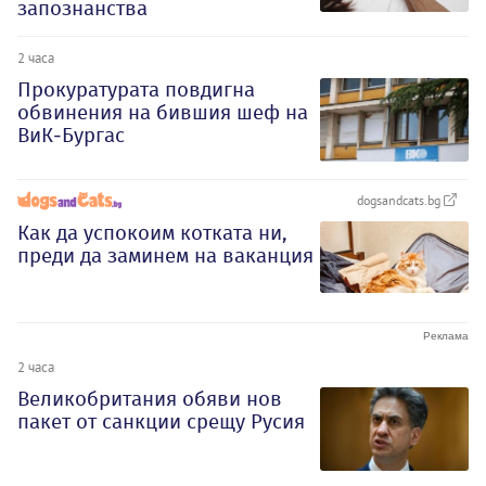
запознанства
2 часа
Прокуратурата повдигна
обвинения на бившия шеф на
ВиК-Бургас
dogsandcats.bg
Как да успокоим котката ни,
преди да заминем на ваканция
2 часа
Великобритания обяви нов
пакет от санкции срещу Русия