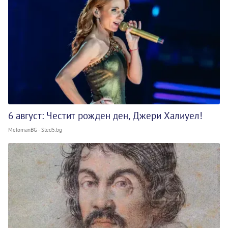
6 август: Честит рожден ден, Джери Халиуел!
MelomanBG - Sled5.bg