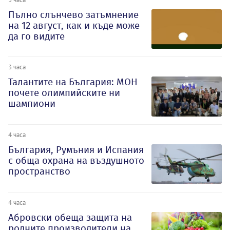
Пълно слънчево затъмнение
на 12 август, как и къде може
да го видите
3 часа
Талантите на България: МОН
почете олимпийските ни
шампиони
4 часа
България, Румъния и Испания
с обща охрана на въздушното
пространство
4 часа
Абровски обеща защита на
родните производители на