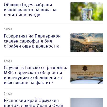
Община Годеч забрани
използването на вода за
непитейни нужди
6 часа
Разкритият на Перперикон
скален саркофаг е бил
ограбен още в древността
6 часа
Случаят в Банско се разплита:
МВР, еврейската общност и
институциите обединени за
изясняване на фактите
7 часа
Експлозии край Ормузкия
проток, докато Иран и Оман