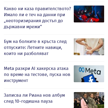
Какво ни каза правителството?
Имало ли е теч на данни при
„неоторизирания достъп до
държавни мрежи“
Бум на болките в кръста след
отпуските: Летните навици,
които ни разболяват
Meta разкри AI хакерска атака
по време на тестове, пуска нов
инструмент
Записва ли Риана нов албум
след 10-годишна пауза