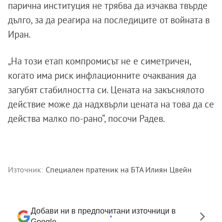
парична институция не трябва да изчаква твърде
дълго, за да реагира на последиците от войната в
Иран.
„На този етап компромисът не е симетричен,
когато има риск инфлационните очаквания да
загубят стабилността си. Цената на закъснялото
действие може да надхвърли цената на това да се
действа малко по-рано“, посочи Радев.
Източник:
Специален пратеник на БТА Илиян Цвейн
Добави ни в предпочитани източници в
Google