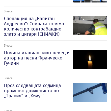
3 часа
Спецакция на „Капитан
Андреево“: Спипаха голямо
количество контрабандно
злато и цигари (СНИМКИ)
3 часа
Почина италианският певец и
автор на песни Франческо
Гучини
3 часа
През следващата седмица
променят движението по
„Тракия“ и „Хемус“
3 часа