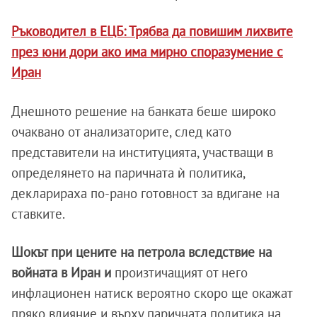
Ръководител в ЕЦБ: Трябва да повишим лихвите
през юни дори ако има мирно споразумение с
Иран
Днешното решение на банката беше широко
очаквано от анализаторите, след като
представители на институцията, участващи в
определянето на паричната ѝ политика,
декларираха по-рано готовност за вдигане на
ставките.
Шокът при цените на петрола вследствие на
войната в Иран и
произтичащият от него
инфлационен натиск вероятно скоро ще окажат
пряко влияние и върху паричната политика на