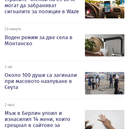
могат да забраняват
сигналите за полиция в Waze
53 минути
Воден режим за две села в
Монтанско
1 час
Около 100 души са загинали
при масовото нахлуване в
Сеута
2 часа
Мъж в Берлин упоил и
изнасилил 14 жени, които
срещнал в сайтове за