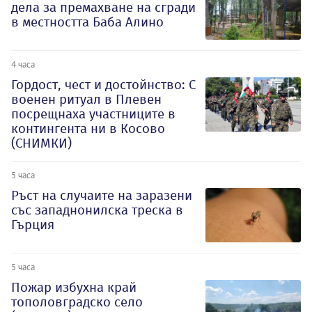
дела за премахване на сгради
в местността Баба Алино
4 часа
Гордост, чест и достойнство: С
военен ритуал в Плевен
посрещнаха участниците в
контингента ни в Косово
(СНИМКИ)
5 часа
Ръст на случаите на заразени
със западнонилска треска в
Гърция
5 часа
Пожар избухна край
тополовградско село