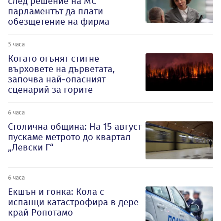
след решение на МС
парламентът да плати
обезщетение на фирма
5 часа
Когато огънят стигне
върховете на дърветата,
започва най-опасният
сценарий за горите
6 часа
Столична община: На 15 август
пускаме метрото до квартал
„Левски Г“
6 часа
Екшън и гонка: Кола с
испанци катастрофира в дере
край Ропотамо