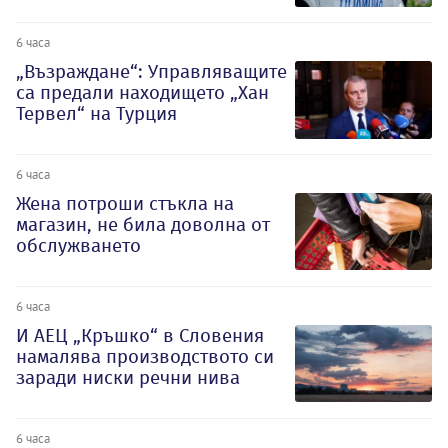
6 часа
„Възраждане“: Управляващите
са предали находището „Хан
Тервел“ на Турция
6 часа
Жена потроши стъкла на
магазин, не била доволна от
обслужването
6 часа
И АЕЦ „Кръшко“ в Словения
намалява производството си
заради ниски речни нива
6 часа