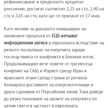
рефинансиране и пределното кредитно
улеснение, достигат съответно 2,25 на сто, 2,40 на
сто и 2,65 на сто, като ще се прилагат от 17 юни.
Като мотиви за днешното повишаване на
лихвените проценти от
ЕЦБ изтъкват
инфлационния натиск
в еврозоната вследствие на
рязкото поскъпване на енергията заради
последствията от конфликта в Близкия изток.
Продължаващият вече повече от три месеца
конфликт на САЩ и Израел срещу Иран и
иранските атаки срещу страни от региона
блокираха доставките на енергоизточници и
други суровини от Персийския залив. Това доведе
до рязко покачване на цените на енергията по
целия свят и в частност в еврозоната.