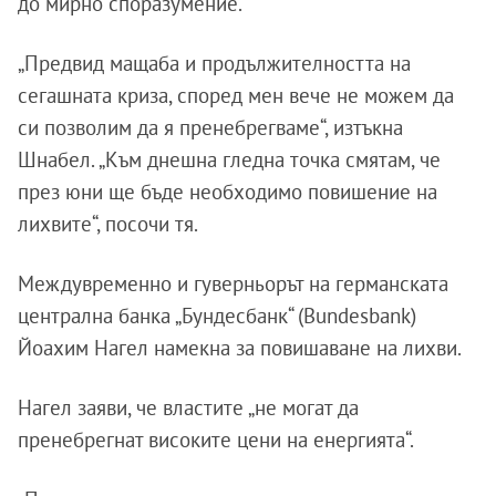
до мирно споразумение.
„Предвид мащаба и продължителността на
сегашната криза, според мен вече не можем да
си позволим да я пренебрегваме“, изтъкна
Шнабел. „Към днешна гледна точка смятам, че
през юни ще бъде необходимо повишение на
лихвите“, посочи тя.
Междувременно и гуверньорът на германската
централна банка „Бундесбанк“ (Bundesbank)
Йоахим Нагел намекна за повишаване на лихви.
Нагел заяви, че властите „не могат да
пренебрегнат високите цени на енергията“.