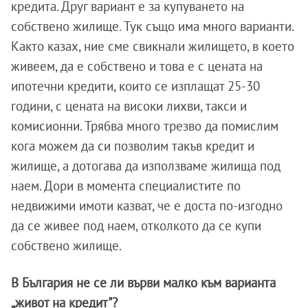
кредита. Друг вариант е за купуването на
собствено жилище. Тук също има много варианти.
Както казах, ние сме свикнали жилището, в което
живеем, да е собствено и това е с цената на
ипотечни кредити, които се изплащат 25-30
години, с цената на високи лихви, такси и
комисионни. Трябва много трезво да помислим
кога можем да си позволим такъв кредит и
жилище, а дотогава да използваме жилища под
наем. Дори в момента специалистите по
недвижими имоти казват, че е доста по-изгодно
да се живее под наем, отколкото да се купи
собствено жилище.
В България не се ли върви малко към варианта
„живот на кредит"?