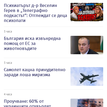
Психиатърът д-р Веселин
Герев в „Телеграфно
подкастът“: Отглеждат се деца
психопати
3 часа
България иска извънредна
помощ от ЕС за
животновъдите
3 часа
Самолет кацна принудително
заради лоша миризма
4 часа
Проучване: 60% от
украинците отхвърлят