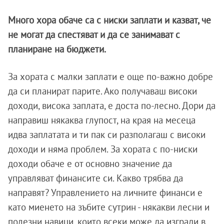
Много хора обаче са с ниски заплати и казват, че
не могат да спестяват и да се занимават с
планиране на бюджети.
За хората с малки заплати е още по-важно добре
да си планират парите. Ако получаваш високи
доходи, висока заплата, е доста по-лесно. Дори да
направиш някаква глупост, на края на месеца
идва заплатата и ти пак си разполагаш с високи
доходи и няма проблем. За хората с по-ниски
доходи обаче е от основно значение да
управляват финансите си. Какво трябва да
направят? Управлението на личните финанси е
като миенето на зъбите сутрин - някакви лесни и
полезни навици, които всеки може да изгради в