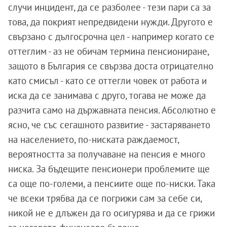
случи инцидент, да се разболее - тези пари са за
това, да покрият непредвидени нужди. Другото е
свързано с дългосрочна цел - например когато се
оттеглим - аз не обичам термина пенсиониране,
защото в България се свързва доста отрицателно
като смисъл - като се оттегли човек от работа и
иска да се занимава с друго, тогава не може да
разчита само на държавната пенсия. Абсолютно е
ясно, че със сегашното развитие - застаряването
на населението, по-ниската раждаемост,
вероятността за получаване на пенсия е много
ниска. За бъдещите пенсионери проблемите ще
са още по-големи, а пенсиите още по-ниски. Така
че всеки трябва да се погрижи сам за себе си,
никой не е длъжен да го осигурява и да се грижи