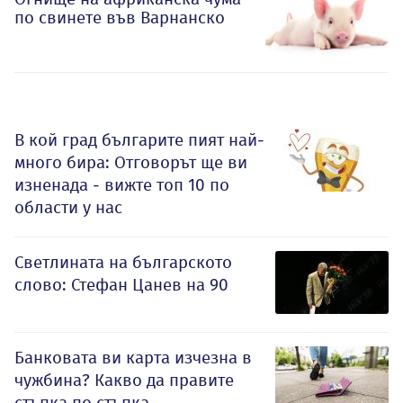
по свинете във Варнанско
В кой град българите пият най-
много бира: Отговорът ще ви
изненада - вижте топ 10 по
области у нас
Светлината на българското
слово: Стефан Цанев на 90
Банковата ви карта изчезна в
чужбина? Какво да правите
стъпка по стъпка