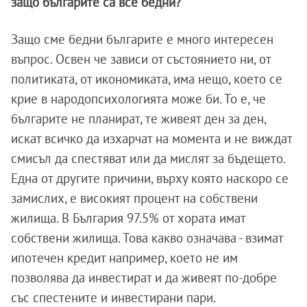
защо българите са все бедни?
Защо сме бедни българите е много интересен
въпрос. Освен че зависи от състоянието ни, от
политиката, от икономиката, има нещо, което се
крие в народопсихологията може би. То е, че
българите не планират, те живеят ден за ден,
искат всичко да изхарчат на момента и не виждат
смисъл да спестяват или да мислят за бъдещето.
Една от другите причини, върху която наскоро се
замислих, е високият процент на собствени
жилища. В България 97.5% от хората имат
собствени жилища. Това какво означава - взимат
ипотечен кредит например, което не им
позволява да инвестират и да живеят по-добре
със спестените и инвестирани пари.