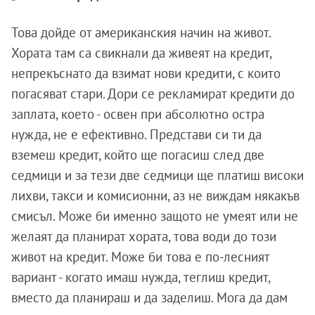
Това дойде от американския начин на живот.
Хората там са свикнали да живеят на кредит,
непрекъснато да взимат нови кредити, с които
погасяват стари. Дори се рекламират кредити до
заплата, което - освен при абсолютно остра
нужда, не е ефективно. Представи си ти да
вземеш кредит, който ще погасиш след две
седмици и за тези две седмици ще платиш високи
лихви, такси и комисионни, аз не виждам някакъв
смисъл. Може би именно защото не умеят или не
желаят да планират хората, това води до този
живот на кредит. Може би това е по-лесният
вариант - когато имаш нужда, теглиш кредит,
вместо да планираш и да заделиш. Мога да дам