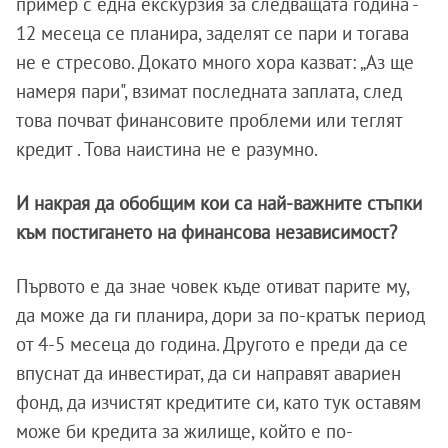
пример с една екскурзия за следващата година -
12 месеца се планира, заделят се пари и тогава
не е стресово. Докато много хора казват: „Аз ще
намеря пари", взимат последната заплата, след
това почват финансовите проблеми или теглят
кредит . Това наистина не е разумно.
И накрая да обобщим кои са най-важните стъпки
към постигането на финансова независимост?
Първото е да знае човек къде отиват парите му,
да може да ги планира, дори за по-кратък период
от 4-5 месеца до година. Другото е преди да се
впуснат да инвестират, да си направят авариен
фонд, да изчистят кредитите си, като тук оставям
може би кредита за жилище, който е по-