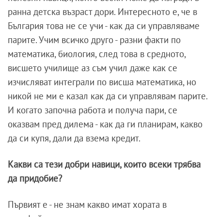
ранна детска възраст дори. Интересното е, че в
България това не се учи - как да си управляваме
парите. Учим всичко друго - разни факти по
математика, биология, след това в средното,
висшето училище аз съм учил даже как се
изчисляват интеграли по висша математика, но
никой не ми е казал как да си управлявам парите.
И когато започна работа и получа пари, се
оказвам пред дилема - как да ги планирам, какво
да си купя, дали да взема кредит.
Какви са тези добри навици, които всеки трябва
да придобие?
Първият е - не знам какво имат хората в