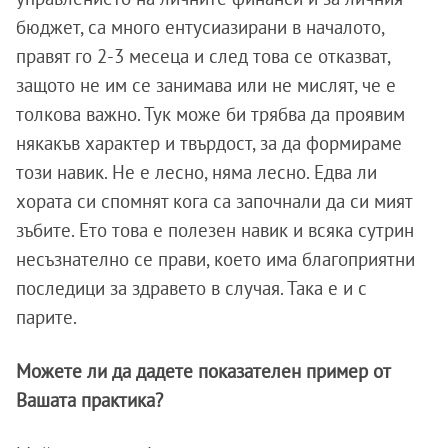
бюджет, са много ентусиазирани в началото,
правят го 2-3 месеца и след това се отказват,
защото не им се занимава или не мислят, че е
толкова важно. Тук може би трябва да проявим
някакъв характер и твърдост, за да формираме
този навик. Не е лесно, няма лесно. Едва ли
хората си спомнят кога са започнали да си мият
зъбите. Ето това е полезен навик и всяка сутрин
несъзнателно се прави, което има благоприятни
последици за здравето в случая. Така е и с
парите.
Можете ли да дадете показателен пример от
Вашата практика?