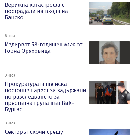
Верижна катастрофа с
пострадали на входа на
Банско
8 часа
Издирват 58-годишен мъж от
Горна Оряховица
9 часа
Прокуратурата ще иска
постоянен арест за задържани
по разследването за
престъпна група във ВиК-
Бургас
9 часа
Секторът скочи срещу