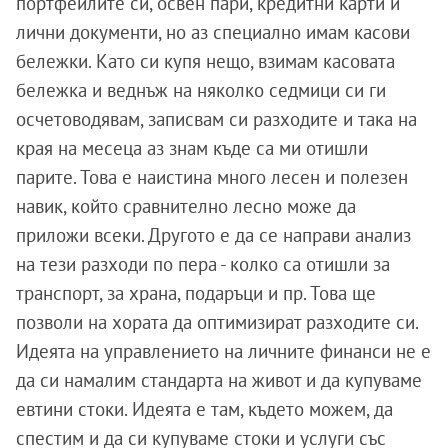
портфейлите си, освен пари, кредитни карти и
лични документи, но аз специално имам касови
бележки. Като си купя нещо, взимам касовата
бележка и веднъж на няколко седмици си ги
осчетоводявам, записвам си разходите и така на
края на месеца аз знам къде са ми отишли
парите. Това е наистина много лесен и полезен
навик, който сравнително лесно може да
приложи всеки. Другото е да се направи анализ
на тези разходи по пера - колко са отишли за
транспорт, за храна, подаръци и пр. Това ще
позволи на хората да оптимизират разходите си.
Идеята на управлението на личните финанси не е
да си намалим стандарта на живот и да купуваме
евтини стоки. Идеята е там, където можем, да
спестим и да си купуваме стоки и услуги със