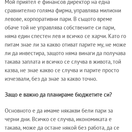
Мой приятел е финансов директор на една
сравнително голяма фирма, управлява милиони
левове, корпоративни пари. В същото време
обаче той не управлява собствените си пари,
няма един спестен лев и всичко се харчи. Като го
питам знае ли за какво отиват парите му, не може
ли да инвестира, защото няма винаги да получава
такава заплата и всичко се случва в живота, той
казва, не знае какво се случва и парите просто
изчезвали, без да знае за какво точно.
Защо е важно да планираме бюджетите си?
Основното е да имаме някакви бели пари за
черни дни. Всичко се случва, икономиката е
такава, може да остане някой без работа, да се