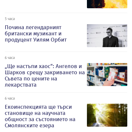
5 часа
Почина легендарният
британски музикант и
продуцент Уилям Орбит
6 часа
„Ще настъпи хаос“: Ангелов и
Шарков срещу закриването на
Съвета по цените на
лекарствата
6 часа
Екоинспекцията ще търси
становище на научната
общност за състоянието на
Смолянските езера