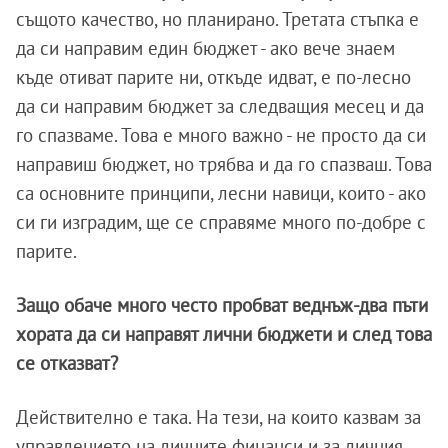
същото качество, но планирано. Третата стъпка е
да си направим един бюджет - ако вече знаем
къде отиват парите ни, откъде идват, е по-лесно
да си направим бюджет за следващия месец и да
го спазваме. Това е много важно - не просто да си
направиш бюджет, но трябва и да го спазваш. Това
са основните принципи, лесни навици, които - ако
си ги изградим, ще се справяме много по-добре с
парите.
Защо обаче много често пробват веднъж-два пъти
хората да си направят лични бюджети и след това
се отказват?
Действително е така. На тези, на които казвам за
управлението на личните финанси и за личния