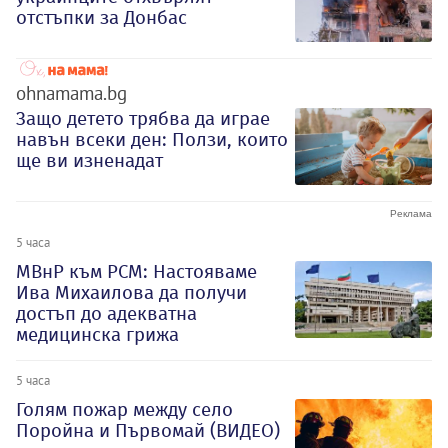
отстъпки за Донбас
ohnamama.bg
Защо детето трябва да играе
навън всеки ден: Ползи, които
ще ви изненадат
5 часа
МВнР към РСМ: Настояваме
Ива Михаилова да получи
достъп до адекватна
медицинска грижа
5 часа
Голям пожар между село
Поройна и Първомай (ВИДЕО)