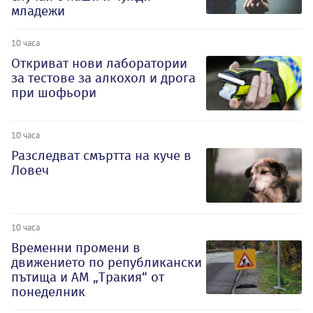
младежи
10 часа
Откриват нови лаборатории
за тестове за алкохол и дрога
при шофьори
10 часа
Разследват смъртта на куче в
Ловеч
10 часа
Временни промени в
движението по републикански
пътища и АМ „Тракия“ от
понеделник