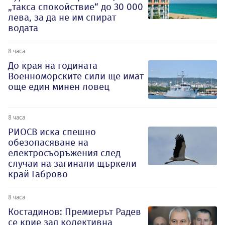
„такса спокойствие“ до 30 000
лева, за да не им спират
водата
8 часа
До края на годината
Военноморските сили ще имат
още един минен ловец
8 часа
РИОСВ иска спешно
обезопасяване на
електросъоръжения след
случаи на загинали щъркели
край Габрово
8 часа
Костадинов: Премиерът Радев
се крие зад колективна