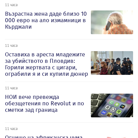
11 часа
Възрастна жена даде близо 10
000 евро на ало измамници в
Кърджали
11 часа
Оставиха в ареста младежите
за убийството в Пловдив:
Горили жертвата с цигари,
ограбили я и си купили дюнер
11 часа
НОИ вече превежда
обезщетения по Revolut и по
сметки зад граница
11 часа
Огнище на африканска чума