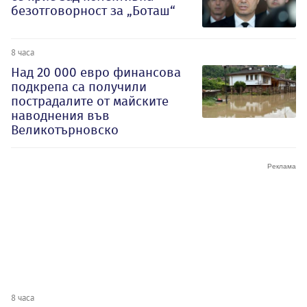
безотговорност за „Боташ“
8 часа
Над 20 000 евро финансова
подкрепа са получили
пострадалите от майските
наводнения във
Великотърновско
8 часа