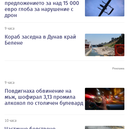
предложението за над 15 000
евро глоба за нарушение с
дрон
9 часа
Кораб заседна в Дунав край
Белене
9 часа
Повдигнаха обвинение на
мъж, шофирал 3,13 промила
алкохол по столичен булевард
10 часа
Частично бедствено