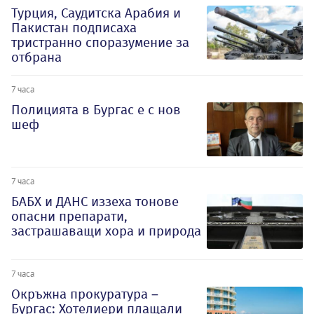
Турция, Саудитска Арабия и
Пакистан подписаха
тристранно споразумение за
отбрана
7 часа
Полицията в Бургас е с нов
шеф
7 часа
БАБХ и ДАНС иззеха тонове
опасни препарати,
застрашаващи хора и природа
7 часа
Окръжна прокуратура –
Бургас: Хотелиери плащали