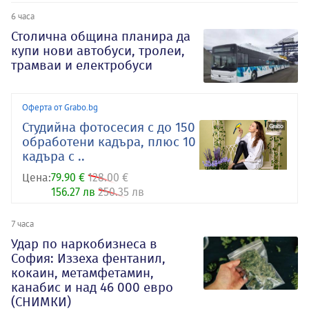
6 часа
Столична община планира да
купи нови автобуси, тролеи,
трамваи и електробуси
Оферта от Grabo.bg
Студийна фотосесия с до 150
обработени кадъра, плюс 10
кадъра с ..
Цена:
79.90 €
128.00 €
156.27 лв
250.35 лв
7 часа
Удар по наркобизнеса в
София: Иззеха фентанил,
кокаин, метамфетамин,
канабис и над 46 000 евро
(СНИМКИ)