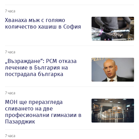
7 часа
Хванаха мъж с голямо
количество хашиш в София
7 часа
„Възраждане“: РСМ отказа
лечение в България на
пострадала българка
7 часа
МОН ще преразгледа
сливането на две
професионални гимназии в
Пазарджик
7 часа