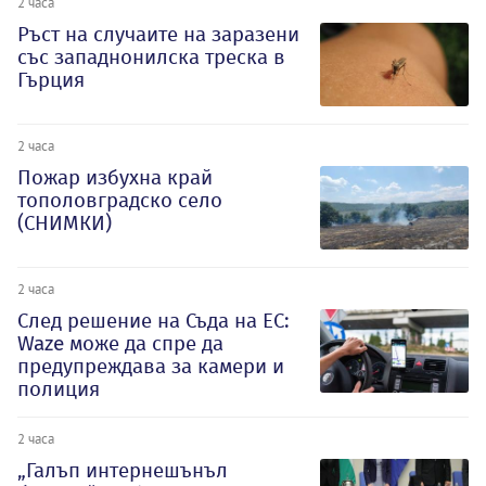
2 часа
Ръст на случаите на заразени
със западнонилска треска в
Гърция
2 часа
Пожар избухна край
тополовградско село
(СНИМКИ)
2 часа
След решение на Съда на ЕС:
Waze може да спре да
предупреждава за камери и
полиция
2 часа
„Галъп интернешънъл