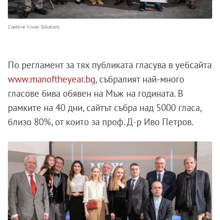
Creative Visual Solutions
По регламент за тях публиката гласува в уебсайта
www.manoftheyear.bg
, събралият най-много
гласове бива обявен на Мъж на годината. В
рамките на 40 дни, сайтът събра над 5000 гласа,
близо 80%, от които за проф. Д-р Иво Петров.