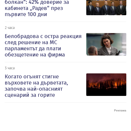
болкан“: 42% доверие за
кабинета „Радев“ през
първите 100 дни
2 часа
Белобрадова с остра реакция
след решение на МС
парламентът да плати
обезщетение на фирма
3 часа
Когато огънят стигне
върховете на дърветата,
започва най-опасният
сценарий за горите