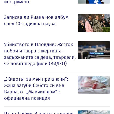
инструмент
Записва ли Риана нов албум
след 10-годишна пауза
Убийството в Пловдив: Жесток
побой и гавра с жертвата -
задържаните са деца, твърдели,
че ловят педофили (ВИДЕО)
„Животът за мен приключи“:
Жена загуби бебето си във
Варна, от „Майчин дом“ с
официална позиция
Пътят София-Варна е затворен