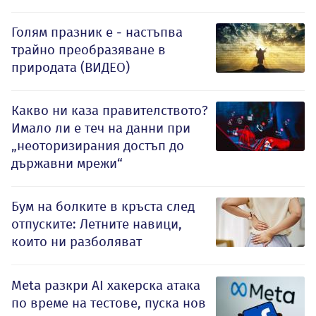
Голям празник е - настъпва
трайно преобразяване в
природата (ВИДЕО)
Какво ни каза правителството?
Имало ли е теч на данни при
„неоторизирания достъп до
държавни мрежи“
Бум на болките в кръста след
отпуските: Летните навици,
които ни разболяват
Meta разкри AI хакерска атака
по време на тестове, пуска нов