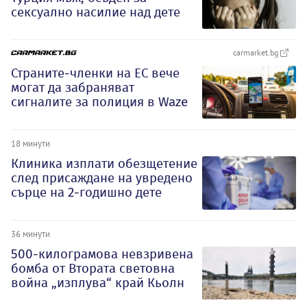
сексуално насилие над дете
carmarket.bg
Страните-членки на ЕС вече
могат да забраняват
сигналите за полиция в Waze
18 минути
Клиника изплати обезщетение
след присаждане на увредено
сърце на 2-годишно дете
36 минути
500-килограмова невзривена
бомба от Втората световна
война „изплува“ край Кьолн