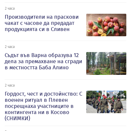
2 часа
Производители на праскови
чакат с часове да предадат
продукцията си в Сливен
2 часа
Съдът във Варна образува 12
дела за премахване на сгради
в местността Баба Алино
2 часа
Гордост, чест и достойнство: С
военен ритуал в Плевен
посрещнаха участниците в
контингента ни в Косово
(СНИМКИ)