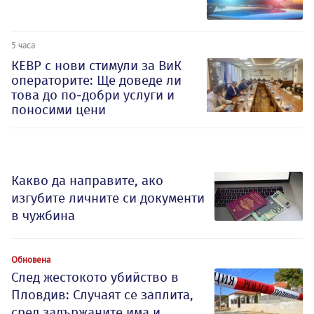
5 часа
КЕВР с нови стимули за ВиК
операторите: Ще доведе ли
това до по-добри услуги и
поносими цени
Какво да направите, ако
изгубите личните си документи
в чужбина
Обновена
След жестокото убийство в
Пловдив: Случаят се заплита,
сред задържаните има и