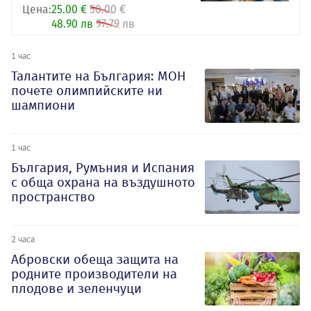
Цена:
25.00 €
50.00 €
48.90 лв
97.79 лв
1 час
Талантите на България: МОН
почете олимпийските ни
шампиони
1 час
България, Румъния и Испания
с обща охрана на въздушното
пространство
2 часа
Абровски обеща защита на
родните производители на
плодове и зеленчуци