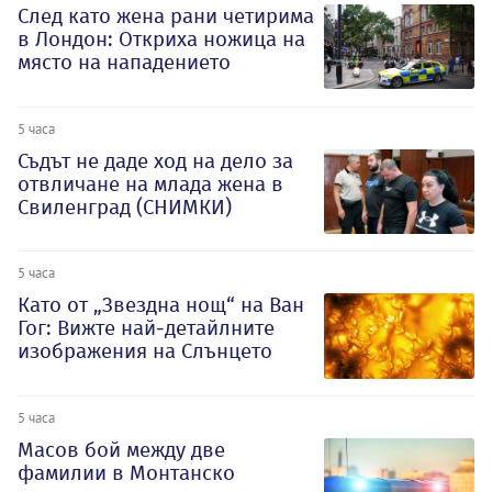
След като жена рани четирима
в Лондон: Откриха ножица на
място на нападението
5 часа
Съдът не даде ход на дело за
отвличане на млада жена в
Свиленград (СНИМКИ)
5 часа
Като от „Звездна нощ“ на Ван
Гог: Вижте най-детайлните
изображения на Слънцето
5 часа
Масов бой между две
фамилии в Монтанско