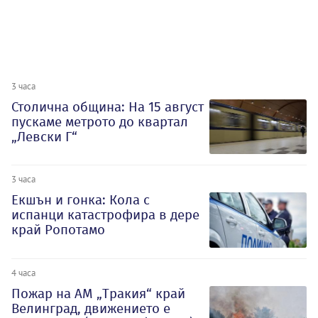
3 часа
Столична община: На 15 август
пускаме метрото до квартал
„Левски Г“
3 часа
Екшън и гонка: Кола с
испанци катастрофира в дере
край Ропотамо
4 часа
Пожар на АМ „Тракия“ край
Велинград, движението е