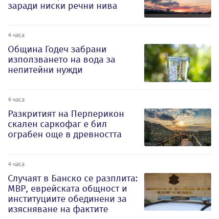
заради ниски речни нива
4 часа
Община Годеч забрани
използването на вода за
непитейни нужди
4 часа
Разкритият на Перперикон
скален саркофаг е бил
ограбен още в древността
4 часа
Случаят в Банско се разплита:
МВР, еврейската общност и
институциите обединени за
изясняване на фактите