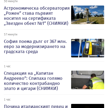
50 минути
Астрономическа обсерватория
„Рожен“ става първият
носител на сертификата
„Звезден обект №1“ (СНИМКИ)
57 минути
София поема дълг от 367 млн.
евро за модернизирането на
градската среда
1 час
Спецакция на „Капитан
Андреево“: Спипаха голямо
количество контрабандно
злато и цигари (СНИМКИ)
1 час
Почина италианският певец и