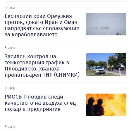
4 часа
Експлозии край Ормузкия
проток, докато Иран и Оман
напредват със споразумение
за корабоплаването
5 часа
Засилен контрол на
тежкотоварния трафик в
Пловдивско, хванаха
пренатоварен ТИР (СНИМКИ)
5 часа
РИОСВ-Пловдив следи
качеството на въздуха след
пожар в предприятие
5 часа