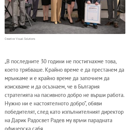
Creative Visual Solutions
„В последните 30 години не постигнахме това,
което трябваше. Крайно време е да престанем да
мрънкаме и е крайно време да започнем да
изискваме и да осъзнаем, че в България
стратегията на пасивното добро не върши работа.
Нужно ни е настоятелното добро”, обяви
победителят, след като изпълнителният директор
на Дарик Радосвет Радев му връчи парадната
офицерска сабя.