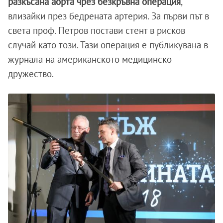
разкъсана аорта чрез безкръвна операция
,
влизайки през бедрената артерия. За първи път в
света проф. Петров постави стент в рисков
случай като този. Тази операция е публикувана в
журнала на американското медицинско
дружество.