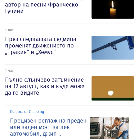
автор на песни Франческо
Гучини
1 час
През следващата седмица
променят движението по
„Тракия“ и „Хемус“
1 час
Пълно слънчево затъмнение
на 12 август, как и къде може
да го видите
Оферта от Grabo.bg
Прецизен реглаж на преден
или заден мост за лек
автомобил, джип ..