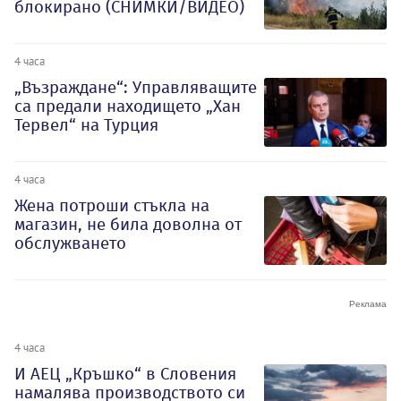
блокирано (СНИМКИ/ВИДЕО)
4 часа
„Възраждане“: Управляващите
са предали находището „Хан
Тервел“ на Турция
4 часа
Жена потроши стъкла на
магазин, не била доволна от
обслужването
4 часа
И АЕЦ „Кръшко“ в Словения
намалява производството си