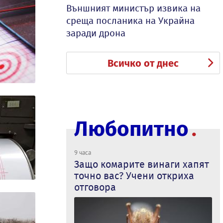
Външният министър извика на
среща посланика на Украйна
заради дрона
Всичко от днес
Любопитно
9 часа
Защо комарите винаги хапят
точно вас? Учени откриха
отговора