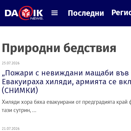
Реги
Последни
Природни бедствия
25.07.2026
„Пожари с невиждани мащаби във
Евакуираха хиляди, армията се вк
(СНИМКИ)
Хиляди хора бяха евакуирани от предградията край 
тази сутрин, ...
21.07.2026