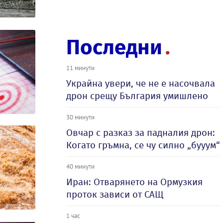
Последни
11 минути
Украйна увери, че не е насочвала
дрон срещу България умишлено
30 минути
Овчар с разказ за падналия дрон:
Когато гръмна, се чу силно „бууум“
40 минути
Иран: Отварянето на Ормузкия
проток зависи от САЩ
1 час