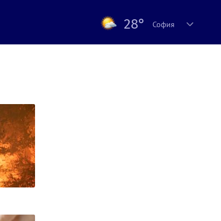
28°
София