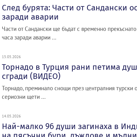
След бурята: Части от Сандански о
заради аварии
Части от Сандански ще бъдат с временно прекъснато
часа заради аварии ...
15.05.2026
Торнадо в Турция рани петима ду
сгради (ВИДЕО)
Торнадо, преминало снощи през централния турски о
сериозни щети ...
14.05.2026
Най-малко 96 души загинаха в Инд
на пясъчни бури, дъждове и мълни