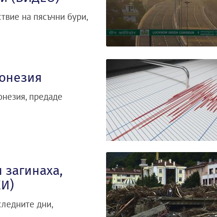
твие на пясъчни бури,
донезия
онезия, предаде
 загинаха,
КИ)
следните дни,