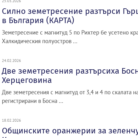
25.03.2026
Силно земетресение разтърси Гърц
в България (КАРТА)
Земетресение с магнитуд 5 по Рихтер бе усетено кр
Халкидическия полуостров ...
24.02.2026
Две земетресения разтърсиха Бос
Херцеговина
Две земетресения с магнитуд от 3,4 и 4 по скалата н
регистрирани в Босна ...
18.02.2026
Общинските оранжерии за зеленч