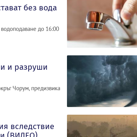
стават без вода
 водоподаване до 16:00
ши и разруши
кръг Чорум, предизвика
ия вследствие
и (ВИДЕО)