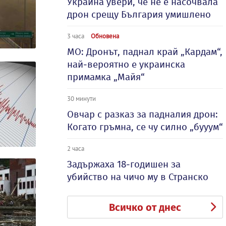
Украйна увери, че не е насочвала
дрон срещу България умишлено
3 часа
Обновена
МО: Дронът, паднал край „Кардам“,
най-вероятно е украинска
примамка „Майя“
30 минути
Овчар с разказ за падналия дрон:
Когато гръмна, се чу силно „бууум“
2 часа
Задържаха 18-годишен за
убийство на чичо му в Странско
Всичко от днес