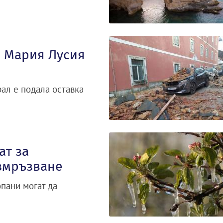
 Мария Лусия
ал е подала оставка
ат за
измръзване
опани могат да