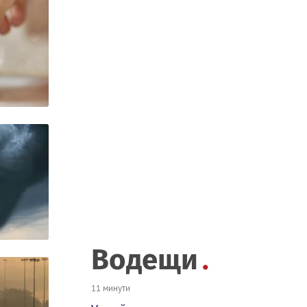
Водещи
11 минути