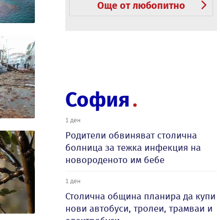
Още от любопитно
София
1 ден
Родители обвиняват столична
болница за тежка инфекция на
новороденото им бебе
1 ден
Столична община планира да купи
нови автобуси, тролеи, трамваи и