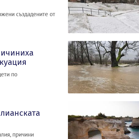
ожени създадените от
ричиниха
акуация
щети по
алианската
лия, причини