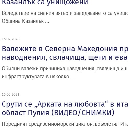
Казанлък са унищожени
Вследствие на силния вятър и заледяването са унищ
Община Казанлък ...
16.02.2026
Валежите в Северна Македония п
наводнения, свлачища, щети и ев
Обилни валежи причиниха наводнения, свлачища и 
инфраструктурата в няколко ...
15.02.2026
Срути се „Арката на любовта“ в ит
област Пулия (ВИДЕО/СНИМКИ)
Поредният средиземноморски циклон, връхлетял Ита