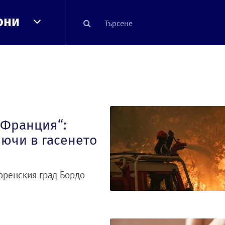
они
 Франция“:
лючи в гасенето
френския град Бордо