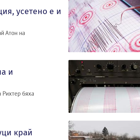
ия, усетено е и
ай Атон на
на и
а Рихтер бяха
уци край