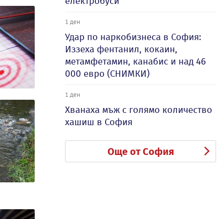
електробуси
1 ден
Удар по наркобизнеса в София:
Иззеха фентанил, кокаин,
метамфетамин, канабис и над 46
000 евро (СНИМКИ)
1 ден
Хванаха мъж с голямо количество
хашиш в София
Още от София