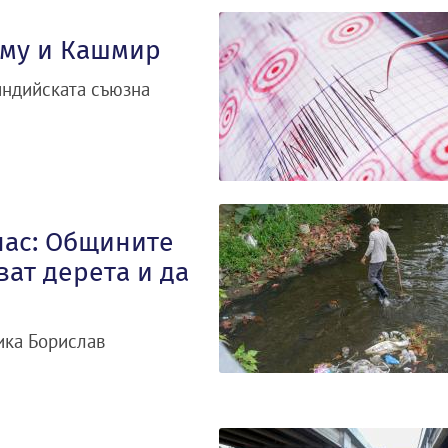
аму и Кашмир
индийската съюзна
нас: Общините
ват дерета и да
ика Борислав