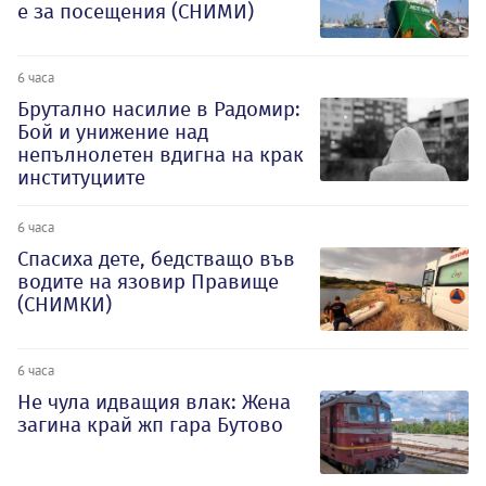
е за посещения (СНИМИ)
6 часа
Брутално насилие в Радомир:
Бой и унижение над
непълнолетен вдигна на крак
институциите
6 часа
Спасиха дете, бедстващо във
водите на язовир Правище
(СНИМКИ)
6 часа
Не чула идващия влак: Жена
загина край жп гара Бутово