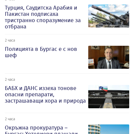
Турция, Саудитска Арабия и
Пакистан подписаха
тристранно споразумение за
отбрана
2 часа
Полицията в Бургас е с нов
шеф
2 часа
БАБХ и ДАНС иззеха тонове
опасни препарати,
застрашаващи хора и природа
2 часа
Окръжна прокуратура –
Бургас: Хотелиери плащали