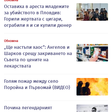
Оставиха в ареста младежите
за убийството в Пловдив:
Горили жертвата с цигари,
ограбили я и си купили дюнер
Обновена
„Ще настъпи хаос“: Ангелов и
Шарков срещу закриването на
Съвета по цените на
лекарствата
Голям пожар между село
Поройна и Първомай (ВИДЕО)
Почина легендарният