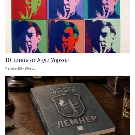
10 цитата от Анди Уорхол
MelomanBG - 10te.bg