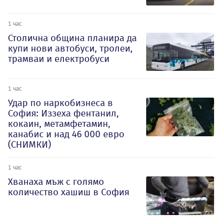
1 час
Столична община планира да
купи нови автобуси, тролеи,
трамваи и електробуси
1 час
Удар по наркобизнеса в
София: Иззеха фентанил,
кокаин, метамфетамин,
канабис и над 46 000 евро
(СНИМКИ)
1 час
Хванаха мъж с голямо
количество хашиш в София