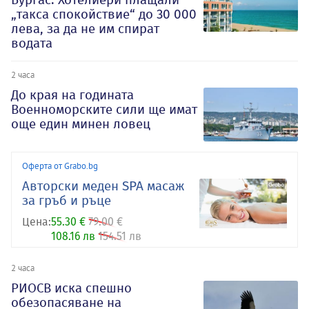
„такса спокойствие“ до 30 000
лева, за да не им спират
водата
2 часа
До края на годината
Военноморските сили ще имат
още един минен ловец
Оферта от Grabo.bg
Авторски меден SPA масаж
за гръб и ръце
Цена:
55.30 €
79.00 €
108.16 лв
154.51 лв
2 часа
РИОСВ иска спешно
обезопасяване на