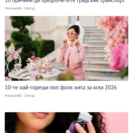
10 причини да предпочетете градския транспорт
MelomanBG - 10te.bg
10-те най-горещи поп фолк хита за юли 2026
MelomanBG - 10te.bg