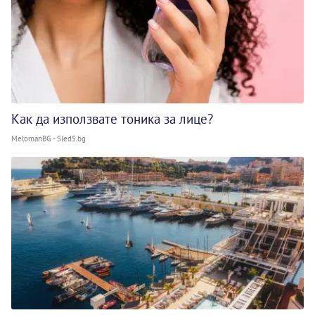
Как да използвате тоника за лице?
MelomanBG - Sled5.bg