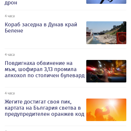
дрон
4 часа
Кораб заседна в Дунав край
Белене
4 часа
Повдигнаха обвинение на
мъж, шофирал 3,13 промила
алкохол по столичен булевард
4 часа
Жегите достигат своя пик,
картата на България светва в
предупредителен оранжев код