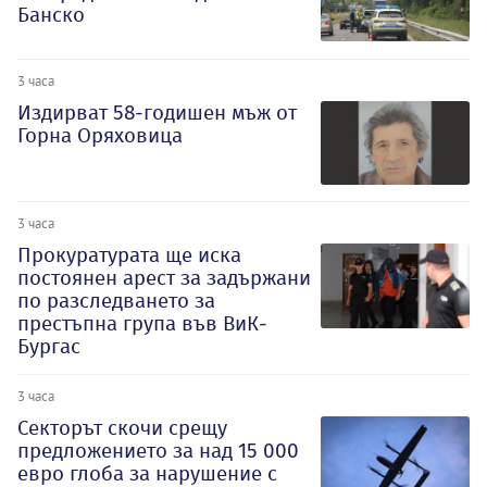
Банско
3 часа
Издирват 58-годишен мъж от
Горна Оряховица
3 часа
Прокуратурата ще иска
постоянен арест за задържани
по разследването за
престъпна група във ВиК-
Бургас
3 часа
Секторът скочи срещу
предложението за над 15 000
евро глоба за нарушение с