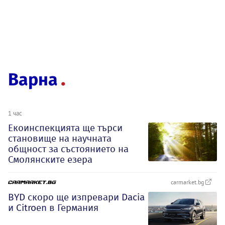
Варна
1 час
Екоинспекцията ще търси
становище на научната
общност за състоянието на
Смолянските езера
carmarket.bg
BYD скоро ще изпревари Dacia
и Citroеn в Германия