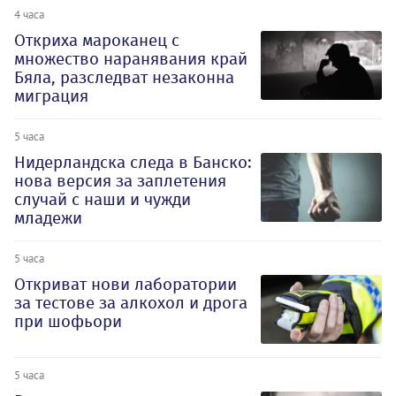
4 часа
Откриха мароканец с
множество наранявания край
Бяла, разследват незаконна
миграция
5 часа
Нидерландска следа в Банско:
нова версия за заплетения
случай с наши и чужди
младежи
5 часа
Откриват нови лаборатории
за тестове за алкохол и дрога
при шофьори
5 часа