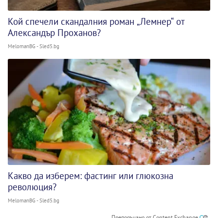
Кой спечели скандалния роман „Лемнер“ от
Александър Проханов?
MelomanBG - Sled5.bg
Какво да изберем: фастинг или глюкозна
революция?
MelomanBG - Sled5.bg
Препоръчано от Content Exchange