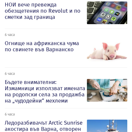
НОИ вече превежда
обезщетения по Revolut и по
сметки зад граница
6 часа
Огнище на африканска чума
по свинете във Варнанско
6 часа
Бъдете внимателни:
Измамници използват имената
на родопски села за продажба
на „чудодейни“ мехлеми
6 часа
Ледоразбивачът Arctic Sunrise
акостира във Варна, отворен