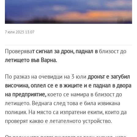
7 юли 2025 13:07
Проверява
т сигнал за дрон, паднал в
близост до
летището във Варна.
По разказ на очевидци на 3 юли
дронът е загубил
височина, оплел се е в жиците и е паднал в двора
на предприятие,
което се намира в близост до
летището. Веднага след това е била извикана
полиция. На място са изпратени екипи, които да
проверят какво е летателното устройство.