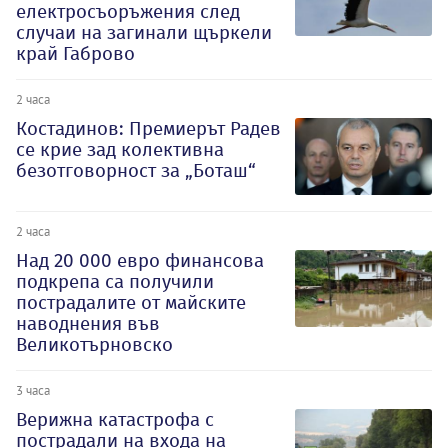
електросъоръжения след
случаи на загинали щъркели
край Габрово
2 часа
Костадинов: Премиерът Радев
се крие зад колективна
безотговорност за „Боташ“
2 часа
Над 20 000 евро финансова
подкрепа са получили
пострадалите от майските
наводнения във
Великотърновско
3 часа
Верижна катастрофа с
пострадали на входа на