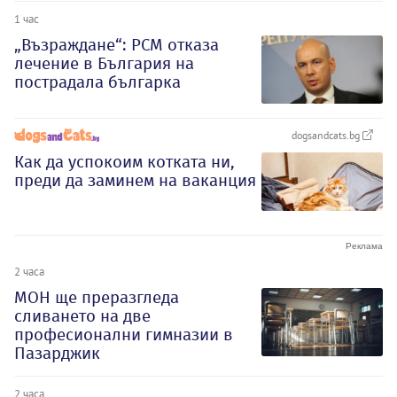
1 час
„Възраждане“: РСМ отказа
лечение в България на
пострадала българка
dogsandcats.bg
Как да успокоим котката ни,
преди да заминем на ваканция
2 часа
МОН ще преразгледа
сливането на две
професионални гимназии в
Пазарджик
2 часа