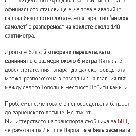
От полицията потвърждават за този сигнал, като
официалното становище е, че това е аварийно
кацнал безпилотен летателен апарат
тип "витлов
самолет" с разпереност на крилете около 140
сантиметра.
Дронът е бил с
2 отворени парашута, като
единният е с размери около 6 метра
. Вятърът е
довел летателният апарат до далекопроводната
мрежа, разположена в разсадник на главния път
между селото Тополи и местност Побити камъни.
Проблемът е, че това е в непосредствена близост
до варненското летище. Но пък от
Министерството на транспорта съобщиха за
БНТ
,
че работата на Летище Варна н
е е била засегната