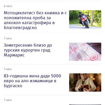
6 часа
Мотоциклетист без книжка и с
положителна проба за
алкохол катастрофира в
Благоевградско
7 часа
Земетресение близо до
турския курортен град
Мармарис
7 часа
83-годишна жена даде 5000
евро на ало измамници в
Бургаско
7 часа