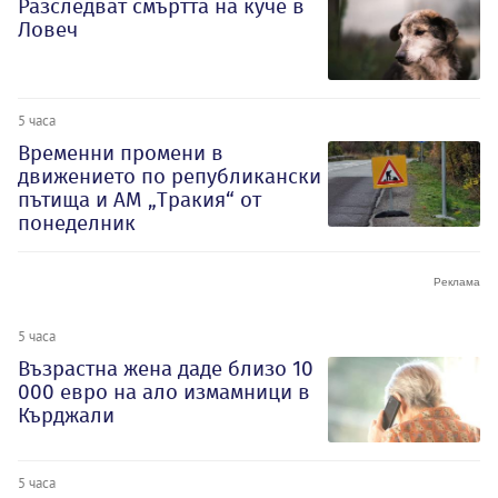
Разследват смъртта на куче в
Ловеч
5 часа
Временни промени в
движението по републикански
пътища и АМ „Тракия“ от
понеделник
5 часа
Възрастна жена даде близо 10
000 евро на ало измамници в
Кърджали
5 часа