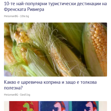
10-те най-популярни туристически дестинации на
Френската Ривиера
MelomanBG - 10te.bg
Какво е царевична коприна и защо е толкова
полезна?
MelomanBG - Sled5.bg