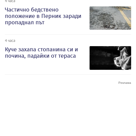
4 часа
Частично бедствено
положение в Перник заради
пропаднал път
4 часа
Куче захапа стопанина си и
почина, падайки от тераса