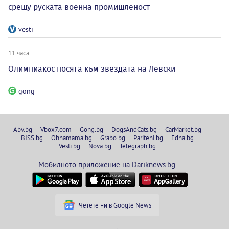
срещу руската военна промишленост
vesti
11 часа
Олимпиакос посяга към звездата на Левски
gong
Abv.bg
Vbox7.com
Gong.bg
DogsAndCats.bg
CarMarket.bg
BISS.bg
Ohnamama.bg
Grabo.bg
Pariteni.bg
Edna.bg
Vesti.bg
Nova.bg
Telegraph.bg
Мобилното приложение на Dariknews.bg
Четете ни в Google News