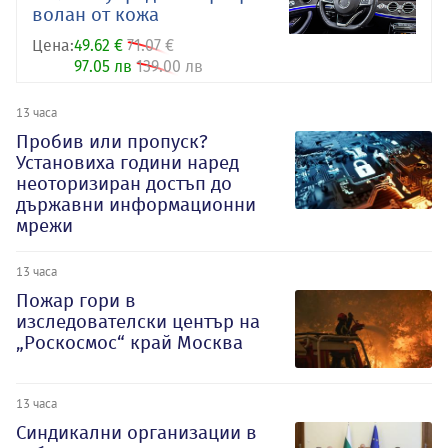
волан от кожа
Цена:
49.62 €
71.07 €
97.05 лв
139.00 лв
13 часа
Пробив или пропуск?
Установиха години наред
неоторизиран достъп до
държавни информационни
мрежи
13 часа
Пожар гори в
изследователски център на
„Роскосмос“ край Москва
13 часа
Синдикални организации в