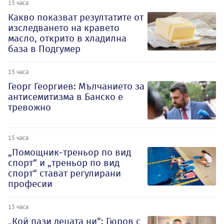
15 часа
Какво показват резултатите от
изследването на кравето
масло, открито в хладилна
база в Подгумер
15 часа
Георг Георгиев: Мълчанието за
антисемитизма в Банско е
тревожно
15 часа
„Помощник-треньор по вид
спорт“ и „треньор по вид
спорт“ стават регулирани
професии
15 часа
„Кой пази децата ни“: Гюров с