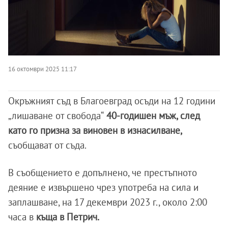
16 октомври 2025 11:17
Окръжният съд в Благоевград осъди на 12 години
„лишаване от свобода“
40-годишен мъж, след
като го призна за виновен в изнасилване,
съобщават от съда.
В съобщението е допълнено, че престъпното
деяние е извършено чрез употреба на сила и
заплашване, на 17 декември 2023 г., около 2:00
часа в
къща в Петрич.