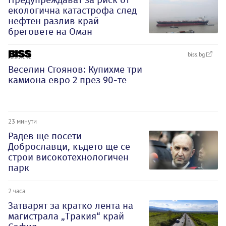
екологична катастрофа след
нефтен разлив край
бреговете на Оман
biss.bg
Веселин Стоянов: Купихме три
камиона евро 2 през 90-те
23 минути
Радев ще посети
Доброславци, където ще се
строи високотехнологичен
парк
2 часа
Затварят за кратко лента на
магистрала „Тракия“ край