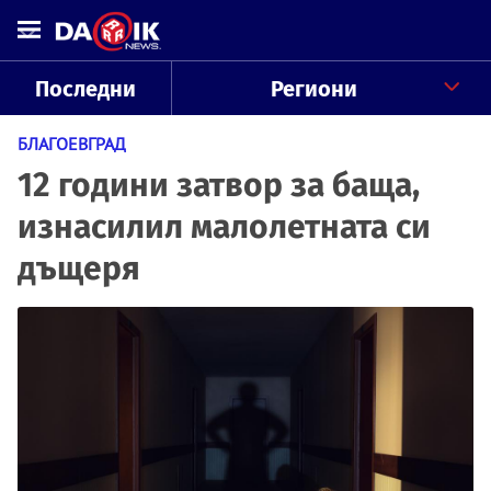
Последни
Региони
БЛАГОЕВГРАД
12 години затвор за баща,
изнасилил малолетната си
дъщеря