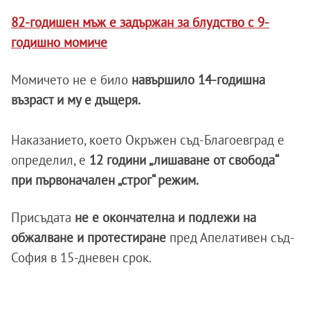
82-годишен мъж е задържан за блудство с 9-
годишно момиче
Момичето не е било
навършило 14-годишна
възраст и му е дъщеря.
Наказанието, което Окръжен съд-Благоевград е
определил, е
12 години „лишаване от свобода“
при първоначален „строг“ режим.
Присъдата
не е окончателна и подлежи на
обжалване и протестиране
пред Апелативен съд-
София в 15-дневен срок.