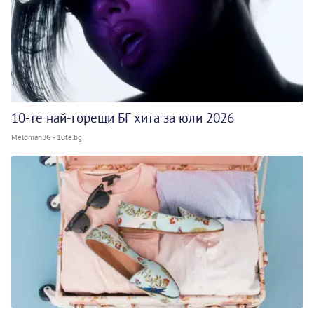
10-те най-горещи БГ хита за юли 2026
MelomanBG - 10te.bg