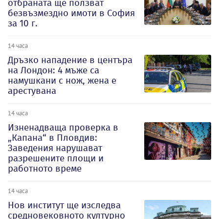
отбраната ще ползват
безвъзмездно имоти в София
за 10 г.
14 часа
Дръзко нападение в центъра
на Лондон: 4 мъже са
намушкани с нож, жена е
арестувана
14 часа
Изненадваща проверка в
„Капана“ в Пловдив:
Заведения нарушават
разрешените площи и
работното време
14 часа
Нов институт ще изследва
средновековното културно