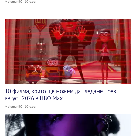
MelomanBG - 10te.bg
10 филма, които ще можем да гледаме през
август 2026 в HBO Max
MelomanBG - 10te.bg