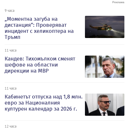
9 часа
„Моментна загуба на
дистанция“: Проверяват
инцидент с хеликоптера на
Тръмп
11 часа
Кандев: Тихомълком сменят
шефове на областни
дирекции на МВР
11 часа
Кабинетът отпуска над 1,8 млн.
евро за Националния
културен календар за 2026 г.
12 часа