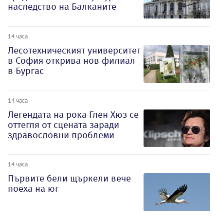
наследство на Балканите
14 часа
Лесотехническият университет
в София открива нов филиал
в Бургас
14 часа
Легендата на рока Глен Хюз се
оттегля от сцената заради
здравословни проблеми
14 часа
Първите бели щъркели вече
поеха на юг