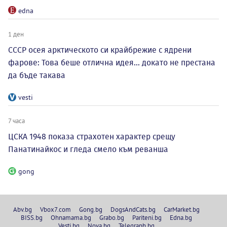
edna
1 ден
СССР осея арктическото си крайбрежие с ядрени
фарове: Това беше отлична идея... докато не престана
да бъде такава
vesti
7 часа
ЦСКА 1948 показа страхотен характер срещу
Панатинайкос и гледа смело към реванша
gong
Abv.bg
Vbox7.com
Gong.bg
DogsAndCats.bg
CarMarket.bg
BISS.bg
Ohnamama.bg
Grabo.bg
Pariteni.bg
Edna.bg
Vesti.bg
Nova.bg
Telegraph.bg