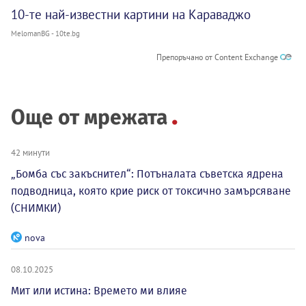
10-те най-известни картини на Караваджо
MelomanBG - 10te.bg
Препоръчано от Content Exchange
Още от мрежата
42 минути
„Бомба със закъснител“: Потъналата съветска ядрена
подводница, която крие риск от токсично замърсяване
(СНИМКИ)
nova
08.10.2025
Мит или истина: Времето ми влияе