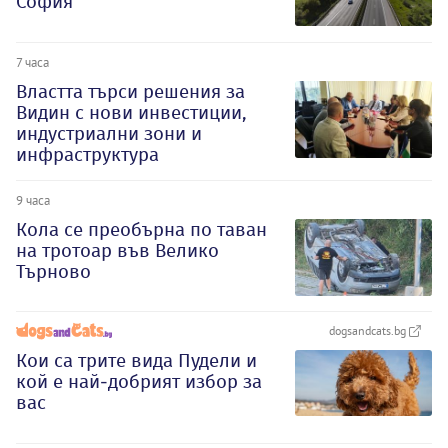
София
7 часа
Властта търси решения за
Видин с нови инвестиции,
индустриални зони и
инфраструктура
9 часа
Кола се преобърна по таван
на тротоар във Велико
Търново
dogsandcats.bg
Кои са трите вида Пудели и
кой е най-добрият избор за
вас