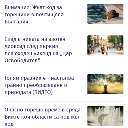
Внимание: Жълт код за
горещини в почти цяла
България
Спад в нивата на азотен
диоксид след първия
пешеходен уикенд на „Цар
Освободител“
Голям празник е - настъпва
трайно преобразяване в
природата (ВИДЕО)
Опасно горещо време в сряда:
Вижте кои области са под жълт
код