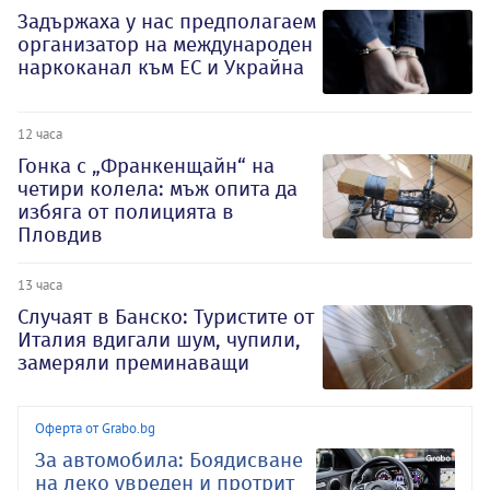
Задържаха у нас предполагаем
организатор на международен
наркоканал към ЕС и Украйна
12 часа
Гонка с „Франкенщайн“ на
четири колела: мъж опита да
избяга от полицията в
Пловдив
13 часа
Случаят в Банско: Туристите от
Италия вдигали шум, чупили,
замеряли преминаващи
Оферта от Grabo.bg
За автомобила: Боядисване
на леко увреден и протрит