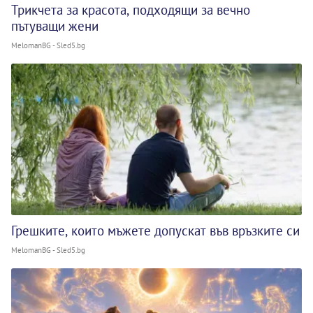
Трикчета за красота, подходящи за вечно
пътуващи жени
MelomanBG - Sled5.bg
Грешките, които мъжете допускат във връзките си
MelomanBG - Sled5.bg