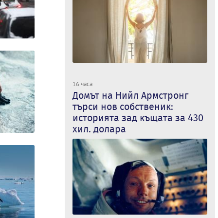
16 часа
Домът на Нийл Армстронг
търси нов собственик:
историята зад къщата за 430
хил. долара