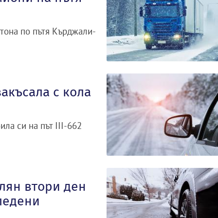
тона по пътя Кърджали-
акъсала с кола
ла си на път III-662
олян втори ден
аледени