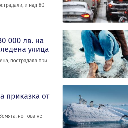
страдали, и над 80
0 000 лв. на
аледена улица
ена, пострадала при
на приказка от
емята, но това не