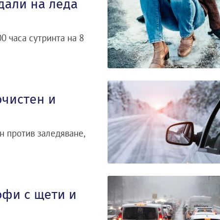
адали на леда
0 часа сутринта на 8
очистен и
н против заледяване,
офи с щети и