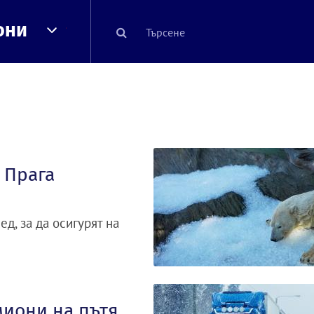
они
 Прага
д, за да осигурят на
миони на пътя