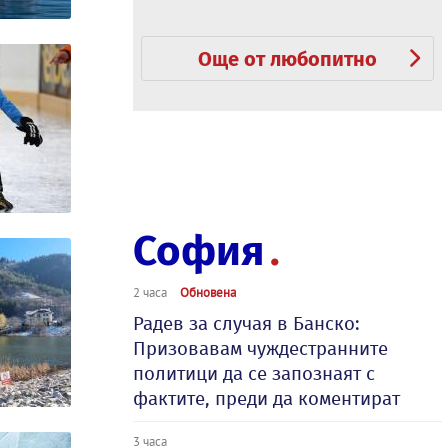
Още от любопитно
София
2 часа
Обновена
Радев за случая в Банско:
Призовавам чуждестранните
политици да се запознаят с
фактите, преди да коментират
3 часа