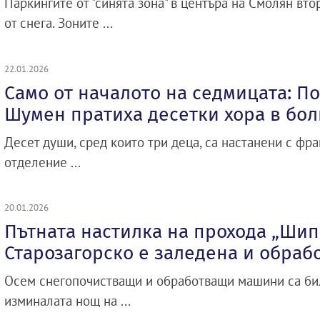
Паркингите от "синята зона" в центъра на Смолян вт
от снега. Зоните ...
22.01.2026
Само от началото на седмицата: П
Шумен пратиха десетки хора в бо
Десет души, сред които три деца, са настанени с фр
отделение ...
20.01.2026
Пътната настилка на прохода „Шип
Старозагорско е заледена и обраб
Осем снегопочистващи и обработващи машини са бил
изминалата нощ на ...