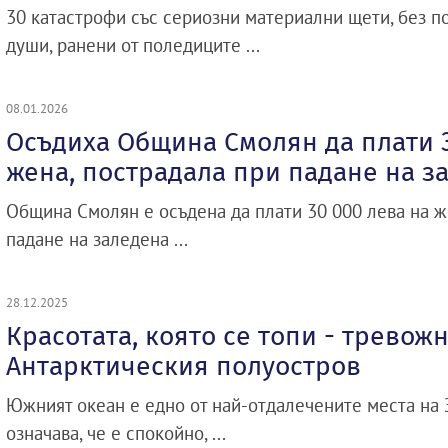
30 катастрофи със сериозни материални щети, без по
души, ранени от поледиците ...
08.01.2026
Осъдиха Община Смолян да плати 3
жена, пострадала при падане на з
Община Смолян е осъдена да плати 30 000 лева на ж
падане на заледена ...
28.12.2025
Красотата, която се топи - тревож
Антарктическия полуостров
Южният океан е едно от най-отдалечените места на З
означава, че е спокойно, ...