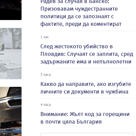
Радев за случая в Банско:
Призовавам чуждестранните
политици да се запознаят с
фактите, преди да коментират
1 час
След жестокото убийство в
Пловдив: Случаят се заплита, сред
задържаните има и непълнолетни
3 часа
Какво да направите, ако изгубите
личните си документи в чужбина
4 часа
Внимание: Жълт код за горещини
в почти цяла България