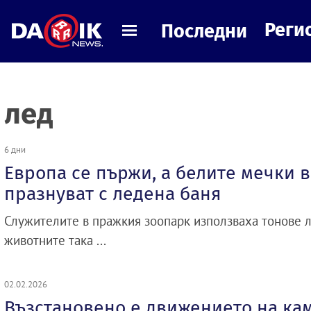
Реги
Последни
лед
6 дни
Европа се пържи, а белите мечки в
празнуват с ледена баня
Служителите в пражкия зоопарк използваха тонове ле
животните така ...
02.02.2026
Възстановено е движението на ка