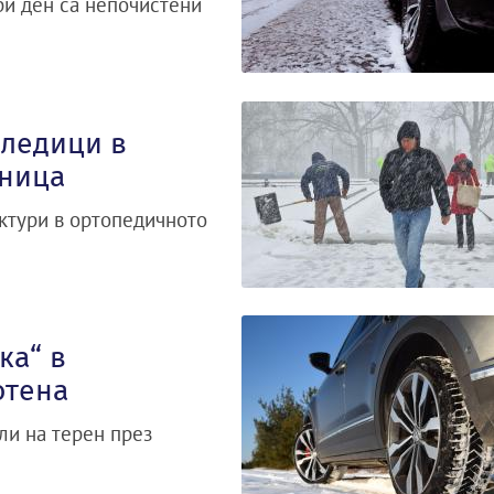
ори ден са непочистени
оледици в
лница
актури в ортопедичното
ка“ в
отена
и на терен през