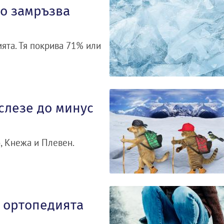
що замръзва
ята. Тя покрива 71% или
слезе до минус
, Кнежа и Плевен.
з ортопедията