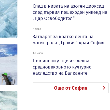
Спад в нивата на азотен диоксид
след първия пешеходен уикенд на
„Цар Освободител“
4 часа
Затварят за кратко лента на
магистрала „Тракия“ край София
16 часа
Нов институт ще изследва
средновековното културно
наследство на Балканите
Още от София