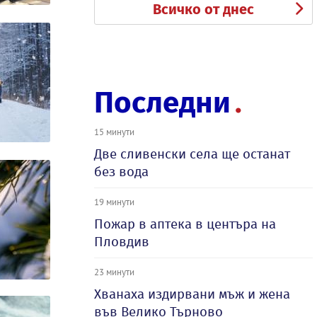
Всичко от днес
Последни
15 минути
Две сливенски села ще останат
без вода
19 минути
Пожар в аптека в центъра на
Пловдив
23 минути
Хванаха издирвани мъж и жена
във Велико Търново