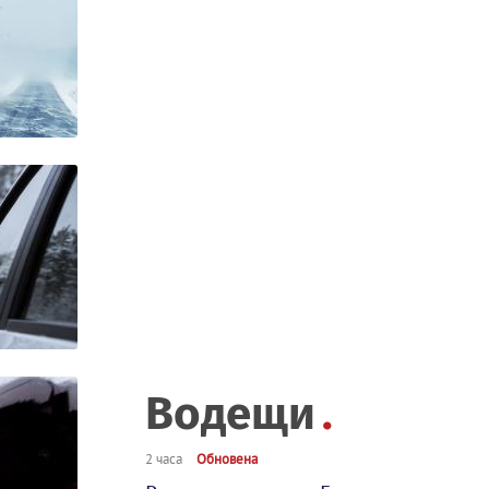
Водещи
2 часа
Обновена