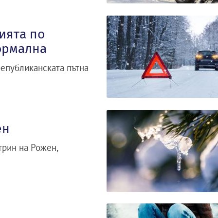
ията по
ормална
републиканската пътна
ен
трин на Рожен,