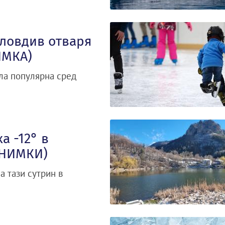
Пловдив отваря
ИМКА)
ала популярна сред
а -12° в
СНИМКИ)
 тази сутрин в