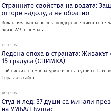
Странните свойства на водата: За
отгоре надолу, а не обратно
Водата има важна роля за поддържане живота на Зем
близо 2/3 от земната ...
21.02.2025
Ледена епоха в страната: Живакът 
15 градуса (СНИМКА)
Най-ниски са температурите в петък сутрин в Елхово
Справка в сайта ...
20.02.2025
Студ и лед: 37 души са минали пре
на УМБАЛ-Бургас