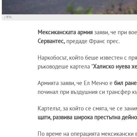
/ БТА
Мексиканската армия
заяви, че при во
Сервантес,
предаде Франс прес.
Наркобосът, който беше известен с пр
ръководеше картела "
Халиско нуева хе
Армията заяви, че Ел Менчо е
бил ране
починал при въздушния си трансфер к
Картелът, за който се смята, че се зани
щати, развива широка престъпна дейно
По време на операцията мексикански 