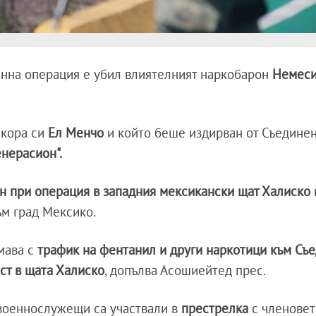
енна операция е убил влиятелният наркобарон
Немеси
якора си
Ел Менчо
и който беше издирван от Съединен
нерасион".
н при операция в западния мексикански щат Халиско
ъм град Мексико.
мава с
трафик на фентанил и други наркотици към Съ
ст в щата Халиско
, допълва Асошиейтед прес.
военнослужещи са участвали в
престрелка
с членовет