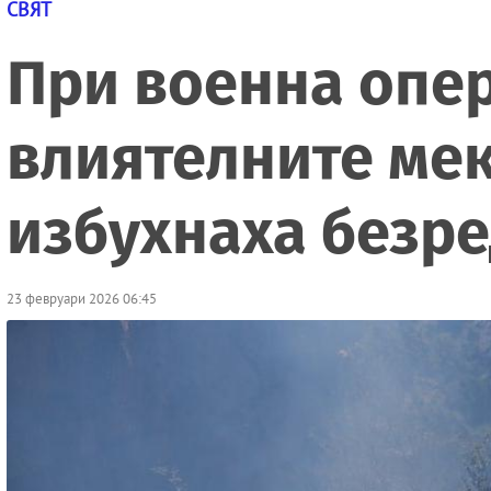
СВЯТ
При военна опер
влиятелните ме
избухнаха безр
23 февруари 2026 06:45