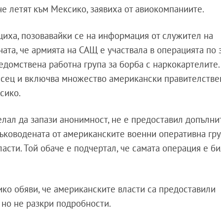
е летят към Мексико, заявиха от авиокомпаниите.
бщиха, позовавайки се на информация от служител на
ата, че армията на САЩ е участвала в операцията по 
домствена работна група за борба с наркокартелите.
есец и включва множество американски правителстве
сико.
елал да запази анонимност, не е предоставил допълн
ръководената от американските военни оперативна гр
асти. Той обаче е подчертал, че самата операция е би
ко обяви, че американските власти са предоставили
 но не разкри подробности.