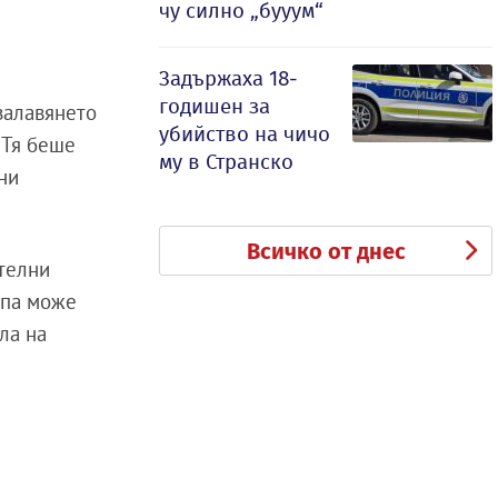
чу силно „бууум“
Задържаха 18-
годишен за
залавянето
убийство на чичо
 Тя беше
му в Странско
ни
Всичко от днес
ителни
упа може
ла на