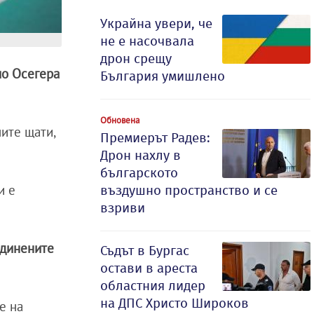
Украйна увери, че
не е насочвала
дрон срещу
о Осегера
България умишлено
Обновена
ите щати,
Премиерът Радев:
Дрон нахлу в
българското
и е
въздушно пространство и се
взриви
единените
Съдът в Бургас
остави в ареста
областния лидер
на ДПС Христо Широков
е на