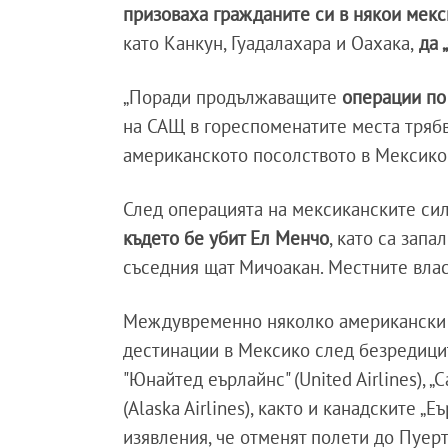
призоваха гражданите си в някои мек
като Канкун, Гуадалахара и Оахака,
да 
„Поради продължаващите
операции по 
на САЩ в гореспоменатите места трябв
американското посолството в Мексико 
След операцията на мексиканските си
където бе убит Ел Менчо
, като са зап
съседния щат Мичоакан. Местните вла
Междувременно няколко американски 
дестинации в Мексико след безредицит
"Юнайтед еърлайнс" (United Airlines), „
(Alaska Airlines), както и канадските „Е
изявления, че отменят полети до Пуер