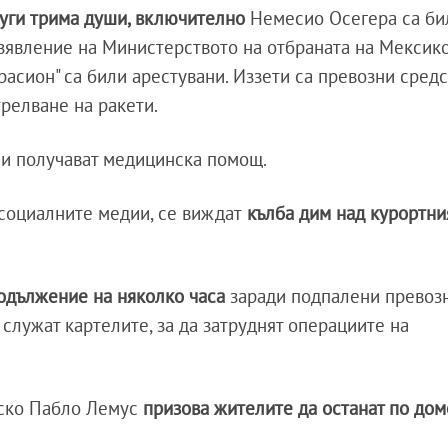
руги трима души, включително
Немесио Осегера са би
изявление на Министерството на отбраната на Мексико
асион" са били арестувани. Иззети са превозни средс
трелване на ракети.
и получават медицинска помощ.
социалните медии, се виждат
кълба дим над курортни
одължение на няколко часа
заради подпалени превоз
и служат картелите, за да затруднят операциите на
иско Пабло Лемус
призова жителите да останат по дом