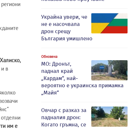
и региони
Украйна увери, че
не е насочвала
жданите
дрон срещу
България умишлено
Обновена
Халиско,
МО: Дронът,
 и в
паднал край
„Кардам“, най-
вероятно е украинска примамка
яколко
„Майя“
возвачи
йнс“
Овчар с разказ за
падналия дрон:
в отделни
Когато гръмна, се
ти им е