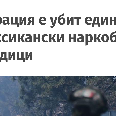
ация е убит един
ксикански нарко
едици