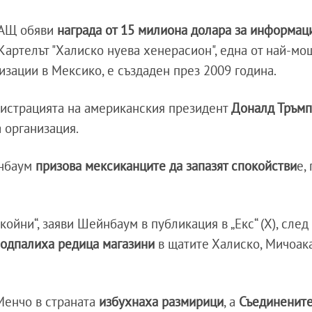
САЩ обяви
награда от 15 милиона долара за информац
Картелът "Халиско нуева хенерасион", една от най-мо
изации в Мексико, е създаден през 2009 година.
истрацията на американския президент
Доналд Тръм
 организация.
нбаум
призова мексиканците да запазят спокойстви
е,
ойни“, заяви Шейнбаум в публикация в „Екс“ (X), след
одпалиха редица магазини
в щатите Халиско, Мичоака
Менчо в страната
избухнаха размирици
, а
Съединенит