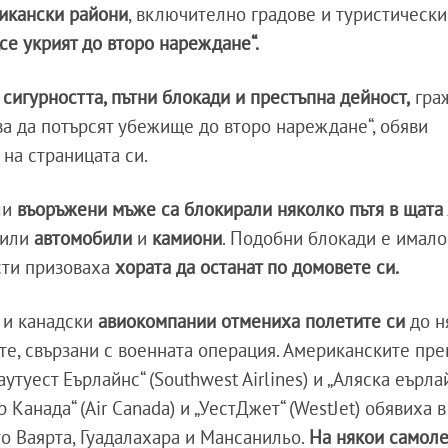
сикански райони
, включително градове и туристическ
„се укрият до второ нареждане“.
сигурността, пътни блокади и престъпна дейност,
гра
а да потърсят убежище до второ нареждане“, обяви
на страницата си.
ли
въоръжени мъже са блокирали няколко пътя в щата 
алили
автомобили
и
камиони
. Подобни блокади е имало
сти призоваха
хората да останат по домовете си.
и канадски
авиокомпании отмениха полетите си
до н
е, свързани с военната операция. Американските пре
Саутуест Еърлайнс“ (Southwest Airlines) и „Аляска еърла
ър Канада“ (Air Canada) и „УестДжет“ (WestJet) обявиха 
то Ваярта, Гуадалахара и Мансанильо.
На някои самоле