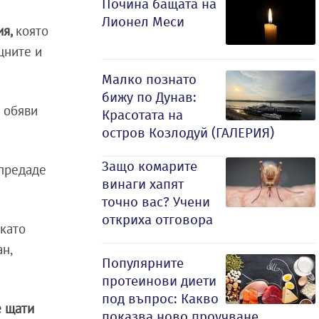
Почина бащата на
Лионел Меси
ия,
която
щните и
Малко познато
бижу по Дунав:
п
обяви
Красотата на
остров Козлодуй (ГАЛЕРИЯ)
Защо комарите
 предаде
винаги хапят
точно вас? Учени
откриха отговора
 като
н,
Популярните
протеинови диети
под въпрос: Какво
е щати
показва ново проучване