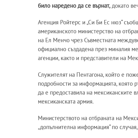
било наредено да се върнат,
докато веч
Агенция Ройтерс и „Си Би Ес нюз“ съо
американското министерство на отбран
на Ел Менчо чрез Съвместната междуве
официално създадена през миналия м
агенции, както и представители на Мек
Служителят на Пентагона, който е пож
подробности за информацията, която 
да е предоставила на мексиканските вл
мексиканската армия.
Министерството на отбраната на Мекси
„допълнителна информация“ по случая,