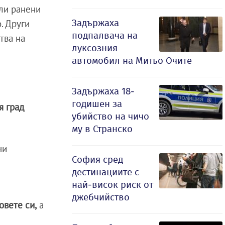
ли ранени
Задържаха
. Други
подпалвача на
тва на
луксозния
автомобил на Митьо Очите
Задържаха 18-
годишен за
я град
убийство на чичо
му в Странско
ни
София сред
дестинациите с
най-висок риск от
джебчийство
овете си,
а