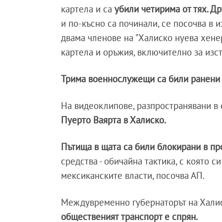
картела и са
убили четирима от тях. Д
и по-късно са починали, се посочва в 
двама членове на "Халиско нуева хенер
картела и оръжия, включително за изс
Трима военнослужещи са били ранени
На видеоклипове, разпространявани в 
Пуерто Ваярта в Халиско.
Пътища в щата са били блокирани в пр
средства - обичайна тактика, с която с
мексиканските власти, посочва АП.
Междувременно губернаторът на Хал
общественият транспорт е спрян.