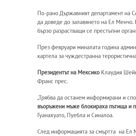
По-рано Държавният департамент на 
да доведе до залавянето на Ел Менчо. 
бързо разрастващи се престъпни орган
През февруари миналата година админ
картела за чуждестранна терористична
Президентът на Мексико
Клаудия Шей
Франс прес.
„Трябва да останем информирани и спок
въоръжени мъже блокираха пътища и п
Гуанахуато, Пуебла и Синалоа.
След информацията за смъртта на Ел 