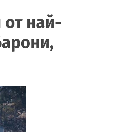
 от най-
барони,