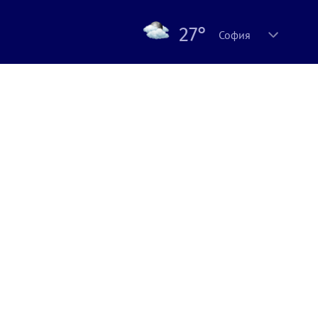
27°
София