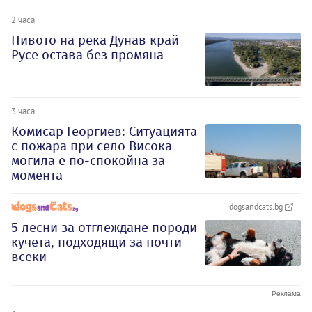
2 часа
Нивото на река Дунав край
Русе остава без промяна
3 часа
Комисар Георгиев: Ситуацията
с пожара при село Висока
могила е по-спокойна за
момента
dogsandcats.bg
5 лесни за отглеждане породи
кучета, подходящи за почти
всеки