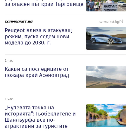
за опасен път край Търговище
carmarket.bg
Peugeot влиза в атакуващ
режим, пуска седем нови
модела до 2030. г.
1 час
Какви са последиците от
пожара край Асеновград
1 час
„Нулевата точка на
историята“: Гьобеклитепе и
Шанлъурфа все по-
атрактивни за туристите