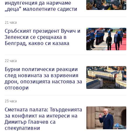
индулгенция да наричаме
„деца” малолетните садисти
21 часа
Сръбският президент Вучич и
Зеленски се срещнаха в
Белград, какво си казаха
22 часа
Бурни политически реакции
след новината за взривения
дрон, опозицията настоява за
отговори
23 часа
Сметната палата: Твърденията
за конфликт на интереси на
Димитър Главчев са
спекулативни