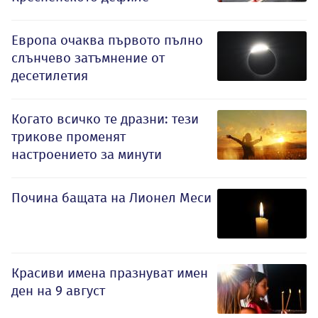
Европа очаква първото пълно
слънчево затъмнение от
десетилетия
Когато всичко те дразни: тези
трикове променят
настроението за минути
Почина бащата на Лионел Меси
Красиви имена празнуват имен
ден на 9 август