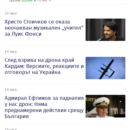
13 часа
Христо Стоичков се оказа
неочакван музикален „учител“
за Луис Фонси
14 часа
След взрива на дрона край
Кардам: Версиите, реакциите и
отговорът на Украйна
14 часа
Адмирал Ефтимов за падналия
у нас дрон: Няма
преднамерени действия срещу
България
15 часа