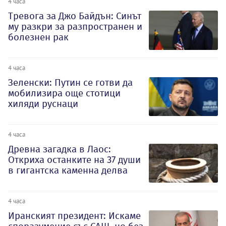
4 часа
Тревога за Джо Байдън: Синът
му разкри за разпространен и
болезнен рак
4 часа
Зеленски: Путин се готви да
мобилизира още стотици
хиляди руснаци
4 часа
Древна загадка в Лаос:
Откриха останките на 37 души
в гигантска каменна делва
4 часа
Иранският президент: Искаме