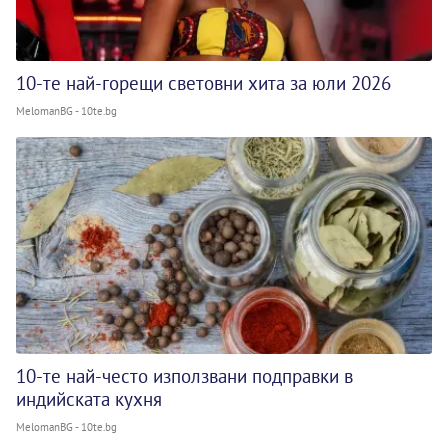
10-те най-горещи световни хита за юли 2026
MelomanBG - 10te.bg
10-те най-често използвани подправки в
индийската кухня
MelomanBG - 10te.bg