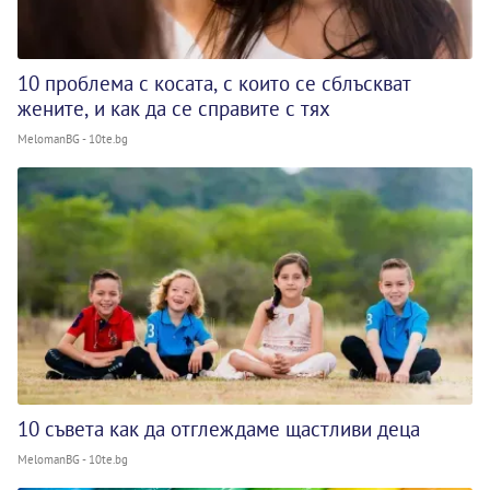
10 проблема с косата, с които се сблъскват
жените, и как да се справите с тях
MelomanBG - 10te.bg
10 съвета как да отглеждаме щастливи деца
MelomanBG - 10te.bg