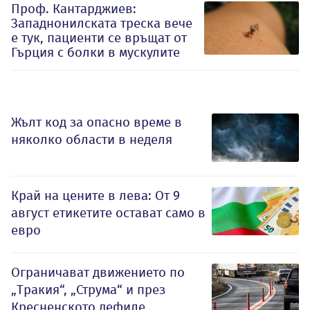
Проф. Кантарджиев:
Западнонилската треска вече
е тук, пациенти се връщат от
Гърция с болки в мускулите
Жълт код за опасно време в
няколко области в неделя
Край на цените в лева: От 9
август етикетите остават само в
евро
Ограничават движението по
„Тракия“, „Струма“ и през
Кресненското дефиле