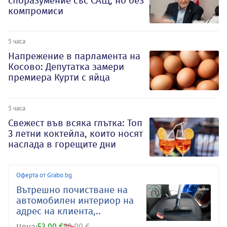
споразумение със САЩ, но без
компромиси
5 часа
Напрежение в парламента на
Косово: Депутатка замери
премиера Курти с яйца
5 часа
Свежест във всяка глътка: Топ
3 летни коктейла, които носят
наслада в горещите дни
Оферта от Grabo.bg
Вътрешно почистване на
автомобилен интериор на
адрес на клиента,..
Цена:
53.00 €
90.00 €