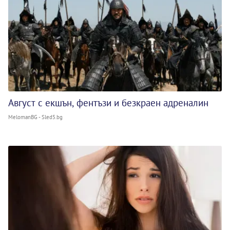
Август с екшън, фентъзи и безкраен адреналин
MelomanBG - Sled5.bg