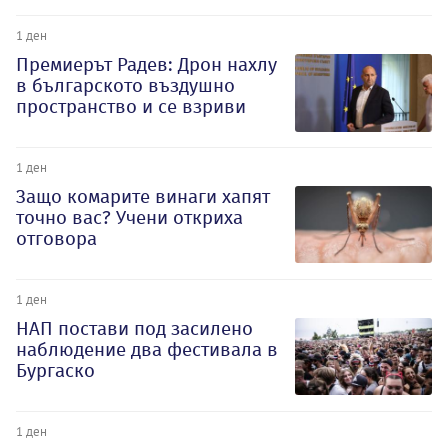
1 ден
Премиерът Радев: Дрон нахлу
в българското въздушно
пространство и се взриви
1 ден
Защо комарите винаги хапят
точно вас? Учени откриха
отговора
1 ден
НАП постави под засилено
наблюдение два фестивала в
Бургаско
1 ден