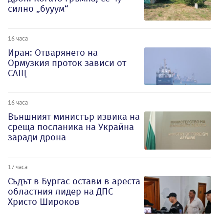
силно „бууум“
16 часа
Иран: Отварянето на
Ормузкия проток зависи от
САЩ
16 часа
Външният министър извика на
среща посланика на Украйна
заради дрона
17 часа
Съдът в Бургас остави в ареста
областния лидер на ДПС
Христо Широков