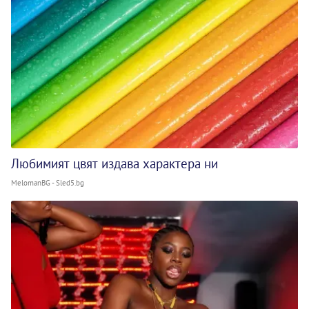
Любимият цвят издава характера ни
MelomanBG - Sled5.bg