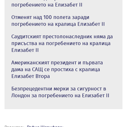
погребението на Елизабет II
Отменят над 100 полета заради
погребението на кралица Елизабет II
Саудитският престолонаследник няма да
присъства на погребението на кралица
Елизабет II
Американският президент и първата
дама на САЩ се простиха с кралица
Елизабет Втора
Безпрецедентни мерки за сигурност в
Лондон за погребението на Елизабет II