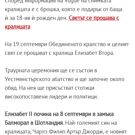
Според информация на Vogue на снимката
кралицата е с брошка, която е подарък от баща
ѝ за 18-ия ѝ рожден ден.
Светът се прощава с
кралицата
На 19 септември Обединеното кралство и целият
свят се прощават с кралица Елизабет Втора.
Траурната церемония ще се състои в
Уестминстърското абатство и ще започне около
обяд. На нея ще присъстват стотици
високопоставени лидери и политици.
Елизабет II почина на 8 септември в замъка
Балморал в Шотландия
. Най-големият син на
кралицата, Чарлз Филип Артър Джордж, е новият