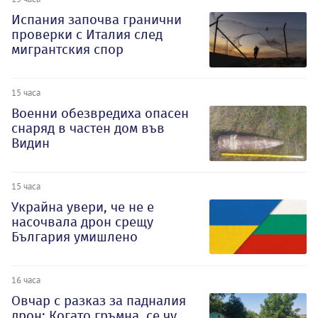
Испания започва гранични
проверки с Италия след
мигрантския спор
15 часа
Военни обезвредиха опасен
снаряд в частен дом във
Видин
15 часа
Украйна увери, че не е
насочвала дрон срещу
България умишлено
16 часа
Овчар с разказ за падналия
дрон: Когато гръмна, се чу