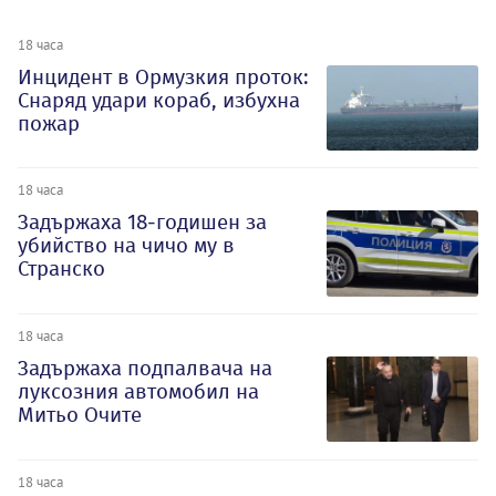
18 часа
Инцидент в Ормузкия проток:
Снаряд удари кораб, избухна
пожар
18 часа
Задържаха 18-годишен за
убийство на чичо му в
Странско
18 часа
Задържаха подпалвача на
луксозния автомобил на
Митьо Очите
18 часа