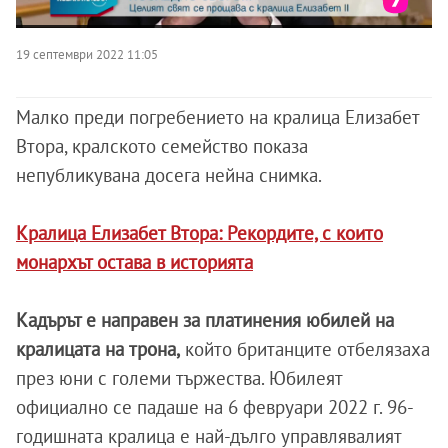
19 септември 2022 11:05
Малко преди погребението на кралица Елизабет
Втора, кралското семейство показа
непубликувана досега нейна снимка.
Кралица Елизабет Втора: Рекордите, с които
монархът остава в историята
Кадърът е направен за платинения юбилей на
кралицата на трона,
който британците отбелязаха
през юни с големи тържества. Юбилеят
официално се падаше на 6 февруари 2022 г. 96-
годишната кралица е най-дълго управлявалият