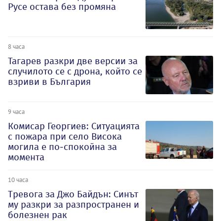
Русе остава без промяна
8 часа
Тагарев разкри две версии за
случилото се с дрона, който се
взриви в България
9 часа
Комисар Георгиев: Ситуацията
с пожара при село Висока
могила е по-спокойна за
момента
10 часа
Тревога за Джо Байдън: Синът
му разкри за разпространен и
болезнен рак