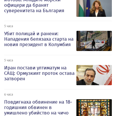
офицери да бранят
суверенитета на България
5 часа
Убит полицай и ранени:
Нападения белязаха старта на
новия президент в Колумбия
5 часа
Иран постави ултиматум на
САЩ: Ормузкият проток остава
затворен
6 часа
Повдигнаха обвинение на 18-
годишния обвинен в
умишлено убийство на чичо