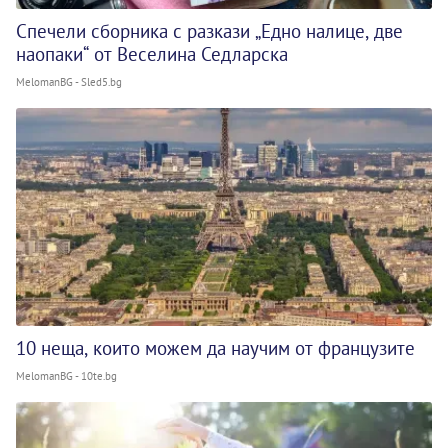
Спечели сборника с разкази „Едно налице, две
наопаки“ от Веселина Седларска
MelomanBG - Sled5.bg
10 неща, които можем да научим от французите
MelomanBG - 10te.bg