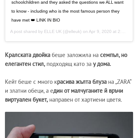
schoolchildren and they asked the questions we ALL want
to know - including who is the most famous person they
have met 👑 LINK IN BIO
A post shared by
ELLE UK
(@elleuk) on
Apr 9, 2020 at 2:59am PDT
Кралската двойка
беше заложила на
семпъл, но
елегантен стил,
подходящ като за
у дома.
Кейт беше с много к
расива жълта блуза
на „ZARA“
и златни обеци, а е
дин от малчуганите й връчи
виртуален букет,
направен от хартиени цветя.