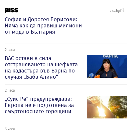
biss.bg
София и Доротея Борисови:
Няма как да правиш милиони
от мода в България
2 часа
ВАС остави в сила
отстраняването на шефката
на кадастъра във Варна по
случая „Баба Алино“
2 часа
„Суис Ре“ предупреждава:
Европа не е подготвена за
смъртоносните горещини
3 часа