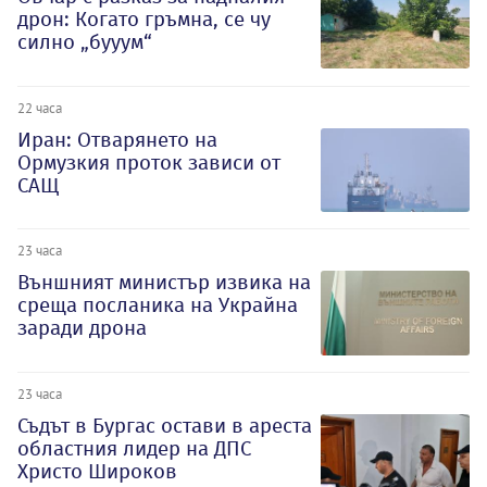
дрон: Когато гръмна, се чу
силно „бууум“
22 часа
Иран: Отварянето на
Ормузкия проток зависи от
САЩ
23 часа
Външният министър извика на
среща посланика на Украйна
заради дрона
23 часа
Съдът в Бургас остави в ареста
областния лидер на ДПС
Христо Широков