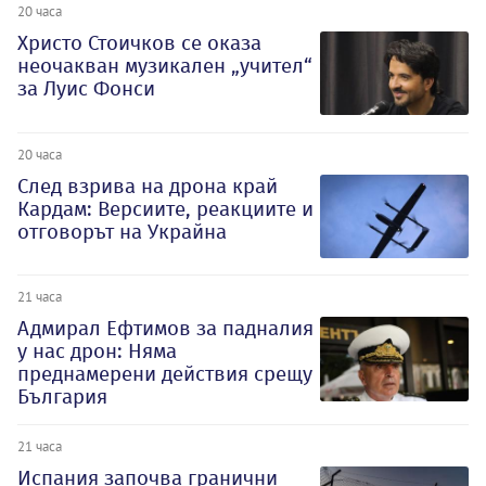
20 часа
Христо Стоичков се оказа
неочакван музикален „учител“
за Луис Фонси
20 часа
След взрива на дрона край
Кардам: Версиите, реакциите и
отговорът на Украйна
21 часа
Адмирал Ефтимов за падналия
у нас дрон: Няма
преднамерени действия срещу
България
21 часа
Испания започва гранични