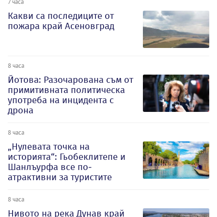
7 часа
Какви са последиците от
пожара край Асеновград
8 часа
Йотова: Разочарована съм от
примитивната политическа
употреба на инцидента с
дрона
8 часа
„Нулевата точка на
историята“: Гьобеклитепе и
Шанлъурфа все по-
атрактивни за туристите
8 часа
Нивото на река Дунав край