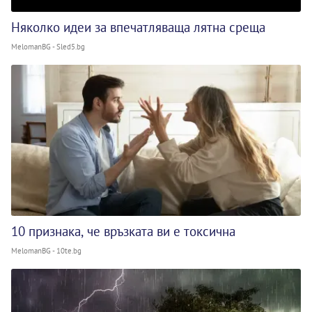
Няколко идеи за впечатляваща лятна среща
MelomanBG - Sled5.bg
10 признака, че връзката ви е токсична
MelomanBG - 10te.bg