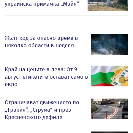
украинска примамка „Майя“
Жълт код за опасно време в
няколко области в неделя
Край на цените в лева: От 9
август етикетите остават само в
евро
Ограничават движението по
„Тракия“, „Струма“ и през
Кресненското дефиле