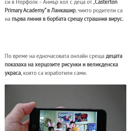
си в Норфолк – Анмър хол с деца от „
Casterton
Primary Academy“ в Ланкашир
, чиито родители са
на
първа линия в борбата срещу страшния вирус.
По време на едночасовата онлайн среща
децата
показаха на херцозите рисунки и великденска
украса
, която са изработили сами.