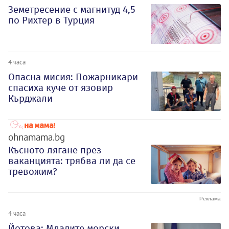
Земетресение с магнитуд 4,5
по Рихтер в Турция
4 часа
Опасна мисия: Пожарникари
спасиха куче от язовир
Кърджали
ohnamama.bg
Късното лягане през
ваканцията: трябва ли да се
тревожим?
4 часа
Йотова: Младите морски