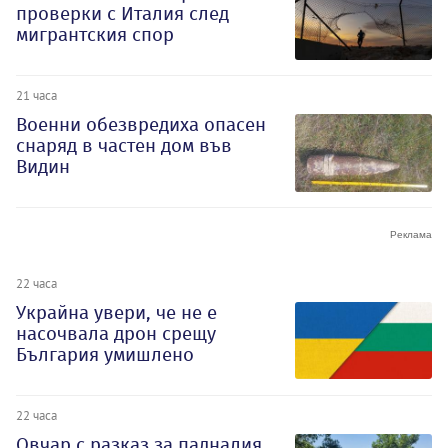
проверки с Италия след
мигрантския спор
21 часа
Военни обезвредиха опасен
снаряд в частен дом във
Видин
22 часа
Украйна увери, че не е
насочвала дрон срещу
България умишлено
22 часа
Овчар с разказ за падналия