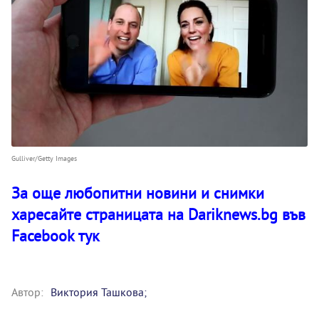
Gulliver/Getty Images
За още любопитни новини и снимки
харесайте страницата на Dariknews.bg във
Facebook тук
Автор:
Виктория Ташкова;