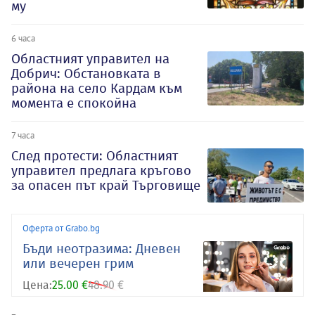
му
6 часа
Oбластният управител на
Добрич: Обстановката в
района на село Кардам към
момента е спокойна
7 часа
След протести: Областният
управител предлага кръгово
за опасен път край Търговище
Оферта от Grabo.bg
Бъди неотразима: Дневен
или вечерен грим
Цена:
25.00 €
48.90 €