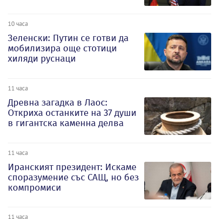
10 часа
Зеленски: Путин се готви да
мобилизира още стотици
хиляди руснаци
11 часа
Древна загадка в Лаос:
Откриха останките на 37 души
в гигантска каменна делва
11 часа
Иранският президент: Искаме
споразумение със САЩ, но без
компромиси
11 часа