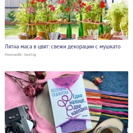
Лятна маса в цвят: свежи декорации с мушкато
MelomanBG - Sled5.bg