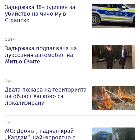
Задържаха 18-годишен за
убийство на чичо му в
Странско
1 ден
Задържаха подпалвача на
луксозния автомобил на
Митьо Очите
1 ден
Двата пожара на територията
на област Хасково са
локализирани
1 ден
МО: Дронът, паднал край
„Кардам“, най-вероятно е