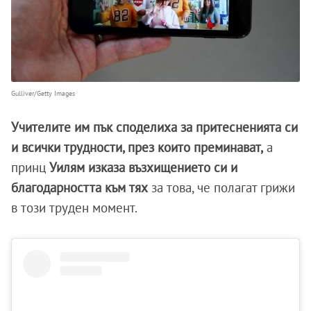
Gulliver/Getty Images
Учителите им пък споделиха за притесненията си
и всички трудности, през които преминават,
а
принц
Уилям изказа възхищението си и
благодарността към тях
за това, че полагат грижи
в този труден момент.