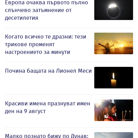
Европа очаква първото пълно
слънчево затъмнение от
десетилетия
Когато всичко те дразни: тези
трикове променят
настроението за минути
Почина бащата на Лионел Меси
Красиви имена празнуват имен
ден на 9 август
Малко познато бижу по Дунав: