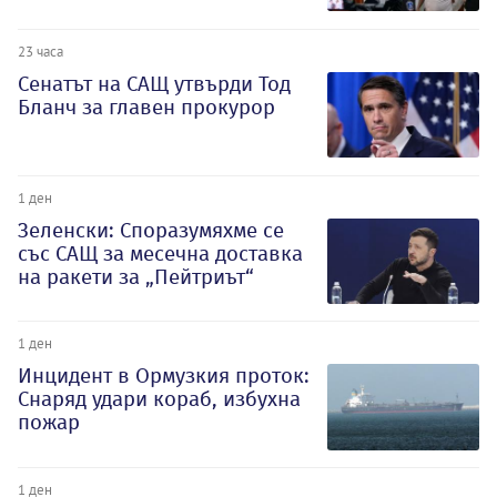
23 часа
Сенатът на САЩ утвърди Тод
Бланч за главен прокурор
1 ден
Зеленски: Споразумяхме се
със САЩ за месечна доставка
на ракети за „Пейтриът“
1 ден
Инцидент в Ормузкия проток:
Снаряд удари кораб, избухна
пожар
1 ден