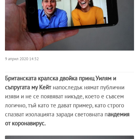
9 април 2020 14:52
Британската кралска двойка принц Уилям и
съпругата му Кейт
напоследък нямат публични
изяви и не се появяват никъде, което е съвсем
логично, тъй като те дават пример, като строго
спазват изолацията заради световната п
андемия
от коронавирус.