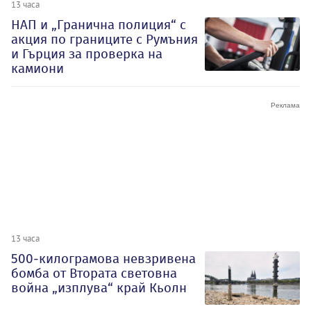
13 часа
НАП и „Гранична полиция“ с
акция по границите с Румъния
и Гърция за проверка на
камиони
13 часа
500-килограмова невзривена
бомба от Втората световна
война „изплува“ край Кьолн