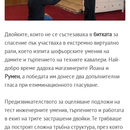
Двойките, които не се състезаваха в
битката
за
спасение пък участваха в екстремно виртуално
рали, което изпита шофьорските умения на
дамите и търпението на техните кавалери. Най-
добро време дадоха магазинерите Йоана и
Румен
, а победата им донесе два допълнителни
гласа при елиминационното гласуване.
Предизвикателството за оцеляване подложи на
тест инженерните умения, търпението и работата
в екип на трите застрашени двойки. Те трябваше
да построят сложна тръбна структура, през която