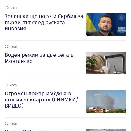
10 часа
Зеленски ще посети Сърбия за
първи път след руската
инвазия
11 часа
Воден режим за две села в
Монтанско
12 часа
Огромен пожар избухна в
столичен квартал (СНИМКИ/
ВИДЕО)
12 часа