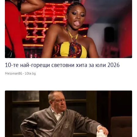
10-те най-горещи световни хита за юли 2026
MelomanBG - 10te.bg