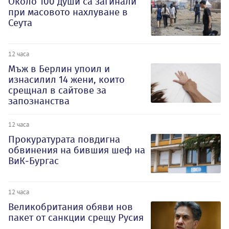
Около 100 души са загинали
при масовото нахлуване в
Сеута
12 часа
Мъж в Берлин упоил и
изнасилил 14 жени, които
срещнал в сайтове за
запознанства
12 часа
Прокуратурата повдигна
обвинения на бившия шеф на
ВиК-Бургас
12 часа
Великобритания обяви нов
пакет от санкции срещу Русия