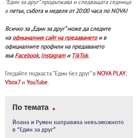
"Един за друг” продължава и следващата седмица
в
петък, събота и неделя от 20:00 часа по NOVA!
Всичко за „Един за друг“ може да следите
на
официалния сайт на предаването
и в
официалните профили на предаването
във
Facebook
,
Instagram
и
TikTok
.
Гледайте подкаста “Един без друг” в
NOVA PLAY
,
Vbox7
и
YouTube
.
По темата
Йоана и Румен направиха невъзможното
в “Един за друг”