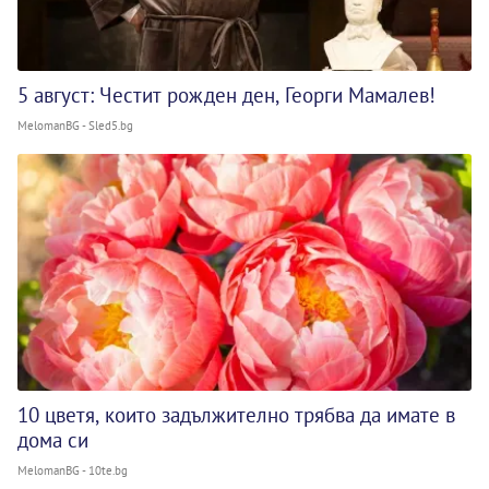
5 август: Честит рожден ден, Георги Мамалев!
MelomanBG - Sled5.bg
10 цветя, които задължително трябва да имате в
дома си
MelomanBG - 10te.bg