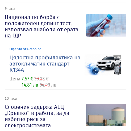
9 часа
Национал по борба с
положителен допинг тест,
използвал анаболи от ерата
на ГДР
Оферта от Grabo.bg
Цялостна профилактика на
автоклиматик стандарт
R134A
Цена:
7.57 €
33.23 €
14.81 лв
64.99 лв
10 часа
Словения задържа АЕЦ
„Кръшко“ в работа, за да
избегне риск за
електросистемата