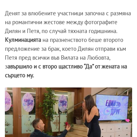
Денят за влюбените участници започна с размяна
на романтични жестове между фотографите
Дилян и Петя, по случай тяхната годишнина.
Кулминацията
на празненството беше второто
предложение за брак, което Дилян отправи към
Петя пред всички във Вилата на Любовта,
з
авършило и с второ щастливо “Да” от жената на
сърцето му.