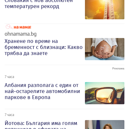
Словакия с нов абсолютен
температурен рекорд
ohnamama.bg
Хранене по време на
бременност с близнаци: Какво
трябва да знаете
7 часа
Албания разполага с един от
най-остарелите автомобилни
паркове в Европа
7 часа
Йотова: България има голям