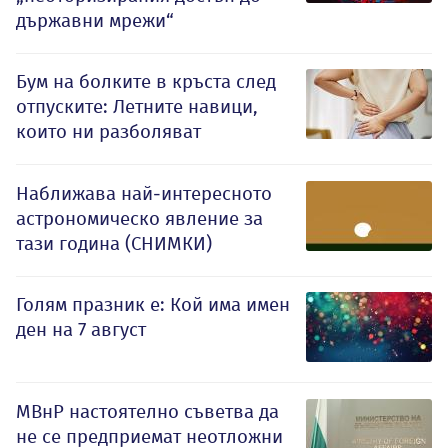
държавни мрежи“
Бум на болките в кръста след
отпуските: Летните навици,
които ни разболяват
Наближава най-интересното
астрономическо явление за
тази година (СНИМКИ)
Голям празник е: Кой има имен
ден на 7 август
МВнР настоятелно съветва да
не се предприемат неотложни