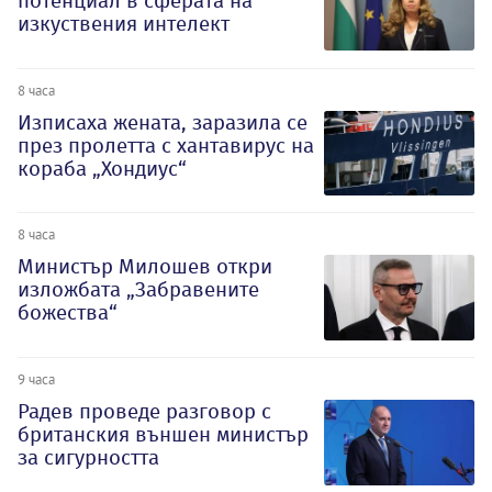
потенциал в сферата на
изкуствения интелект
8 часа
Изписаха жената, заразила се
през пролетта с хантавирус на
кораба „Хондиус“
8 часа
Министър Милошев откри
изложбата „Забравените
божества“
9 часа
Радев проведе разговор с
британския външен министър
за сигурността