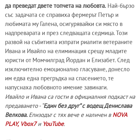
да преведат двете топчета на любовта.
Най-бързо
със задачата се справиха фермерът Петър и
любимата му Галена, осигурявайки си място в
надпреварата и през следващата седмица. Този
развой на събитията изпрати риалити ветераните
Ивана и Ивайло на елиминация срещу младите
юристи от Момчилград Йордан и Елизабет. След
изключително емоционално гласуване, донесло
им едва една прегръдка на спасението, те
напуснаха любовното имение завинаги.
Ивайло и Ивана са гости в официалния подкаст на
предаването - “
Един без друг” с водещ Денислава
Велкова.
Епизодът с тях вече е наличен в
NOVA
PLAY,
Vbox7
и
YouTube
.