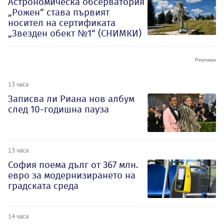
Астрономическа обсерватория
„Рожен“ става първият
носител на сертификата
„Звезден обект №1“ (СНИМКИ)
13 часа
Записва ли Риана нов албум
след 10-годишна пауза
13 часа
София поема дълг от 367 млн.
евро за модернизирането на
градската среда
14 часа