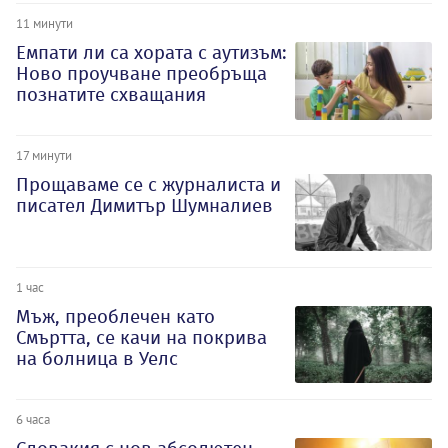
11 минути
Емпати ли са хората с аутизъм:
Ново проучване преобръща
познатите схващания
17 минути
Прощаваме се с журналиста и
писател Димитър Шумналиев
1 час
Мъж, преоблечен като
Смъртта, се качи на покрива
на болница в Уелс
6 часа