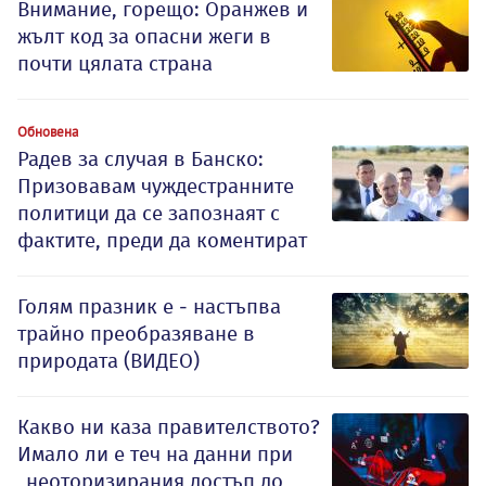
Внимание, горещо: Оранжев и
жълт код за опасни жеги в
почти цялата страна
Обновена
Радев за случая в Банско:
Призовавам чуждестранните
политици да се запознаят с
фактите, преди да коментират
Голям празник е - настъпва
трайно преобразяване в
природата (ВИДЕО)
Какво ни каза правителството?
Имало ли е теч на данни при
„неоторизирания достъп до