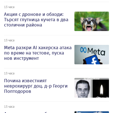
13 часа
Акция с дронове и обходи:
Търсят глутница кучета в два
столични района
13 часа
Meta разкри AI хакерска атака
по време на тестове, пуска
нов инструмент
13 часа
Почина известният
неврохирург доц. д-р Георги
Поптодоров
13 часа