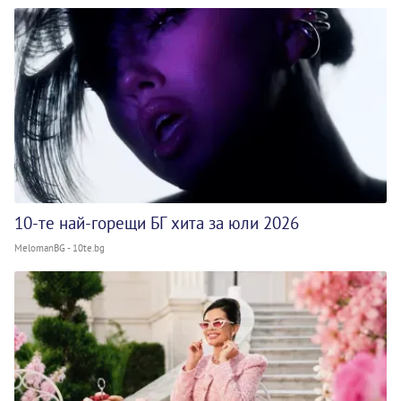
10-те най-горещи БГ хита за юли 2026
MelomanBG - 10te.bg