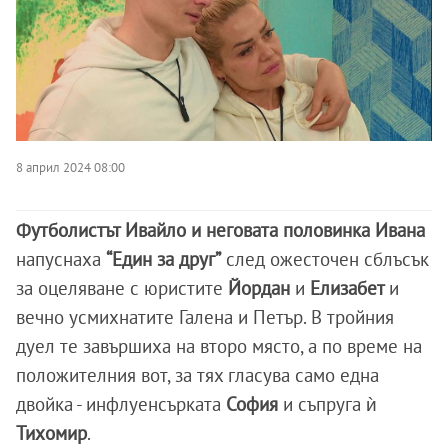
8 април 2024 08:00
Футболистът Ивайло и неговата половинка Ивана
напуснаха
“Един за друг”
след ожесточен сблъсък
за оцеляване с юристите
Йордан
и
Елизабет
и
вечно усмихнатите Галена и Петър. В тройния
дуел те завършиха на второ място, а по време на
положителния вот, за тях гласува само една
двойка - инфлуенсърката
София
и съпруга ѝ
Тихомир
.