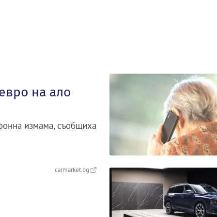
евро на ало
фонна измама, съобщиха
carmarket.bg