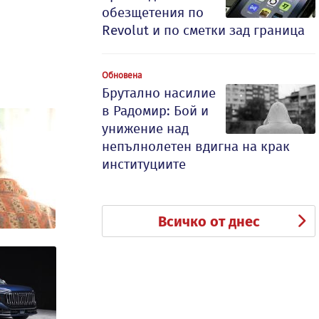
обезщетения по
Revolut и по сметки зад граница
Обновена
Брутално насилие
в Радомир: Бой и
унижение над
непълнолетен вдигна на крак
институциите
Всичко от днес