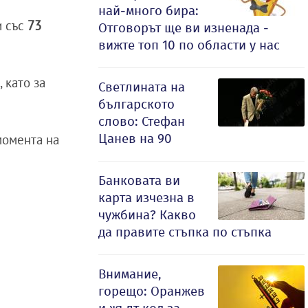
най-много бира:
и със
73
Отговорът ще ви изненада -
вижте топ 10 по области у нас
 като за
Светлината на
българското
слово: Стефан
Цанев на 90
момента на
Банковата ви
карта изчезна в
чужбина? Какво
да правите стъпка по стъпка
Внимание,
горещо: Оранжев