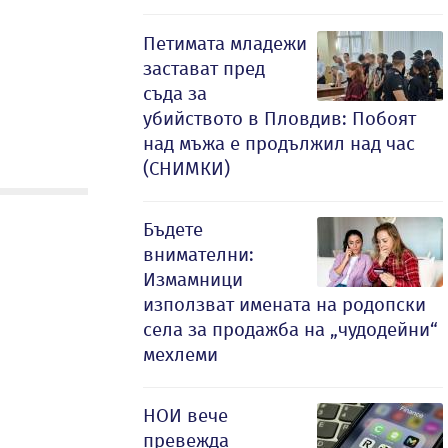
Петимата младежи
застават пред
съда за
убийството в Пловдив: Побоят
над мъжа е продължил над час
(СНИМКИ)
Бъдете
внимателни:
Измамници
използват имената на родопски
села за продажба на „чудодейни“
мехлеми
НОИ вече
превежда