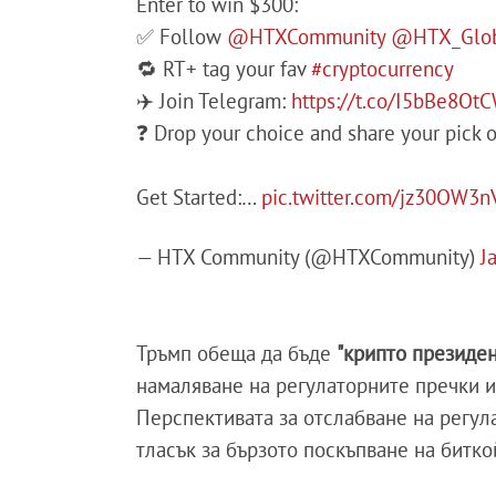
Enter to win $300:
✅ Follow
@HTXCommunity
@HTX_Glo
🔁 RT+ tag your fav
#cryptocurrency
✈️ Join Telegram:
https://t.co/I5bBe8Ot
❓ Drop your choice and share your pick 
Get Started:…
pic.twitter.com/jz30OW3n
— HTX Community (@HTXCommunity)
J
Тръмп обеща да бъде
"крипто президе
намаляване на регулаторните пречки и
Перспективата за отслабване на регул
тласък за бързото поскъпване на битк