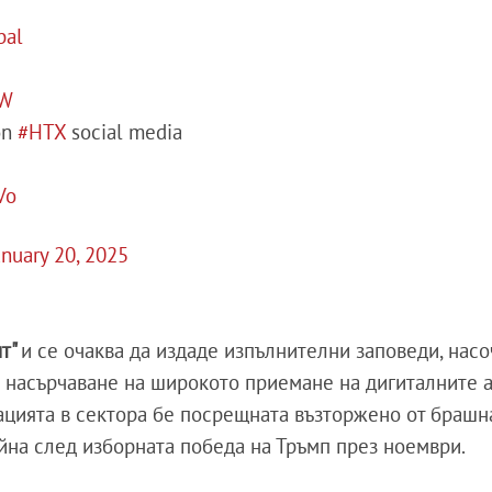
bal
CW
on
#HTX
social media
Vo
anuary 20, 2025
нт"
и се очаква да издаде изпълнителни заповеди, нас
 насърчаване на широкото приемане на дигиталните а
ацията в сектора бе посрещната възторжено от брашн
ойна след изборната победа на Тръмп през ноември.