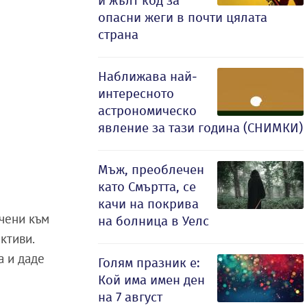
и жълт код за
опасни жеги в почти цялата
страна
Наближава най-
интересното
астрономическо
явление за тази година (СНИМКИ)
Мъж, преоблечен
като Смъртта, се
качи на покрива
очени към
на болница в Уелс
ктиви.
а и даде
Голям празник е:
Кой има имен ден
на 7 август