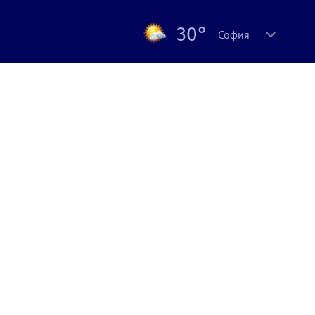
30°
София