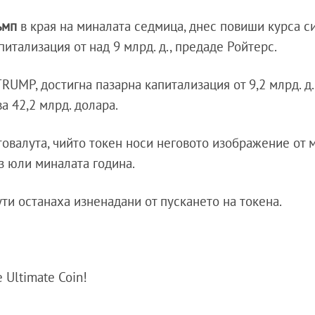
ъмп
в края на миналата седмица, днес повиши курса с
питализация от над 9 млрд. д., предаде Ройтерс.
RUMP, достигна пазарна капитализация от 9,2 млрд. д.,
а 42,2 млрд. долара.
товалута, чийто токен носи неговото изображение от 
з юли миналата година.
ути останаха изненадани от пускането на токена.
e Ultimate Coin!