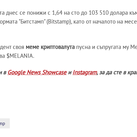
а днес се понижи с 1,64 на сто до 103 510 долара към
рмата "Битстамп" (Bitstamp), като от началото на мес
идент своя
меме криптовалута
пусна и съпругата му М
зва $MELANIA.
и в
Google News Showcase
и
Instagram
, за да сте в кр
mp