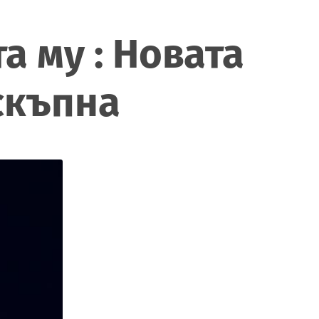
а му : Новата
скъпна