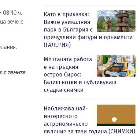
 08:40 ч.
Като в приказка:
еца вече е
Вижте уникалния
парк в България с
причудливи фигури и орнаменти
(ГАЛЕРИЯ)
елания.
Мечтаната работа
е на гръцкия
ак с темите
остров Сирос:
Галиш котки и публикуваш
сладки снимки
Наближава най-
интересното
астрономическо
явление за тази година (СНИМКИ)