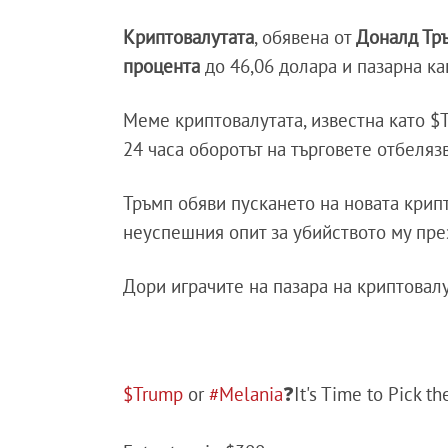
Криптовалутата
, обявена от
Доналд Тр
процента
до 46,06 долара и пазарна ка
Меме криптовалутата, известна като $T
24 часа оборотът на търговете отбелязв
Тръмп обяви пускането на новата крип
неуспешния опит за убийството му пре
Дори играчите на пазара на криптовал
$Trump
or
#Melania
❓It's Time to Pick th