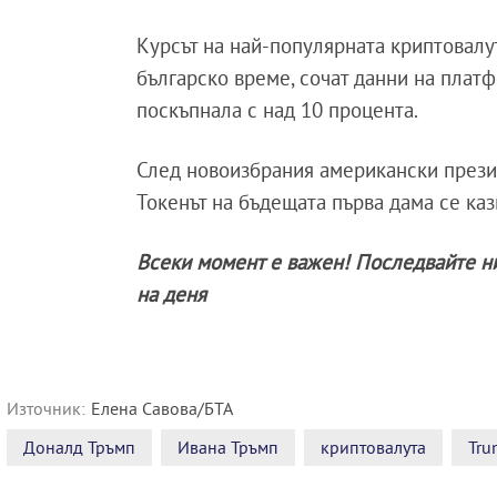
Курсът на най-популярната криптовалут
българско време, сочат данни на платфо
поскъпнала с над 10 процента.
След новоизбрания американски през
Токенът на бъдещата първа дама се ка
Всеки момент е важен! Последвайте н
на деня
Източник:
Елена Савова/БТА
Доналд Тръмп
Ивана Тръмп
криптовалута
Tru