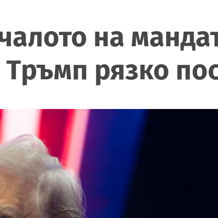
чалото на мандат
 Тръмп рязко по