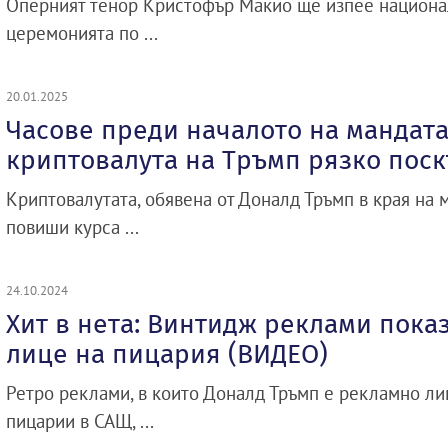
Оперният тенор Кристофър Макио ще изпее национа
церемонията по ...
20.01.2025
Часове преди началото на мандата 
криптовалута на Тръмп рязко пос
Криптовалутата, обявена от Доналд Тръмп в края на 
повиши курса ...
24.10.2024
Хит в нета: Винтидж реклами пока
лице на пицария (ВИДЕО)
Ретро реклами, в които Доналд Тръмп е рекламно ли
пицарии в САЩ, ...