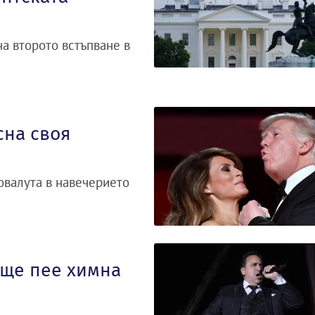
а второто встъпване в
сна своя
овалута в навечерието
 ще пее химна