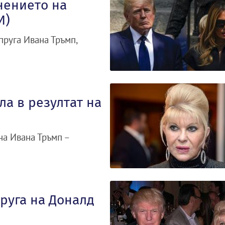
нението на
И)
пруга Ивана Тръмп,
ла в резултат на
на Ивана Тръмп –
руга на Доналд