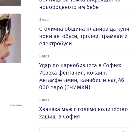
новороденото им бебе
4 часа
Столична община планира да купи
нови автобуси, тролеи, трамваи и
електробуси
5 часа
Удар по наркобизнеса в София:
Иззеха фентанил, кокаин,
метамфетамин, канабис и над 46
000 евро (СНИМКИ)
5 часа
Хванаха мъж с голямо количество
хашиш в София