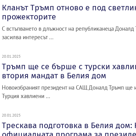
Кланът Тръмп отново е под светли
прожекторите
С встъпването в длъжност на републиканеца Доналд 
засилва интересът ...
20.01.2025
Тръмп ще се бърше с турски хавли
втория мандат в Белия дом
Новоизбраният президент на САЩ Доналд Тръмп ще 
Турция хавлиени ...
20.01.2025
Трескава подготовка в Белия дом:
официалната програма за президе