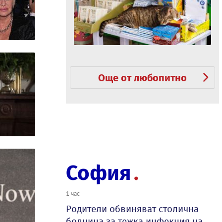
Още от любопитно
София
1 час
Родители обвиняват столична
болница за тежка инфекция на