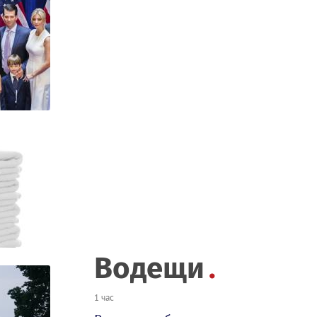
Водещи
1 час