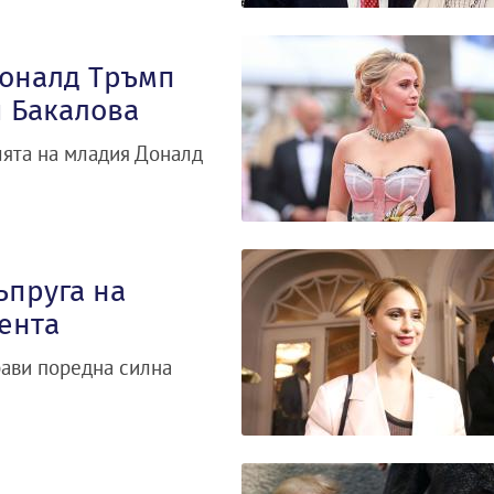
Доналд Тръмп
я Бакалова
олята на младия Доналд
ъпруга на
ента
рави поредна силна