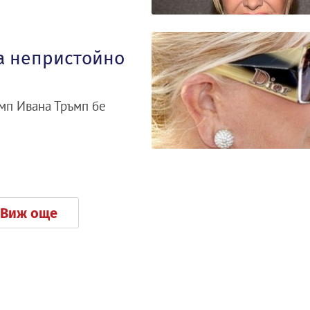
за непристойно
мп Ивана Тръмп бе
Виж още