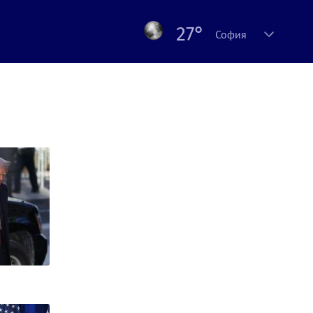
27°
София