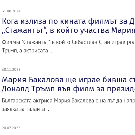
31.08.2024
Кога излиза по кината филмът за 
„Стажантът“, в който участва Мари
Филмът "Стажантът", в който Себастиан Стан играе р
Тръмп, а актрисата ...
30.11.2023
Мария Бакалова ще играе бивша с
Доналд Тръмп във филм за презид
Българската актриса Мария Бакалова е на път да нап
заявка за таланта ...
20.07.2022