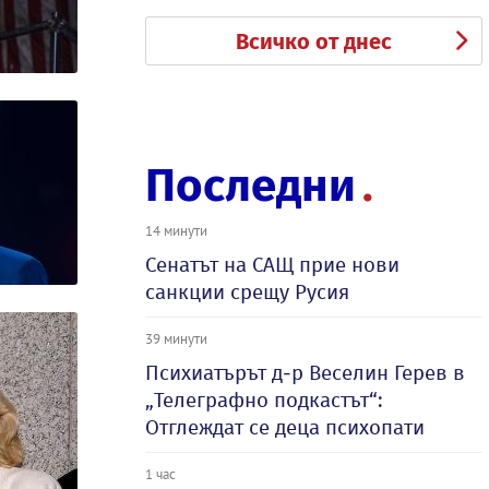
Всичко от днес
Последни
14 минути
Сенатът на САЩ прие нови
санкции срещу Русия
39 минути
Психиатърът д-р Веселин Герев в
„Телеграфно подкастът“:
Отглеждат се деца психопати
1 час