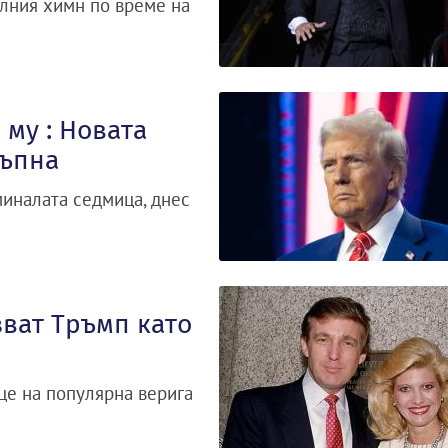
лния химн по време на
му : Новата
къпна
миналата седмица, днес
зват Тръмп като
це на популярна верига