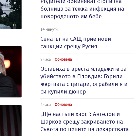
Родители обвиняват столична
болница за тежка инфекция на
новороденото им бебе
14 минути
Сенатът на САЩ прие нови
санкции срещу Русия
9 часа
Обновена
Оставиха в ареста младежите за
убийството в Пловдив: Горили
жертвата с цигари, ограбили я и
си купили дюнер
4 часа
Обновена
„Ще настъпи хаос“: Ангелов и
Шарков срещу закриването на
Съвета по цените на лекарствата