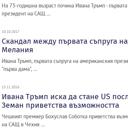
На 73-годишна възраст почина Ивана Тръмп - първата
президент на САЩ ...
10.10.2017
Скандал между първата съпруга на
Мелания
Ивана Тръмп, първата съпруга на американския прези
"първа дама", ...
15.11.2016
Ивана Тръмп иска да стане US посл
Земан приветства възможността
Чешкият премиер Бохуслав Соботка приветства възм
на САЩ в Чехия ...