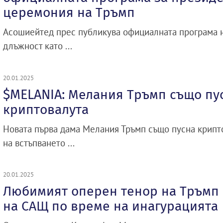
церемония на Тръмп
Асошиейтед прес публикува официалната програма н
длъжност като ...
20.01.2025
$MELANIA: Мелания Тръмп също пу
криптовалута
Новата първа дама Мелания Тръмп също пусна крипт
на встъпването ...
20.01.2025
Любимият оперен тенор на Тръмп
на САЩ по време на инагурацията