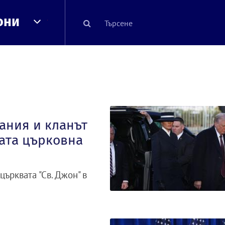
они
ания и кланът
ата църковна
ърквата "Св. Джон" в