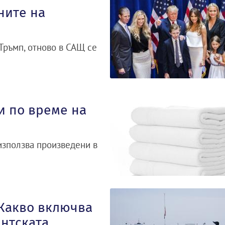
ните на
Тръмп, отново в САЩ се
и по време на
използва произведени в
 Какво включва
нтската