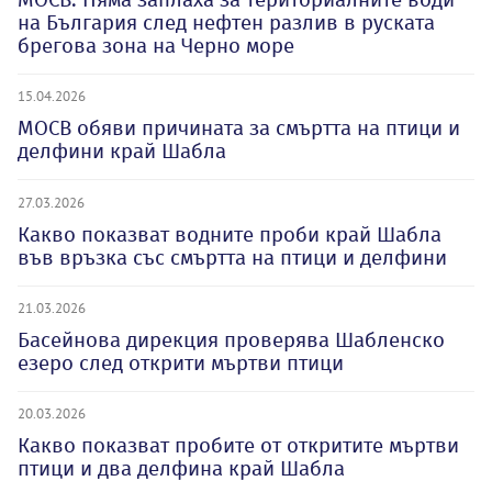
на България след нефтен разлив в руската
брегова зона на Черно море
15.04.2026
МОСВ обяви причината за смъртта на птици и
делфини край Шабла
27.03.2026
Какво показват водните проби край Шабла
във връзка със смъртта на птици и делфини
21.03.2026
Басейнова дирекция проверява Шабленско
езеро след открити мъртви птици
20.03.2026
Какво показват пробите от откритите мъртви
птици и два делфина край Шабла