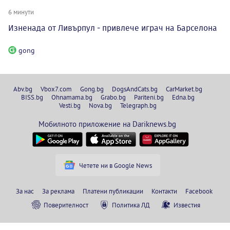
6 минути
Изненада от Ливърпул - привлече играч на Барселона
gong
Abv.bg
Vbox7.com
Gong.bg
DogsAndCats.bg
CarMarket.bg
BISS.bg
Ohnamama.bg
Grabo.bg
Pariteni.bg
Edna.bg
Vesti.bg
Nova.bg
Telegraph.bg
Мобилното приложение на Dariknews.bg
Четете ни в Google News
За нас
За реклама
Платени публикации
Контакти
Facebook
Поверителност
Политика ЛД
Известия