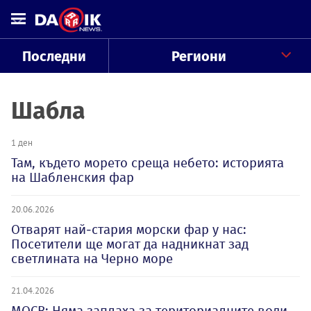
Последни
Региони
Шабла
1 ден
Там, където морето среща небето: историята
на Шабленския фар
20.06.2026
Отварят най-стария морски фар у нас:
Посетители ще могат да надникнат зад
светлината на Черно море
21.04.2026
МОСВ: Няма заплаха за териториалните води