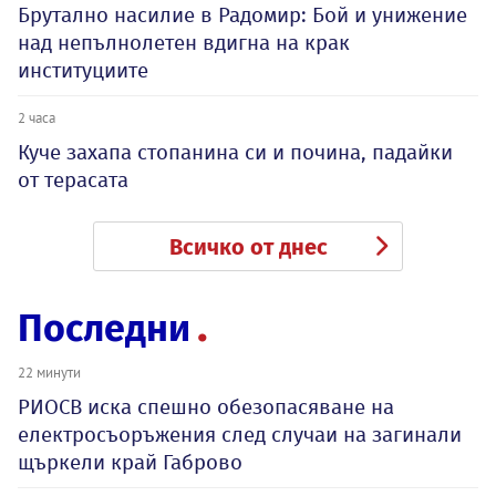
Брутално насилие в Радомир: Бой и унижение
над непълнолетен вдигна на крак
институциите
2 часа
Куче захапа стопанина си и почина, падайки
от терасата
Всичко от днес
Последни
22 минути
РИОСВ иска спешно обезопасяване на
електросъоръжения след случаи на загинали
щъркели край Габрово