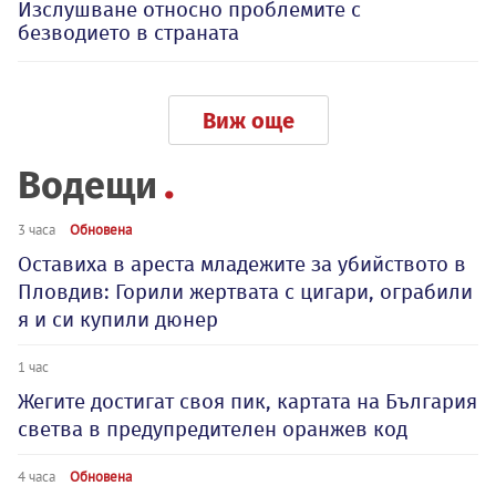
Изслушване относно проблемите с
безводието в страната
Виж още
Водещи
3 часа
Обновена
Оставиха в ареста младежите за убийството в
Пловдив: Горили жертвата с цигари, ограбили
я и си купили дюнер
1 час
Жегите достигат своя пик, картата на България
светва в предупредителен оранжев код
4 часа
Обновена