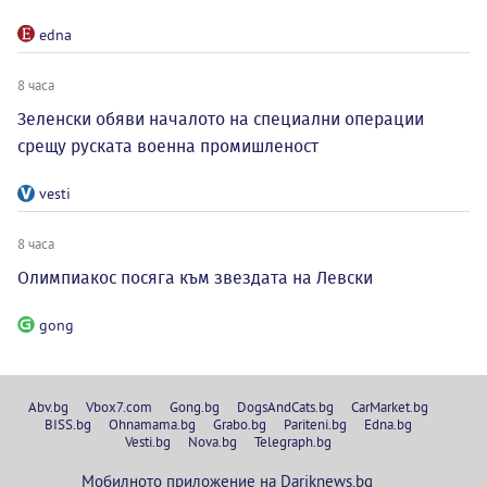
edna
8 часа
Зеленски обяви началото на специални операции
срещу руската военна промишленост
vesti
8 часа
Олимпиакос посяга към звездата на Левски
gong
Abv.bg
Vbox7.com
Gong.bg
DogsAndCats.bg
CarMarket.bg
BISS.bg
Ohnamama.bg
Grabo.bg
Pariteni.bg
Edna.bg
Vesti.bg
Nova.bg
Telegraph.bg
Мобилното приложение на Dariknews.bg