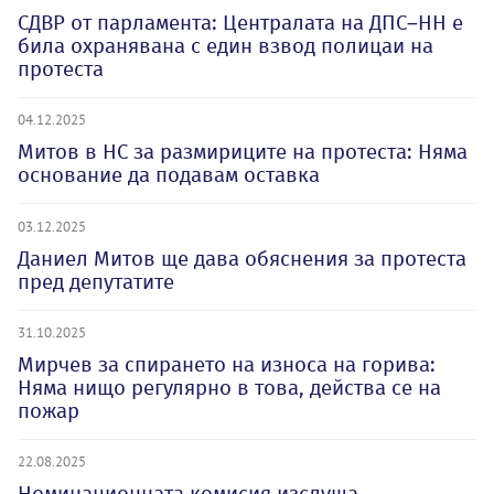
СДВР от парламента: Централата на ДПС–НН е
била охранявана с един взвод полицаи на
протеста
04.12.2025
Митов в НС за размириците на протеста: Няма
основание да подавам оставка
03.12.2025
Даниел Митов ще дава обяснения за протеста
пред депутатите
31.10.2025
Мирчев за спирането на износа на горива:
Няма нищо регулярно в това, действа се на
пожар
22.08.2025
Номинационната комисия изслуша