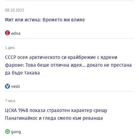
08.10.2025
Мит или истина: Времето ми влияе
edna
1 ден
СССР осея арктическото си крайбрежие с ядрени
фарове: Това беше отлична идея... докато не престана
да бъде такава
vesti
7 часа
ЦСКА 1948 показа страхотен характер срещу
Панатинайкос и гледа смело към реванша
gong