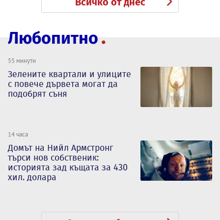
Всичко от днес
Любопитно
55 минути
Зелените квартали и улиците
с повече дървета могат да
подобрят съня
14 часа
Домът на Нийл Армстронг
търси нов собственик:
историята зад къщата за 430
хил. долара