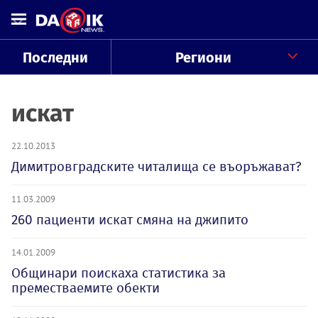
Последни
Региони
искат
22.10.2013
Димитровградските читалища се въоръжават?
11.03.2009
260 пациенти искат смяна на джипито
14.01.2009
Общинари поискаха статистика за
преместваемите обекти