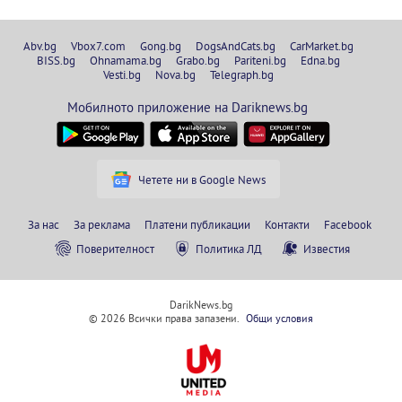
Abv.bg
Vbox7.com
Gong.bg
DogsAndCats.bg
CarMarket.bg
BISS.bg
Ohnamama.bg
Grabo.bg
Pariteni.bg
Edna.bg
Vesti.bg
Nova.bg
Telegraph.bg
Мобилното приложение на Dariknews.bg
Четете ни в Google News
За нас
За реклама
Платени публикации
Контакти
Facebook
Поверителност
Политика ЛД
Известия
DarikNews.bg
© 2026 Всички права запазени.
Общи условия