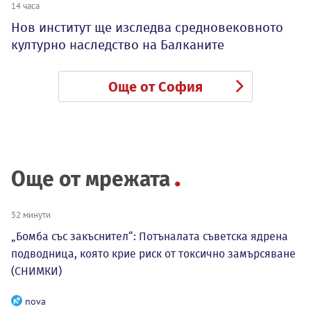
14 часа
Нов институт ще изследва средновековното
културно наследство на Балканите
Още от София
Още от мрежата
52 минути
„Бомба със закъснител“: Потъналата съветска ядрена
подводница, която крие риск от токсично замърсяване
(СНИМКИ)
nova