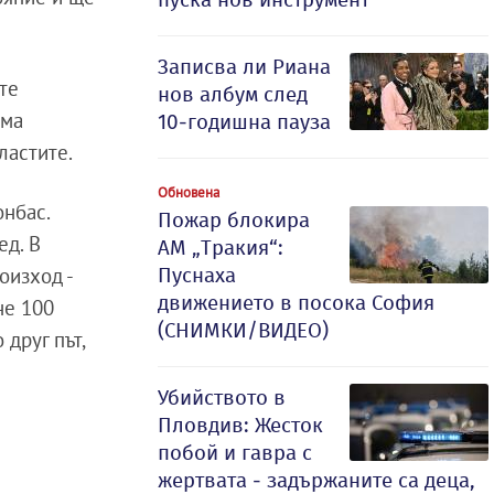
Записва ли Риана
те
нов албум след
има
10-годишна пауза
ластите.
Обновена
онбас.
Пожар блокира
ед. В
АМ „Тракия“:
оизход -
Пуснаха
движението в посока София
не 100
(СНИМКИ/ВИДЕО)
 друг път,
Убийството в
Пловдив: Жесток
побой и гавра с
жертвата - задържаните са деца,