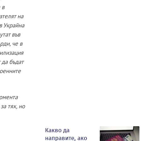
 в
ателят на
в Украйна
утат във
рди, че в
билизация
 да бъдат
военните
момента
за тях, но
Какво да
направите, ако