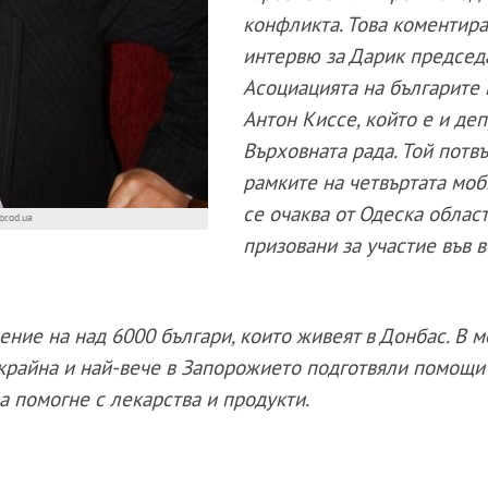
конфликта. Това коментира
интервю за Дарик председ
Асоциацията на българите 
Антон Киссе, който е и деп
Върховната рада. Той потвъ
рамките на четвъртата мо
се очаква от Одеска област
r.od.ua
призовани за участие във 
ние на над 6000 българи, които живеят в Донбас. В 
Украйна и най-вече в Запорожието подготвяли помощи 
 помогне с лекарства и продукти.