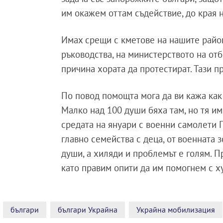
им окажем оттам съдействие, до края н
Имах срещи с кметове на нашите район
ръководства, на министерството на отб
причина хората да протестират. Тази п
По повод помощта мога да ви кажа как
Малко над 100 души бяха там, но тя им
средата на януари с военни самолети 
главно семейства с деца, от военната з
души, а хиляди и проблемът е голям. П
като правим опити да им помогнем с 
българи
българи Украйна
Украйна мобилизация