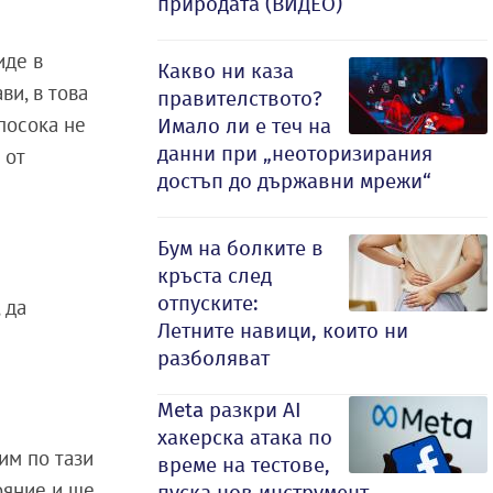
природата (ВИДЕО)
иде в
Какво ни каза
ви, в това
правителството?
 посока не
Имало ли е теч на
данни при „неоторизирания
 от
достъп до държавни мрежи“
Бум на болките в
кръста след
отпуските:
 да
Летните навици, които ни
разболяват
Meta разкри AI
хакерска атака по
тим по тази
време на тестове,
ояние и ще
пуска нов инструмент