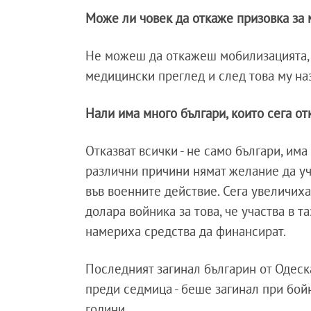
Може ли човек да откаже призовка за
Не можеш да откажеш мобилизацията, з
медицински преглед и след това му на
Нали има много българи, които сега о
Отказват всички - не само българи, има
различни причини нямат желание да уч
във военните действие. Сега увеличиха
долара войника за това, че участва в 
намериха средства да финансират.
Последният загинал българин от Одеск
преди седмица - беше загинал при бой
години.