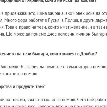
народници от Украйна, които не искат да воюват?
на придвижването, няма забрана, ако човек иска да от
я. Много хора работят в Русия, в Полша, в други държа
я. Това е право на тези, които имат желание, и в тази
ия. Ще може да приеме днес половин милион българи
жението на тези българи, които живеят в Донбас?
. Ако може България да помогне с хуманитарна помощ,
 е конкретна помощ.
рства и продукти там?
 пишат писма, звънят и молят за помощ. Сега ние рабо
о там е по-близко. Запорожието е на по-кратко разст