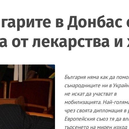
лгарите в Донбас 
а от лекарства и
България няма как да помо
сънародниците ни в Украйн
не искат да участват в
мобилизацията. Най-голям
чрез своята дипломация в 
Европейския съюз тя да вл
търсенето на мирен изход 