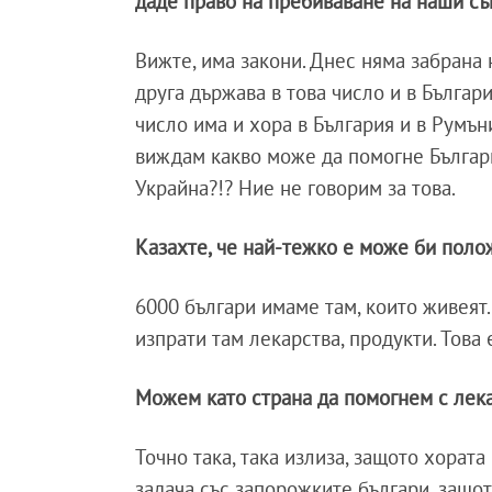
даде право на пребиваване на наши съ
Вижте, има закони. Днес няма забрана 
друга държава в това число и в Българи
число има и хора в България и в Румъни
виждам какво може да помогне Българ
Украйна?!? Ние не говорим за това.
Казахте, че най-тежко е може би поло
6000 българи имаме там, които живеят
изпрати там лекарства, продукти. Това
Можем като страна да помогнем с лека
Точно така, така излиза, защото хората
задача със запорожките българи, защот