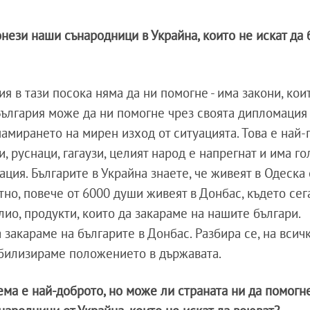
нези наши сънародници в Украйна, които не искат да 
я в тази посока няма да ни помогне - има закони, ко
 България може да ни помогне чрез своята дипломация
амирането на мирен изход от ситуацията. Това е най-
, руснаци, гагаузи, целият народ е напрегнат и има г
ация. Българите в Украйна знаете, че живеят в Одеска
но, повече от 6000 души живеят в Донбас, където сег
ио, продукти, които да закараме на нашите българи.
закараме на българите в Донбас. Разбира се, на всич
абилизираме положението в държавата.
ма е най-доброто, но може ли страната ни да помогне