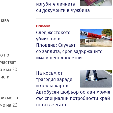
изгубите личните
си документи в чужбина
нава
Обновена
След жестокото
убийство в
Пловдив: Случаят
се заплита, сред задържаните
то по
има и непълнолетни
участват
а към 50
На косъм от
ние и
трагедия заради
изтекла карта:
Автобусен шофьор остави момче
овихме го
със специални потребности край
пътя в жегата
че на 23