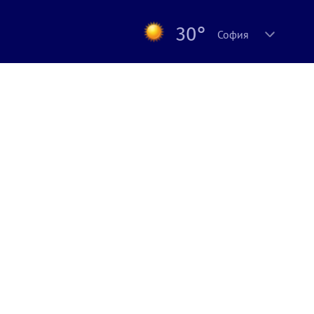
30°
София