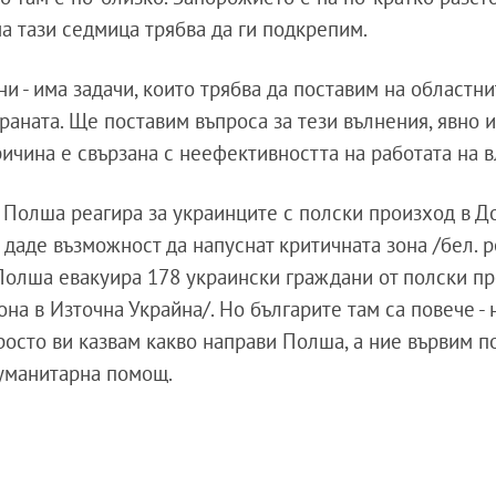
а тази седмица трябва да ги подкрепим.
и - има задачи, които трябва да поставим на областни
раната. Ще поставим въпроса за тези вълнения, явно 
ричина е свързана с неефективността на работата на в
 Полша реагира за украинците с полски произход в Д
 даде възможност да напуснат критичната зона /бел. р
Полша евакуира 178 украински граждани от полски пр
она в Източна Украйна/. Но българите там са повече - 
росто ви казвам какво направи Полша, а ние вървим по
хуманитарна помощ.