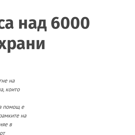
са над 6000
 храни
гне на
а, които
а помощ е
рамките на
ияе в
от