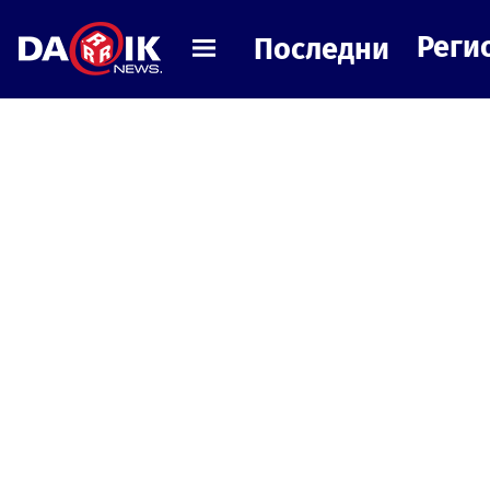
Реги
Последни