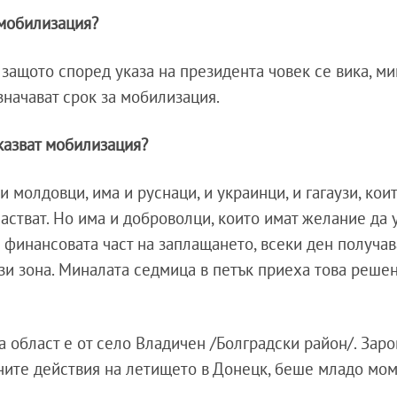
 мобилизация?
ащото според указа на президента човек се вика, ми
значават срок за мобилизация.
тказват мобилизация?
 и молдовци, има и руснаци, и украинци, и гагаузи, кои
астват. Но има и доброволци, които имат желание да 
 финансовата част на заплащането, всеки ден получав
тази зона. Миналата седмица в петък приеха това реше
а област е от село Владичен /Болградски район/. Зар
ните действия на летището в Донецк, беше младо мом