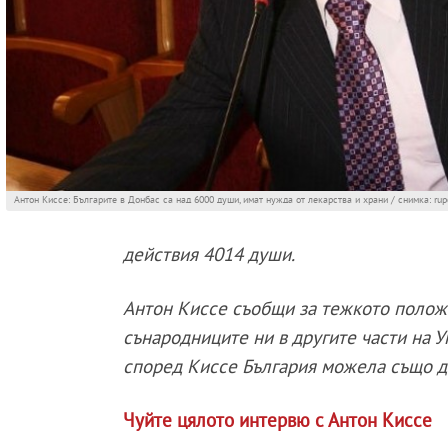
Антон Киссе: Българите в Донбас са над 6000 души, имат нужда от лекарства и храни / снимка: rupo
действия 4014 души.
Антон Киссе съобщи за тежкото положе
сънародниците ни в другите части на 
според Киссе България можела също да
Чуйте цялото интервю с Антон Киссе