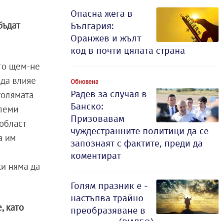
Опасна жега в
бъдат
България:
Оранжев и жълт
код в почти цялата страна
ито щем-не
 да влияе
Обновена
Радев за случая в
голямата
Банско:
олеми
Призовавам
 област
чуждестранните политици да се
а им
запознаят с фактите, преди да
коментират
ки няма да
Голям празник е -
настъпва трайно
, като
преобразяване в