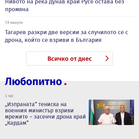
Нивото на река Дунав край Русе остава без
промяна
59 минути
Тагарев разкри две версии за случилото се с
дрона, който се взриви в България
Всичко от днес
Любопитно
1 час
„Изпраната“ тениска на
военния министър взриви
мрежите – засенчи дрона край
„Кардам“