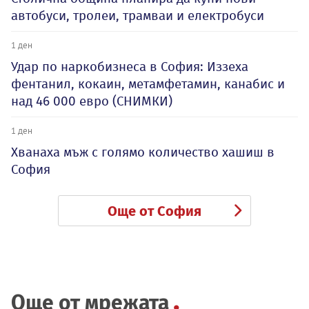
автобуси, тролеи, трамваи и електробуси
1 ден
Удар по наркобизнеса в София: Иззеха
фентанил, кокаин, метамфетамин, канабис и
над 46 000 евро (СНИМКИ)
1 ден
Хванаха мъж с голямо количество хашиш в
София
Още от София
Още от мрежата