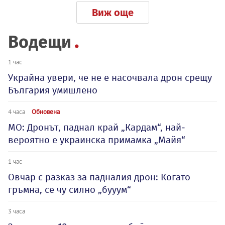
Виж още
Водещи
1 час
Украйна увери, че не е насочвала дрон срещу
България умишлено
4 часа
Обновена
МО: Дронът, паднал край „Кардам“, най-
вероятно е украинска примамка „Майя“
1 час
Овчар с разказ за падналия дрон: Когато
гръмна, се чу силно „бууум“
3 часа