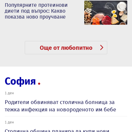
Популярните протеинови
диети под въпрос: Какво
показва ново проучване
Още от любопитно
София
1 ден
Родители обвиняват столична болница за
тежка инфекция на новороденото им бебе
1 ден
Столична община планира да купи нови