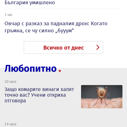
България умишлено
1 час
Овчар с разказ за падналия дрон: Когато
гръмна, се чу силно „бууум“
Всичко от днес
Любопитно
10 часа
Защо комарите винаги хапят
точно вас? Учени откриха
отговора
14 часа