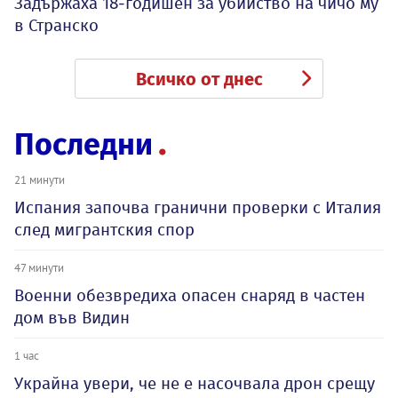
Задържаха 18-годишен за убийство на чичо му
в Странско
Всичко от днес
Последни
21 минути
Испания започва гранични проверки с Италия
след мигрантския спор
47 минути
Военни обезвредиха опасен снаряд в частен
дом във Видин
1 час
Украйна увери, че не е насочвала дрон срещу