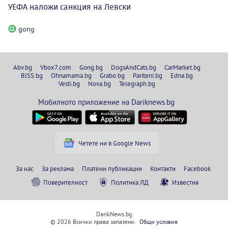
УЕФА наложи санкция на Левски
gong
Abv.bg
Vbox7.com
Gong.bg
DogsAndCats.bg
CarMarket.bg
BISS.bg
Ohnamama.bg
Grabo.bg
Pariteni.bg
Edna.bg
Vesti.bg
Nova.bg
Telegraph.bg
Мобилното приложение на Dariknews.bg
Четете ни в Google News
За нас
За реклама
Платени публикации
Контакти
Facebook
Поверителност
Политика ЛД
Известия
DarikNews.bg
© 2026 Всички права запазени.
Общи условия