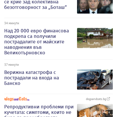
се крие зад колективна
безотговорност за „Боташ“
34 минути
Над 20 000 евро финансова
подкрепа са получили
пострадалите от майските
наводнения във
Великотърновско
37 минути
Верижна катастрофа с
пострадали на входа на
Банско
dogsandcats.bg
Репродуктивни проблеми при
кучетата: симптоми, които не