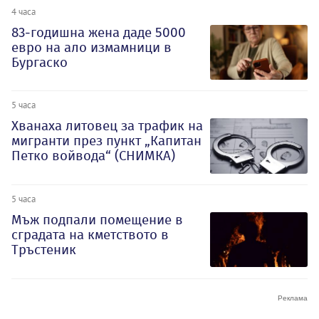
4 часа
83-годишна жена даде 5000
евро на ало измамници в
Бургаско
5 часа
Хванаха литовец за трафик на
мигранти през пункт „Капитан
Петко войвода“ (СНИМКА)
5 часа
Мъж подпали помещение в
сградата на кметството в
Тръстеник