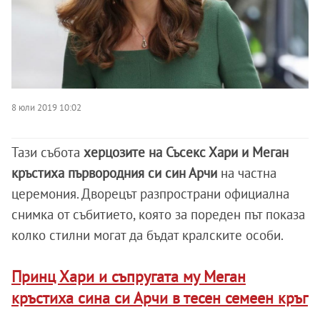
8 юли 2019 10:02
Тази събота
херцозите на Съсекс Хари и Меган
кръстиха първородния си син Арчи
на частна
церемония. Дворецът разпространи официална
снимка от събитието, която за пореден път показа
колко стилни могат да бъдат кралските особи.
Принц Хари и съпругата му Меган
кръстиха сина си Арчи в тесен семеен кръг