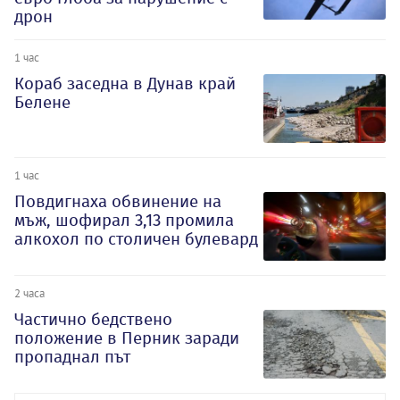
дрон
1 час
Кораб заседна в Дунав край
Белене
1 час
Повдигнаха обвинение на
мъж, шофирал 3,13 промила
алкохол по столичен булевард
2 часа
Частично бедствено
положение в Перник заради
пропаднал път