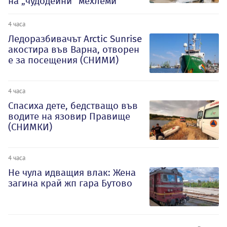
на „чудодейни“ мехлеми
4 часа
Ледоразбивачът Arctic Sunrise
акостира във Варна, отворен
е за посещения (СНИМИ)
4 часа
Спасиха дете, бедстващо във
водите на язовир Правище
(СНИМКИ)
4 часа
Не чула идващия влак: Жена
загина край жп гара Бутово