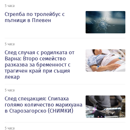
5 часа
Стрелба по тролейбус с
пътници в Плевен
5 часа
След случая с родилката от
Варна: Второ семейство
разказва за бременност с
трагичен край при същия
лекар
5 часа
След спецакция: Спипаха
голямо количество марихуана
в Старозагорско (СНИМКИ)
5 часа