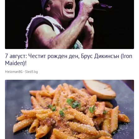
7 август: Честит рожден ден, Брус Дикинсън (Iron
Maiden)!
MelomanBG - Sled5.bg