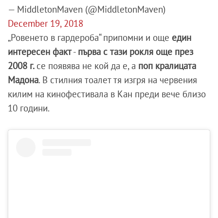
— MiddletonMaven (@MiddletonMaven)
December 19, 2018
„Ровенето в гардероба“ припомни и още
един
интересен факт
-
първа с тази рокля още през
2008 г.
се появява не кой да е, а
поп кралицата
Мадона
. В стилния тоалет тя изгря на червения
килим на кинофестивала в Кан преди вече близо
10 години.