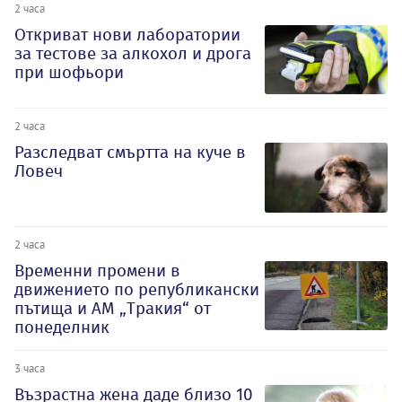
2 часа
Откриват нови лаборатории
за тестове за алкохол и дрога
при шофьори
2 часа
Разследват смъртта на куче в
Ловеч
2 часа
Временни промени в
движението по републикански
пътища и АМ „Тракия“ от
понеделник
3 часа
Възрастна жена даде близо 10