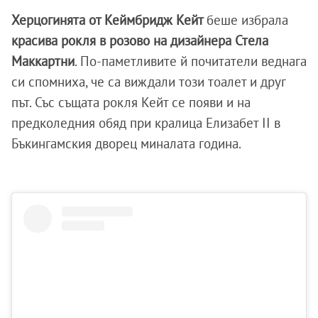
Херцогинята от Кеймбридж Кейт
беше избрала
красива рокля в розово на дизайнера Стела
Маккартни
. По-паметливите й почитатели веднага
си спомниха, че са виждали този тоалет и друг
път. Със същата рокля Кейт се появи и на
предколедния обяд при кралица Елизабет II в
Бъкингамския дворец миналата година.