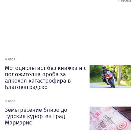
4 часа
Мотоциклетист без книжка и с
положителна проба за
алкохол катастрофира в
Благоевградско
4 часа
Земетресение близо до
турския курортен град
Мармарис