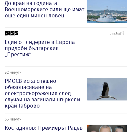
До края на годината
Военноморските сили ще имат
още един минен ловец
biss.bg
Един от лидерите в Европа
придоби българския
„Престиж“
32 минути
РИОСВ иска спешно
обезопасяване на
електросъоръжения след
случаи на загинали щъркели
край Габрово
33 минути
Костадинов: Премиерът Радев