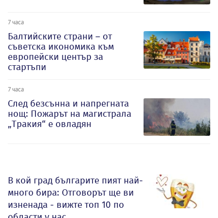
7 часа
Балтийските страни – от
съветска икономика към
европейски център за
стартъпи
7 часа
След безсънна и напрегната
нощ: Пожарът на магистрала
„Тракия“ е овладян
В кой град българите пият най-
много бира: Отговорът ще ви
изненада - вижте топ 10 по
области у нас