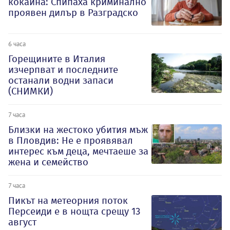
кокаина: Спипаха криминално
проявен дилър в Разградско
6 часа
Горещините в Италия
изчерпват и последните
останали водни запаси
(СНИМКИ)
7 часа
Близки на жестоко убития мъж
в Пловдив: Не е проявявал
интерес към деца, мечтаеше за
жена и семейство
7 часа
Пикът на метеорния поток
Персеиди е в нощта срещу 13
август