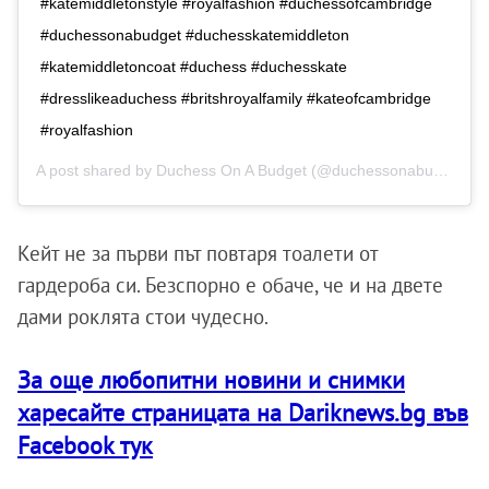
#katemiddletonstyle #royalfashion #duchessofcambridge
#duchessonabudget #duchesskatemiddleton
#katemiddletoncoat #duchess #duchesskate
#dresslikeaduchess #britshroyalfamily #kateofcambridge
#royalfashion
A post shared by
Duchess On A Budget
(@duchessonabudget19) on
Кейт не за първи път повтаря тоалети от
гардероба си. Безспорно е обаче, че и на двете
дами роклята стои чудесно.
За още любопитни новини и снимки
харесайте страницата на Dariknews.bg във
Facebook тук