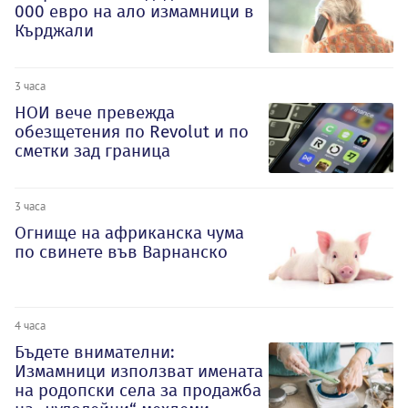
000 евро на ало измамници в
Кърджали
3 часа
НОИ вече превежда
обезщетения по Revolut и по
сметки зад граница
3 часа
Огнище на африканска чума
по свинете във Варнанско
4 часа
Бъдете внимателни:
Измамници използват имената
на родопски села за продажба