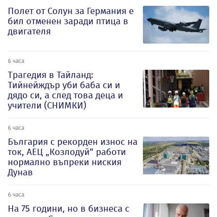
Полет от Солун за Германия е
бил отменен заради птица в
двигателя
6 часа
Трагедия в Тайланд:
Тийнейждър уби баба си и
дядо си, а след това деца и
учители (СНИМКИ)
6 часа
България с рекорден износ на
ток, АЕЦ „Козлодуй“ работи
нормално въпреки ниския
Дунав
6 часа
На 75 години, но в бизнеса с