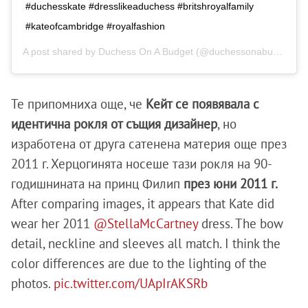
#duchesskate #dresslikeaduchess #britshroyalfamily
#kateofcambridge #royalfashion
A post shared by
Duchess On A Budget
(@duchessonabudget19) on
Те припомниха още, че
Кейт се появявала с
идентична рокля от същия дизайнер
, но
изработена от друга сатенена материя още през
2011 г. Херцогинята носеше тази рокля на 90-
годишнината на принц Филип
през юни 2011 г.
After comparing images, it appears that Kate did
wear her 2011
@StellaMcCartney
dress. The bow
detail, neckline and sleeves all match. I think the
color differences are due to the lighting of the
photos.
pic.twitter.com/UApIrAKSRb