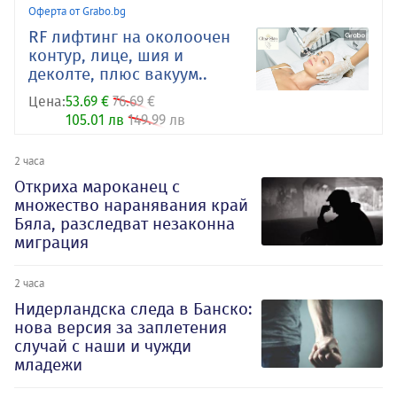
Оферта от Grabo.bg
RF лифтинг на околоочен
контур, лице, шия и
деколте, плюс вакуум..
Цена:
53.69 €
76.69 €
105.01 лв
149.99 лв
2 часа
Откриха мароканец с
множество наранявания край
Бяла, разследват незаконна
миграция
2 часа
Нидерландска следа в Банско:
нова версия за заплетения
случай с наши и чужди
младежи