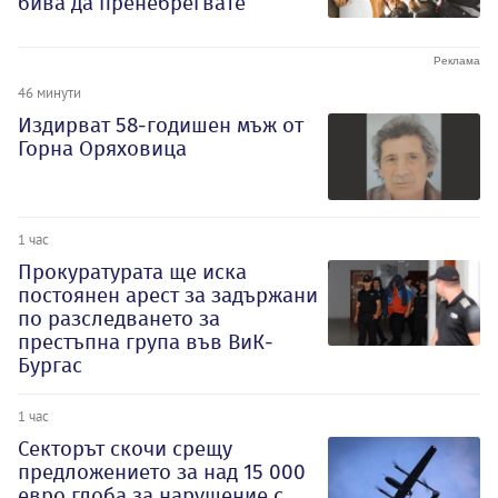
бива да пренебрегвате
46 минути
Издирват 58-годишен мъж от
Горна Оряховица
1 час
Прокуратурата ще иска
постоянен арест за задържани
по разследването за
престъпна група във ВиК-
Бургас
1 час
Секторът скочи срещу
предложението за над 15 000
евро глоба за нарушение с