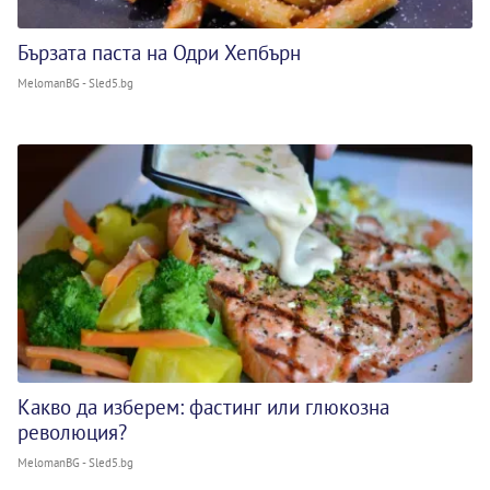
Бързата паста на Одри Хепбърн
MelomanBG - Sled5.bg
Какво да изберем: фастинг или глюкозна
революция?
MelomanBG - Sled5.bg