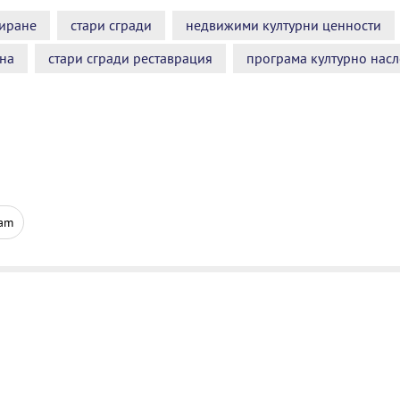
иране
стари сгради
недвижими културни ценности
на
стари сгради реставрация
програма културно насл
ram