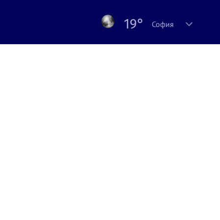
19°
София