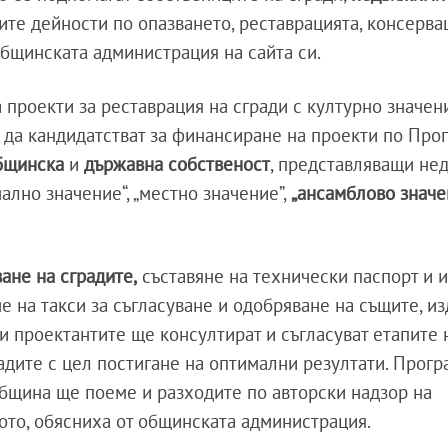
те дейности по опазването, реставрацията, консерва
общинската администрация на сайта си.
 проекти за реставрация на сгради с културно значен
 да кандидатстват за финансиране на проекти по Про
бщинска
и
държавна собственост
, представляващи не
ално значение“, „местно значение”,
„ансамблово значен
ане на сградите,
съставяне на технически паспорт и 
 на такси за съгласуване и одобряване на същите, из
и проектантите ще консултират и съгласуват етапите 
адите с цел постигане на оптимални резултати. Прогр
община ще поеме и разходите по авторски надзор на
ото, обясниха от общинската администрация.