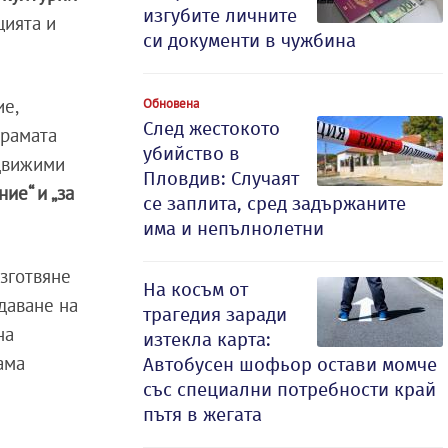
изгубите личните
цията и
си документи в чужбина
ие,
Обновена
След жестокото
грамата
убийство в
движими
Пловдив: Случаят
ие“ и „за
се заплита, сред задържаните
има и непълнолетни
изготвяне
На косъм от
даване на
трагедия заради
на
изтекла карта:
ама
Автобусен шофьор остави момче
със специални потребности край
пътя в жегата