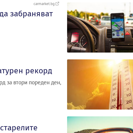
carmarket.bg
 да забраняват
атурен рекорд
д за втори пореден ден,
остарелите