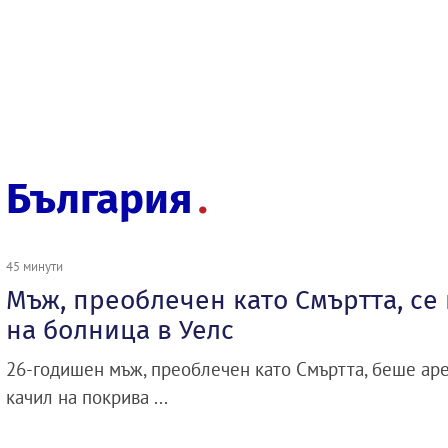
България
45 минути
Мъж, преоблечен като Смъртта, се
на болница в Уелс
26-годишен мъж, преоблечен като Смъртта, беше аре
качил на покрива ...