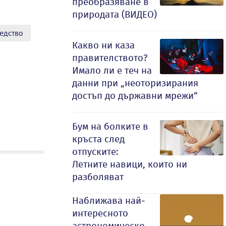
преобразяване в
природата (ВИДЕО)
едство
Какво ни каза
правителството?
Имало ли е теч на
данни при „неоторизирания
достъп до държавни мрежи“
Бум на болките в
кръста след
отпуските:
Летните навици, които ни
разболяват
Наближава най-
интересното
астрономическо