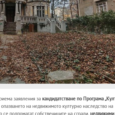
риема заявления за
кандидатстване по Програма „Кул
 опазването на недвижимото културно наследство на
о се подпомагат собствениците на сгради,
недвижими