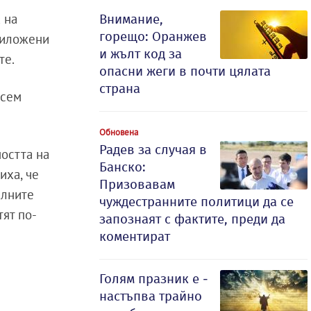
 на
Внимание,
горещо: Оранжев
приложени
и жълт код за
те.
опасни жеги в почти цялата
страна
осем
Обновена
Радев за случая в
ността на
Банско:
иха, че
Призовавам
алните
чуждестранните политици да се
тят по-
запознаят с фактите, преди да
коментират
Голям празник е -
настъпва трайно