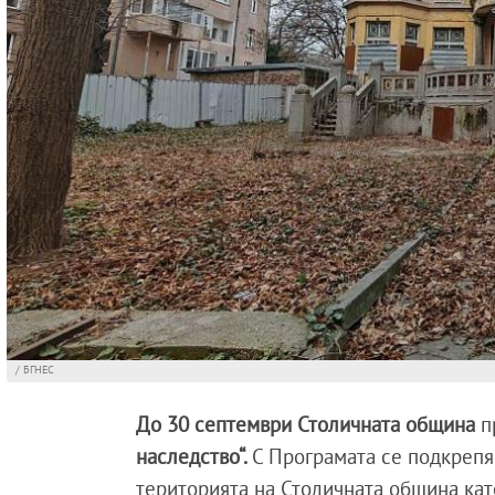
/ БГНЕС
До 30 септември Столичната община
п
наследство“.
С Програмата се подкрепя
територията на Столичната община кат