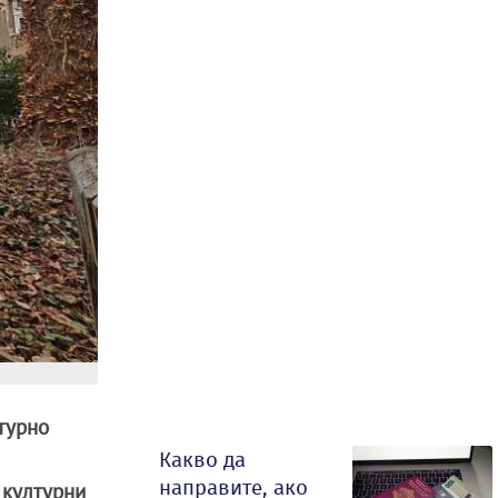
турно
Какво да
направите, ако
културни