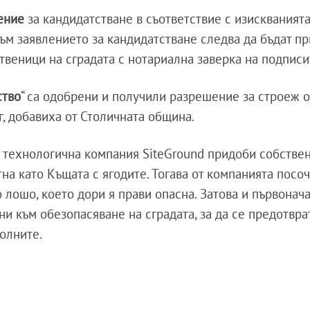
ение
за кандидатстване в съответствие с изискванията
 към заявлението за кандидатстване следва да бъдат 
твеници на сградата с нотариална заверка на подписи
ство
“ са одобрени и получили разрешение за строеж 
г, добавиха от Столичната община.
а технологична компания SiteGround придоби собстве
на като Къщата с ягодите. Тогава от компанията посоч
 лошо, което дори я прави опасна. Затова и първонач
и към обезопасяване на сградата, за да се предотвра
колните.