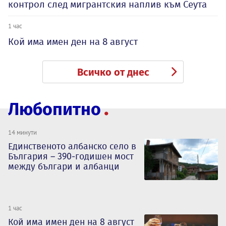
контрол след мигрантския наплив към Сеута
1 час
Кой има имен ден на 8 август
Всичко от днес
Любопитно
14 минути
Единственото албанско село в
България – 390-годишен мост
между българи и албанци
1 час
Кой има имен ден на 8 август