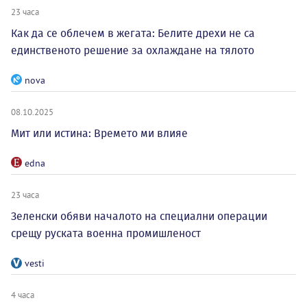
23 часа
Как да се облечем в жегата: Белите дрехи не са
единственото решение за охлаждане на тялото
nova
08.10.2025
Мит или истина: Времето ми влияе
edna
23 часа
Зеленски обяви началото на специални операции
срещу руската военна промишленост
vesti
4 часа