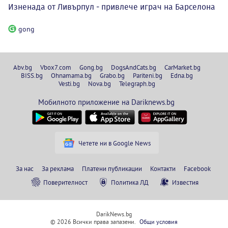
Изненада от Ливърпул - привлече играч на Барселона
gong
Abv.bg
Vbox7.com
Gong.bg
DogsAndCats.bg
CarMarket.bg
BISS.bg
Ohnamama.bg
Grabo.bg
Pariteni.bg
Edna.bg
Vesti.bg
Nova.bg
Telegraph.bg
Мобилното приложение на Dariknews.bg
Четете ни в Google News
За нас
За реклама
Платени публикации
Контакти
Facebook
Поверителност
Политика ЛД
Известия
DarikNews.bg
© 2026 Всички права запазени.
Общи условия