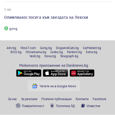
1 час
Олимпиакос посяга към звездата на Левски
gong
Abv.bg
Vbox7.com
Gong.bg
DogsAndCats.bg
CarMarket.bg
BISS.bg
Ohnamama.bg
Grabo.bg
Pariteni.bg
Edna.bg
Vesti.bg
Nova.bg
Telegraph.bg
Мобилното приложение на Dariknews.bg
Четете ни в Google News
За нас
За реклама
Платени публикации
Контакти
Facebook
Поверителност
Политика ЛД
Известия