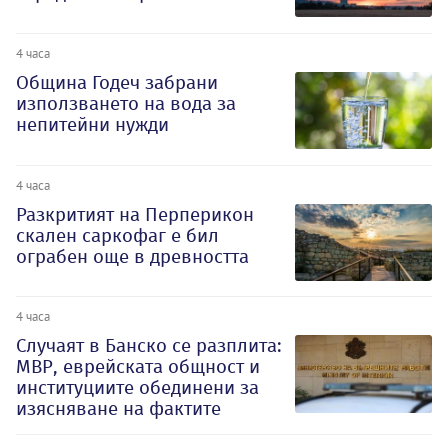
4 часа
Община Годеч забрани
използването на вода за
непитейни нужди
4 часа
Разкритият на Перперикон
скален саркофаг е бил
ограбен още в древността
4 часа
Случаят в Банско се разплита:
МВР, еврейската общност и
институциите обединени за
изясняване на фактите