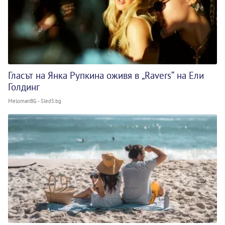
Гласът на Янка Рупкина оживя в „Ravers“ на Ели
Голдинг
MelomanBG - Sled5.bg