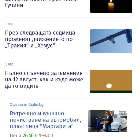
Гучини
1 час
През следващата седмица
променят движението по
„Тракия“ и „Хемус“
1 час
Пълно слънчево затъмнение
на 12 август, как и къде може
да го видите
Оферта от Grabo.bg
Вътрешно и външно
почистване на автомобил,
плюс пица "Маргарита"
Цена:
26.40 €
33.00 €