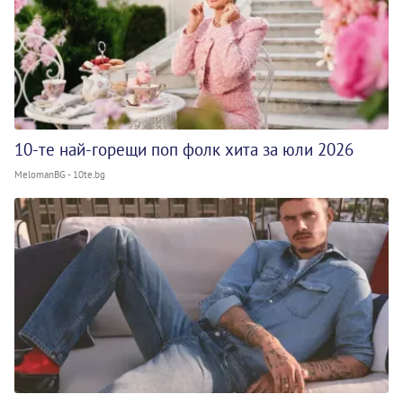
10-те най-горещи поп фолк хита за юли 2026
MelomanBG - 10te.bg