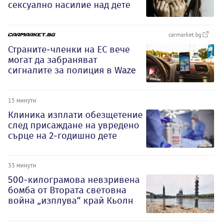
сексуално насилие над дете
carmarket.bg
Страните-членки на ЕС вече
могат да забраняват
сигналите за полиция в Waze
15 минути
Клиника изплати обезщетение
след присаждане на увредено
сърце на 2-годишно дете
33 минути
500-килограмова невзривена
бомба от Втората световна
война „изплува“ край Кьолн