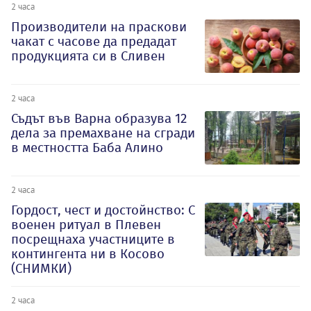
2 часа
Производители на праскови
чакат с часове да предадат
продукцията си в Сливен
2 часа
Съдът във Варна образува 12
дела за премахване на сгради
в местността Баба Алино
2 часа
Гордост, чест и достойнство: С
военен ритуал в Плевен
посрещнаха участниците в
контингента ни в Косово
(СНИМКИ)
2 часа