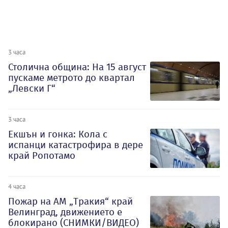
3 часа
Столична община: На 15 август
пускаме метрото до квартал
„Левски Г“
3 часа
Екшън и гонка: Кола с
испанци катастрофира в дере
край Ропотамо
4 часа
Пожар на АМ „Тракия“ край
Велинград, движението е
блокирано (СНИМКИ/ВИДЕО)