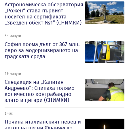
Астрономическа обсерватория
„Рожен“ става първият
носител на сертификата
„Звезден обект №1“ (СНИМКИ)
54 минути
София поема дълг от 367 млн.
евро за модернизирането на
градската среда
59 минути
Спецакция на „Капитан
Андреево“: Спипаха голямо
количество контрабандно
злато и цигари (СНИМКИ)
1 час
Почина италианският певец и
автор на песни Франческо