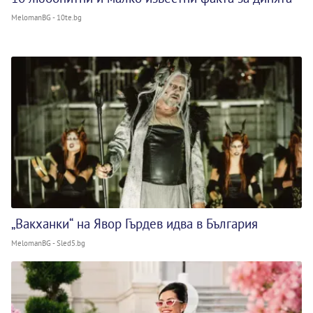
MelomanBG - 10te.bg
„Вакханки“ на Явор Гърдев идва в България
MelomanBG - Sled5.bg