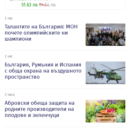
51.63 лв
64.54 лв
1 час
Талантите на България: МОН
почете олимпийските ни
шампиони
1 час
България, Румъния и Испания
с обща охрана на въздушното
пространство
2 часа
Абровски обеща защита на
родните производители на
плодове и зеленчуци