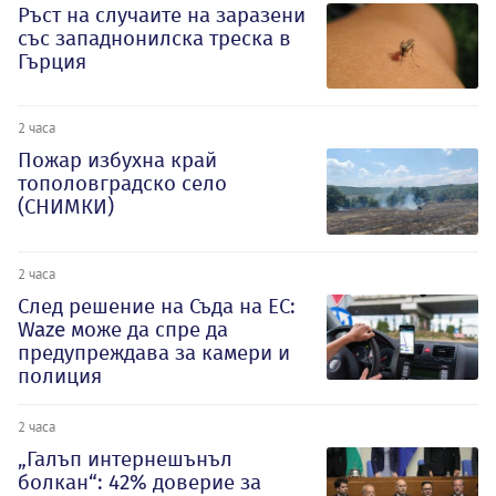
Ръст на случаите на заразени
със западнонилска треска в
Гърция
2 часа
Пожар избухна край
тополовградско село
(СНИМКИ)
2 часа
След решение на Съда на ЕС:
Waze може да спре да
предупреждава за камери и
полиция
2 часа
„Галъп интернешънъл
болкан“: 42% доверие за