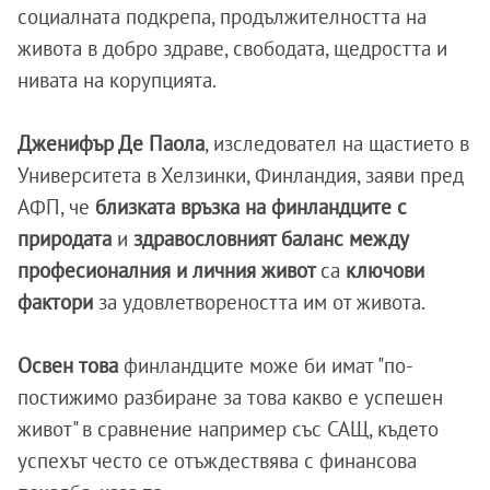
социалната подкрепа, продължителността на
живота в добро здраве, свободата, щедростта и
нивата на корупцията.
Дженифър Де Паола
, изследовател на щастието в
Университета в Хелзинки, Финландия, заяви пред
AФП, че
близката връзка на финландците с
природата
и
здравословният баланс между
професионалния и личния живот
са
ключови
фактори
за удовлетвореността им от живота.
Освен това
финландците може би имат "по-
постижимо разбиране за това какво е успешен
живот" в сравнение например със САЩ, където
успехът често се отъждествява с финансова