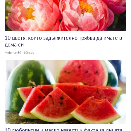
10 цветя, които задължително трябва да имате в
дома си
MelomanBG - 10te.bg
10 любопитни и малко известни факта за динята