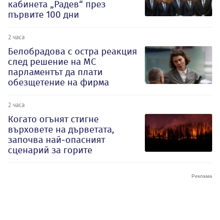
кабинета „Радев“ през
първите 100 дни
2 часа
Белобрадова с остра реакция
след решение на МС
парламентът да плати
обезщетение на фирма
2 часа
Когато огънят стигне
върховете на дърветата,
започва най-опасният
сценарий за горите