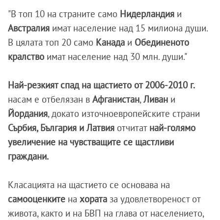
"В топ 10 на страните само
Нидерландия
и
Австралия
имат население над 15 милиона души.
В цялата топ 20 само
Канада
и
Обединеното
кралство
имат население над 30 млн. души."
Най-резкият спад на щастието от 2006-2010 г.
насам е отбелязан в
Афганистан
,
Ливан
и
Йордания
, докато източноевропейските страни
Сърбия, България и Латвия
отчитат
най-голямо
увеличение на чувстващите се щастливи
граждани.
Класацията на щастието се основава на
самооценките
на
хората
за удовлетвореност от
живота, както и на БВП на глава от населението,