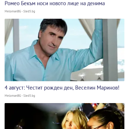
Ромео Бекъм носи новото лице на денима
MelomanBG - Sled5.bg
4 август: Честит рожден ден, Веселин Маринов!
MelomanBG - Sled5.bg