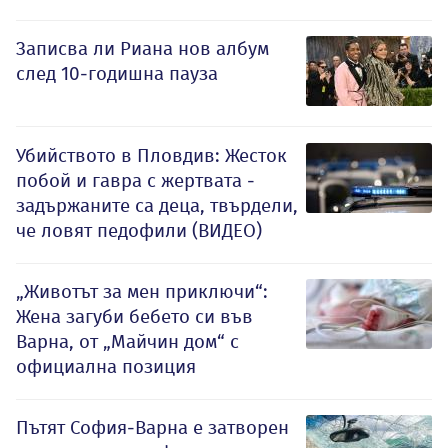
Записва ли Риана нов албум
след 10-годишна пауза
Убийството в Пловдив: Жесток
побой и гавра с жертвата -
задържаните са деца, твърдели,
че ловят педофили (ВИДЕО)
„Животът за мен приключи“:
Жена загуби бебето си във
Варна, от „Майчин дом“ с
официална позиция
Пътят София-Варна е затворен