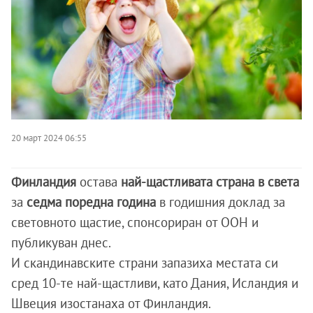
20 март 2024 06:55
Финландия
остава
най-щастливата страна в света
за
седма поредна година
в годишния доклад за
световното щастие, спонсориран от ООН и
публикуван днес.
И скандинавските страни запазиха местата си
сред 10-те най-щастливи, като Дания, Исландия и
Швеция изостанаха от Финландия.