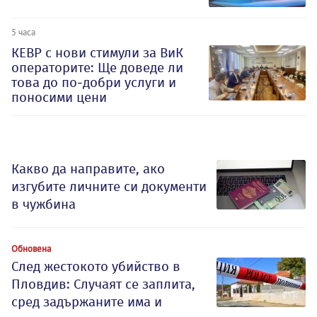
5 часа
КЕВР с нови стимули за ВиК
операторите: Ще доведе ли
това до по-добри услуги и
поносими цени
Какво да направите, ако
изгубите личните си документи
в чужбина
Обновена
След жестокото убийство в
Пловдив: Случаят се заплита,
сред задържаните има и