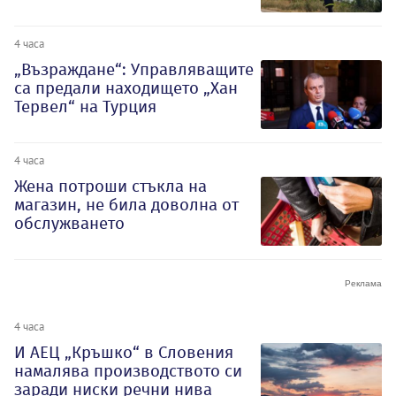
4 часа
„Възраждане“: Управляващите
са предали находището „Хан
Тервел“ на Турция
4 часа
Жена потроши стъкла на
магазин, не била доволна от
обслужването
4 часа
И АЕЦ „Кръшко“ в Словения
намалява производството си
заради ниски речни нива