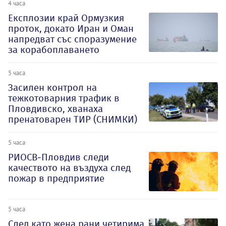
4 часа
Експлозии край Ормузкия
проток, докато Иран и Оман
напредват със споразумение
за корабоплаването
5 часа
Засилен контрол на
тежкотоварния трафик в
Пловдивско, хванаха
пренатоварен ТИР (СНИМКИ)
5 часа
РИОСВ-Пловдив следи
качеството на въздуха след
пожар в предприятие
5 часа
След като жена рани четирима