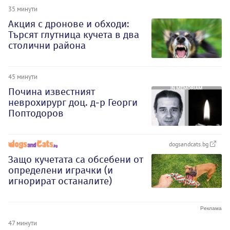
35 минути
Акция с дронове и обходи:
Търсят глутница кучета в два
столични района
45 минути
Почина известният
неврохирург доц. д-р Георги
Поптодоров
dogsandcats.bg
Защо кучетата са обсебени от
определени играчки (и
игнорират останалите)
47 минути