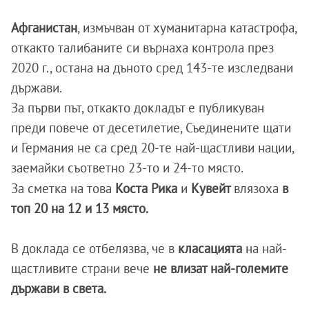
Афганистан
, измъчван от хуманитарна катастрофа,
откакто талибаните си върнаха контрола през
2020 г., остана на дъното сред 143-те изследвани
държави.
За първи път, откакто докладът е публикуван
преди повече от десетилетие, Съединените щати
и Германия не са сред 20-те най-щастливи нации,
заемайки съответно 23-то и 24-то място.
За сметка на това
Коста Рика
и
Кувейт
влязоха
в
топ 20 на 12 и 13 място.
В доклада се отбелязва, че в
класацията
на най-
щастливите страни вече
не влизат най-големите
държави в света.