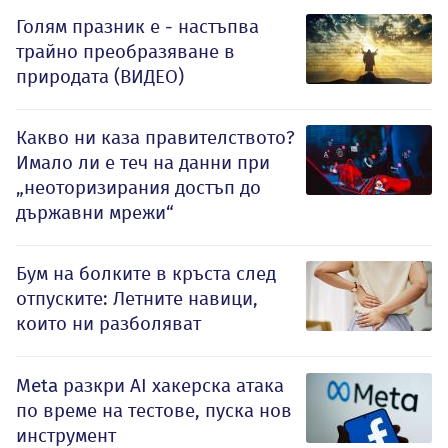
Голям празник е - настъпва
трайно преобразяване в
природата (ВИДЕО)
Какво ни каза правителството?
Имало ли е теч на данни при
„неоторизирания достъп до
държавни мрежи“
Бум на болките в кръста след
отпуските: Летните навици,
които ни разболяват
Meta разкри AI хакерска атака
по време на тестове, пуска нов
инструмент