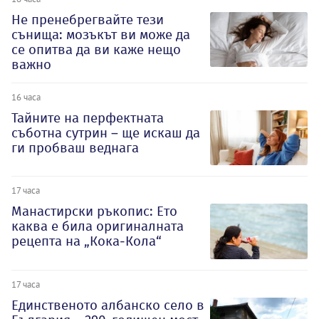
Не пренебрегвайте тези
сънища: мозъкът ви може да
се опитва да ви каже нещо
важно
16 часа
Тайните на перфектната
съботна сутрин – ще искаш да
ги пробваш веднага
17 часа
Манастирски ръкопис: Ето
каква е била оригиналната
рецепта на „Кока-Кола“
17 часа
Единственото албанско село в