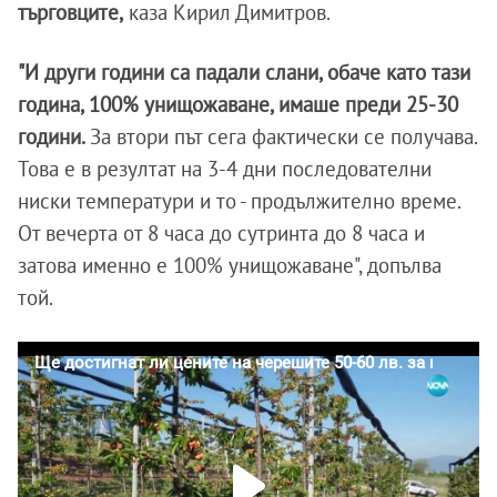
търговците,
каза Кирил Димитров.
"И други години са падали слани, обаче като тази
година, 100% унищожаване, имаше преди 25-30
години.
За втори път сега фактически се получава.
Това е в резултат на 3-4 дни последователни
ниски температури и то - продължително време.
От вечерта от 8 часа до сутринта до 8 часа и
затова именно е 100% унищожаване", допълва
той.