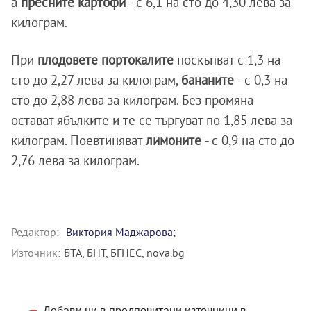
а
пресните картофи
- с 6,1 на сто до 4,30 лева за
килограм.
При
плодовете портокалите
поскъпват с 1,3 на
сто до 2,27 лева за килограм,
бананите
- с 0,3 на
сто до 2,88 лева за килограм. Без промяна
остават ябълките и те се търгуват по 1,85 лева за
килограм. Поевтиняват
лимоните
- с 0,9 на сто до
2,76 лева за килограм.
Редактор:
Виктория Маджарова;
Източник:
БТА, БНТ, БГНЕС, nova.bg
Добави ни в предпочитани източници в