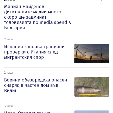
Мариан Найденов:
Дигиталните медии много
скоро ще задминат
телевизията по media spend в
България
2 часа
Испания започва гранични
проверки с Италия след
мигрантския спор
2 часа
Военни обезвредиха опасен
снаряд в частен дом във
Видин
3 часа