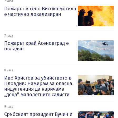
7 часа
Пожарът в село Висока могила
е частично локализиран
7 часа
Пожарът край Асеновград е
овладян
8 часа
Иво Христов за убийството в
Пловдив: Намирам за опасна
индулгенция да наричаме
„деца” малолетните садисти
9 часа
Сръбският президент Вучич и