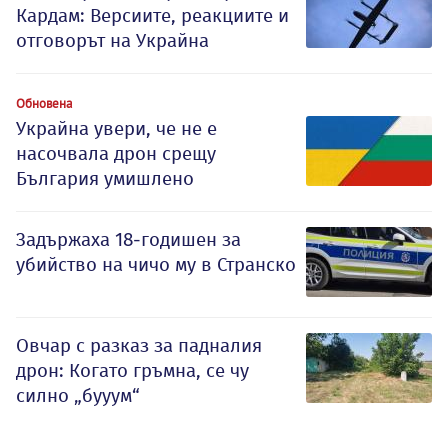
Кардам: Версиите, реакциите и
отговорът на Украйна
Обновена
Украйна увери, че не е
насочвала дрон срещу
България умишлено
Задържаха 18-годишен за
убийство на чичо му в Странско
Овчар с разказ за падналия
дрон: Когато гръмна, се чу
силно „бууум“