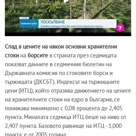
Спад в цените на някои основни хранителни
стоки
на
борсите
в страната през седмицата
показват данните в седмичния бюлетин на
Държавната комисия по стоковите борси и
тържищата (ДКСБТ). Индексът на тържищните
цени (ИТЦ), който отразява движението на цените
на хранителните стоки на едро в България, се
понижава минимално с 0,08 процента до 2,405
пункта. Миналата седмица ИТЦ беше на ниво от
2,407 пункта. Базовото равнище на ИТЦ - 1,000
пункта, е от 2005 година.