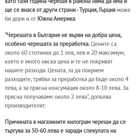
като тази година череши в района няма да има и
ще се внася от други страни - Турция, Гърция
може
би дори и от
Южна Америка
.
"Черешата в България не върви на добра цена,
особено черешата за преработка.
Цените са
около 60 стотинки до 1 лев, лев и 20 максимум,
което е много ниска цена и те не покриват
нашите разходи. Цената, за да покрием
разходите, трябва за преработка да бъде около 4
лева, а за прясна консумация около 8-10 лева. За
прясна получаваме около 2 лева", допълва
производителят.
Причината в магазините килограм череши да се
търгува за 50-60 лева е заради спекулата на