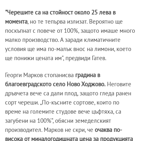
"Черешите са на стойност около 25 лева в
момента
, но те тепърва излизат. Вероятно ще
поскъпнат с повече от 100%, защото имаше много
малко производство. А заради климатичните
условия ще има по-малък внос на лимони, което
ще понижи цената им", предвиди Гатев.
Георги Марков стопанисва
градина в
благоевградското село Ново Ходжово.
Неговите
дръвчета вече са дали плод, защото гледа ранен
сорт череши. „По-късните сортове, които по
време на големите студове вече цъфтяха, са
загубени на 100%”, обясни земеделският
производител. Марков не скри, че
очаква по-
висока от миналогодишната цена за продукцията