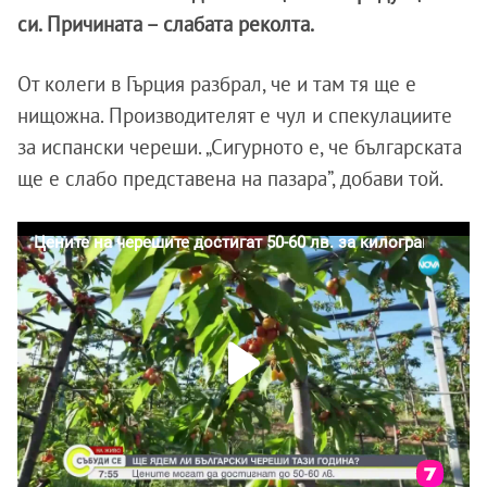
си. Причината – слабата реколта.
От колеги в Гърция разбрал, че и там тя ще е
нищожна. Производителят е чул и спекулациите
за испански череши. „Сигурното е, че българската
ще е слабо представена на пазара”, добави той.