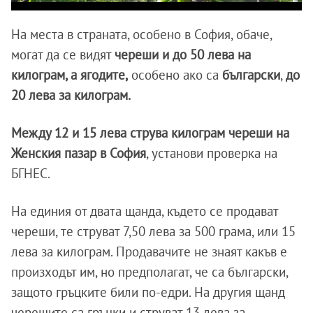
На места в страната, особено в София, обаче,
могат да се видят
череши и до 50 лева на
килограм, а ягодите,
особено ако са
български
,
до
20 лева за килограм.
Между 12 и 15 лева струва килограм череши на
Женския пазар в София
, установи проверка на
БГНЕС.
На единия от двата щанда, където се продават
череши, те струват 7,50 лева за 500 грама, или 15
лева за килограм. Продавачите не знаят какъв е
произходът им, но предполагат, че са български,
защото гръцките били по-едри. На другия щанд
черешите са гръцки и струват 13 лева за