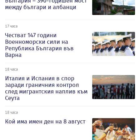
България – 390-годишен мост
между българи и албанци
17 часа
Честват 147 години
Военноморски сили на
Република България във
Варна
18 часа
Италия и Испания в спор
заради граничния контрол
след мигрантския наплив към
Сеута
18 часа
Кой има имен ден на 8 август