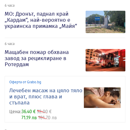
6 часа
МО: Дронът, паднал край
„Кардам“, най-вероятно е
украинска примамка „Майя“
6 часа
Мащабен пожар обхвана
завод за рециклиране в
Ротердам
Оферта от Grabo.bg
Лечебен масаж на цяло тяло
и врат, плюс глава и
стъпала
Цена:
36.40 €
52.00 €
71.19 лв
101.70 лв