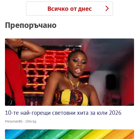
Всичко от днес
Препоръчано
10-те най-горещи световни хита за юли 2026
MelomanBG - 10te.bg