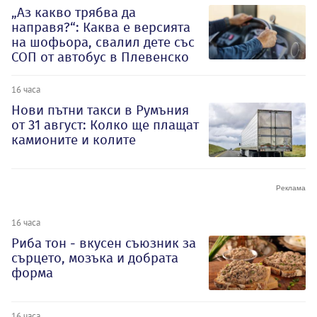
„Аз какво трябва да
направя?“: Каква е версията
на шофьора, свалил дете със
СОП от автобус в Плевенско
16 часа
Нови пътни такси в Румъния
от 31 август: Колко ще плащат
камионите и колите
16 часа
Риба тон - вкусен съюзник за
сърцето, мозъка и добрата
форма
16 часа