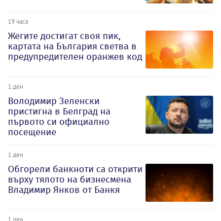
19 часа
Жегите достигат своя пик,
картата на България светва в
предупредителен оранжев код
1 ден
Володимир Зеленски
пристигна в Белград на
първото си официално
посещение
1 ден
Обгорели банкноти са открити
върху тялото на бизнесмена
Владимир Янков от Банкя
1 ден