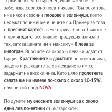
тържище в село Първенец Илия Гатев не се
забелязва сериозно поевтиняване. "Въпреки това
има някои сезонни
плодове
и
зеленчуци
, които
бележат понижение в цените си. Пример за това
е
пресният картоф
- вече струва 3 лева. Същото е
и при
ягодите
, все повече продукция излиза от
тях, затова цената им е максимум
8 лева за
килограм
. Вносните са около 6 лева - и идват от
Гърция.
Краставиците
и
доматите
не поевтиняват,
защото и разходите за отглеждането им се
задържат на високи нива. Като цяло
пролетната
салата ще ни излезе по-скъпо с около 10-15%
",
обясни той пред
NOVA
.
По думите м
у вносните зеленчуци са с около
един лев по-евтини
от българските.