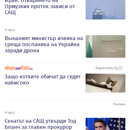
Иран: Отварянето на
Ормузкия проток зависи от
САЩ
4 часа
Външният министър извика на
среща посланика на Украйна
заради дрона
dogsandcats.bg
Защо котките обичат да седят
нависоко
4 часа
Сенатът на САЩ утвърди Тод
Бланч за главен прокурор