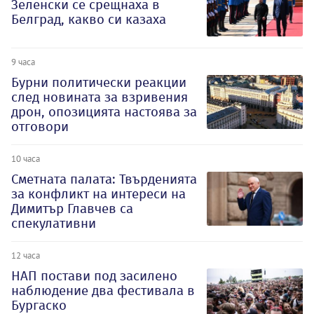
Зеленски се срещнаха в
Белград, какво си казаха
9 часа
Бурни политически реакции
след новината за взривения
дрон, опозицията настоява за
отговори
10 часа
Сметната палата: Твърденията
за конфликт на интереси на
Димитър Главчев са
спекулативни
12 часа
НАП постави под засилено
наблюдение два фестивала в
Бургаско