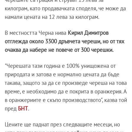
килограм, като продавачката споделя, че може да
намали цената на 12 лева за килограм.
В местността Черна нива
Кирил Димитров
отглежда около 3300 дръвчета череши, но от тях
очаква да набере не повече от 300 черешки.
"Черешата тази година е 100% унищожена от
природата и затова е нормално цената да бъде
такава, защото за да се произведе череша на това
време, е необходимо да е покрита в оранжерия. А
в оранжериите е скъпо производството", казва той
пред
БНТ
.
Цените ще паднат през следващите месеци, но