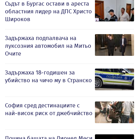
Съдът в Бургас остави в ареста
областния лидер на ДПС Христо
Широков
Задържаха подпалвача на
луксозния автомобил на Митьо
Очите
Задържаха 18-годишен за
убийство на чичо му в Странско
София сред дестинациите с
най-висок риск от джебчийство
Почина бащата на Лионел Меси