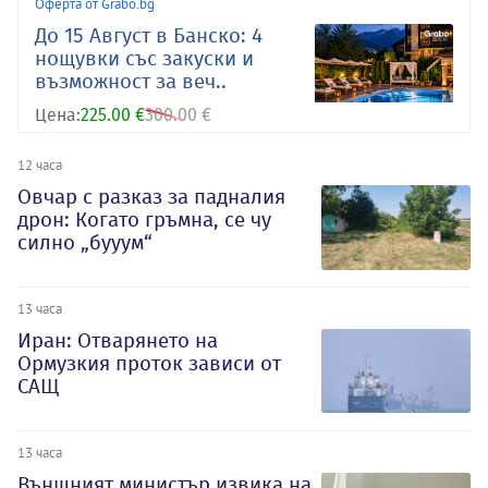
Оферта от Grabo.bg
До 15 Август в Банско: 4
нощувки със закуски и
възможност за веч..
Цена:
225.00 €
300.00 €
12 часа
Овчар с разказ за падналия
дрон: Когато гръмна, се чу
силно „бууум“
13 часа
Иран: Отварянето на
Ормузкия проток зависи от
САЩ
13 часа
Външният министър извика на