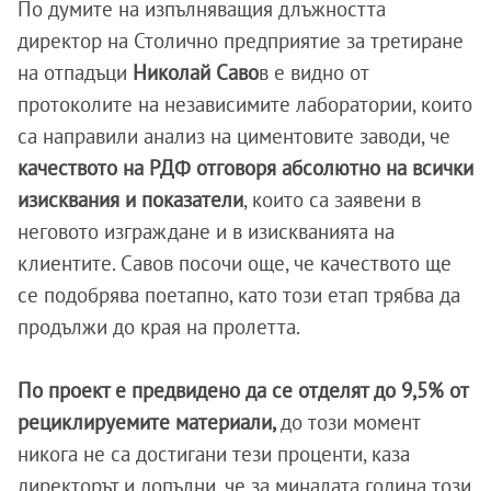
По думите на изпълняващия длъжността
директор на Столично предприятие за третиране
на отпадъци
Николай Саво
в е видно от
протоколите на независимите лаборатории, които
са направили анализ на циментовите заводи, че
качеството на РДФ отговоря абсолютно на всички
изисквания и показатели
, които са заявени в
неговото изграждане и в изискванията на
клиентите. Савов посочи още, че качеството ще
се подобрява поетапно, като този етап трябва да
продължи до края на пролетта.
По проект е предвидено да се отделят до 9,5% от
рециклируемите материали,
до този момент
никога не са достигани тези проценти, каза
директорът и допълни, че за миналата година този