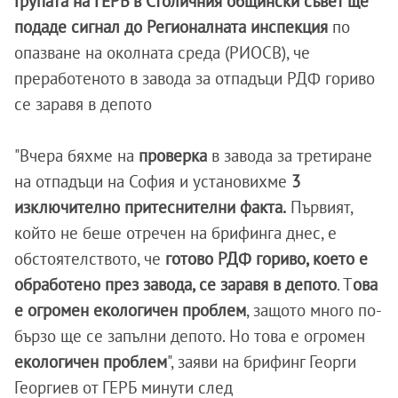
Групата на ГЕРБ в Столичния общински съвет ще
подаде сигнал до Регионалната инспекция
по
опазване на околната среда (РИОСВ), че
преработеното в завода за отпадъци РДФ гориво
се заравя в депото
"Вчера бяхме на
проверка
в завода за третиране
на отпадъци на София и установихме
3
изключително притеснителни факта.
Първият,
който не беше отречен на брифинга днес, е
обстоятелството, че
готово РДФ гориво, което е
обработено през завода, се заравя в депото
. Т
ова
е огромен екологичен проблем
, защото много по-
бързо ще се запълни депото. Но това е огромен
екологичен
проблем
", заяви на брифинг Георги
Георгиев от ГЕРБ минути след