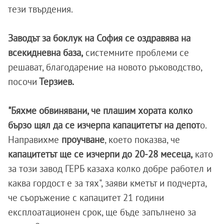
тези твърдения.
Заводът за боклук на София се оздравява на
всекидневна база,
системните проблеми се
решават, благодарение на новото ръководство,
посочи
Терзиев.
"Бяхме обвинявани, че плашим хората колко
бързо щял да се изчерпа капацитетът на депот
о.
Направихме
проучване
, което показва, че
капацитетът ще се изчерпи до 20-28 месеца,
като
за този завод ГЕРБ казаха колко добре работел и
каква гордост е за тях", заяви кметът и подчерта,
че съоръжение с капацитет 21 години
експлоатационен срок, ще бъде запълнено за