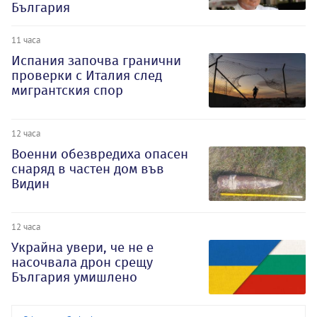
България
11 часа
Испания започва гранични
проверки с Италия след
мигрантския спор
12 часа
Военни обезвредиха опасен
снаряд в частен дом във
Видин
12 часа
Украйна увери, че не е
насочвала дрон срещу
България умишлено