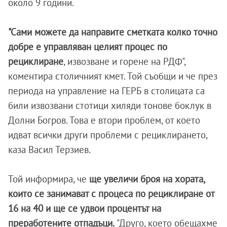
около 9 години.
"Сами можете да направите сметката колко точно
добре е управляван целият процес по
рециклиране
, извозване и горене на РДФ",
коментира столичният кмет. Той съобщи и че през
периода на управление на ГЕРБ в столицата са
били извозвани стотици хиляди тонове боклук в
Долни Богров. Това е втори проблем, от което
идват всички други проблеми с рециклирането,
каза Васил Терзиев.
Той информира, че
ще увеличи броя на хората,
които се занимават с процеса по рециклиране от
16 на 40 и ще се удвои процентът на
преработените отпадъци.
"Друго, което обещахме