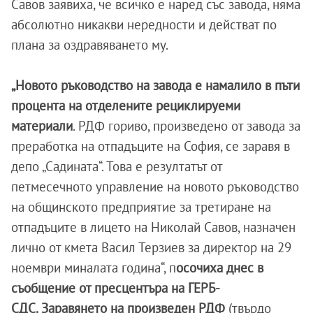
Савов заявиха, че всичко е наред със завода, няма
абсолютно никакви нередности и действат по
плана за оздравяването му.
„Новото ръководство на завода е намалило в пъти
процента на отделените рециклируеми
материали
. РДФ гориво, произведено от завода за
преработка на отпадъците на София, се заравя в
депо „Садината“. Това е резултатът от
петмесечното управление на новото ръководство
на общинското предприятие за третиране на
отпадъците в лицето на Николай Савов, назначен
лично от кмета Васил Терзиев за директор на 29
ноември миналата година“, п
осочиха днес в
съобщение от пресцентъра на ГЕРБ-
СДС.
Заравянето на произведен РДФ
(твърдо