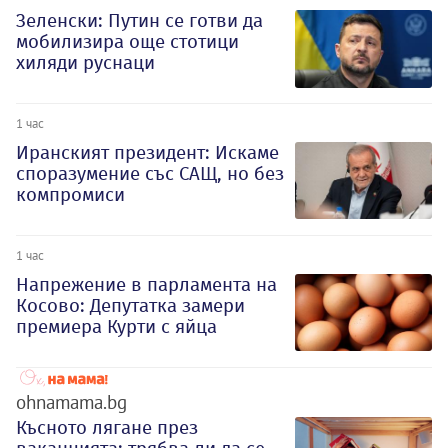
Зеленски: Путин се готви да
мобилизира още стотици
хиляди руснаци
1 час
Иранският президент: Искаме
споразумение със САЩ, но без
компромиси
1 час
Напрежение в парламента на
Косово: Депутатка замери
премиера Курти с яйца
ohnamama.bg
Късното лягане през