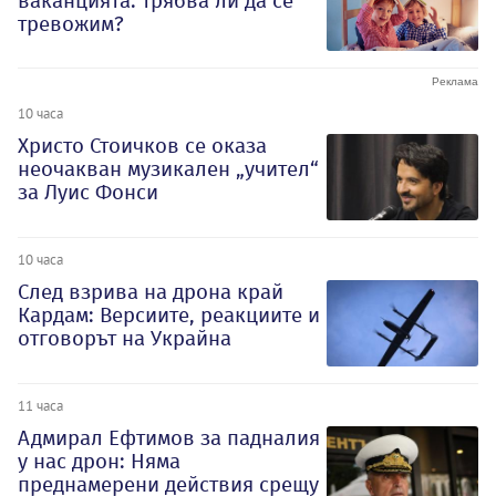
ваканцията: трябва ли да се
тревожим?
10 часа
Христо Стоичков се оказа
неочакван музикален „учител“
за Луис Фонси
10 часа
След взрива на дрона край
Кардам: Версиите, реакциите и
отговорът на Украйна
11 часа
Адмирал Ефтимов за падналия
у нас дрон: Няма
преднамерени действия срещу