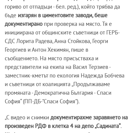
гориво от отпадъци - бел. ред.), който трябва да
бъде
изгарян в циментовите заводи, беше
документирано
при проверка на място. Тя е
инициирана от общинските съветници от ГЕРБ-
СДС Лорита Радева, Анна Стойкова, Георги
Георгиев и Антон Хекимян, пише в
съобщението. На място присъстваха и
представители на екипа на Васил Терзиев -
заместник-кметът по екология Надежда Бобчева
и съветници от коалицията „Продължаваме
промяната - Демократична България - Спаси
София“ (ПП-ДБ-"Спаси София").
„С видео и снимки
документирахме заравянето на
произведен РДФ в клетка 4 на депо „Садината“
.