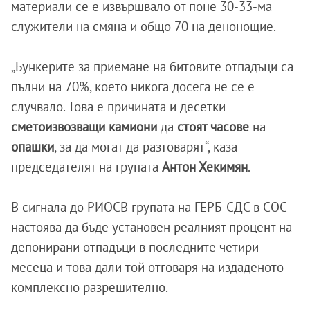
материали се е извършвало от поне 30-33-ма
служители на смяна и общо 70 на денонощие.
„Бункерите за приемане на битовите отпадъци са
пълни на 70%, което никога досега не се е
случвало. Това е причината и десетки
сметоизвозващи камиони
да
стоят часове
на
опашки
, за да могат да разтоварят“, каза
председателят на групата
Антон Хекимян
.
В сигнала до РИОСВ групата на ГЕРБ-СДС в СОС
настоява да бъде установен реалният процент на
депонирани отпадъци в последните четири
месеца и това дали той отговаря на издаденото
комплексно разрешително.