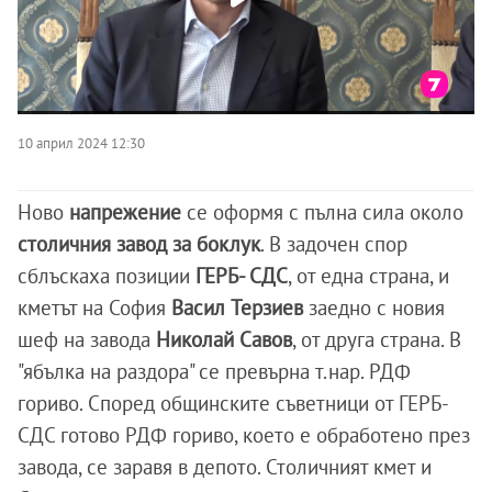
10 април 2024 12:30
Ново
напрежение
се оформя с пълна сила около
столичния завод за боклук
. В задочен спор
сблъскаха позиции
ГЕРБ- СДС
, от една страна, и
кметът на София
Васил
Терзиев
заедно с новия
шеф на завода
Николай
Савов
, от друга страна. В
"ябълка на раздора" се превърна т.нар. РДФ
гориво. Според общинските съветници от ГЕРБ-
СДС готово РДФ гориво, което е обработено през
завода, се заравя в депото. Столичният кмет и