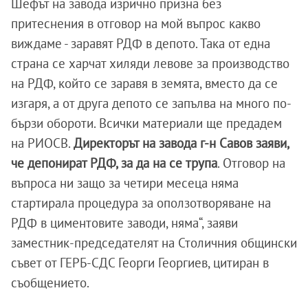
Шефът на завода изрично призна без
притеснения в отговор на мой въпрос какво
виждаме - заравят РДФ в депото. Така от една
страна се харчат хиляди левове за производство
на РДФ, който се заравя в земята, вместо да се
изгаря, а от друга депото се запълва на много по-
бързи обороти. Всички материали ще предадем
на РИОСВ.
Директорът на завода г-н Савов заяви,
че депонират РДФ, за да на се трупа
. Отговор на
въпроса ни защо за четири месеца няма
стартирала процедура за оползотворяване на
РДФ в циментовите заводи, няма“, заяви
заместник-председателят на Столичния общински
съвет от ГЕРБ-СДС Георги Георгиев, цитиран в
съобщението.