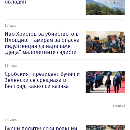
овладян
17 часа
Иво Христов за убийството в
Пловдив: Намирам за опасна
индулгенция да наричаме
„деца” малолетните садисти
18 часа
Сръбският президент Вучич и
Зеленски се срещнаха в
Белград, какво си казаха
18 часа
Бурни политически реакции