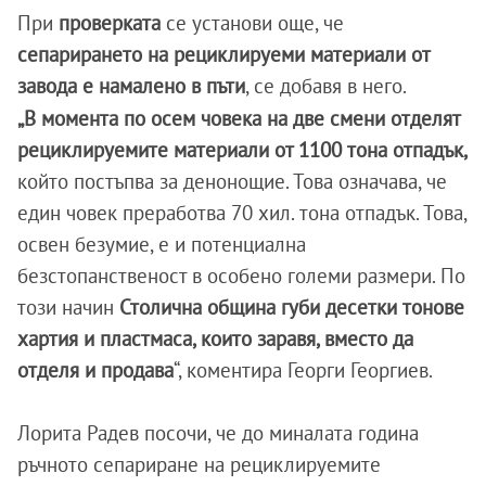
При
проверката
се установи още, че
сепарирането на рециклируеми материали от
завода е намалено в пъти
, се добавя в него.
„В момента по осем човека на две смени отделят
рециклируемите материали от 1100 тона отпадък,
който постъпва за денонощие. Това означава, че
един човек преработва 70 хил. тона отпадък. Това,
освен безумие, е и потенциална
безстопанственост в особено големи размери. По
този начин
Столична община губи десетки тонове
хартия и пластмаса, които заравя, вместо да
отделя и продава
“, коментира Георги Георгиев.
Лорита Радев посочи, че до миналата година
ръчното сепариране на рециклируемите