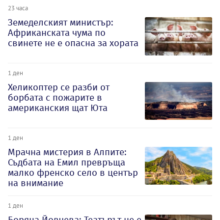
23 часа
Земеделският министър:
Африканската чума по
свинете не е опасна за хората
1 ден
Хеликоптер се разби от
борбата с пожарите в
американския щат Юта
1 ден
Мрачна мистерия в Алпите:
Съдбата на Емил превръща
малко френско село в център
на внимание
1 ден
Боряна Йовчева: Театърът не е