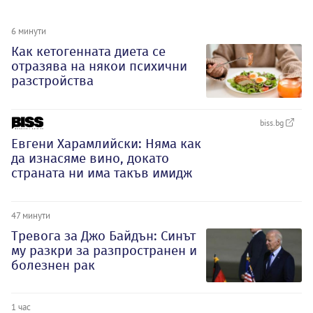
6 минути
Как кетогенната диета се
отразява на някои психични
разстройства
biss.bg
Евгени Харамлийски: Няма как
да изнасяме вино, докато
страната ни има такъв имидж
47 минути
Тревога за Джо Байдън: Синът
му разкри за разпространен и
болезнен рак
1 час