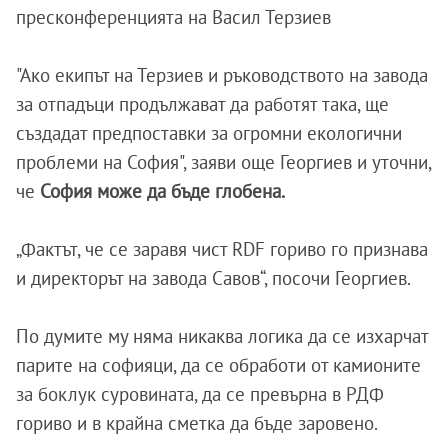
пресконференцията на Васил Терзиев
"Ако екипът на Терзиев и ръководството на завода
за отпадъци продължават да работят така, ще
създадат предпоставки за огромни екологични
проблеми на София", заяви още Георгиев и уточни,
че
София може да бъде глобена.
„Фактът, че се заравя чист RDF гориво го признава
и директорът на завода Савов“, посочи Георгиев.
По думите му няма никаква логика да се изхарчат
парите на софияци, да се обработи от камионите
за боклук суровината, да се превърна в РДФ
гориво и в крайна сметка да бъде заровено.