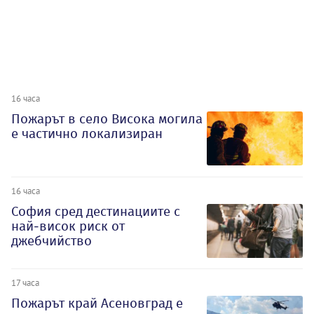
16 часа
Пожарът в село Висока могила
е частично локализиран
16 часа
София сред дестинациите с
най-висок риск от
джебчийство
17 часа
Пожарът край Асеновград е