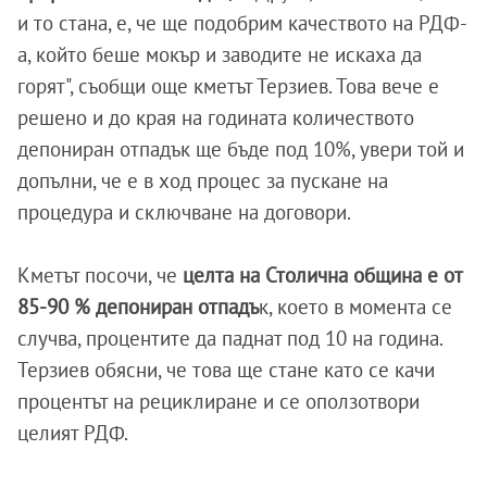
и то стана, е, че ще подобрим качеството на РДФ-
а, който беше мокър и заводите не искаха да
горят", съобщи още кметът Терзиев. Това вече е
решено и до края на годината количеството
депониран отпадък ще бъде под 10%, увери той и
допълни, че е в ход процес за пускане на
процедура и сключване на договори.
Кметът посочи, че
целта на Столична община е от
85-90 % депониран отпадъ
к, което в момента се
случва, процентите да паднат под 10 на година.
Терзиев обясни, че това ще стане като се качи
процентът на рециклиране и се оползотвори
целият РДФ.