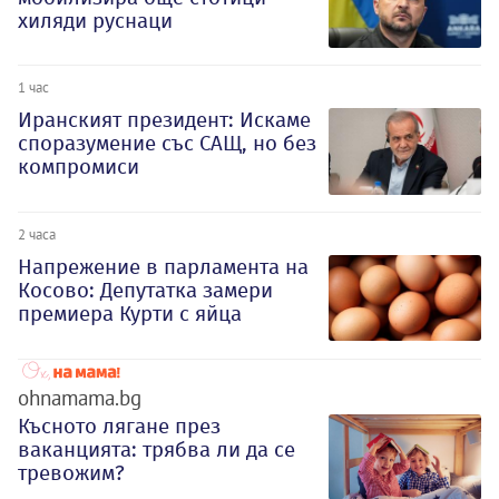
хиляди руснаци
1 час
Иранският президент: Искаме
споразумение със САЩ, но без
компромиси
2 часа
Напрежение в парламента на
Косово: Депутатка замери
премиера Курти с яйца
ohnamama.bg
Късното лягане през
ваканцията: трябва ли да се
тревожим?