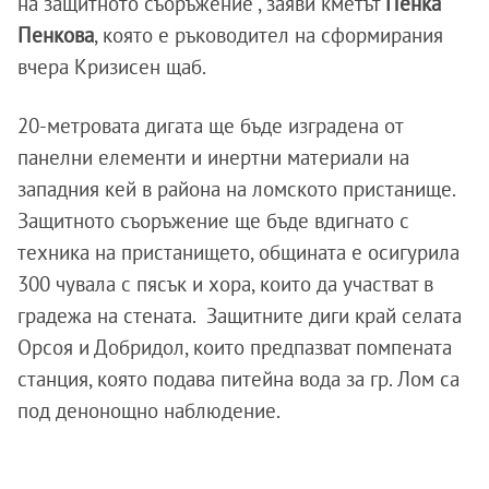
на защитното съоръжение", заяви кметът
Пенка
Пенкова
, която е ръководител на сформирания
вчера Кризисен щаб.
20-метровата дигата ще бъде изградена от
панелни елементи и инертни материали на
западния кей в района на ломското пристанище.
Защитното съоръжение ще бъде вдигнато с
техника на пристанището, общината е осигурила
300 чувала с пясък и хора, които да участват в
градежа на стената. Защитните диги край селата
Орсоя и Добридол, които предпазват помпената
станция, която подава питейна вода за гр. Лом са
под денонощно наблюдение.