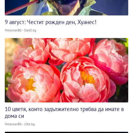
9 август: Честит рожден ден, Хуанес!
MelomanBG - Sled5.bg
10 цветя, които задължително трябва да имате в
дома си
MelomanBG - 10te.bg