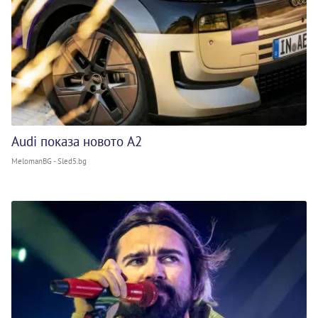
Audi показа новото A2
MelomanBG - Sled5.bg