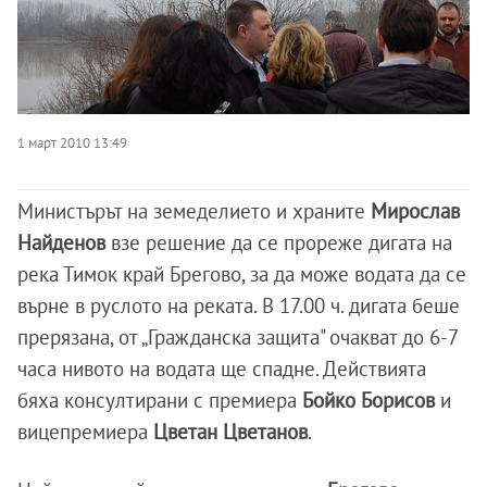
1 март 2010 13:49
Министърът на земеделието и храните
Мирослав
Найденов
взе решение да се прореже дигата на
река Тимок край Брегово, за да може водата да се
върне в руслото на реката. В 17.00 ч. дигата беше
прерязана, от „Гражданска защита" очакват до 6-7
часа нивото на водата ще спадне. Действията
бяха консултирани с премиера
Бойко Борисов
и
вицепремиера
Цветан
Цветанов
.