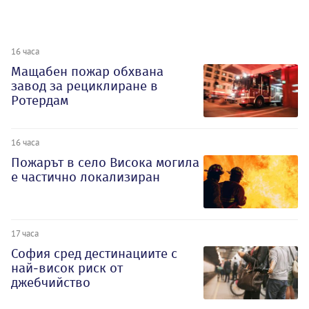
16 часа
Мащабен пожар обхвана
завод за рециклиране в
Ротердам
16 часа
Пожарът в село Висока могила
е частично локализиран
17 часа
София сред дестинациите с
най-висок риск от
джебчийство