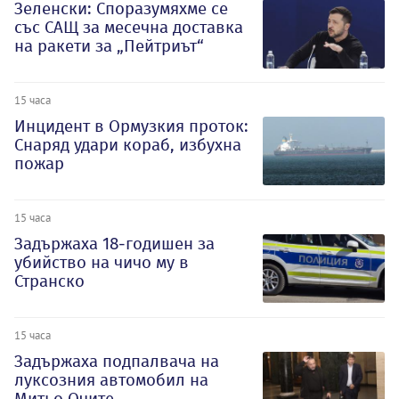
Зеленски: Споразумяхме се
със САЩ за месечна доставка
на ракети за „Пейтриът“
15 часа
Инцидент в Ормузкия проток:
Снаряд удари кораб, избухна
пожар
15 часа
Задържаха 18-годишен за
убийство на чичо му в
Странско
15 часа
Задържаха подпалвача на
луксозния автомобил на
Митьо Очите