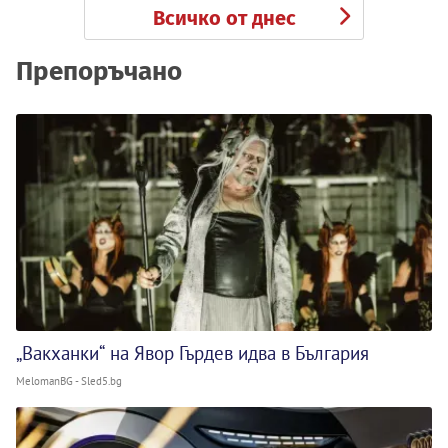
Всичко от днес
Препоръчано
„Вакханки“ на Явор Гърдев идва в България
MelomanBG - Sled5.bg