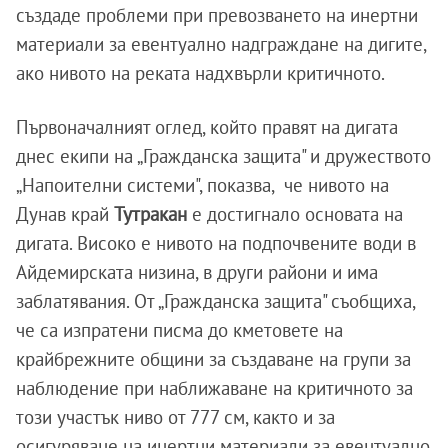
създаде проблеми при превозването на инертни
материали за евентуално надграждане на дигите,
ако нивото на реката надхвърли критичното.
Първоначалният оглед, който правят на дигата
днес екипи на „Гражданска защита" и дружеството
„Напоителни системи", показва, че нивото на
Дунав край
Тутракан
е достигнало основата на
дигата. Високо е нивото на подпочвените води в
Айдемирската низина, в други райони и има
заблатявания. От „Гражданска защита" съобщиха,
че са изпратени писма до кметовете на
крайбрежните общини за създаване на групи за
наблюдение при наближаване на критичното за
този участък ниво от 777 см, както и за
осигуряване на инертни материали за евентуално