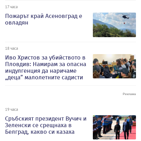
17 часа
Пожарът край Асеновград е
овладян
18 часа
Иво Христов за убийството в
Пловдив: Намирам за опасна
индулгенция да наричаме
„деца” малолетните садисти
19 часа
Сръбският президент Вучич и
Зеленски се срещнаха в
Белград, какво си казаха