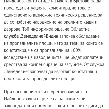
Найденов, който отиде на място в
Брегово
, за да
проследи ситуацията, коментира, че това е
единственото възможно техническо решение, за
да се избегне наводнение на околните къщи и
дворове. Той информира още, че Областна
служба „Земеделие"-Видин
започва обследване
на пропадналите площи, като за тези, за които се
констатира, че са пропаднали на 100%,
вследствие на наводненията, ще бъдат изплатени
средства за компенсиране на загубите. От служба
„Земеделие" започват да изготвят констативни
протоколи за пропадналите площи.
При посещението си в Брегово министър
Найденов заяви още, че са наложителни
законодателни промени, с които речните диги да