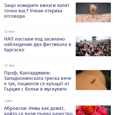
Защо комарите винаги хапят
точно вас? Учени откриха
отговора
22 часа
НАП постави под засилено
наблюдение два фестивала в
Бургаско
22 часа
Проф. Кантарджиев:
Западнонилската треска вече
е тук, пациенти се връщат от
Гърция с болки в мускулите
1 ден
Абровски: Няма как домат,
който се води първо качество,