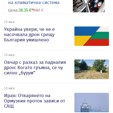
на климатична система
Цена:
38.35 €
76.69 €
13 часа
Украйна увери, че не е
насочвала дрон срещу
България умишлено
13 часа
Овчар с разказ за падналия
дрон: Когато гръмна, се чу
силно „бууум“
13 часа
Иран: Отварянето на
Ормузкия проток зависи от
САЩ