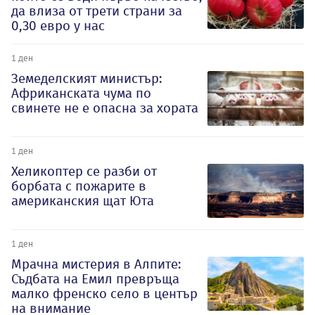
да влиза от трети страни за
0,30 евро у нас
1 ден
Земеделският министър:
Африканската чума по
свинете не е опасна за хората
1 ден
Хеликоптер се разби от
борбата с пожарите в
американския щат Юта
1 ден
Мрачна мистерия в Алпите:
Съдбата на Емил превръща
малко френско село в център
на внимание