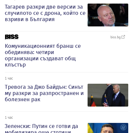
Тагарев разкри две версии за
случилото се с дрона, който се
взриви в България
biss.bg
Комуникационният бранш се
обединява: четири
организации създават общ
клъстър
1 час
Тревога за Джо Байдън: Синът
му разкри за разпространен и
болезнен рак
1 час
Зеленски: Путин се готви да
мобилизира още стотици