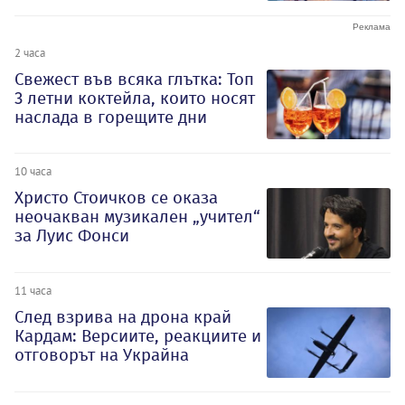
2 часа
Свежест във всяка глътка: Топ
3 летни коктейла, които носят
наслада в горещите дни
10 часа
Христо Стоичков се оказа
неочакван музикален „учител“
за Луис Фонси
11 часа
След взрива на дрона край
Кардам: Версиите, реакциите и
отговорът на Украйна