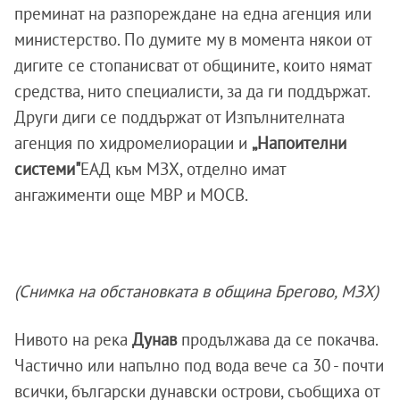
преминат на разпореждане на една агенция или
министерство. По думите му в момента някои от
дигите се стопанисват от общините, които нямат
средства, нито специалисти, за да ги поддържат.
Други диги се поддържат от Изпълнителната
агенция по хидромелиорации и
„Напоителни
системи"
ЕАД към МЗХ, отделно имат
ангажименти още МВР и МОСВ.
(Снимка на обстановката в община Брегово, МЗХ)
Нивото на река
Дунав
продължава да се покачва.
Частично или напълно под вода вече са 30 - почти
всички, български дунавски острови, съобщиха от