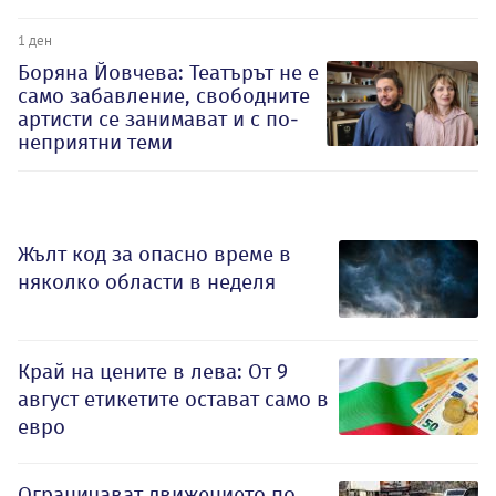
1 ден
Боряна Йовчева: Театърът не е
само забавление, свободните
артисти се занимават и с по-
неприятни теми
Жълт код за опасно време в
няколко области в неделя
Край на цените в лева: От 9
август етикетите остават само в
евро
Ограничават движението по