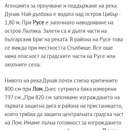
Агенцията за проучване и поддържане на река
Дунав. Най-дълбока е водата над остров Цибър -
1,80 м. При
Русе
е започнало наводняване на
остров Люляка. Залети са и дълги части на
българския бряг на реката. В района на Русе това
се вижда при местността Стълбище. Все още
няма опасност за градските части на Русе или
околните села.
Нивото на река Дунав почти стигна критичните
800 см при
Лом
. Днес сутринта бяха измерени
797 см. „При 820 см започваме изграждането на
първата защитна дига в района на пристанището,
която трябва да защити централната градска част
на Лом. Имаме пълна готовност за изграждането