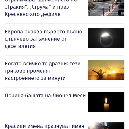
„Тракия“, „Струма“ и през
Кресненското дефиле
Европа очаква първото пълно
слънчево затъмнение от
десетилетия
Когато всичко те дразни: тези
трикове променят
настроението за минути
Почина бащата на Лионел Меси
Красиви имена празнуват имен