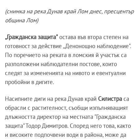
(снимка на река Дунав край Лом днес, пресцентър
община Лом)
„Гражданска защита"
остава във втора степен на
готовност за действие „Денонощно наблюдение".
По поречието на реката в ломския й участък са
разположени наблюдателни постове, които
следят за измененията на нивото и евентуални
пробойни в дигите.
Насипните диги на река Дунав край
Силистра
са
обрасли с растителност, съобщи изпълняващият
длъжността директор на местната "Гражданска
защита" Тодор Димитров. Според него това, както
и високите подпочвени води в района, може да