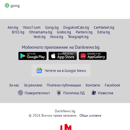
gong
Abv.bg
Vbox7.com
Gong.bg
DogsAndCats.bg
CarMarket.bg
BISS.bg
Ohnamama.bg
Grabo.bg
Pariteni.bg
Edna.bg
Vesti.bg
Nova.bg
Telegraph.bg
Мобилното приложение на Dariknews.bg
Четете ни в Google News
За нас
За реклама
Платени публикации
Контакти
Facebook
Поверителност
Политика ЛД
Известия
DarikNews.bg
© 2026 Всички права запазени.
Общи условия