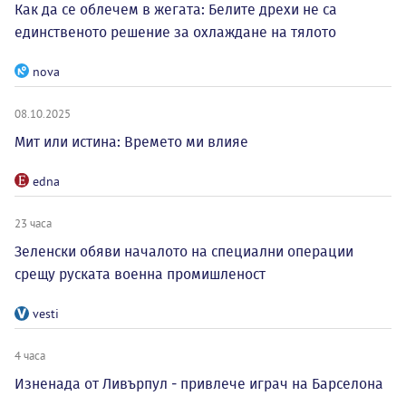
Как да се облечем в жегата: Белите дрехи не са
единственото решение за охлаждане на тялото
nova
08.10.2025
Мит или истина: Времето ми влияе
edna
23 часа
Зеленски обяви началото на специални операции
срещу руската военна промишленост
vesti
4 часа
Изненада от Ливърпул - привлече играч на Барселона