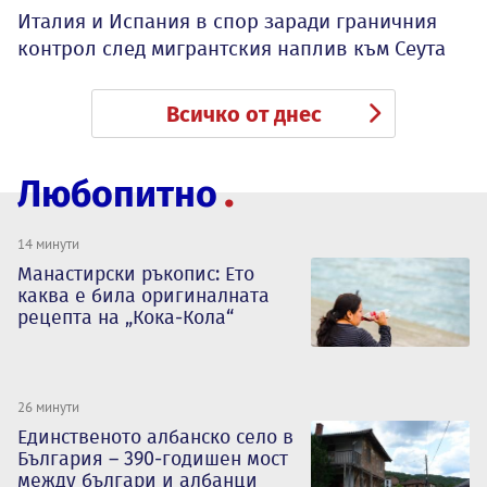
Италия и Испания в спор заради граничния
контрол след мигрантския наплив към Сеута
Всичко от днес
Любопитно
14 минути
Манастирски ръкопис: Ето
каква е била оригиналната
рецепта на „Кока-Кола“
26 минути
Единственото албанско село в
България – 390-годишен мост
между българи и албанци