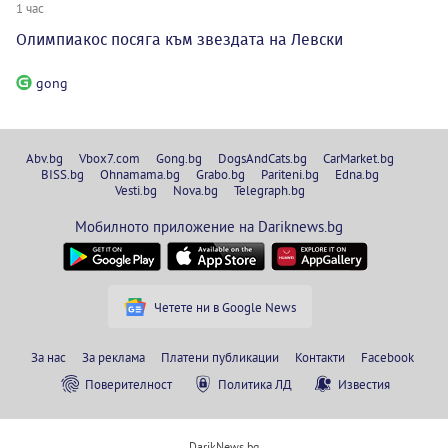
1 час
Олимпиакос посяга към звездата на Левски
gong
Abv.bg
Vbox7.com
Gong.bg
DogsAndCats.bg
CarMarket.bg
BISS.bg
Ohnamama.bg
Grabo.bg
Pariteni.bg
Edna.bg
Vesti.bg
Nova.bg
Telegraph.bg
Мобилното приложение на Dariknews.bg
Четете ни в Google News
За нас
За реклама
Платени публикации
Контакти
Facebook
Поверителност
Политика ЛД
Известия
DarikNews.bg