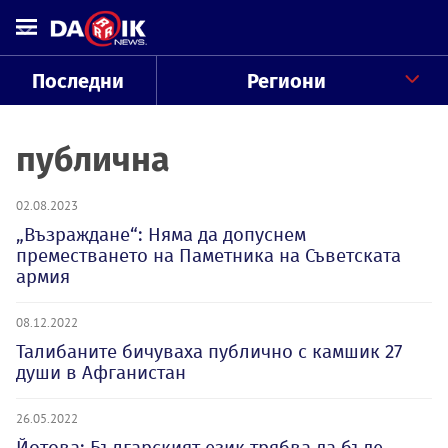
Последни
Региони
публична
02.08.2023
„Възраждане“: Няма да допуснем
преместването на Паметника на Съветската
армия
08.12.2022
Талибаните бичуваха публично с камшик 27
души в Афганистан
26.05.2022
Йотова: Българският език трябва да бъде