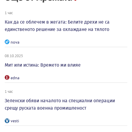
1 час
Как да се облечем в жегата: Белите дрехи не са
единственото решение за охлаждане на тялото
nova
08.10.2025
Мит или истина: Времето ми влияе
edna
1 час
Зеленски обяви началото на специални операции
срещу руската военна промишленост
vesti