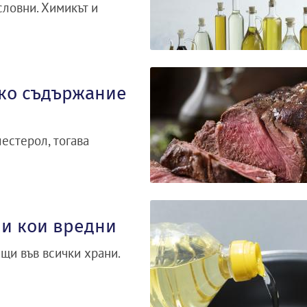
словни. Химикът и
ско съдържание
естерол, тогава
 и кои вредни
щи във всички храни.