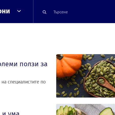
они
олеми ползи за
 на специалистите по
 и ума