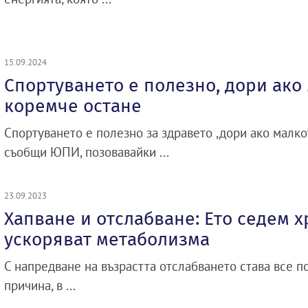
15.09.2024
Спортуването е полезно, дори ако
коремче остане
Спортуването е полезно за здравето ,дори ако малко
съобщи ЮПИ, позовавайки ...
23.09.2023
Хапване и отслабване: Ето седем х
ускоряват метаболизма
С напредване на възрастта отслабването става все п
причина, в ...