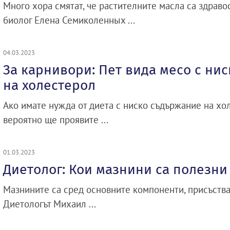
Много хора смятат, че растителните масла са здраво
биолог Елена Семиколенных ...
04.03.2023
За карнивори: Пет вида месо с ни
на холестерол
Ако имате нужда от диета с ниско съдържание на хол
вероятно ще проявите ...
01.03.2023
Диетолог: Кои мазнини са полезни
Мазнините са сред основните компоненти, присъства
Диетологът Михаил ...