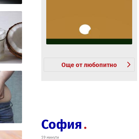
Още от любопитно
София
59 минути