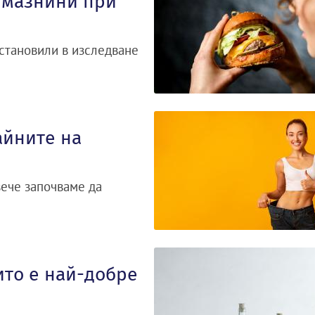
а мазнини при
становили в изследване
айните на
вече започваме да
ито е най-добре