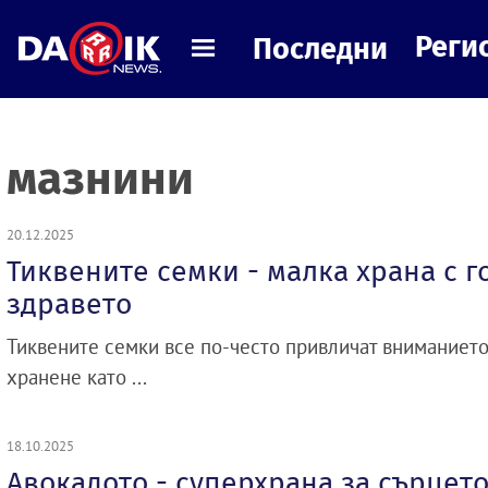
Реги
Последни
мазнини
20.12.2025
Тиквените семки - малка храна с г
здравето
Тиквените семки все по-често привличат вниманието
хранене като ...
18.10.2025
Авокадото - суперхрана за сърцето