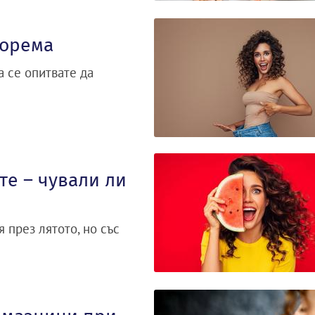
корема
а се опитвате да
те – чували ли
 през лятото, но със