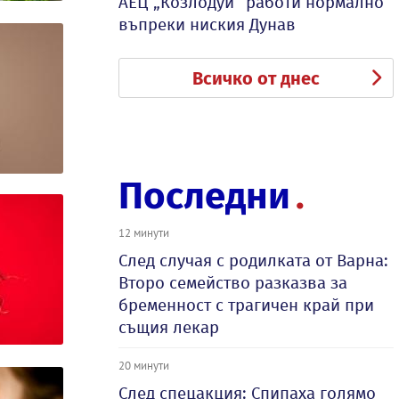
АЕЦ „Козлодуй“ работи нормално
въпреки ниския Дунав
Всичко от днес
Последни
12 минути
След случая с родилката от Варна:
Второ семейство разказва за
бременност с трагичен край при
същия лекар
20 минути
След спецакция: Спипаха голямо