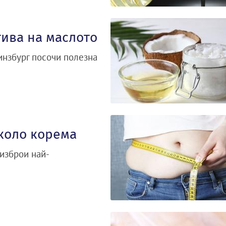
ива на маслото
инзбург посочи полезна
около корема
изброи най-