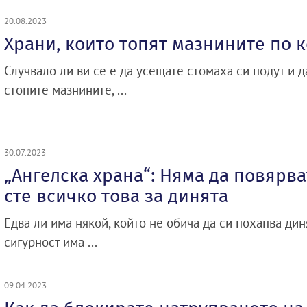
20.08.2023
Храни, които топят мазнините по 
Случвало ли ви се е да усещате стомаха си подут и д
стопите мазнините, ...
30.07.2023
„Ангелска храна“: Няма да повярва
сте всичко това за динята
Едва ли има някой, който не обича да си похапва диня
сигурност има ...
09.04.2023