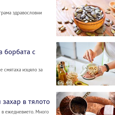
 грама здравословни
в борбата с
е смятаха изцяло за
 захар в тялото
и в ежедневието. Много