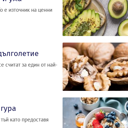
о е източник на ценни
 дълголетие
е считат за един от най-
игура
 тъй като предоставя