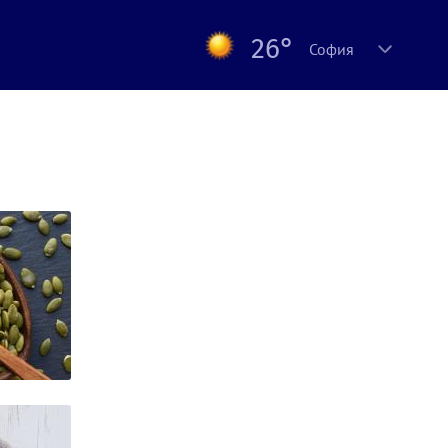
26°
София