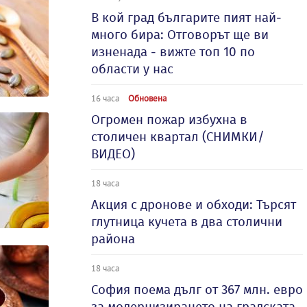
В кой град българите пият най-
много бира: Отговорът ще ви
изненада - вижте топ 10 по
области у нас
16 часа
Обновена
Огромен пожар избухна в
столичен квартал (СНИМКИ/
ВИДЕО)
18 часа
Акция с дронове и обходи: Търсят
глутница кучета в два столични
района
18 часа
София поема дълг от 367 млн. евро
за модернизирането на градската