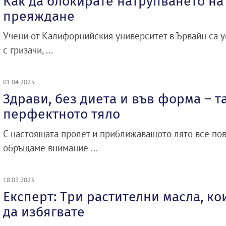
Как да блокирате натрупването н
преяждане
Учени от Калифорнийския университет в Ървайн са у
с гризачи, ...
01.04.2023
Здрави, без диета и във форма – т
перфектното тяло
С настоящата пролет и приближаващото лято все по
обръщаме внимание ...
18.03.2023
Експерт: Три растителни масла, ко
да избягвате