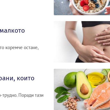
 малкото
то коремче остане,
рани, които
о-трудно. Поради тази