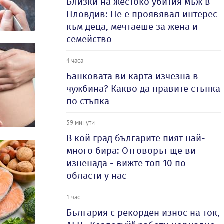
Близки на жестоко убития мъж в
Пловдив: Не е проявявал интерес
към деца, мечтаеше за жена и
семейство
4 часа
Банковата ви карта изчезна в
чужбина? Какво да правите стъпка
по стъпка
59 минути
В кой град българите пият най-
много бира: Отговорът ще ви
изненада - вижте топ 10 по
области у нас
1 час
България с рекорден износ на ток,