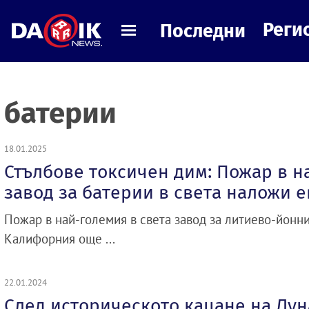
Реги
Последни
батерии
18.01.2025
Стълбове токсичен дим: Пожар в н
завод за батерии в света наложи 
Пожар в най-големия в света завод за литиево-йонн
Калифорния още ...
22.01.2024
След историческото кацане на Луна