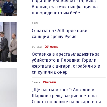
Родители обвиняват столична
болница за тежка инфекция на
новороденото им бебе
1 час
Сенатът на САЩ прие нови
санкции срещу Русия
10 часа
Обновена
Оставиха в ареста младежите за
убийството в Пловдив: Горили
жертвата с цигари, ограбили я и
си купили дюнер
5 часа
Обновена
„Ще настъпи хаос“: Ангелов и
Шарков срещу закриването на
Съвета по цените на лекарствата