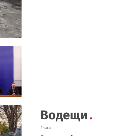
Водещи
2 часа