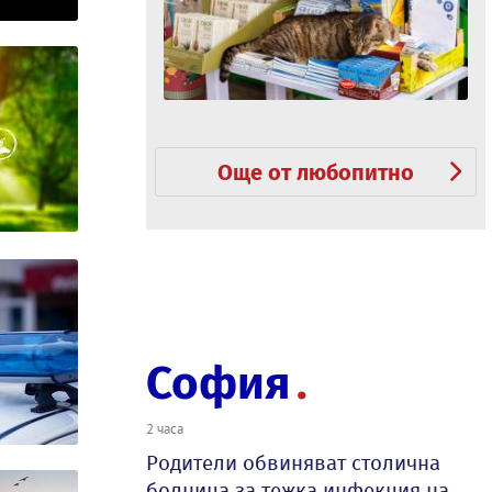
Още от любопитно
София
2 часа
Родители обвиняват столична
болница за тежка инфекция на