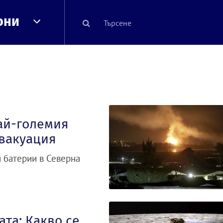
они
ай-големия
евакуация
и батерии в Северна
та: Какво се