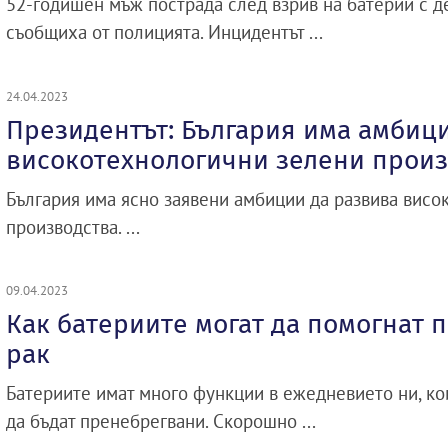
52-годишен мъж пострада след взрив на батерии с де
съобщиха от полицията. Инцидентът ...
24.04.2023
Президентът: България има амбиц
високотехнологични зелени произ
България има ясно заявени амбиции да развива висо
производства. ...
09.04.2023
Как батериите могат да помогнат 
рак
Батериите имат много функции в ежедневието ни, кои
да бъдат пренебрегвани. Скорошно ...