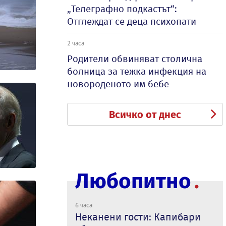
„Телеграфно подкастът“:
Отглеждат се деца психопати
2 часа
Родители обвиняват столична
болница за тежка инфекция на
новороденото им бебе
Всичко от днес
Любопитно
6 часа
Неканени гости: Капибари