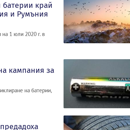
и батерии край
кия и Румъния
 на 1 юли 2020 г. в
на кампания за
иклиране на батерии,
 предадоха