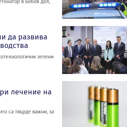
тонатор в Бобов дол,
ии да развива
водства
котехнологични зелени
при лечение на
то са твърде важни, за