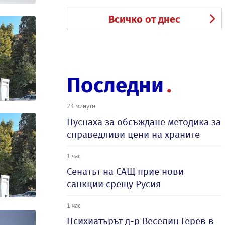
Всичко от днес
Последни
23 минути
Пуснаха за обсъждане методика за
справедливи цени на храните
1 час
Сенатът на САЩ прие нови
санкции срещу Русия
1 час
Психиатърът д-р Веселин Герев в