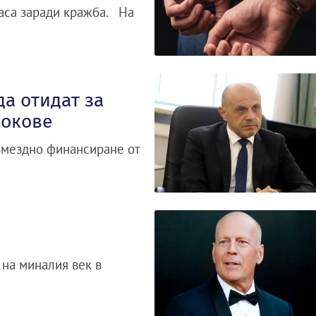
часа заради кражба. На
да отидат за
локове
змездно финансиране от
 на миналия век в