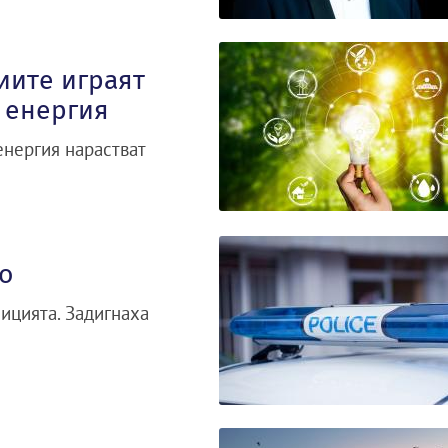
иите играят
 енергия
нергия нарастват
о
ицията. Задигнаха