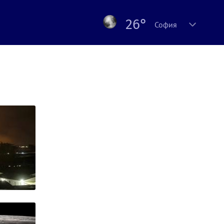
26°
София