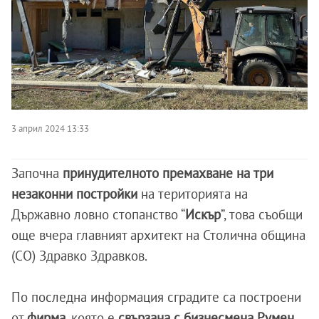
3 април 2024 13:33
Започна
принудителното премахване на три
незаконни постройки
на територията на
Държавно ловно стопанство “
Искър
”, това съобщи
още вчера главният архитект на Столична община
(СО) Здравко Здравков.
По последна информация сградите са построени
от
фирма
, която е
свързана с бизнесмена Румен