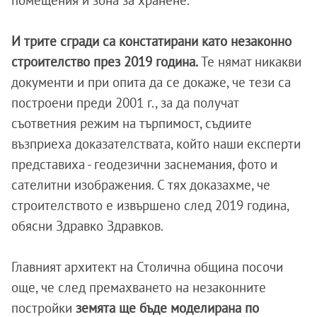
помещения и зона за хранене.
И трите сгради са констатирани като незаконно
строителство през 2019 година.
Те нямат никакви
документи и при опита да се докаже, че тези са
построени преди 2001 г., за да получат
съответния режим на търпимост, съдиите
възприеха доказателствата, който наши експерти
представиха - геодезични заснемания, фото и
сателитни изображения. С тях доказахме, че
строителството е извършено след 2019 година,
обясни Здравко Здравков.
Главният архитект на Столична община посочи
още, че след премахването на незаконните
постройки
земята ще бъде моделирана по