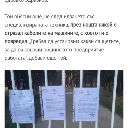
Той обясни още, че след идването със
специализираната техника,
през нощта някой е
отрязал кабелите на машините, с което ги е
повредил
. „Трябва да установим какви са щетите,
за да си свърши общинското предприятие
работата“, добави още той.