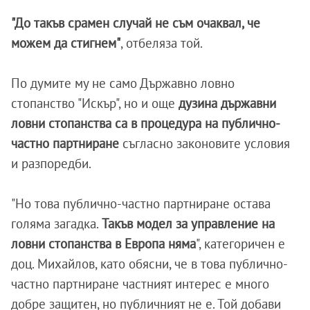
"До такъв срамен случай не съм очаквал, че
можем да стигнем"
, отбеляза той.
По думите му не само Държавно ловно
стопанство "Искър", но и още
дузина държавни
ловни стопанства са в процедура на публично-
частно партниране
съгласно законовите условия
и разпоредби.
"Но това публично-частно партниране остава
голяма загадка.
Такъв модел за управление на
ловни стопанства в Европа няма
", категоричен е
доц. Михайлов, като обясни, че в това публично-
частно партниране частният интерес е много
добре защитен, но публичният не е. Той добави