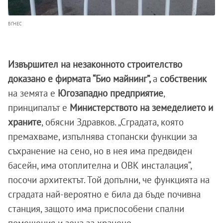
БГНЕС
Извършител на незаконното строителство
доказано е фирмата “Био майнинг”,
а
собственик
на земята е
Югозападно предприятие
,
принципалът е
Министерството на земеделието и
храните
, обясни Здравков. „Сградата, която
премахваме, изпълнява стопански функции за
съхранение на сено, но в нея има предвиден
басейн, има отоплителна и ОВК инсталация“,
посочи архитектът. Той допълни, че функцията на
сградата най-вероятно е била да бъде почивна
станция, защото има приспособени спални