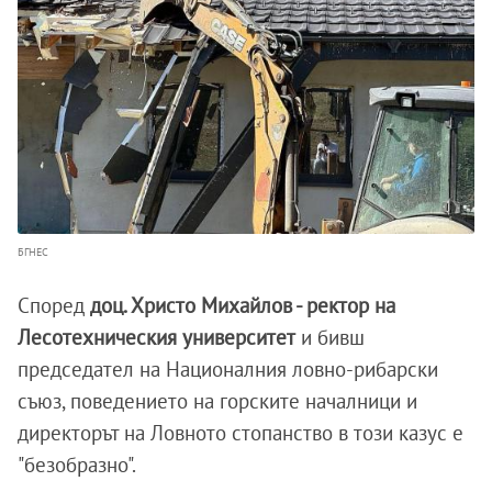
БГНЕС
Според
доц. Христо Михайлов - ректор на
Лесотехническия университет
и бивш
председател на Националния ловно-рибарски
съюз, поведението на горските началници и
директорът на Ловното стопанство в този казус е
"безобразно".