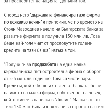
за просперитет на нацията", допълни той.
Според него "
държавата финансира тази фирма
по всякакъв начин" и
припомни, че по времето на
Стоян Мавродиев начело на Българската банка за
развитие фирмата е получила 150 млн. лв. „Това
беше най-големият от прословутите големи
кредити на тази банка“, изтъкна той.
"Получи ги за
продажбата
на една малка
кърджалийска пътностроителна фирма с оборот
от 5-6 млн. лв. годишно. Това са чисти пари.
Кредитът, който беше изтеглен от банката, беше
на името на малка фирма, собственост на човек,
който живее в панелка в "Люлин". Малка част от
тези 150 млн. бяха използвани за строежа на тези