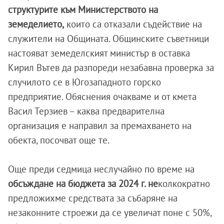
структурите към Министерството на
земеделието,
които са отказали съдействие на
служители на Общината. Общинските съветници
настояват земеделският министър в оставка
Кирил Вътев да разпореди незабавна проверка за
случилото се в Югозападното горско
предприятие. Обяснения очакваме и от кмета
Васил Терзиев – каква предварителна
организация е направил за премахването на
обекта, посочват още те.
Още преди седмица неслучайно по време на
обсъждане на бюджета за 2024 г. не
колкократно
предложихме средствата за събаряне на
незаконните строежи да се увеличат поне с 50%,