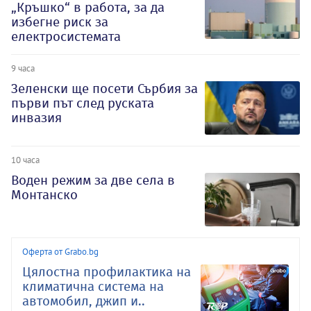
„Кръшко“ в работа, за да
избегне риск за
електросистемата
9 часа
Зеленски ще посети Сърбия за
първи път след руската
инвазия
10 часа
Воден режим за две села в
Монтанско
Оферта от Grabo.bg
Цялостна профилактика на
климатична система на
автомобил, джип и..