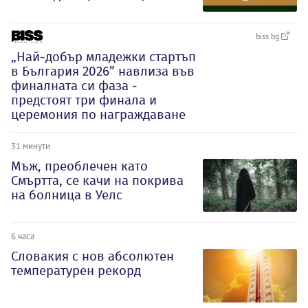
biss.bg
„Най-добър младежки стартъп
в България 2026” навлиза във
финалната си фаза -
предстоят три финала и
церемония по награждаване
31 минути
Мъж, преоблечен като
Смъртта, се качи на покрива
на болница в Уелс
6 часа
Словакия с нов абсолютен
температурен рекорд