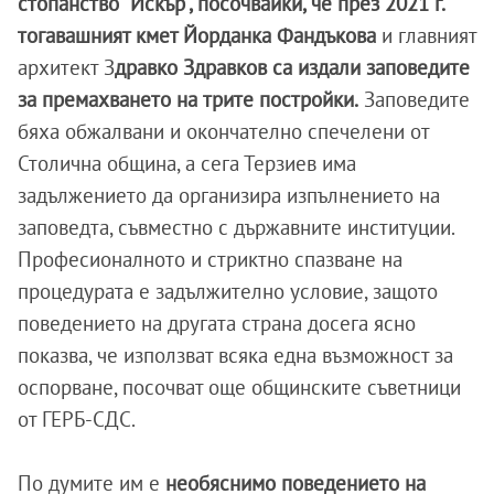
стопанство "Искър“, посочвайки, че през 2021 г.
тогавашният кмет Йорданка Фандъкова
и главният
архитект З
дравко Здравков са издали заповедите
за премахването на трите постройки.
Заповедите
бяха обжалвани и окончателно спечелени от
Столична община, а сега Терзиев има
задължението да организира изпълнението на
заповедта, съвместно с държавните институции.
Професионалното и стриктно спазване на
процедурата е задължително условие, защото
поведението на другата страна досега ясно
показва, че използват всяка една възможност за
оспорване, посочват още общинските съветници
от ГЕРБ-СДС.
По думите им е
необяснимо поведението на