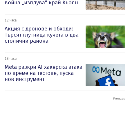
война „изплува“ край Кьолн
12 часа
Акция с дронове и обходи:
Търсят глутница кучета в два
столични района
13 часа
Meta разкри AI хакерска атака
по време на тестове, пуска
нов инструмент