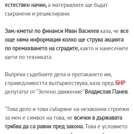
естествен начин,
а материалите ще бъдат
съхранени и рециклирани.
Зам.-кметът по финанси Иван Василев
каза, че
все
още няма информация колко ще струва акцията
по премахването на сградите,
както и нанесените
щети по техниката.
Въпреки съдебните дела и протакането им,
справедливостта възтържествува, каза пред
БНР
депутатът от "Зелено движение"
Владислав Панев
.
"Това дело и това събаряне на незаконни строежи
за мен е символ на това, че
всички в държавата
трябва да са равни пред закона.
Това е условието