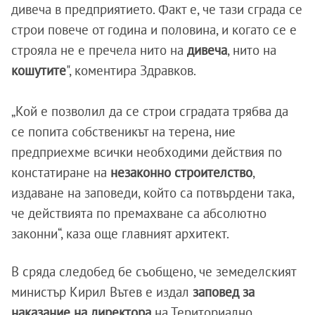
дивеча в предприятието. Факт е, че тази сграда се
строи повече от година и половина, и когато се е
строяла не е пречела нито на
дивеча
, нито на
кошутите
", коментира Здравков.
„Кой е позволил да се строи сградата трябва да
се попита собственикът на терена, ние
предприехме всички необходими действия по
констатиране на
незаконно строителство
,
издаване на заповеди, който са потвърдени така,
че действията по премахване са абсолютно
законни“, каза още главният архитект.
В сряда следобед бе съобщено, че земеделският
министър Кирил Вътев е издал
заповед за
наказание на директора
на Териториално