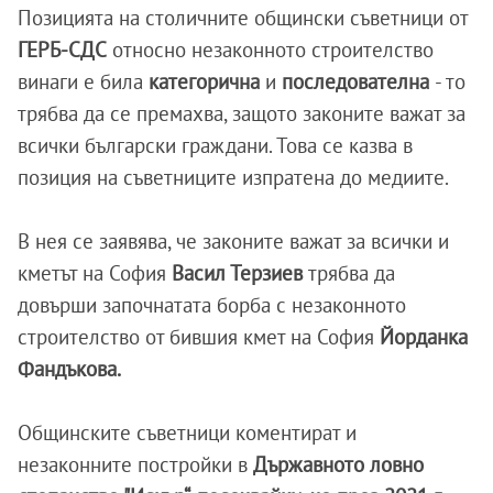
Позицията на столичните общински съветници от
ГЕРБ-СДС
относно незаконното строителство
винаги е била
категорична
и
последователна
- то
трябва да се премахва, защото законите важат за
всички български граждани. Това се казва в
позиция на съветниците изпратена до медиите.
В нея се заявява, че законите важат за всички и
кметът на София
Васил Терзиев
трябва да
довърши започнатата борба с незаконното
строителство от бившия кмет на София
Йорданка
Фандъкова.
Общинските съветници коментират и
незаконните постройки в
Държавното ловно