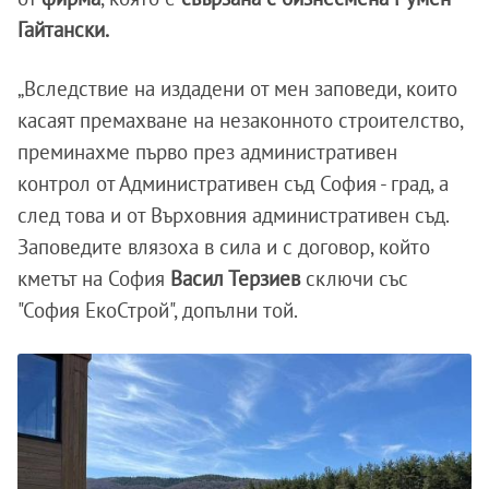
Гайтански.
„Вследствие на издадени от мен заповеди, които
касаят премахване на незаконното строителство,
преминахме първо през административен
контрол от Административен съд София - град, а
след това и от Върховния административен съд.
Заповедите влязоха в сила и с договор, който
кметът на София
Васил Терзиев
сключи със
"София ЕкоСтрой", допълни той.