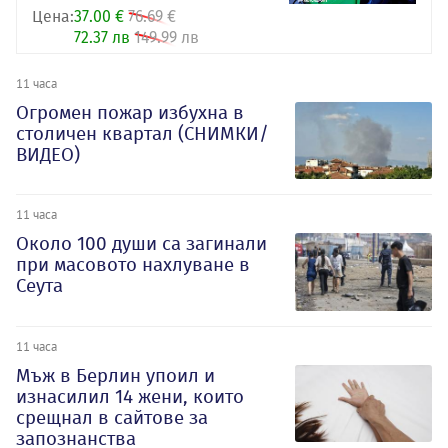
Цена:
37.00 €
76.69 €
72.37 лв
149.99 лв
11 часа
Огромен пожар избухна в
столичен квартал (СНИМКИ/
ВИДЕО)
11 часа
Около 100 души са загинали
при масовото нахлуване в
Сеута
11 часа
Мъж в Берлин упоил и
изнасилил 14 жени, които
срещнал в сайтове за
запознанства