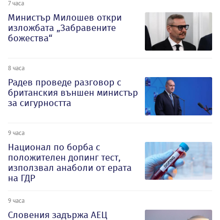
7 часа
Министър Милошев откри
изложбата „Забравените
божества“
8 часа
Радев проведе разговор с
британския външен министър
за сигурността
9 часа
Национал по борба с
положителен допинг тест,
използвал анаболи от ерата
на ГДР
9 часа
Словения задържа АЕЦ