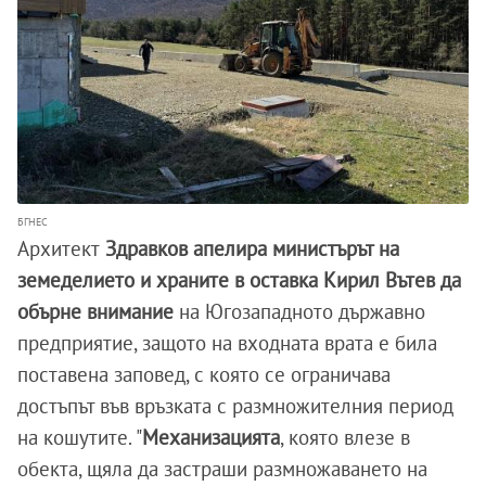
БГНЕС
Архитект
Здравков апелира министърът на
земеделието и храните в оставка Кирил Вътев да
обърне внимание
на Югозападното държавно
предприятие, защото на входната врата е била
поставена заповед, с която се ограничава
достъпът във връзката с размножителния период
на кошутите. "
Механизацията
, която влезе в
обекта, щяла да застраши размножаването на