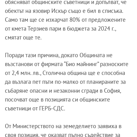
обясняват общинските съветници и допълват, че
обектът на язовир Искър също е бил в списъка.
Само там ще се изхарчат 80% от предложените
от кмета Терзиев пари в бюджета за 2024 г.,
смятат още те.
Поради тази причина, докато Общината не
възстанови от фирмата “Био майнинг” разноските
от 2,4 млн. лв., Столична община ще е способна
да възлага пет пъти по-малко от планираните за
събаряне опасни и незаконни сгради в София,
посочват още в позицията си общинските
съветници от ГЕРБ-СДС.
От Министерството на земеделието заявиха в
своя позиция, че оказват пълно съдействие за