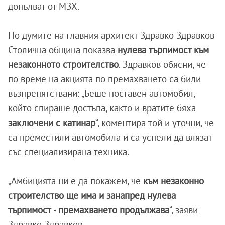
допълват от МЗХ.
По думите на главния архитект Здравко Здравков
Столична община показва
нулева търпимост към
незаконното строителство
. Здравков обясни, че
по време на акцията по премахването са били
възпрепятствани: „Беше поставен автомобил,
който спираше достъпа, както и вратите бяха
заключени с катинар
“, коментира той и уточни, че
са преместили автомобила и са успели да влязат
със специализирана техника.
„Амбицията ни е да покажем, че
към незаконно
строителство ще има и занапред нулева
търпимост
-
премахването продължава
“, заяви
Здравко Здравков.