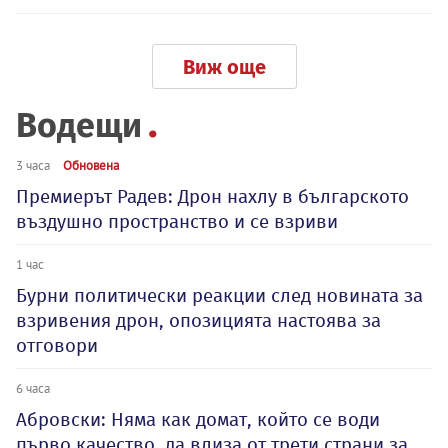
Виж още
Водещи
3 часа
Обновена
Премиерът Радев: Дрон нахлу в българското
въздушно пространство и се взриви
1 час
Бурни политически реакции след новината за
взривения дрон, опозицията настоява за
отговори
6 часа
Абровски: Няма как домат, който се води
първо качество, да влиза от трети страни за