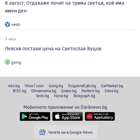
8 август: Отдаваме почит на трима светци, кой има
имен ден
vesti
3 часа
Левски постави цена на Светослав Вуцов
gong
Abv.bg
Vbox7.com
Gong.bg
DogsAndCats.bg
CarMarket.bg
BISS.bg
Ohnamama.bg
Grabo.bg
Pariteni.bg
Edna.bg
Vesti.bg
Nova.bg
Telegraph.bg
Мобилното приложение на Dariknews.bg
Четете ни в Google News