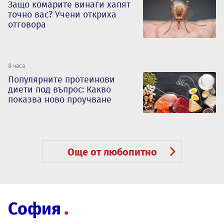
Защо комарите винаги хапят
точно вас? Учени откриха
отговора
8 часа
Популярните протеинови
диети под въпрос: Какво
показва ново проучване
Още от любопитно
София