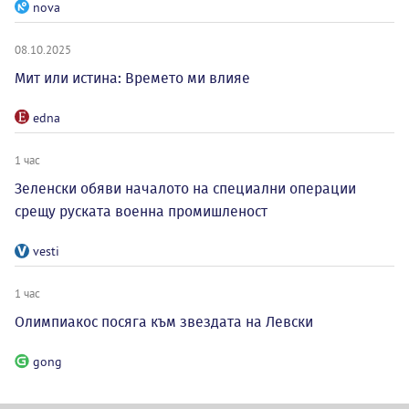
nova
08.10.2025
Мит или истина: Времето ми влияе
edna
1 час
Зеленски обяви началото на специални операции
срещу руската военна промишленост
vesti
1 час
Олимпиакос посяга към звездата на Левски
gong