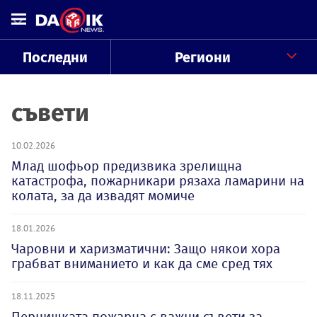
Последни
Региони
съвети
10.02.2026
Млад шофьор предизвика зрелищна
катастрофа, пожарникари рязаха ламарини на
колата, за да извадят момиче
18.01.2026
Чаровни и харизматични: Защо някои хора
грабват вниманието и как да сме сред тях
18.11.2025
Пернишката пожарна с важни съвети за